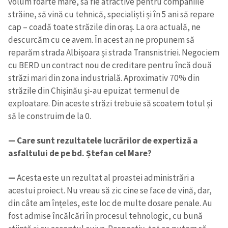
volum foarte mare, să fie atractive pentru companiile
străine, să vină cu tehnică, specialiști și în 5 ani să repare
cap – coadă toate străzile din oraș. La ora actuală, ne
descurcăm cu ce avem. În acest an ne propunem să
reparăm strada Albișoara și strada Transnistriei. Negociem
cu BERD un contract nou de creditare pentru încă două
străzi mari din zona industrială. Aproximativ 70% din
străzile din Chișinău și-au epuizat termenul de
exploatare. Din aceste străzi trebuie să scoatem totul și
să le construim de la 0.
— Care sunt rezultatele lucrărilor de expertiză a
asfaltului de pe bd. Ștefan cel Mare?
—
Acesta este un rezultat al proastei administrări a
acestui proiect. Nu vreau să zic cine se face de vină, dar,
din câte am înțeles, este loc de multe dosare penale. Au
fost admise încălcări în procesul tehnologic, cu bună