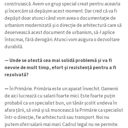
construiască. Avem un grup special creat pentru aceasta
și încercăm să depășim acest moment. Dar cred că va fi
depășit doar atunci când vom avea o documentație de
urbanism modernizată și o direcție de arhitectură care să
deservească acest document de urbanism, să-l aplice
întocmai, fără derogări. Atunci vom asigura o dezvoltare
durabilă.
— Unde se atestă cea mai solidă problemă și va fi
nevoie de mult timp, efort și rezistență pentru a fi
rezolvată?
—
În Primărie. Primăria este un aparat învechit. Oamenii
de aici lucrează cu salarii foarte mici. Este foarte puțin
probabil ca un specialist bun, un tânăr școlit undeva în
afara țării, să vină și să muncească la Primărie ca specialist
într-o direcție, fie arhitectură sau transport. Noi nu
putem oferi salarii mai mari. Cadrul legal nu ne permite.