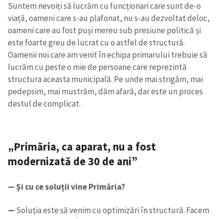
Suntem nevoiți să lucrăm cu funcționari care sunt de-o
viață, oameni care s-au plafonat, nu s-au dezvoltat deloc,
oameni care au fost puși mereu sub presiune politică și
este foarte greu de lucrat cu o astfel de structură.
Oamenii noi care am venit în echipa primarului trebuie să
lucrăm cu peste o mie de persoane care reprezintă
structura aceasta municipală. Pe unde mai strigăm, mai
pedepsim, mai mustrăm, dăm afară, dar este un proces
destul de complicat.
„Primăria, ca aparat, nu a fost
modernizată de 30 de ani”
Trimite o informație
Despre ZdG
— Și cu ce soluții vine Primăria?
in English
на русском
—
Soluția este să venim cu optimizări în structură. Facem