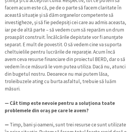
știință și cu acceptul cuiva. Respectiv, tot ce putem să
facem acum este că, pe de o parte să facem claritate în
această situație și să dăm organelor competente să
investigheze, și să fie pedepsiți cei care au admis aceasta,
iar pe de altă parte – să vedem cum să reparăm un drum
proaspăt construit. Încălcările depistate vor fi anunțate
separat. E mult de povestit. O să vedem cine va suporta
cheltuielile pentru lucrările de reparație. Acum încă
avem ceva resurse financiare din proiectul BERD, dar o să
vedem în ce măsură le vom putea utiliza. Dacă nu, atunci
din bugetul nostru. Deoarece nu mai putem lăsa,
troleibuzele ating cu burta asfaltul, trebuie să luăm
măsuri.
— Cât timp este nevoie pentru a soluționa toate
problemele din oraș pe care le avem?
—
Timp, bani și oameni, sunt trei resurse ce sunt utilizate