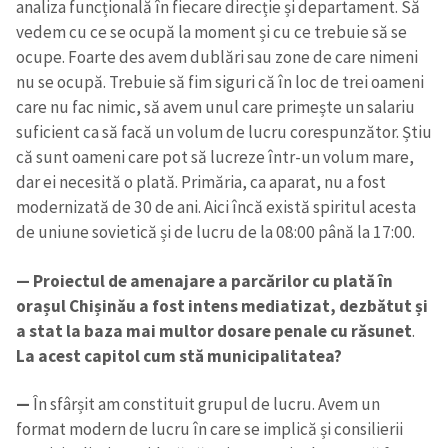
analiza funcțională în fiecare direcție și departament. Să
vedem cu ce se ocupă la moment și cu ce trebuie să se
ocupe. Foarte des avem dublări sau zone de care nimeni
nu se ocupă. Trebuie să fim siguri că în loc de trei oameni
care nu fac nimic, să avem unul care primește un salariu
suficient ca să facă un volum de lucru corespunzător. Știu
că sunt oameni care pot să lucreze într-un volum mare,
dar ei necesită o plată. Primăria, ca aparat, nu a fost
modernizată de 30 de ani. Aici încă există spiritul acesta
de uniune sovietică și de lucru de la 08:00 până la 17:00.
— Proiectul de amenajare a parcărilor cu plată în
orașul Chișinău a fost intens mediatizat, dezbătut și
a stat la baza mai multor dosare penale cu răsunet
.
La acest capitol cum stă municipalitatea?
—
În sfârșit am constituit grupul de lucru. Avem un
format modern de lucru în care se implică și consilierii