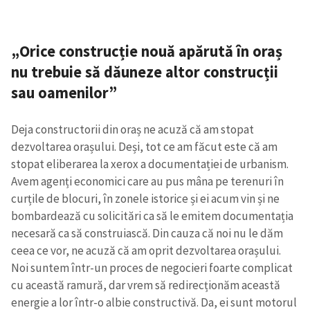
„Orice construcție nouă apărută în oraș
nu trebuie să dăuneze altor construcții
sau oamenilor”
Deja constructorii din oraș ne acuză că am stopat
dezvoltarea orașului. Deși, tot ce am făcut este că am
stopat eliberarea la xerox a documentației de urbanism.
Avem agenți economici care au pus mâna pe terenuri în
curțile de blocuri, în zonele istorice și ei acum vin și ne
bombardează cu solicitări ca să le emitem documentația
necesară ca să construiască. Din cauza că noi nu le dăm
ceea ce vor, ne acuză că am oprit dezvoltarea orașului.
Noi suntem într-un proces de negocieri foarte complicat
cu această ramură, dar vrem să redirecționăm această
energie a lor într-o albie constructivă. Da, ei sunt motorul