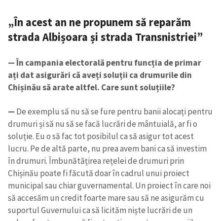
„În acest an ne propunem să reparăm
CONTACT SURSĂ
strada Albișoara și strada Transnistriei”
Sursă anonimă
Nume
+ Numele meu
— În campania electorală pentru funcția de primar
ați dat asigurări că aveți soluții ca drumurile din
Chișinău să arate altfel. Care sunt soluțiile?
Email
+ Emailul meu
—
De exemplu să nu să se fure pentru banii alocați pentru
Telefon
+ Telefon personal
drumuri și să nu să se facă lucrări de mântuială, ar fi o
soluție. Eu o să fac tot posibilul ca să asigur tot acest
Am citit și sunt de
lucru. Pe de altă parte, nu prea avem bani ca să investim
acord cu
politica de
în drumuri. Îmbunătățirea rețelei de drumuri prin
confidențialitate
.
Chișinău poate fi făcută doar în cadrul unui proiect
TRIMITE ȘTIREA
municipal sau chiar guvernamental. Un proiect în care noi
să accesăm un credit foarte mare sau să ne asigurăm cu
suportul Guvernului ca să licităm niște lucrări de un