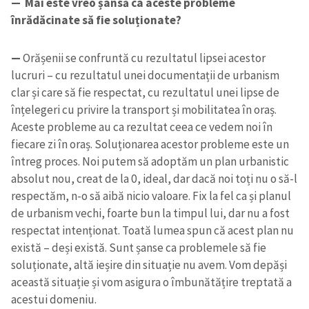
— Mai este vreo șansă ca aceste probleme
înrădăcinate să fie soluționate?
—
Orășenii se confruntă cu rezultatul lipsei acestor
lucruri – cu rezultatul unei documentații de urbanism
clar și care să fie respectat, cu rezultatul unei lipse de
înțelegeri cu privire la transport și mobilitatea în oraș.
Aceste probleme au ca rezultat ceea ce vedem noi în
fiecare zi în oraș. Soluționarea acestor probleme este un
întreg proces. Noi putem să adoptăm un plan urbanistic
absolut nou, creat de la 0, ideal, dar dacă noi toți nu o să-l
respectăm, n-o să aibă nicio valoare. Fix la fel ca și planul
de urbanism vechi, foarte bun la timpul lui, dar nu a fost
respectat intenționat. Toată lumea spun că acest plan nu
există – deși există. Sunt șanse ca problemele să fie
soluționate, altă ieșire din situație nu avem. Vom depăși
această situație și vom asigura o îmbunătățire treptată a
acestui domeniu.