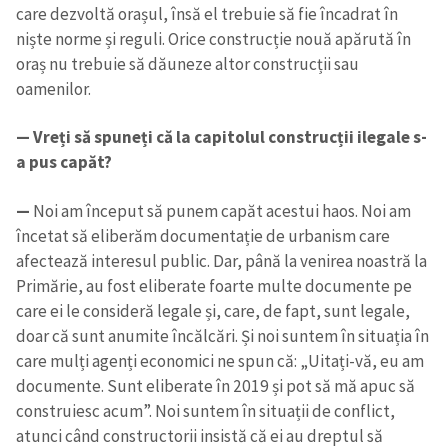
care dezvoltă orașul, însă el trebuie să fie încadrat în
niște norme și reguli. Orice construcție nouă apărută în
oraș nu trebuie să dăuneze altor construcții sau
oamenilor.
— Vreți să spuneți că la capitolul construcții ilegale s-
a pus capăt?
—
Noi am început să punem capăt acestui haos. Noi am
încetat să eliberăm documentație de urbanism care
afectează interesul public. Dar, până la venirea noastră la
Primărie, au fost eliberate foarte multe documente pe
care ei le consideră legale și, care, de fapt, sunt legale,
doar că sunt anumite încălcări. Și noi suntem în situația în
care mulți agenți economici ne spun că: „Uitați-vă, eu am
documente. Sunt eliberate în 2019 și pot să mă apuc să
construiesc acum”. Noi suntem în situații de conflict,
atunci când constructorii insistă că ei au dreptul să