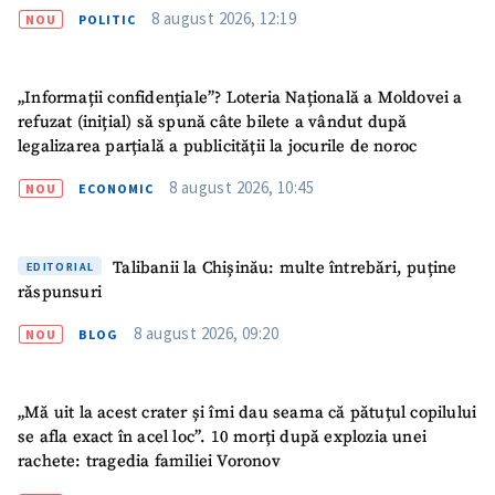
8 august 2026, 12:19
NOU
POLITIC
„Informații confidențiale”? Loteria Națională a Moldovei a
refuzat (inițial) să spună câte bilete a vândut după
legalizarea parțială a publicității la jocurile de noroc
8 august 2026, 10:45
NOU
ECONOMIC
Talibanii la Chișinău: multe întrebări, puține
EDITORIAL
răspunsuri
8 august 2026, 09:20
NOU
BLOG
„Mă uit la acest crater și îmi dau seama că pătuțul copilului
se afla exact în acel loc”. 10 morți după explozia unei
rachete: tragedia familiei Voronov