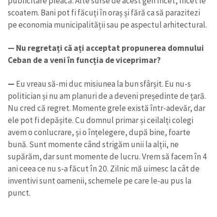
publicitare pleacă. Alte surse de acest gen încet, încet le
scoatem. Bani pot fi făcuți în oraș și fără ca să parazitezi
pe economia municipalității sau pe aspectul arhitectural.
— Nu regretați că ați acceptat propunerea domnului
Ceban de a veni în funcția de viceprimar?
—
Eu vreau să-mi duc misiunea la bun sfârșit. Eu nu-s
politician și nu am planuri de a deveni președinte de țară.
Nu cred că regret. Momente grele există într-adevăr, dar
ele pot fi depășite. Cu domnul primar și ceilalți colegi
avem o conlucrare, și o înțelegere, după bine, foarte
bună. Sunt momente când strigăm unii la alții, ne
supărăm, dar sunt momente de lucru. Vrem să facem în 4
ani ceea ce nu s-a făcut în 20. Zilnic mă uimesc la cât de
inventivi sunt oamenii, schemele pe care le-au pus la
punct.