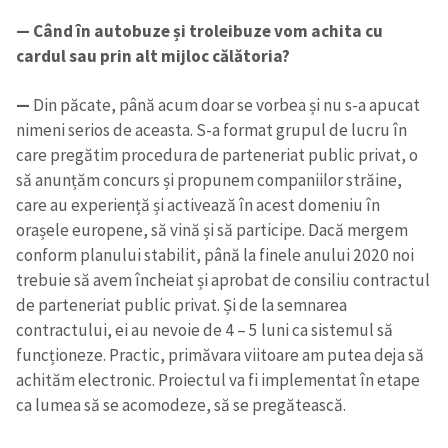
— Când în autobuze și troleibuze vom achita cu
cardul sau prin alt mijloc călătoria?
—
Din păcate, până acum doar se vorbea și nu s-a apucat
nimeni serios de aceasta. S-a format grupul de lucru în
care pregătim procedura de parteneriat public privat, o
ȘTIREA MEA
să anunțăm concurs și propunem companiilor străine,
care au experiență și activează în acest domeniu în
Titlu știre
+ Adaugă titlu
orașele europene, să vină și să participe. Dacă mergem
conform planului stabilit, până la finele anului 2020 noi
Fotografie
+ Încarcă imagine
trebuie să avem încheiat și aprobat de consiliu contractul
de parteneriat public privat. Și de la semnarea
Link media
+ Link media
contractului, ei au nevoie de 4 – 5 luni ca sistemul să
funcționeze. Practic, primăvara viitoare am putea deja să
achităm electronic. Proiectul va fi implementat în etape
ca lumea să se acomodeze, să se pregătească.
Mesajul știrei
+ Mesajul știrei