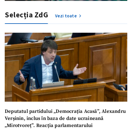
Selecția ZdG
Vezi toate
Deputatul partidului „Democrația Acasă”, Alexandru
Verșinin, inclus în baza de date ucraineană
„Mirotvoreț”. Reacția parlamentarului