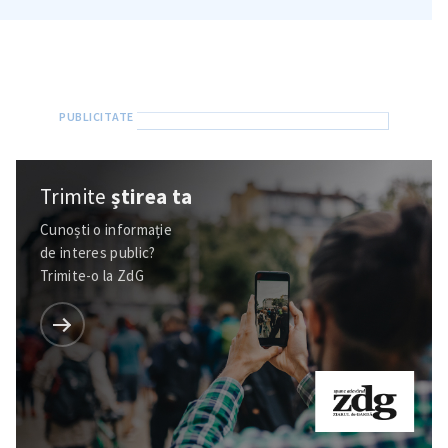
Trimite
știrea ta
Cunoști o informație
de interes public?
Trimite-o la ZdG