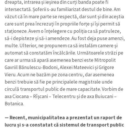
dreapta, intrarea și ieșirea din curți banda poate fi
intersectată. Șoferii s-au familiarizat destul de bine. Am
văzut că în mare parte se respectă, dar sunt și din aceștia
care sunt prea încrezuți în propriile forțe și își permit să
staționeze. Avem o înțelegere cu poliția ca să patruleze,
să-i depisteze și să-i amendeze. Au fost deja puse amenzi,
multe. Ulterior, ne propunem ca să instalăm camere și
automat să constatăm încălcările. Următoarele străzi pe
care ar urma să apară asemenea benzi este Mitropolit
Gavriil Bănulescu-Bodoni, Alexei Mateevici și Grigore
Vieru. Acum ne bazăm pe zona centru, dar asemenea
benzi trebuie să fie pe principalele magistrale unde
circulă transportul public de mare capacitate. Vorbim de
axa Ciocana – Rîșcani – Telecentru și de axa Buiucani –
Botanica.
— Recent, municipalitatea a prezentat un raport de
lucru și s-a constatat că sistemul de transport public