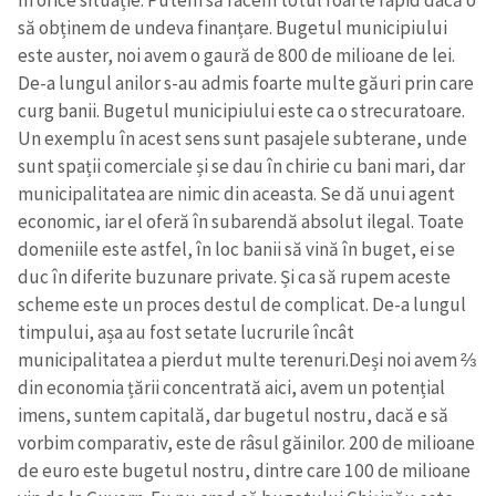
în orice situație. Putem să facem totul foarte rapid dacă o
să obținem de undeva finanțare. Bugetul municipiului
este auster, noi avem o gaură de 800 de milioane de lei.
SUSȚINE
De-a lungul anilor s-au admis foarte multe găuri prin care
curg banii. Bugetul municipiului este ca o strecuratoare.
Un exemplu în acest sens sunt pasajele subterane, unde
sunt spații comerciale și se dau în chirie cu bani mari, dar
municipalitatea are nimic din aceasta. Se dă unui agent
economic, iar el oferă în subarendă absolut ilegal. Toate
domeniile este astfel, în loc banii să vină în buget, ei se
duc în diferite buzunare private. Și ca să rupem aceste
scheme este un proces destul de complicat. De-a lungul
timpului, așa au fost setate lucrurile încât
municipalitatea a pierdut multe terenuri.Deși noi avem ⅔
din economia țării concentrată aici, avem un potențial
imens, suntem capitală, dar bugetul nostru, dacă e să
vorbim comparativ, este de râsul găinilor. 200 de milioane
de euro este bugetul nostru, dintre care 100 de milioane