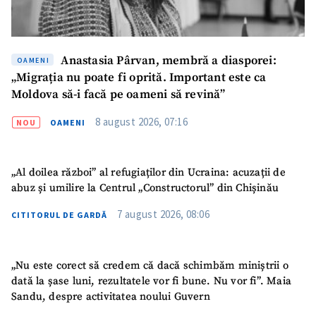
Anastasia Pârvan, membră a diasporei:
OAMENI
„Migrația nu poate fi oprită. Important este ca
Moldova să-i facă pe oameni să revină”
8 august 2026, 07:16
NOU
OAMENI
„Al doilea război” al refugiaților din Ucraina: acuzații de
abuz și umilire la Centrul „Constructorul” din Chișinău
7 august 2026, 08:06
CITITORUL DE GARDĂ
„Nu este corect să credem că dacă schimbăm miniștrii o
dată la șase luni, rezultatele vor fi bune. Nu vor fi”. Maia
Sandu, despre activitatea noului Guvern