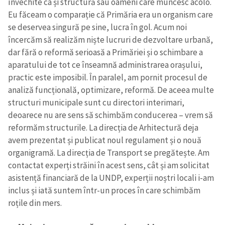
învechite ca și structură sau oameni care muncesc acolo.
Eu făceam o comparație că Primăria era un organism care
se deservea singură pe sine, lucra în gol. Acum noi
încercăm să realizăm niște lucruri de dezvoltare urbană,
dar fără o reformă serioasă a Primăriei și o schimbare a
aparatului de tot ce înseamnă administrarea orașului,
practic este imposibil. În paralel, am pornit procesul de
analiză funcțională, optimizare, reformă. De aceea multe
structuri municipale sunt cu directori interimari,
deoarece nu are sens să schimbăm conducerea – vrem să
reformăm structurile. La direcția de Arhitectură deja
avem prezentat și publicat noul regulament și o nouă
organigramă. La direcția de Transport se pregătește. Am
contactat experți străini în acest sens, cât și am solicitat
asistență financiară de la UNDP, experții noștri locali i-am
inclus și iată suntem într-un proces în care schimbăm
roțile din mers.