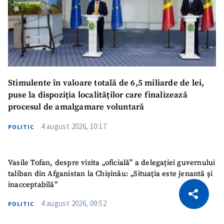
Stimulente în valoare totală de 6,5 miliarde de lei,
puse la dispoziția localităților care finalizează
procesul de amalgamare voluntară
4 august 2026, 10:17
POLITIC
Vasile Tofan, despre vizita „oficială” a delegației guvernului
taliban din Afganistan la Chișinău: „Situația este jenantă și
CITEȘTE
inacceptabilă”
Citește articolul
Copiază Link
4 august 2026, 09:52
POLITIC