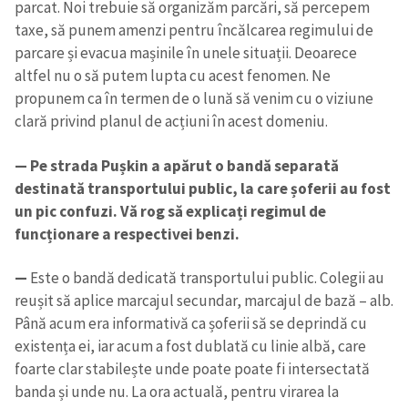
parcat. Noi trebuie să organizăm parcări, să percepem
taxe, să punem amenzi pentru încălcarea regimului de
parcare și evacua mașinile în unele situații. Deoarece
altfel nu o să putem lupta cu acest fenomen. Ne
propunem ca în termen de o lună să venim cu o viziune
clară privind planul de acțiuni în acest domeniu.
— Pe strada Pușkin a apărut o bandă separată
destinată transportului public, la care șoferii au fost
un pic confuzi. Vă rog să explicați regimul de
funcționare a respectivei benzi.
—
Este o bandă dedicată transportului public. Colegii au
reușit să aplice marcajul secundar, marcajul de bază – alb.
Până acum era informativă ca șoferii să se deprindă cu
existența ei, iar acum a fost dublată cu linie albă, care
foarte clar stabilește unde poate poate fi intersectată
banda și unde nu. La ora actuală, pentru virarea la