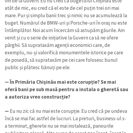
vin de la Guvern. Eu nu cred că bugetului Chișinău este
atât de mic, eu cred că el este de cel puțin trei ori mai
mare. Pur și simplu banii trec și nimic nu se acumulează la
buget. Numărul de BMW-uri și Porsche-uri în oraș nu este
întâmplător. Noi acum încercăm să astupăm găurile. Am
venit și cu o serie de inițiative la Guvern ca să ne ofere
pârghii. Să suprataxăm agenții economici care, de
exemplu, nu-și valorifică monumentele istorice pe care
de posedă, să suprataxăm pe cei care folosesc bunul
public și plătesc bănuți pe ele.
— În Primăria Chișinău mai este corupție? Se mai
oferă bani pe sub masă pentru a instala o gheretă sau
a autoriza vreo construcție?
—
Eu nu zic că nu mai este corupție. Eu cred că pe undeva
încă se mai fac astfel de lucruri. La preturi, business-ul s-
a terminat, gherete nu se mai instalează, panourile