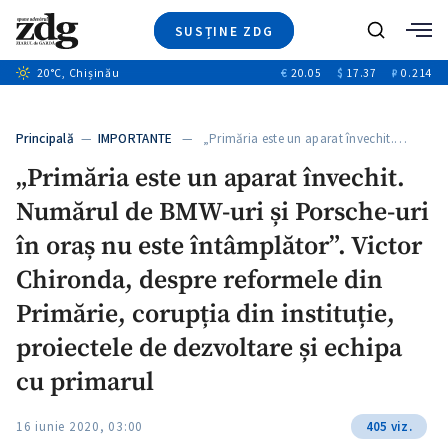
SUSȚINE ZDG
Caută
+2
20
°C
, Chișinău
€
20.05
$
17.37
₽
0.214
Ştiri
+5
+2
Investigatii
Banii tăi
+2
Principală
—
IMPORTANTE
— „Primăria este un aparat învechit.…
Video
+1
+1
„Primăria este un aparat învechit.
Special
Numărul de BMW-uri și Porsche-uri
Blog
+2
ZdGust
în oraș nu este întâmplător”. Victor
+1
Chironda, despre reformele din
Primărie, corupția din instituție,
proiectele de dezvoltare și echipa
cu primarul
16 iunie 2020, 03:00
405 viz.