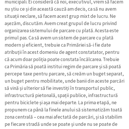
municipali. Ei consideră că noi, executivul, vrem să facem
nu știu ce și din această cauză am decis, ca să nu avem
situații neclare, să facem acest grup mixt de lucru. Ne
așezăm, discutăm. Avem creat grupul de lucru privind
organizarea sistemului de parcare cu plată. Acesta este
primul pas. Ca să avem un sistem de parcare cu plată
modern și eficient, trebuie ca Primăriei să-i fie date
atribuții în acest domeniu de agent constatator, pentru
că acum doar poliția poate constata încălcarea. Trebuie
ca Primăria să poată institui regim de parcare și să poată
percepe taxe pentru parcare, să creăm un buget separat,
un buget pentru mobilitate, unde banii din aceste parcări
să vină și ulterior să fie investiți în transportul public,
infrastructură pietonală, spații publice, infrastructură
pentru biciclete și așa mai departe. La prima etapă, ne
propunem ca până la finele anului să sistematizăm toată
zona centrală – cea mai afectată de parcări, și să stabilim
pe fiecare stradă unde se poate și unde nu se poate de