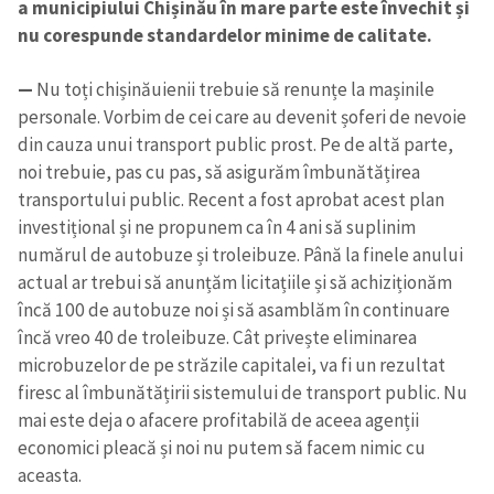
a municipiului Chișinău în mare parte este învechit și
nu corespunde standardelor minime de calitate.
—
Nu toți chișinăuienii trebuie să renunțe la mașinile
personale. Vorbim de cei care au devenit șoferi de nevoie
din cauza unui transport public prost. Pe de altă parte,
noi trebuie, pas cu pas, să asigurăm îmbunătățirea
transportului public. Recent a fost aprobat acest plan
investițional și ne propunem ca în 4 ani să suplinim
numărul de autobuze și troleibuze. Până la finele anului
actual ar trebui să anunțăm licitațiile și să achiziționăm
încă 100 de autobuze noi și să asamblăm în continuare
încă vreo 40 de troleibuze. Cât privește eliminarea
microbuzelor de pe străzile capitalei, va fi un rezultat
firesc al îmbunătățirii sistemului de transport public. Nu
mai este deja o afacere profitabilă de aceea agenții
economici pleacă și noi nu putem să facem nimic cu
aceasta.