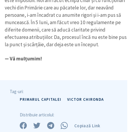
este imposibil. Noi am făcut echipă chiar și cu funcționari
vechi din Primărie care au păcatele lor, dar neavând
persoane, i-am încadrat cu anumite rigori și i-am pus să
muncească. În 5 luni, am făcut vreo 10 regulamente pe
diferite domenii, care să aducă claritate privind
efectuarea atribuțiilor. Da, procesul încă nu este bine pus
la punct și scârțâie, dar deja este un început.
— Vă mulțumim!
Tag-uri:
PRIMARUL CAPITALEI
VICTOR CHIRONDA
Distribuie articolul:
Copiază Link