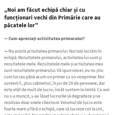
„Noi am făcut echipă chiar și cu
funcționari vechi din Primărie care au
păcatele lor”
— Cum apreciați activitatea primarului?
—
Nu există activitatea primarului. Noi toți lucrăm în
echipă. Rezultatele primarului, activitatea lui sunt și
rezultatele mele. Rezultatele mele și activitatea mea
sunt rezultatele primarului. Vă spun sincer, eu nu știu
cum lucrau până acum un primar cu un viceprimar. Noi
suntem 5, plus cabinetul, în jur de 20 de persoane, dar
este atât de mult de lucru, încât suntem la limită. Cu anii
nu s-a muncit, s-au lăsat lucrurile să degradeze și se
rezolvau doar unele chestiuni. Volumul de lucru este
foarte mare și fără o echipă, care să lucreze cot la cot,