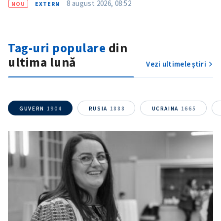
8 august 2026, 08:52
NOU
EXTERN
Tag-uri populare
din
ultima lună
Vezi ultimele știri
GUVERN
1904
RUSIA
1888
UCRAINA
1665