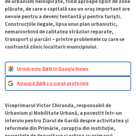
de urbanism neinspirate, fiind aproape lipsit de zone
plăcute, de care o capitală sau un oraş important are
nevoie pentru a deveni tentantă şi pentru turişti.
Construcțiile ilegale, lipsa unui plan urbanistic,
nemaivorbind de calitatea străzilor reparate,
transport și parcări – printre problemele cu care se
confruntă zilnic locuitorii municipiului.
Urmărește
ZdG
în Google News
Adaugă
ZdG
ca sursă preferată
Viceprimarul Victor Chironda, responsabil de
Urbanism și Mobilitate Urbană, a povestit într-un
interviu pentru Ziarul de Gardă despre activitatea și
reformele din Primărie, corupția din instituție,
proiectele de dezvoltare și echipa cu primarul
.