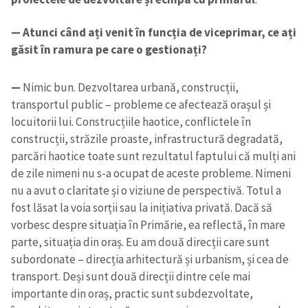
— Atunci când ați venit în funcția de viceprimar, ce ați
găsit în ramura pe care o gestionați?
—
Nimic bun. Dezvoltarea urbană, construcții,
transportul public – probleme ce afectează orașul și
locuitorii lui. Construcțiile haotice, conflictele în
construcții, străzile proaste, infrastructură degradată,
parcări haotice toate sunt rezultatul faptului că mulți ani
de zile nimeni nu s-a ocupat de aceste probleme. Nimeni
nu a avut o claritate și o viziune de perspectivă. Totul a
fost lăsat la voia sorții sau la inițiativa privată. Dacă să
vorbesc despre situația în Primărie, ea reflectă, în mare
parte, situația din oraș. Eu am două direcții care sunt
subordonate – direcția arhitectură și urbanism, și cea de
transport. Deși sunt două direcții dintre cele mai
importante din oraș, practic sunt subdezvoltate,