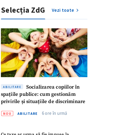
Selecția ZdG
Vezi toate
Socializarea copiilor în
ABILITARE
spațiile publice: cum gestionăm
privirile și situațiile de discriminare
6 ore în urmă
NOU
ABILITARE
meu
Ce taxe ar urma să fie impuse la