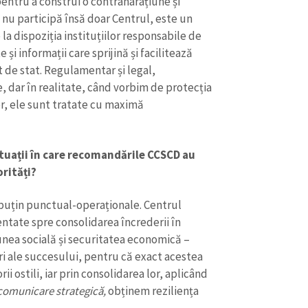
pentru a construi o contranarațiune și
 nu participă însă doar Centrul, este un
la dispoziția instituțiilor responsabile de
 și informații care sprijină și facilitează
 de stat. Regulamentar și legal,
 dar în realitate, când vorbim de protecția
lor, ele sunt tratate cu maximă
tuații în care recomandările CCSCD au
rități?
puțin punctual-operaționale. Centrul
entate spre consolidarea încrederii în
unea socială și securitatea economică –
ri ale succesului, pentru că exact acestea
i ostili, iar prin consolidarea lor, aplicând
comunicare strategică,
obținem reziliența