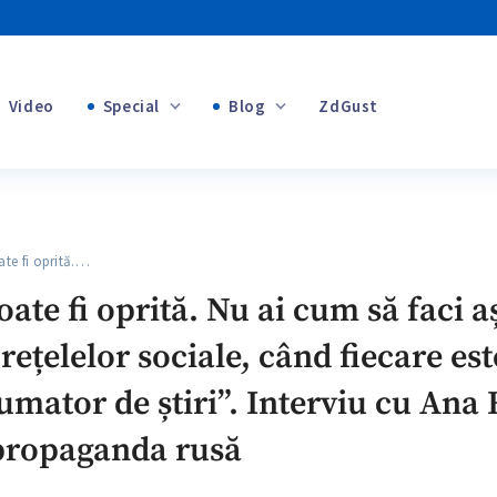
Video
Special
Blog
ZdGust
+1
Banii tăi
e fi oprită.…
+1
te fi oprită. Nu ai cum să faci a
ețelelor sociale, când fiecare este
+1
sumator de știri”. Interviu cu An
 propaganda rusă