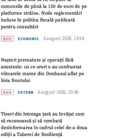
meu
comenzile de până la 150 de euro de pe
platforme străine. Noile reglementări
rsonal
incluse în politica fiscală publicată
pentru consultări
ord cu
politica de
6 august 2026, 14:54
NOU
ECONOMIC
IREA
Nașteri premature și operații fără
anestezie: cu ce orori s-au confruntat
viitoarele mame din Donbasul aflat pe
linia frontului
6 august 2026, 10:46
NOU
EXTERN
Tineri din întreaga țară au învățat cum
să recunoască și să combată
dezinformarea în cadrul celei de-a doua
ediții a Taberei de Reziliență