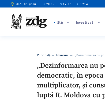
€
20.05
$
17.37
₽
0.214
34
°C
, Chișinău
Ştiri
Investigatii
+1
+13
+11
Principală
—
Interviuri
— „Dezinformarea nu poat
+4
„Dezinformarea nu poa
democratic, în epoca r
multiplicator, și con
luptă R. Moldova cu