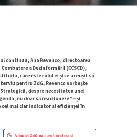
nal continuu, Ana Revenco, directoarea
i Combatere a Dezinformării (CCSCD),
tuția, care este rolul ei și ce a reușit să
 interviu pentru ZdG, Revenco vorbește
 Strategică, despre necesitatea unei
genda, nu doar să reacționeze” – și
el mai clar indicator al eficienței în
Adaugă
ZdG
ca sursă preferată