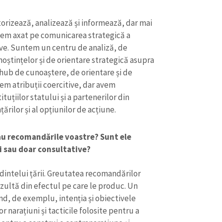
Email
+ Emailul 
+ Link media
orizează, analizează și informează, dar mai
Telefon
+ Telefon pe
stem axat pe comunicarea strategică a
ive. Suntem un centru de analiză, de
Am citit și sunt de ac
oștințelor și de orientare strategică asupra
+ Mesajul știrei
confidențialitate
.
hub de cunoaștere, de orientare și de
em atribuții coercitive, dar avem
TRIMITE ȘT
uțiilor statului și a partenerilor din
rilor și al opțiunilor de acțiune.
au recomandările voastre? Sunt ele
ui sau doar consultative?
intelui țării. Greutatea recomandărilor
ezultă din efectul pe care le produc. Un
ind, de exemplu, intenția și obiectivele
 narațiuni și tacticile folosite pentru a