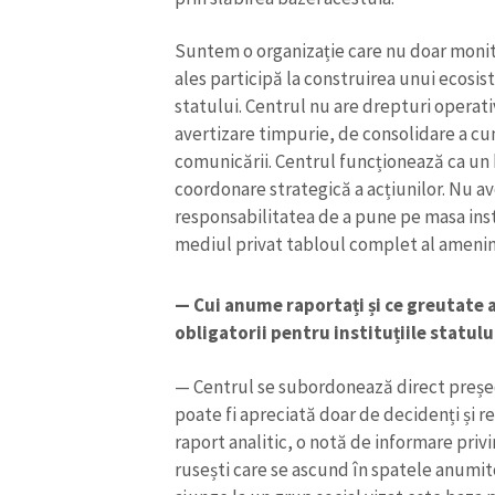
Link media
Suntem o organizație care nu doar monit
ales participă la construirea unui ecosi
statului.
Centrul nu are drepturi operat
Mesajul știrei
avertizare timpurie, de consolidare a cun
comunicării. Centrul funcționează ca un 
coordonare strategică a acțiunilor. Nu av
responsabilitatea de a pune pe masa instit
mediul privat tabloul complet al amenință
— Cui anume raportați și ce greutate 
obligatorii pentru instituțiile statul
— Centrul se subordonează direct președ
poate fi apreciată doar de decidenți și r
raport analitic, o notă de informare priv
rusești care se ascund în spatele anumitor