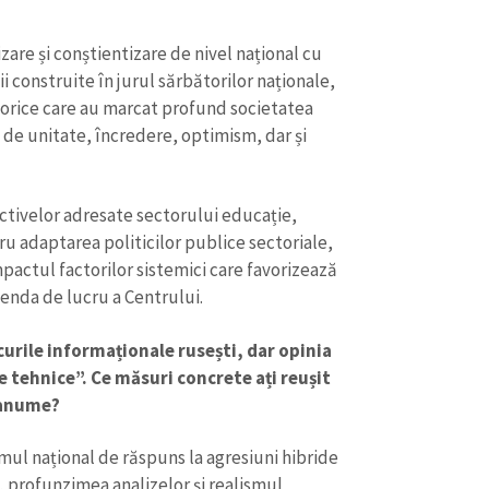
are și conștientizare de nivel național cu
 construite în jurul sărbătorilor naționale,
orice care au marcat profund societatea
 de unitate, încredere, optimism, dar și
ectivelor adresate sectorului educație,
u adaptarea politicilor publice sectoriale,
pactul factorilor sistemici care favorizează
genda de lucru a Centrului.
ile informaționale rusești, dar opinia
 tehnice”. Ce măsuri concrete ați reușit
 anume?
l național de răspuns la agresiuni hibride
 profunzimea analizelor și realismul