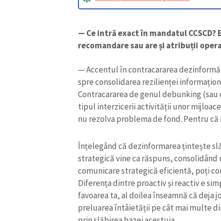
— Ce intră exact în mandatul CCSCD? E
recomandare sau are și atribuții opera
— Accentul în contracararea dezinformări
spre consolidarea rezilienței informaționale
Contracararea de genul debunking (sau d
tipul interzicerii activității unor mijloa
nu rezolva problema de fond. Pentru că r
Înțelegând că dezinformarea țintește sl
ȘTIREA MEA
strategică vine ca răspuns, consolidând u
comunicare strategică eficientă, poți co
Titlu știre
Diferența dintre proactiv și reactiv e sim
favoarea ta, al doilea înseamnă că deja j
Fotografie
preluarea întâietății pe cât mai multe di
prin slăbirea bazei acestuia.