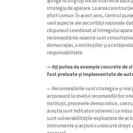
ajunge la un grup social vizat este baza 
strategia de apărare. La acea construcție
efort comun. În acest sens, Centrul pune 
varii aspecte ale securității naționale date
răspunsul coordonat al întregului aparat
recomandările noastre sunt consultative,
democrației, a instituțiilor și a cetățeni
responsabilitate.
— Ați putea da exemple concrete de si
fost preluate și implementate de auto
— Recomandările sunt strategice și mai 
acționează la nivelul recomandărilor ori
instituții, procesele democratice, coezi
aceștia sunt indicatori sistemici ca măsu
sunt vulnerabilitățile exploatate de actori
instrumente și acțiuni cunoscute drept