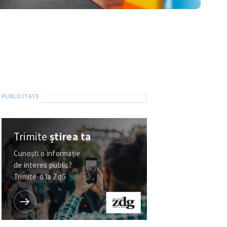
Trimite
știrea ta
Cunoști o informație
de interes public?
Trimite-o la ZdG