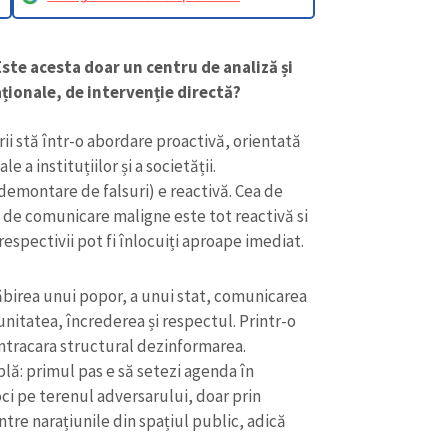
ste acesta doar un centru de analiză și
ționale, de intervenție directă?
i stă într-o abordare proactivă, orientată
 a instituțiilor și a societății.
emontare de falsuri) e reactivă. Cea de
ce de comunicare maligne este tot reactivă si
espectivii pot fi înlocuiți aproape imediat.
ăbirea unui popor, a unui stat, comunicarea
CONTACT SURSĂ
nitatea, încrederea și respectul. Printr-o
ntracara structural dezinformarea.
Sursă anonimă
+ Adaugă titlu
plă: primul pas e să setezi agenda în
oci pe terenul adversarului, doar prin
Nume
+ Numele 
+ Încarcă imagine
ntre narațiunile din spațiul public, adică