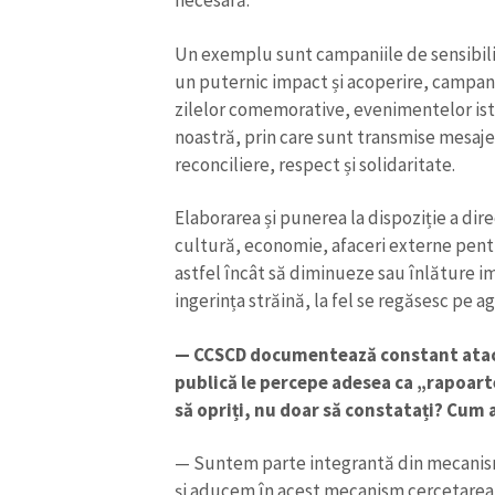
necesară.
Un exemplu sunt campaniile de sensibiliz
un puternic impact și acoperire, campanii
zilelor comemorative, evenimentelor ist
noastră, prin care sunt transmise mesaje
reconciliere, respect și solidaritate.
Elaborarea și punerea la dispoziție a dir
cultură, economie, afaceri externe pentr
astfel încât să diminueze sau înlăture im
ingerința străină, la fel se regăsesc pe a
— CCSCD documentează constant atacur
publică le percepe adesea ca „rapoarte
să opriți, nu doar să constatați? Cum
— Suntem parte integrantă din mecanismu
și aducem în acest mecanism cercetarea,