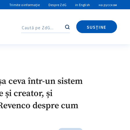
Trimite o informație
Despre ZdG
in English
на русском
SUSȚINE
Caută
Caută
șa ceva într-un sistem
 și creator, și
a Revenco despre cum