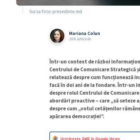
Sursa foto: presedinte.md
Mariana Colun
206 articole
Într-un context de război informațio
Centrului de Comunicare Strategică ș
relatează despre cum funcționează insti
facă în doi ani de la fondare. Într-un
despre rolul Centrului de Comunicare
abordări proactive – care „să seteze a
despre cum „votul cetățenilor rămâne c
apărarea democrației”.
Urmărește
ZdG
în Google News