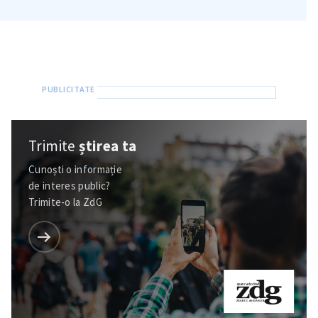
Trimite
știrea ta
Cunoști o informație
de interes public?
Trimite-o la ZdG