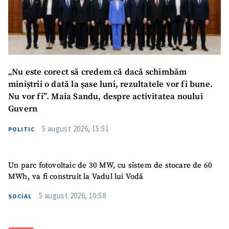
„Nu este corect să credem că dacă schimbăm
miniștrii o dată la șase luni, rezultatele vor fi bune.
Nu vor fi”. Maia Sandu, despre activitatea noului
Guvern
ȘTIREA MEA
5 august 2026, 15:51
POLITIC
Titlu știre
+ Adaugă titlu
Fotografie
+ Încarcă imagine
Un parc fotovoltaic de 30 MW, cu sistem de stocare de 60
MWh, va fi construit la Vadul lui Vodă
Link media
+ Link media
5 august 2026, 10:58
SOCIAL