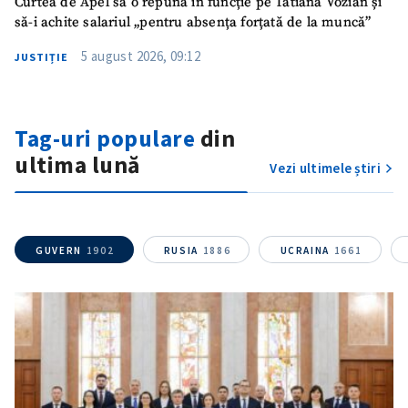
Curtea de Apel să o repună în funcție pe Tatiana Vozian și
să-i achite salariul „pentru absența forțată de la muncă”
5 august 2026, 09:12
JUSTIȚIE
Tag-uri populare
din
ultima lună
Vezi ultimele știri
GUVERN
1902
RUSIA
1886
UCRAINA
1661