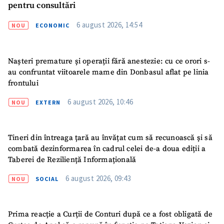
pentru consultări
Trimite o informație
Despre ZdG
6 august 2026, 14:54
NOU
ECONOMIC
in English
на русском
Nașteri premature și operații fără anestezie: cu ce orori s-
au confruntat viitoarele mame din Donbasul aflat pe linia
frontului
6 august 2026, 10:46
NOU
EXTERN
Tineri din întreaga țară au învățat cum să recunoască și să
combată dezinformarea în cadrul celei de-a doua ediții a
Taberei de Reziliență Informațională
6 august 2026, 09:43
NOU
SOCIAL
Prima reacție a Curții de Conturi după ce a fost obligată de