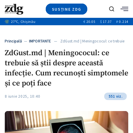
SUSȚINE ZDG
+4
Caută
+1
27
°C
, Chișinău
€
20.05
$
17.37
₽
0.214
Ştiri
+12
+11
Investigatii
Banii tăi
+4
Principală
—
IMPORTANTE
— ZdGust.md | Meningococul: ce trebuie
Video
să…
ZdGust.md | Meningococul: ce
Special
trebuie să știi despre această
Blog
+1
ZdGust
infecție. Cum recunoști simptomele
și ce poți face
8 iunie 2025, 10:40
551 viz.