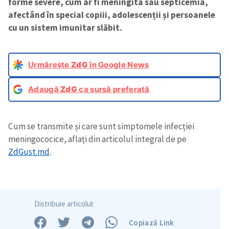
forme severe, cum ar fi meningita sau septicemia,
afectând în special copiii, adolescenții și persoanele
cu un sistem imunitar slăbit.
Urmărește
ZdG
în Google News
Adaugă
ZdG
ca sursă preferată
Cum se transmite și care sunt simptomele infecției
meningococice, aflați din articolul integral de pe
ZdGust.md
.
Distribuie articolul:
Copiază Link