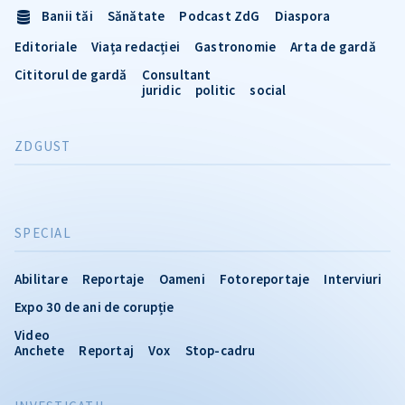
Banii tăi
Sănătate
Podcast ZdG
Diaspora
Editoriale
Viața redacției
Gastronomie
Arta de gardă
Cititorul de gardă
Consultant
juridic
politic
social
ZDGUST
SPECIAL
Abilitare
Reportaje
Oameni
Fotoreportaje
Interviuri
Expo 30 de ani de corupție
Video
Anchete
Reportaj
Vox
Stop-cadru