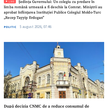
Ședința Guvernului: Un colegiu cu predare în
LIVE
Mesajul știrei
+ Mesajul știrei
limba română urmează a fi deschis la Comrat. Miniștrii au
aprobat înființarea Instituției Publice Colegiul Moldo-Turc
„Recep Tayyip Erdogan”
CONTACT SURSĂ
5 august 2026, 07:46
POLITIC
Sursă anonimă
Nume
+ Numele meu
Email
+ Emailul meu
Telefon
+ Telefon personal
Am citit și sunt de
acord cu
politica de
confidențialitate
.
TRIMITE ȘTIREA
După decizia CNMC de a reduce consumul de