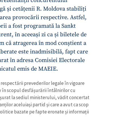
prezentanții concurentului
gă și cetățenii R. Moldova stabiliți
rea provocării respective. Astfel,
orii a fost programată la Sankt
ent, în aceeași zi ca și biletele de
m că atragerea în mod conștient a
iberate este inadmisibilă, fapt care
arat în adresa Comisiei Electorale
nicatul emis de MAEIE.
 respectării prevederilor legale în vigoare
v în scopul desfășurării întâlnirilor cu
urat la sediul ministerului, vădit concertat
ților aceluiași partid și care a avut ca scop
litice bazate pe fapte eronate și informații