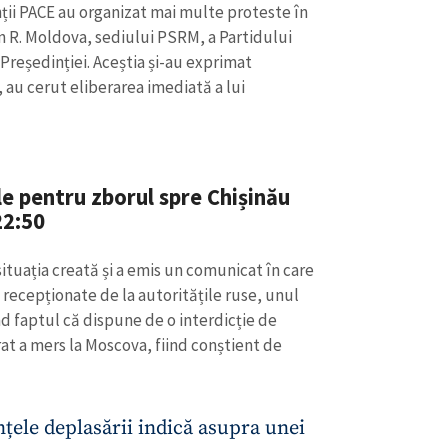
ii PACE au organizat mai multe proteste în
n R. Moldova, sediului PSRM, a Partidului
 Președinției. Aceștia și-au exprimat
, au cerut eliberarea imediată a lui
e pentru zborul spre Chișinău
22:50
situația creată și a emis un comunicat în care
e recepționate de la autoritățile ruse, unul
CONTACT SURSĂ
d faptul că dispune de o interdicție de
at a mers la Moscova, fiind conștient de
Sursă anonimă
+ Adaugă titlu
Nume
+ Numele 
+ Încarcă imagine
nțele deplasării indică asupra unei