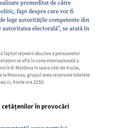
Email
+ Emailul 
ealizate premeditat de către
+ Link media
litic, fapt despre care vor fi
Telefon
+ Telefon pe
de lege autoritățile competente din
autoritatea electorală”, se arată în
Am citit și sunt de ac
+ Mesajul știrei
confidențialitate
.
TRIMITE ȘT
 faptul reținerii abuzive a persoanelor
cetățeni se află în zona internațională a
 în R. Moldova în seara zilei de 4 iulie,
ea la Moscova, grupul avea rezervate biletele
 zi, 4 iulie ora 22:50.
 cetățenilor în provocări