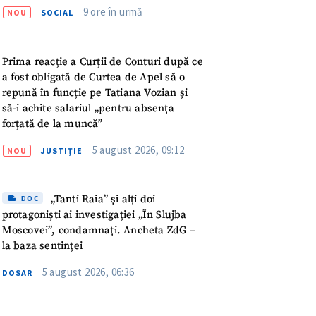
meu
9 ore în urmă
NOU
SOCIAL
rsonal
Prima reacție a Curții de Conturi după ce
a fost obligată de Curtea de Apel să o
ord cu
politica de
repună în funcție pe Tatiana Vozian și
să-i achite salariul „pentru absența
IREA
forțată de la muncă”
5 august 2026, 09:12
NOU
JUSTIȚIE
„Tanti Raia” și alți doi
DOC
protagoniști ai investigației „În Slujba
Moscovei”, condamnați. Ancheta ZdG –
la baza sentinței
5 august 2026, 06:36
DOSAR