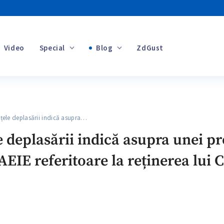
Video
Special
Blog
ZdGust
Banii tăi
le deplasării indică asupra…
+1
 deplasării indică asupra unei pr
AEIE referitoare la reținerea lui 