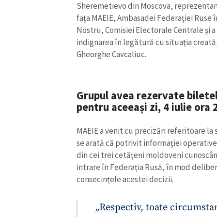
Sheremetievo din Moscova, reprezentanț
fața MAEIE, Ambasadei Federației Ruse î
Nostru, Comisiei Electorale Centrale și a
indignarea în legătură cu situația creată
Gheorghe Cavcaliuc.
Grupul avea rezervate biletel
pentru aceeași zi, 4 iulie ora 
MAEIE a venit cu precizări referitoare la 
se arată că potrivit informației operativ
ȘTIREA MEA
din cei trei cetățeni moldoveni cunoscân
intrare în Federația Rusă, în mod deliber
Titlu știre
consecințele acestei decizii.
Fotografie
„Respectiv, toate circumsta