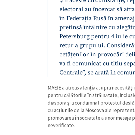
„În aceste circumstanțe, re
electoral au încercat să atra
în Federația Rusă în amenaja
pretinsă întâlnire cu alegăt
Petersburg pentru 4 iulie cur
retur a grupului. Consideră
cetățenilor în provocări del
va fi comunicat cu titlu sep
Centrale”, se arată în comu
MAEIE a atreas atenția asupra necesităţii
pentru călătoriile în străinătate, inclusi
diaspora și a condamnat protestul desfăș
cu acțiunile de la Moscova ale reprezentan
promovarea în societate a unor mesaje po
neverificate.