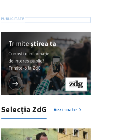
Trimite
știrea ta
Cunoști o informație
de interes public?
Trimite-o la ZdG
Selecția ZdG
Vezi toate