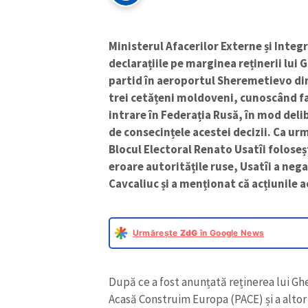
Ministerul Afacerilor Externe și Inte
declarațiile pe marginea reținerii lui 
partid în aeroportul Sheremetievo din 
trei cetățeni moldoveni, cunoscând fa
intrare în Federația Rusă, în mod deli
de consecințele acestei decizii. Ca ur
Blocul Electoral Renato Usatîi foloseș
eroare autoritățile ruse, Usatîi a negat
Cavcaliuc și a menționat că acțiunile a
Urmărește
ZdG
în Google News
După ce a fost anunțată reținerea lui Gh
Acasă Construim Europa (PACE) și a altor 