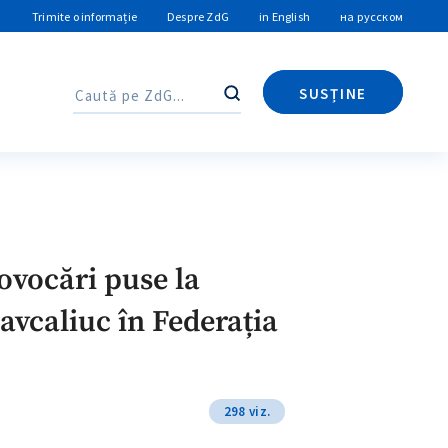
Trimite o informație
Despre ZdG
in English
на русском
SUSȚINE
Caută
Caută
ovocări puse la
Cavcaliuc în Federația
298 viz.