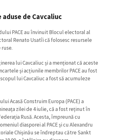
ile aduse de Cavcaliuc
ului PACE au învinuit Blocul electoral al
ectoral Renato Usatîi că folosesc resursele
 ruse.
ținerea lui Cavcaliuc și a menționat că aceste
ancartele și acțiunile membrilor PACE au fost
 scopul lui Cavcaliuc a fost să acumuleze
ului Acasă Construim Europa (PACE) a
neața zilei de 4 iulie, că a fost reținut în
ederația Rusă. Acesta, împreună cu
meniul diasporei al PACE și cu Alexandru
toriale Chișinău se îndreptau către Sankt