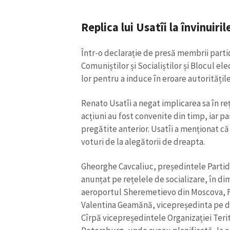
Replica lui Usatîi la învinuir
Într-o declarație de presă membrii partid
Comuniștilor și Socialiștilor și Blocul el
lor pentru a induce în eroare autoritățile
Renato Usatîi a negat implicarea sa în re
acțiuni au fost convenite din timp, iar p
pregătite anterior. Usatîi a menționat că
voturi de la alegătorii de dreapta.
Gheorghe Cavcaliuc, președintele Partid
anunțat pe rețelele de socializare, în dimi
aeroportul Sheremetievo din Moscova, F
Valentina Geamănă, vicepreședinta pe do
Cîrpă vicepreședintele Organizației Teri