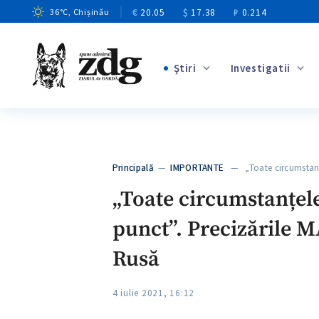
€
20.05
$
17.38
₽
0.214
36
°C
, Chișinău
Ştiri
Investigatii
+6
+3
+11
+4
Principală
—
IMPORTANTE
— „Toate circumstanțe
+6
„Toate circumstanțele
punct”. Precizările M
Rusă
4 iulie 2021, 16:12