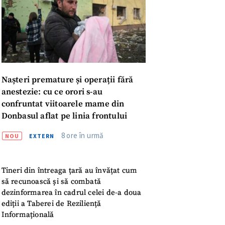
Nașteri premature și operații fără
anestezie: cu ce orori s-au
confruntat viitoarele mame din
Donbasul aflat pe linia frontului
8 ore în urmă
NOU
EXTERN
Tineri din întreaga țară au învățat cum
să recunoască și să combată
dezinformarea în cadrul celei de-a doua
meu
ediții a Taberei de Reziliență
Informațională