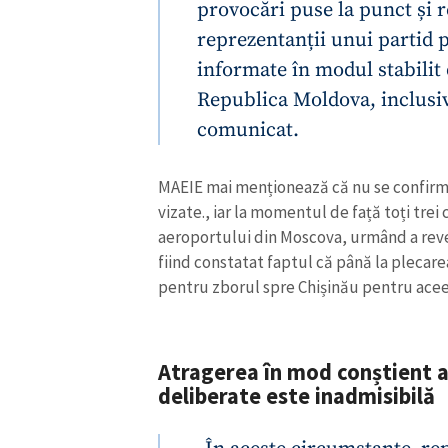
provocări puse la punct și r
Link media
reprezentanții unui partid po
informate în modul stabilit 
Republica Moldova, inclusiv 
Mesajul știrei
comunicat.
MAEIE mai menționează că nu se confirmă
vizate., iar la momentul de față toți trei 
aeroportului din Moscova, urmând a reveni
fiind constatat faptul că până la plecar
pentru zborul spre Chișinău pentru aceeași
Atragerea în mod conștient a
deliberate este inadmisibilă