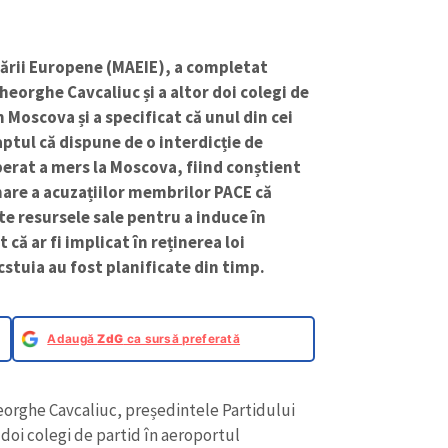
grării Europene (MAEIE), a completat
Gheorghe Cavcaliuc și a altor doi colegi de
Moscova și a specificat că unul din cei
ptul că dispune de o interdicție de
berat a mers la Moscova, fiind conștient
mare a acuzațiilor membrilor PACE că
te resursele sale pentru a induce în
 că ar fi implicat în reținerea loi
cstuia au fost planificate din timp.
Adaugă
ZdG
ca sursă preferată
eorghe Cavcaliuc, președintele Partidului
doi colegi de partid în aeroportul