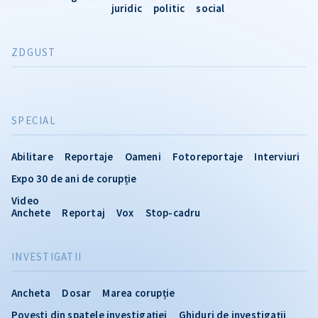
juridic
politic
social
ZDGUST
SPECIAL
Abilitare
Reportaje
Oameni
Fotoreportaje
Interviuri
Expo 30 de ani de corupție
Video
Anchete
Reportaj
Vox
Stop-cadru
INVESTIGATII
Ancheta
Dosar
Marea corupție
Povești din spatele investigației
Ghiduri de investigații