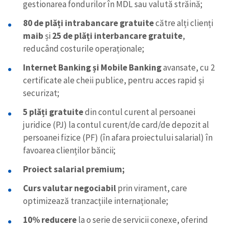
gestionarea fondurilor în MDL sau valută străină;
80 de plăți intrabancare gratuite
către alți clienți
maib
și
25 de plăți interbancare gratuite
,
reducând costurile operaționale;
Internet Banking și Mobile Banking
avansate, cu 2
certificate ale cheii publice, pentru acces rapid și
securizat;
5 plăți gratuite
din contul curent al persoanei
juridice (PJ) la contul curent/de card/de depozit al
persoanei fizice (PF) (în afara proiectului salarial) în
favoarea clienților băncii;
Proiect salarial premium;
Curs valutar negociabil
prin virament, care
optimizează tranzacțiile internaționale;
10% reducere
la o serie de servicii conexe, oferind