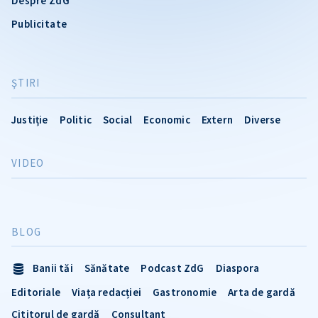
Despre ZdG
Publicitate
ŞTIRI
Justiție
Politic
Social
Economic
Extern
Diverse
VIDEO
BLOG
Banii tăi
Sănătate
Podcast ZdG
Diaspora
Editoriale
Viața redacției
Gastronomie
Arta de gardă
Cititorul de gardă
Consultant