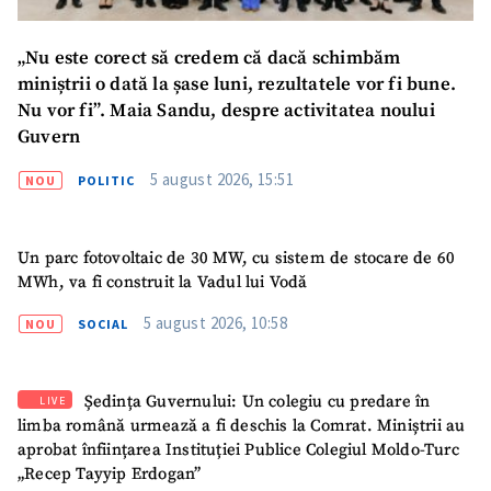
Telefon
+ Telefon personal
„Nu este corect să credem că dacă schimbăm
Am citit și sunt de
miniștrii o dată la șase luni, rezultatele vor fi bune.
acord cu
politica de
confidențialitate
.
Nu vor fi”. Maia Sandu, despre activitatea noului
Guvern
TRIMITE ȘTIREA
5 august 2026, 15:51
NOU
POLITIC
Un parc fotovoltaic de 30 MW, cu sistem de stocare de 60
MWh, va fi construit la Vadul lui Vodă
5 august 2026, 10:58
NOU
SOCIAL
Ședința Guvernului: Un colegiu cu predare în
LIVE
limba română urmează a fi deschis la Comrat. Miniștrii au
aprobat înființarea Instituției Publice Colegiul Moldo-Turc
„Recep Tayyip Erdogan”