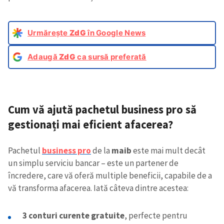
Urmărește
ZdG
în Google News
Adaugă
ZdG
ca sursă preferată
Cum vă ajută pachetul business pro să
gestionați mai eficient afacerea?
Pachetul
business pro
de la
maib
este mai mult decât
un simplu serviciu bancar – este un partener de
încredere, care vă oferă multiple beneficii, capabile de a
vă transforma afacerea. Iată câteva dintre acestea:
3 conturi curente gratuite
, perfecte pentru