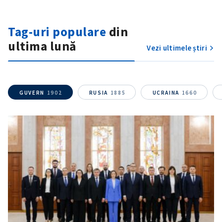
Fotografie
+ Încarcă imagine
Tag-uri populare
din
ultima lună
Vezi ultimele știri
Link media
+ Link media
GUVERN
1902
RUSIA
1885
UCRAINA
1660
Mesajul știrei
+ Mesajul știrei
CONTACT SURSĂ
Sursă anonimă
Nume
+ Numele meu
Email
+ Emailul meu