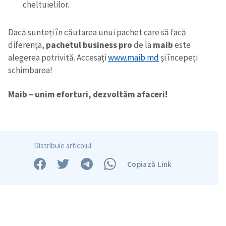
cheltuielilor.
Dacă sunteți în căutarea unui pachet care să facă
diferența,
pachetul business pro
de la
maib
este
alegerea potrivită. Accesați
www.maib.md
și începeți
schimbarea!
Maib – unim eforturi, dezvoltăm afaceri!
Distribuie articolul:
Copiază Link
Trimite o informație
Despre ZdG
in English
на русском