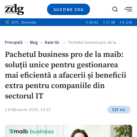
SUSȚINE ZDG
+9
Caută
+4
32
°C
, Chișinău
€
20.05
$
17.38
₽
0.214
Ştiri
+12
+2
Investigatii
Banii tăi
+5
Principală
—
Blog
—
Banii tăi
— Pachetul business pro de la…
Video
Pachetul business pro de la maib:
Special
soluții unice pentru gestionarea
Blog
ZdGust
mai eficientă a afacerii și beneficii
extra pentru companiile din
sectorul IT
14 februarie 2025, 10:02
315 viz.