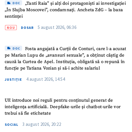
„Tanti Raia” și alți doi protagoniști ai investigației
DOC
„În Slujba Moscovei”, condamnați. Ancheta ZdG – la baza
sentinței
5 august 2026, 06:36
NOU
DOSAR
Fosta angajată a Curții de Conturi, care l-a acuzat
DOC
pe Marian Lupu de „avansuri sexuale”, a obținut câștig de
cauză la Curtea de Apel. Instituția, obligată să o repună în
funcție pe Tatiana Vozian și să-i achite salariul
4 august 2026, 14:54
JUSTIȚIE
UE introduce noi reguli pentru conținutul generat de
inteligența artificială. Deepfake-urile și chatbot-urile vor
trebui să fie etichetate
ȘTIREA MEA
3 august 2026, 20:22
SOCIAL
Titlu știre
+ Adaugă titlu