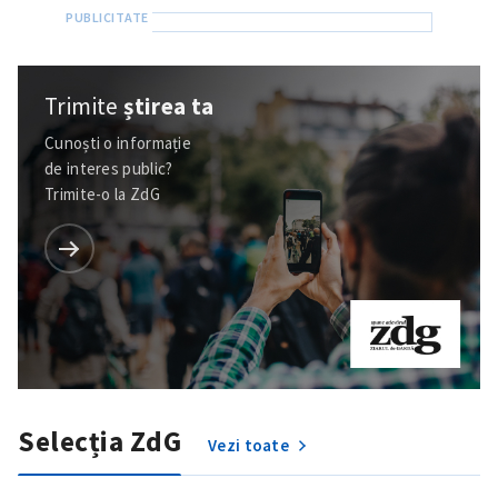
Trimite
știrea ta
Cunoști o informație
de interes public?
Trimite-o la ZdG
Selecția ZdG
Vezi toate