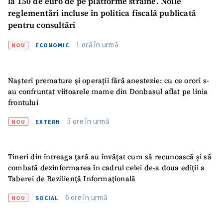
la 150 de euro de pe platforme străine. Noile
reglementări incluse în politica fiscală publicată
pentru consultări
1 oră în urmă
NOU
ECONOMIC
Nașteri premature și operații fără anestezie: cu ce orori s-
au confruntat viitoarele mame din Donbasul aflat pe linia
frontului
5 ore în urmă
NOU
EXTERN
Tineri din întreaga țară au învățat cum să recunoască și să
combată dezinformarea în cadrul celei de-a doua ediții a
Taberei de Reziliență Informațională
6 ore în urmă
NOU
SOCIAL