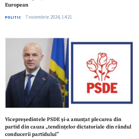
European
Link media
+ Link media
7 noiembrie 2024, 14:21
POLITIC
Mesajul știrei
+ Mesajul știrei
CONTACT SURSĂ
Sursă anonimă
Nume
+ Numele meu
Email
+ Emailul meu
Vicepreședintele PSDE și-a anunțat plecarea din
Telefon
+ Telefon personal
partid din cauza „tendințelor dictatoriale din rândul
conducerii partidului”