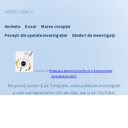
INVESTIGATII
Ancheta
Dosar
Marea corupție
Povești din spatele investigației
Ghiduri de investigații
CITEȘTE
Laureat al
Premiului Naţional de Etică și Deontologie
Jurnalistică 2017
Citește articolul
Ne puteți urmări și pe Telegram, unde publicăm investigații
și cele mai importante știri ale zilei, dar și pe: YouTube,
Facebook, Instagram și TikTok.