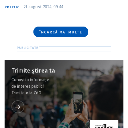
Am citit și sunt de
21 august 2024, 09:44
POLITIC
acord cu
politica de
confidențialitate
.
TRIMITE ȘTIREA
ÎNCARCĂ MAI MULTE
Trimite
știrea ta
Cunoști o informație
de interes public?
Trimite-o la ZdG