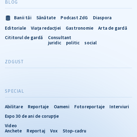
BLOG
Banii tăi
Sănătate
Podcast ZdG
Diaspora
Editoriale
Viața redacției
Gastronomie
Arta de gardă
Cititorul de gardă
Consultant
juridic
politic
social
ZDGUST
SPECIAL
Abilitare
Reportaje
Oameni
Fotoreportaje
Interviuri
Expo 30 de ani de corupție
Video
Anchete
Reportaj
Vox
Stop-cadru