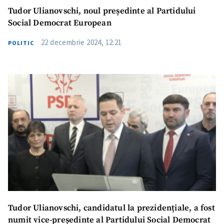
Tudor Ulianovschi, noul președinte al Partidului
Social Democrat European
22 decembrie 2024, 12:21
POLITIC
ȘTIREA MEA
Titlu știre
+ Adaugă titlu
Tudor Ulianovschi, candidatul la prezidențiale, a fost
numit vice-președinte al Partidului Social Democrat
Fotografie
+ Încarcă imagine