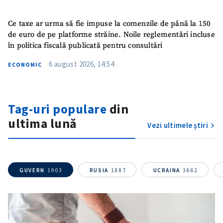
Ce taxe ar urma să fie impuse la comenzile de până la 150
de euro de pe platforme străine. Noile reglementări incluse
în politica fiscală publicată pentru consultări
6 august 2026, 14:54
ECONOMIC
Tag-uri populare
din
Trimite o informație
Despre ZdG
ultima lună
in English
на русском
Vezi ultimele știri
GUVERN
1903
RUSIA
1887
UCRAINA
1662