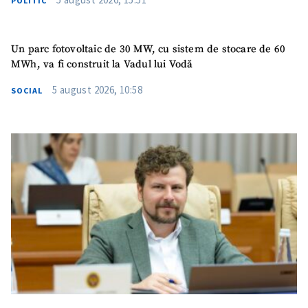
POLITIC
Un parc fotovoltaic de 30 MW, cu sistem de stocare de 60
MWh, va fi construit la Vadul lui Vodă
5 august 2026, 10:58
SOCIAL
ȘTIREA MEA
Titlu știre
+ Adaugă titlu
Fotografie
+ Încarcă imagine
Link media
+ Link media