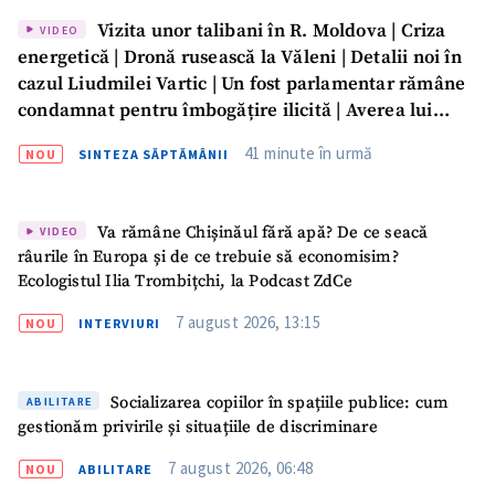
Vizita unor talibani în R. Moldova | Criza
VIDEO
energetică | Dronă rusească la Văleni | Detalii noi în
cazul Liudmilei Vartic | Un fost parlamentar rămâne
condamnat pentru îmbogățire ilicită | Averea lui
Dumitru Vangheli, sub lupa ANI | SĂPTĂMÂNA DE
41 minute în urmă
NOU
SINTEZA SĂPTĂMÂNII
GARDĂ
Va rămâne Chișinăul fără apă? De ce seacă
VIDEO
râurile în Europa și de ce trebuie să economisim?
Ecologistul Ilia Trombițchi, la Podcast ZdCe
7 august 2026, 13:15
NOU
INTERVIURI
Socializarea copiilor în spațiile publice: cum
ABILITARE
gestionăm privirile și situațiile de discriminare
7 august 2026, 06:48
NOU
ABILITARE