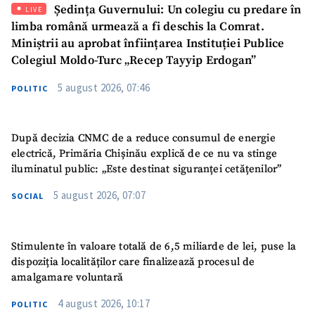
Ședința Guvernului: Un colegiu cu predare în
LIVE
Mesajul știrei
+ Mesajul știrei
limba română urmează a fi deschis la Comrat.
Miniștrii au aprobat înființarea Instituției Publice
Colegiul Moldo-Turc „Recep Tayyip Erdogan”
CONTACT SURSĂ
5 august 2026, 07:46
POLITIC
Sursă anonimă
Nume
+ Numele meu
După decizia CNMC de a reduce consumul de energie
electrică, Primăria Chișinău explică de ce nu va stinge
Email
+ Emailul meu
iluminatul public: „Este destinat siguranței cetățenilor”
5 august 2026, 07:07
SOCIAL
Telefon
+ Telefon personal
Am citit și sunt de
Stimulente în valoare totală de 6,5 miliarde de lei, puse la
acord cu
politica de
dispoziția localităților care finalizează procesul de
confidențialitate
.
amalgamare voluntară
TRIMITE ȘTIREA
4 august 2026, 10:17
POLITIC