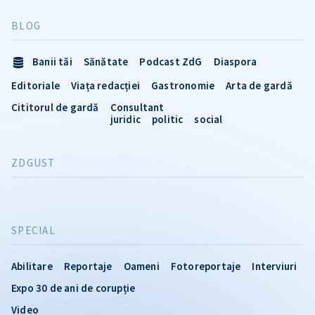
BLOG
Banii tăi
Sănătate
Podcast ZdG
Diaspora
Editoriale
Viața redacției
Gastronomie
Arta de gardă
Cititorul de gardă
Consultant
juridic
politic
social
ZDGUST
SPECIAL
Abilitare
Reportaje
Oameni
Fotoreportaje
Interviuri
Expo 30 de ani de corupție
Video