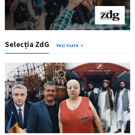
Selecția ZdG
Vezi toate