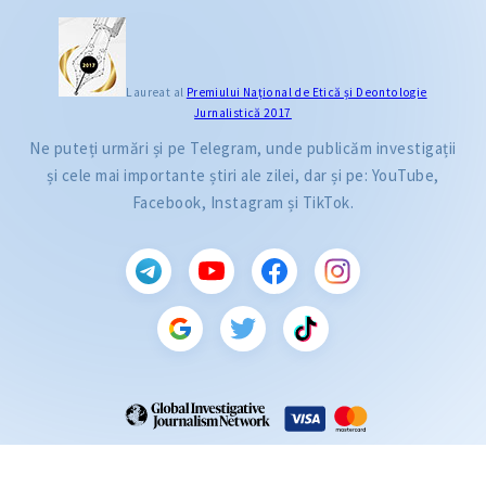
Laureat al
Premiului Naţional de Etică și Deontologie
Jurnalistică 2017
Ne puteți urmări și pe Telegram, unde publicăm investigații
și cele mai importante știri ale zilei, dar și pe: YouTube,
Facebook, Instagram și TikTok.
CITEȘTE
Citește articolul
ZdG este membru al rețelei globale a jurnaliștilor de investigație (GIJN).