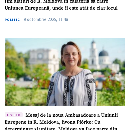
fim alături de R. Moldova în călătoria sa către
Uniunea Europeană, unde îi este atât de clar locul
9 octombrie 2025, 11:48
POLITIC
Trimite o informație
Despre ZdG
in English
на русском
Mesaj de la noua Ambasadoare a Uniunii
VIDEO
Europene în R. Moldova, Iwona Piórko: Cu
determinare și unitate, Moldova va face parte din