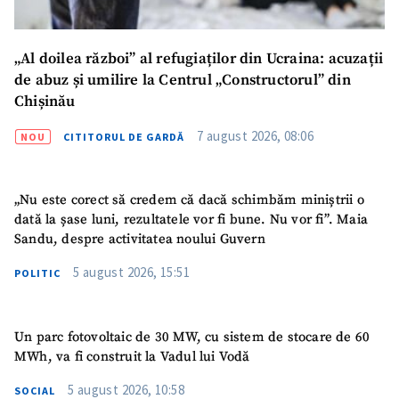
„Al doilea război” al refugiaților din Ucraina: acuzații
de abuz și umilire la Centrul „Constructorul” din
Chișinău
7 august 2026, 08:06
NOU
CITITORUL DE GARDĂ
SUSȚINE
„Nu este corect să credem că dacă schimbăm miniștrii o
dată la șase luni, rezultatele vor fi bune. Nu vor fi”. Maia
Sandu, despre activitatea noului Guvern
5 august 2026, 15:51
POLITIC
Un parc fotovoltaic de 30 MW, cu sistem de stocare de 60
MWh, va fi construit la Vadul lui Vodă
5 august 2026, 10:58
SOCIAL