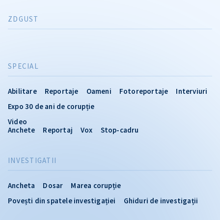
ZDGUST
SPECIAL
Abilitare
Reportaje
Oameni
Fotoreportaje
Interviuri
Expo 30 de ani de corupție
Video
Anchete
Reportaj
Vox
Stop-cadru
INVESTIGATII
Ancheta
Dosar
Marea corupție
Povești din spatele investigației
Ghiduri de investigații