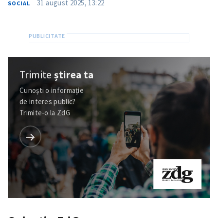
31 august 2025, 13:22
SOCIAL
Trimite
știrea ta
Cunoști o informație
de interes public?
Trimite-o la ZdG