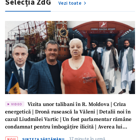
Selecția ZdG
Vezi toate
Vizita unor talibani în R. Moldova | Criza
VIDEO
energetică | Dronă rusească la Văleni | Detalii noi în
ȘTIREA MEA
cazul Liudmilei Vartic | Un fost parlamentar rămâne
condamnat pentru îmbogățire ilicită | Averea lui
Titlu știre
+ Adaugă titlu
Dumitru Vangheli, sub lupa ANI | SĂPTĂMÂNA DE
37 minute în urmă
NOU
SINTEZA SĂPTĂMÂNII