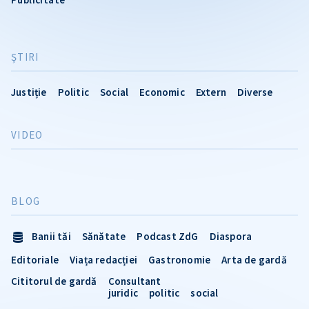
ŞTIRI
Justiție
Politic
Social
Economic
Extern
Diverse
VIDEO
BLOG
Banii tăi
Sănătate
Podcast ZdG
Diaspora
Editoriale
Viața redacției
Gastronomie
Arta de gardă
Cititorul de gardă
Consultant
juridic
politic
social