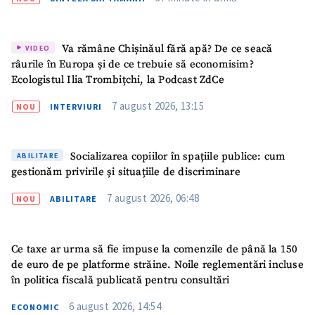
GARDĂ
Fotografie
+ Încarcă imagine
Va rămâne Chișinăul fără apă? De ce seacă
VIDEO
Link media
+ Link media
râurile în Europa și de ce trebuie să economisim?
Ecologistul Ilia Trombițchi, la Podcast ZdCe
7 august 2026, 13:15
NOU
INTERVIURI
Mesajul știrei
+ Mesajul știrei
Socializarea copiilor în spațiile publice: cum
ABILITARE
gestionăm privirile și situațiile de discriminare
CONTACT SURSĂ
7 august 2026, 06:48
NOU
ABILITARE
Sursă anonimă
Nume
+ Numele meu
Ce taxe ar urma să fie impuse la comenzile de până la 150
de euro de pe platforme străine. Noile reglementări incluse
Email
+ Emailul meu
în politica fiscală publicată pentru consultări
6 august 2026, 14:54
ECONOMIC
Telefon
+ Telefon personal