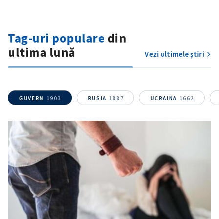
Am citit și sunt de
acord cu
politica de
Tag-uri populare
din
confidențialitate
.
ultima lună
Vezi ultimele știri
TRIMITE ȘTIREA
GUVERN
1903
RUSIA
1887
UCRAINA
1662