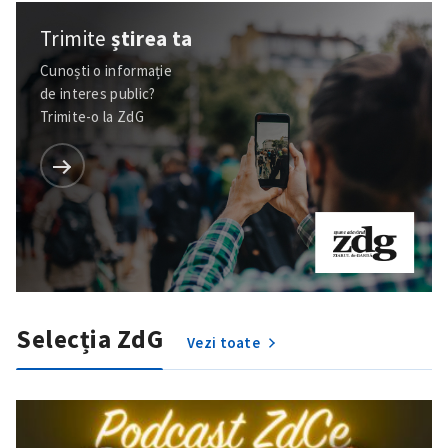
Trimite
știrea ta
Cunoști o informație
de interes public?
Trimite-o la ZdG
Selecția ZdG
Vezi toate