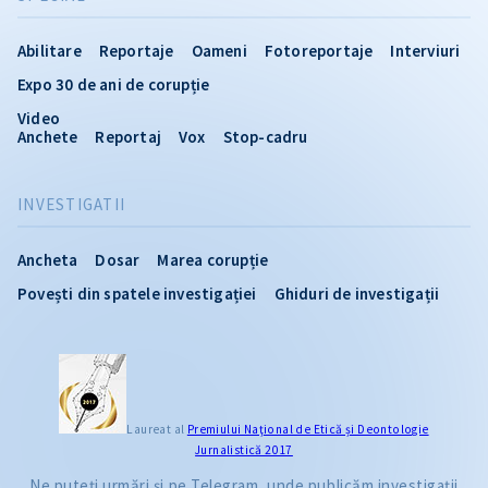
Abilitare
Reportaje
Oameni
Fotoreportaje
Interviuri
Expo 30 de ani de corupție
Video
Anchete
Reportaj
Vox
Stop-cadru
INVESTIGATII
Ancheta
Dosar
Marea corupție
Povești din spatele investigației
Ghiduri de investigații
CITEȘTE
Laureat al
Premiului Naţional de Etică și Deontologie
Jurnalistică 2017
Citește articolul
Ne puteți urmări și pe Telegram, unde publicăm investigații