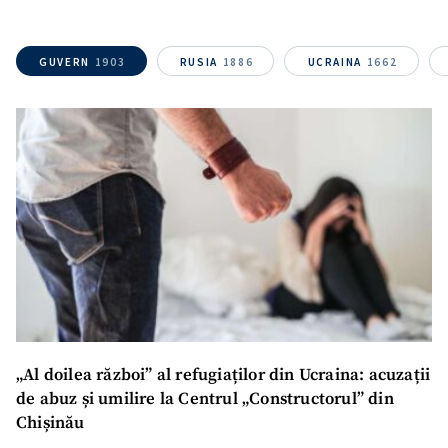
GUVERN
1903
RUSIA
1886
UCRAINA
1662
„Al doilea război” al refugiaților din Ucraina: acuzații
de abuz și umilire la Centrul „Constructorul” din
Chișinău