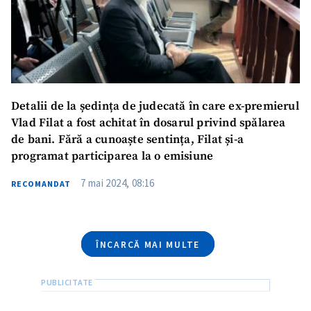
Telefon
+ Telefon personal
Am citit și sunt de
acord cu
politica de
confidențialitate
.
Detalii de la ședința de judecată în care ex-premierul
TRIMITE ȘTIREA
Vlad Filat a fost achitat în dosarul privind spălarea
de bani. Fără a cunoaște sentința, Filat și-a
programat participarea la o emisiune
7 mai 2024, 08:16
RECOMANDAT
ÎNCARCĂ MAI MULTE