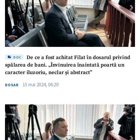
Titlu știre
+ Adaugă titlu
Fotografie
+ Încarcă imagine
Link media
+ Link media
De ce a fost achitat Filat în dosarul privind
DOC
spălarea de bani. „Învinuirea înaintată poartă un
Mesajul știrei
+ Mesajul știrei
caracter iluzoriu, neclar și abstract”
15 mai 2024, 06:20
DOSAR
CONTACT SURSĂ
Sursă anonimă
Nume
+ Numele meu
Email
+ Emailul meu