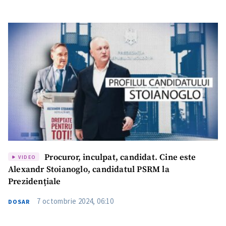
Trimite o informație
Despre ZdG
in English
на русском
Procuror, inculpat, candidat. Cine este
VIDEO
Alexandr Stoianoglo, candidatul PSRM la
Prezidențiale
7 octombrie 2024, 06:10
DOSAR