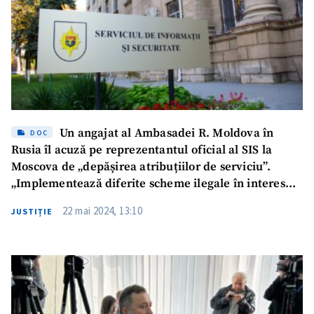
Un angajat al Ambasadei R. Moldova în
DOC
Rusia îl acuză pe reprezentantul oficial al SIS la
Moscova de „depășirea atribuțiilor de serviciu”.
„Implementează diferite scheme ilegale în interesul
financiar al unor persoane de la Moscova apropiate
22 mai 2024, 13:10
JUSTIȚIE
de Igor Ceaika și Igor Dodon”. Reacția SIS
ȘTIREA MEA