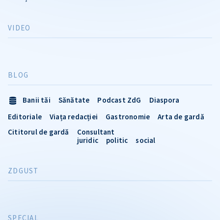
VIDEO
BLOG
Banii tăi
Sănătate
Podcast ZdG
Diaspora
Editoriale
Viața redacției
Gastronomie
Arta de gardă
Cititorul de gardă
Consultant
juridic
politic
social
ZDGUST
SPECIAL