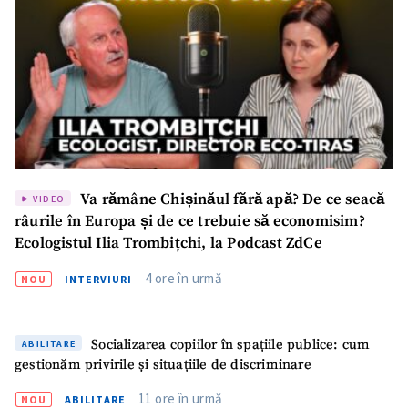
SUSȚINE
Va rămâne Chișinăul fără apă? De ce seacă
VIDEO
râurile în Europa și de ce trebuie să economisim?
Ecologistul Ilia Trombițchi, la Podcast ZdCe
4 ore în urmă
NOU
INTERVIURI
Socializarea copiilor în spațiile publice: cum
ABILITARE
gestionăm privirile și situațiile de discriminare
11 ore în urmă
NOU
ABILITARE