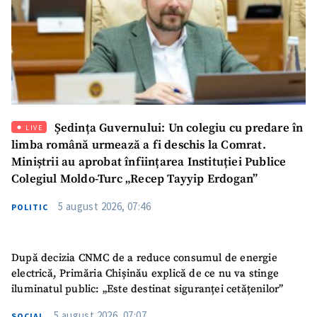
Ședința Guvernului: Un colegiu cu predare în
LIVE
limba română urmează a fi deschis la Comrat.
Miniștrii au aprobat înființarea Instituției Publice
Colegiul Moldo-Turc „Recep Tayyip Erdogan”
5 august 2026, 07:46
POLITIC
După decizia CNMC de a reduce consumul de energie
electrică, Primăria Chișinău explică de ce nu va stinge
iluminatul public: „Este destinat siguranței cetățenilor”
5 august 2026, 07:07
SOCIAL