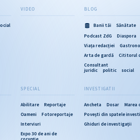
VIDEO
BLOG
ocial
Banii tăi
Sănătate
Podcast ZdG
Diaspora
Viața redacției
Gastron
Arta de gardă
Cititorul
Consultant
juridic
politic
social
SPECIAL
INVESTIGATII
Abilitare
Reportaje
Ancheta
Dosar
Marea 
Oameni
Fotoreportaje
Povești din spatele invest
Interviuri
Ghiduri de investigații
Expo 30 de ani de
corupție