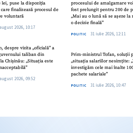
 lei, puse la dispoziția
procesului de amalgamare vo
or care finalizează procesul de
fost prelungit pentru 200 de p
e voluntară
„Mai au o lună să se așeze la 
o decizie finală”
 august 2026, 10:17
31 iulie 2026, 12:11
POLITIC
n, despre vizita „oficială” a
guvernului taliban din
Prim-ministrul Tofan, soluții 
la Chișinău: „Situația este
„situația salariilor nesimțite:
inacceptabilă”
investigăm cele mai înalte 10
pachete salariale”
 august 2026, 09:52
31 iulie 2026, 10:47
POLITIC