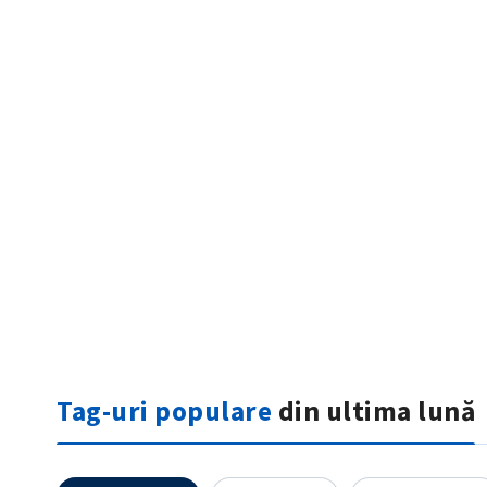
ȘTIREA MEA
Titlu știre
Fotografie
Tag-uri populare
din ultima lună
Link media