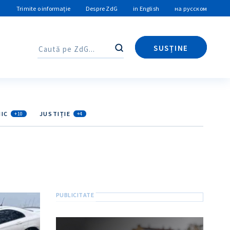
Trimite o informație
Despre ZdG
in English
на русском
SUSȚINE
Caută
Caută
IC
JUSTIȚIE
+10
+4