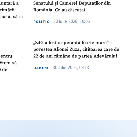
luntară a
Senatului și Camerei Deputaților din
rimării:
România. Ce au discutat
masă, să ia
30 iulie 2026, 16:06
POLITIC
„ZdG a fost o speranță foarte mare” –
povestea Alionei Zuza, cititoarea care de
pentru
22 de ani rămâne de partea Adevărului
 „Vrem să
30 iulie 2026, 08:13
OAMENI
0 de