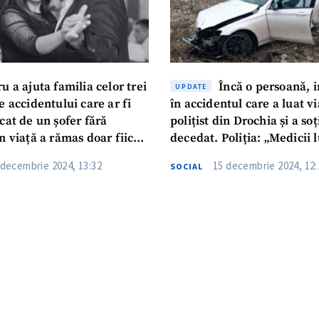
u a ajuta familia celor trei
Încă o persoană, 
UPDATE
e accidentului care ar fi
în accidentul care a luat v
cat de un șofer fără
polițist din Drochia și a soț
n viață a rămas doar fiica
decedat. Poliția: „Medicii 
lă acum în spital, luptând
acum pentru viața fetiței d
 decembrie 2024, 13:32
15 decembrie 2024, 12:
SOCIAL
ață”