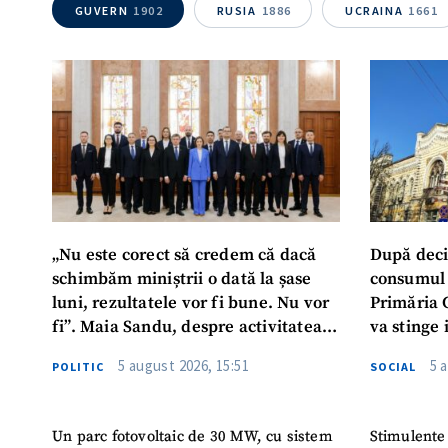
GUVERN
1902
RUSIA
1886
UCRAINA
1661
Mesajul știrei
„Nu este corect să credem că dacă
După deci
schimbăm miniștrii o dată la șase
consumul 
luni, rezultatele vor fi bune. Nu vor
Primăria 
fi”. Maia Sandu, despre activitatea
va stinge 
noului Guvern
destinat s
5 august 2026, 15:51
5 
POLITIC
SOCIAL
Un parc fotovoltaic de 30 MW, cu sistem
Stimulente 