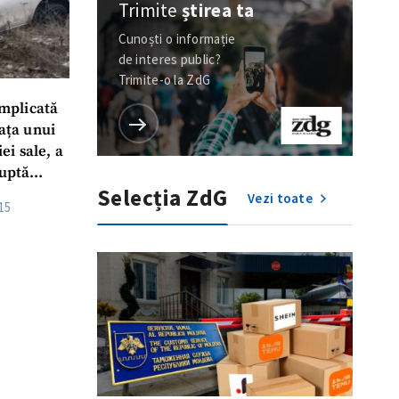
Trimite
știrea ta
Cunoști o informație
de interes public?
Trimite-o la ZdG
implicată
iața unui
iei sale, a
luptă
Selecția ZdG
e 10 ani”
Vezi toate
15