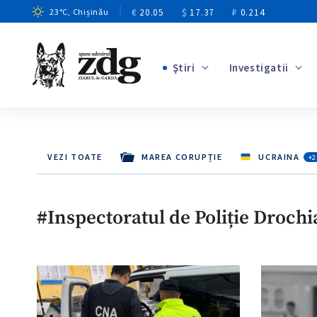
€
20.05
$
17.37
₽
0.214
23
°C
, Chișinău
Ştiri
Investigatii
+4
+1
+13
VEZI TOATE
MAREA CORUPȚIE
UCRAINA
+2
+10
+3
#Inspectoratul de Poliție Drochi