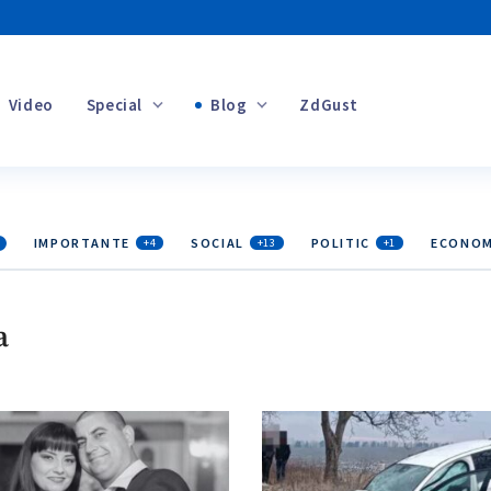
Video
Special
Blog
ZdGust
Banii tăi
IMPORTANTE
SOCIAL
POLITIC
ECONOM
+4
+13
+1
+1
a