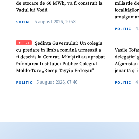
de stocare de 60 MWh, va fi construit la
miliarde de
Vadul lui Vodă
localitățil
amalgamar
5 august 2026, 10:58
SOCIAL
4
POLITIC
Ședința Guvernului: Un colegiu
LIVE
cu predare în limba română urmează a
Vasile Tofa
fi deschis la Comrat. Miniștrii au aprobat
delegației 
înființarea Instituției Publice Colegiul
Afganistan 
Moldo-Turc „Recep Tayyip Erdogan”
jenantă și 
5 august 2026, 07:46
4
POLITIC
POLITIC