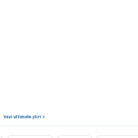
CONTACT SURSĂ
Sursă anonimă
+ Adaugă titlu
Nume
+ Numele 
+ Încarcă imagine
Vezi ultimele știri
Email
+ Emailul 
+ Link media