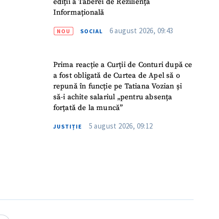
ediții a Taberei de Reziliență
Informațională
6 august 2026, 09:43
NOU
SOCIAL
Prima reacție a Curții de Conturi după ce
a fost obligată de Curtea de Apel să o
repună în funcție pe Tatiana Vozian și
să-i achite salariul „pentru absența
forțată de la muncă”
5 august 2026, 09:12
JUSTIȚIE
meu
meu