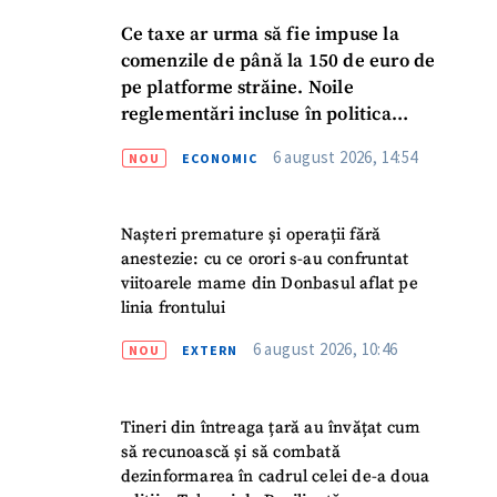
Ce taxe ar urma să fie impuse la
comenzile de până la 150 de euro de
pe platforme străine. Noile
reglementări incluse în politica
fiscală publicată pentru consultări
6 august 2026, 14:54
NOU
ECONOMIC
Nașteri premature și operații fără
anestezie: cu ce orori s-au confruntat
viitoarele mame din Donbasul aflat pe
linia frontului
6 august 2026, 10:46
NOU
EXTERN
Tineri din întreaga țară au învățat cum
să recunoască și să combată
dezinformarea în cadrul celei de-a doua