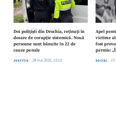
Doi polițiști din Drochia, reținuți în
Apel pentr
dosare de corupție sistemică. Nouă
victime al
persoane sunt bănuite în 22 de
fost provo
cauze penale
permis: „Î
care se af
28 mai 2025, 10:10
15
JUSTIȚIE
SOCIAL
pentru vi