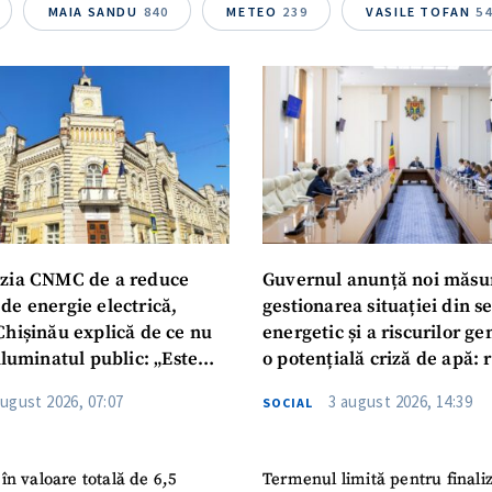
Telefon
+ Telefon pe
MAIA SANDU
840
METEO
239
VASILE TOFAN
5
Am citit și sunt de ac
+ Mesajul știrei
confidențialitate
.
TRIMITE ȘT
zia CNMC de a reduce
Guvernul anunță noi măsu
de energie electrică,
gestionarea situației din s
Chișinău explică de ce nu
energetic și a riscurilor g
iluminatul public: „Este
o potențială criză de apă: r
iguranței cetățenilor”
privind utilizarea apei pot
august 2026, 07:07
3 august 2026, 14:39
SOCIAL
în valoare totală de 6,5
Termenul limită pentru finali