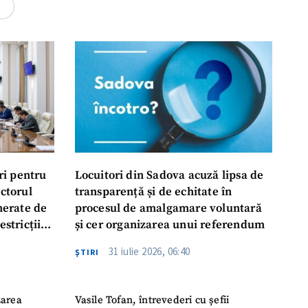
rsonal
4
ord cu
politica de
IREA
ri pentru
Locuitori din Sadova acuză lipsa de
ectorul
transparență și de echitate în
enerate de
procesul de amalgamare voluntară
estricții
și cer organizarea unui referendum
abile
31 iulie 2026, 06:40
ŞTIRI
zarea
Vasile Tofan, întrevederi cu șefii