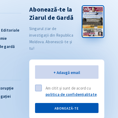
Abonează-te la
Ziarul de Gardă
Singurul ziar de
Editoriale
investigații din Republica
omie
Moldova. Abonează-te și
 de gardă
tu!
Email
+ Adaugă email
corupție
Am citit și sunt de acord cu
politica de confidențialitate
.
igației
ABONEAZĂ-TE