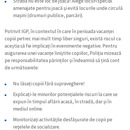
Strada nu este loc de joacă! Alege locuri special
amenajate pentru joacă și evită locurile unde circulă
mașini (drumuri publice, parcări).
Potrivit IGP, în contextul în care în perioada vacanței
copiii petrec mai mult timp liber singuri, există riscul ca
aceștia să fie implicați în evenimente negative. Pentru
asigurarea unei vacanțe liniștite copiilor, Poliția mizează
pe responsabilitatea părinților și îndeamnă să țină cont
de următoarele:
Nu lăsați copiii fără supraveghere!
Explicați-le minorilor potențialele riscuri la care se
expun în timpul aflării acasă, în stradă, dar și în
mediul online.
Monitorizați activităţile desfășurate de copii pe
reţelele de socializare.