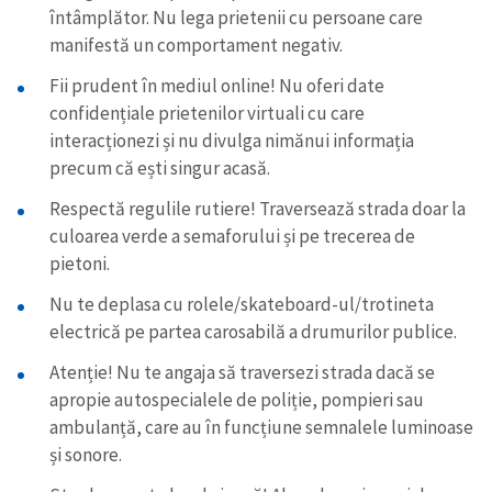
întâmplător. Nu lega prietenii cu persoane care
manifestă un comportament negativ.
Fii prudent în mediul online! Nu oferi date
confidențiale prietenilor virtuali cu care
interacționezi și nu divulga nimănui informația
precum că ești singur acasă.
Respectă regulile rutiere! Traversează strada doar la
culoarea verde a semaforului și pe trecerea de
pietoni.
Nu te deplasa cu rolele/skateboard-ul/trotineta
electrică pe partea carosabilă a drumurilor publice.
Atenție! Nu te angaja să traversezi strada dacă se
apropie autospecialele de poliție, pompieri sau
ambulanță, care au în funcțiune semnalele luminoase
și sonore.