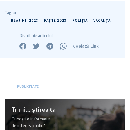
Trimite o informație
Despre ZdG
in English
на русском
Tag-uri:
BLAJINII 2023
PAȘTE 2023
POLIȚIA
VACANȚĂ
Distribuie articolul:
Copiază Link
Trimite
știrea ta
Cunoști o informație
de interes public?