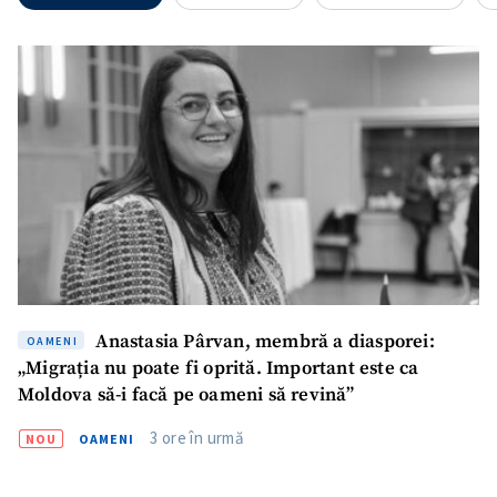
Email
+ Emailul meu
Telefon
+ Telefon personal
Am citit și sunt de
acord cu
politica de
confidențialitate
.
TRIMITE ȘTIREA
Anastasia Pârvan, membră a diasporei:
OAMENI
„Migrația nu poate fi oprită. Important este ca
Moldova să-i facă pe oameni să revină”
3 ore în urmă
NOU
OAMENI