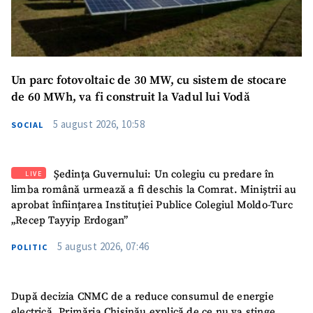
Un parc fotovoltaic de 30 MW, cu sistem de stocare
de 60 MWh, va fi construit la Vadul lui Vodă
5 august 2026, 10:58
SOCIAL
Ședința Guvernului: Un colegiu cu predare în
LIVE
limba română urmează a fi deschis la Comrat. Miniștrii au
aprobat înființarea Instituției Publice Colegiul Moldo-Turc
„Recep Tayyip Erdogan”
5 august 2026, 07:46
POLITIC
După decizia CNMC de a reduce consumul de energie
electrică, Primăria Chișinău explică de ce nu va stinge