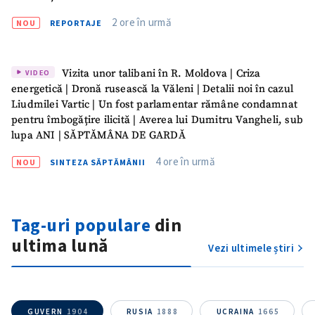
ȘTIREA MEA
2 ore în urmă
NOU
REPORTAJE
Titlu știre
+ Adaugă titlu
Vizita unor talibani în R. Moldova | Criza
VIDEO
Fotografie
+ Încarcă imagine
energetică | Dronă rusească la Văleni | Detalii noi în cazul
Liudmilei Vartic | Un fost parlamentar rămâne condamnat
pentru îmbogățire ilicită | Averea lui Dumitru Vangheli, sub
Link media
+ Link media
lupa ANI | SĂPTĂMÂNA DE GARDĂ
4 ore în urmă
NOU
SINTEZA SĂPTĂMÂNII
Mesajul știrei
+ Mesajul știrei
Tag-uri populare
din
ultima lună
CONTACT SURSĂ
Vezi ultimele știri
Sursă anonimă
Nume
+ Numele meu
GUVERN
1904
RUSIA
1888
UCRAINA
1665