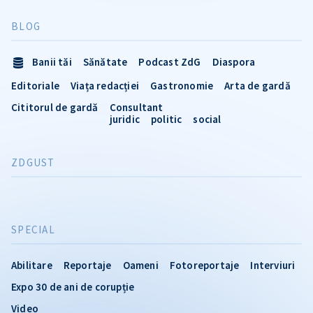
BLOG
Banii tăi
Sănătate
Podcast ZdG
Diaspora
Editoriale
Viața redacției
Gastronomie
Arta de gardă
Cititorul de gardă
Consultant
juridic
politic
social
ZDGUST
SPECIAL
Abilitare
Reportaje
Oameni
Fotoreportaje
Interviuri
Expo 30 de ani de corupție
Video