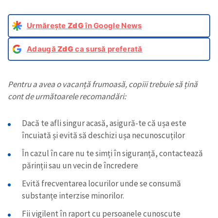
Urmărește
ZdG
în Google News
Adaugă
ZdG
ca sursă preferată
Pentru a avea o vacanță frumoasă, copiii trebuie să țină
cont de următoarele recomandări:
Dacă te afli singur acasă, asigură-te că ușa este
încuiată și evită să deschizi ușa necunoscuților
În cazul în care nu te simți în siguranță, contactează
părinții sau un vecin de încredere
Evită frecventarea locurilor unde se consumă
substanțe interzise minorilor.
Fii vigilent în raport cu persoanele cunoscute