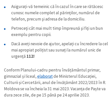
Asigurați-vă temeinic că în cazul în care se rătăcesc
cunosc numele complet al părinţilor, numărul de
telefon, precum şi adresa de la domiciliu.
Petreceţi cât mai mult timp împreună şi fiţi un bun
exemplu pentru copii.
Dacă aveți nevoie de ajutor, apelați cu încredere la cel
mai apropiat polițist sau sunați la numărul unic de
urgenţă
112!
Conform Planului-cadru pentru învățământul primar,
gimnazial și liceal,
elaborat
de Ministerul Educației,
Culturii și Cercetării, anul de învățământ 2022/2023 în R.
Moldova se va încheia la 31 mai 2023. Vacanța de Paște va
dura zece zile, de pe 15 până pe 24 aprilie 2023.