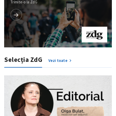
Trimite-o la ZdG
Selecția ZdG
Vezi toate