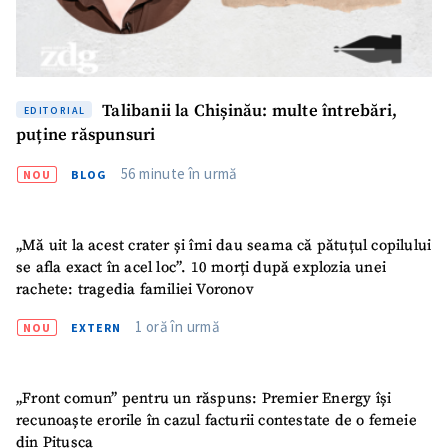
Talibanii la Chișinău: multe întrebări,
EDITORIAL
puține răspunsuri
56 minute în urmă
NOU
BLOG
„Mă uit la acest crater și îmi dau seama că pătuțul copilului
se afla exact în acel loc”. 10 morți după explozia unei
rachete: tragedia familiei Voronov
1 oră în urmă
NOU
EXTERN
„Front comun” pentru un răspuns: Premier Energy își
recunoaște erorile în cazul facturii contestate de o femeie
din Pitușca