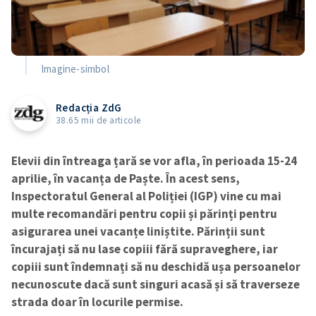
Imagine-simbol
Redacția ZdG
38.65 mii de articole
Elevii din întreaga țară se vor afla, în perioada 15-24
aprilie, în vacanța de Paște. În acest sens,
Inspectoratul General al Poliției (IGP) vine cu mai
multe recomandări pentru copii și părinți pentru
asigurarea unei vacanțe liniștite. Părinții sunt
încurajați să nu lase copiii fără supraveghere, iar
copiii sunt îndemnați să nu deschidă ușa persoanelor
necunoscute dacă sunt singuri acasă și să traverseze
strada doar în locurile permise.