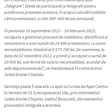
„Telegram”, listele de participanți și fotografii pentru
Mesajul știrei
+ Mesajul știrei
justificarea prezenței acestora, în scopul calculării plăților
către protestatari, a câte 300–400 lei per persoană.
CONTACT SURSĂ
În perioada 18 septembrie 2022 – 18 februarie 2023,
Sursă anonimă
inculpata a gestionat procesul de mobilizare, identificare și
remunerare a unui număr de 24 408 protestatari, cu sume
Nume
+ Numele meu
necontabilizate, totalizând 9 575 700 lei.
De asemenea, la
data de 02 noiembrie 2022, a primit și acceptat o sumă de
Email
+ Emailul meu
20 000 lei, sub formă de salariu necontabilizat, acordat de
șefa departamentului
”, se menționează în comunicatul
Telefon
+ Telefon personal
Judecătoriei Chișinău.
Am citit și sunt de
Sentinţa poate fi atacată cu apel la Curtea de Apel Centru
acord cu
politica de
în termen de 15 (cincisprezece) zile, prin intermediul
confidențialitate
.
Judecătoriei Chişinău (sediul Buiucani), din momentul
pronunțării integrale a acesteia.
TRIMITE ȘTIREA