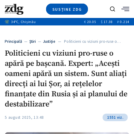
SUSȚINE ZDG
+9
Caută
+4
34
°C
, Chișinău
€
20.05
$
17.38
₽
0.214
Ştiri
+11
+2
Investigatii
Banii tăi
+5
Principală
—
Ştiri
—
Justiție
— Politicieni cu viziuni pro-ruse o…
Video
Politicieni cu viziuni pro-ruse o
Special
apără pe bașcană. Expert: „Acești
Blog
ZdGust
oameni apără un sistem. Sunt aliați
direcți ai lui Șor, ai rețelelor
finanțate din Rusia și ai planului de
destabilizare”
5 august 2025, 13:48
1551 viz.