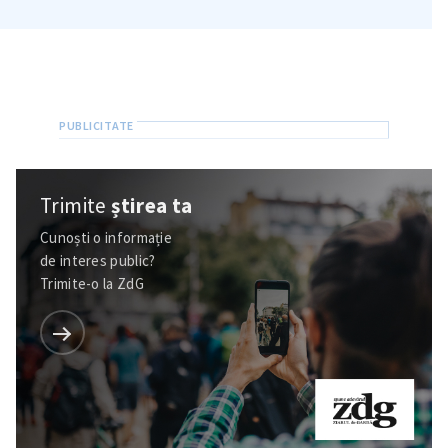
Trimite
știrea ta
Cunoști o informație
de interes public?
Trimite-o la ZdG