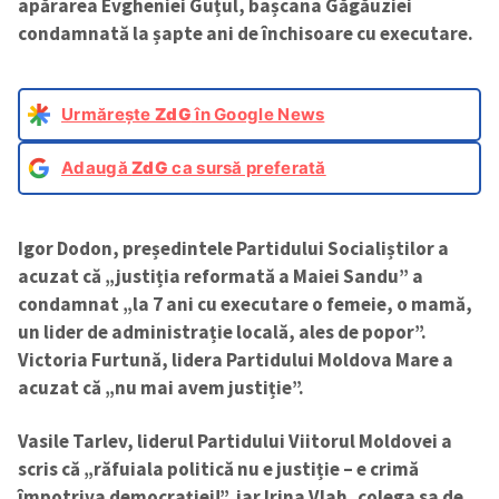
apărarea Evgheniei Guțul, bașcana Găgăuziei
condamnată la șapte ani de închisoare cu executare.
Urmărește
ZdG
în Google News
Adaugă
ZdG
ca sursă preferată
Igor Dodon, președintele Partidului Socialiștilor a
acuzat că „justiția reformată a Maiei Sandu” a
condamnat „la 7 ani cu executare o femeie, o mamă,
un lider de administrație locală, ales de popor”.
Victoria Furtună, lidera Partidului Moldova Mare
a
acuzat că „nu mai avem justiție”.
Vasile Tarlev, liderul Partidului Viitorul Moldovei a
scris că „răfuiala politică nu e justiție – e crimă
împotriva democrației!”, iar Irina Vlah, colega sa de