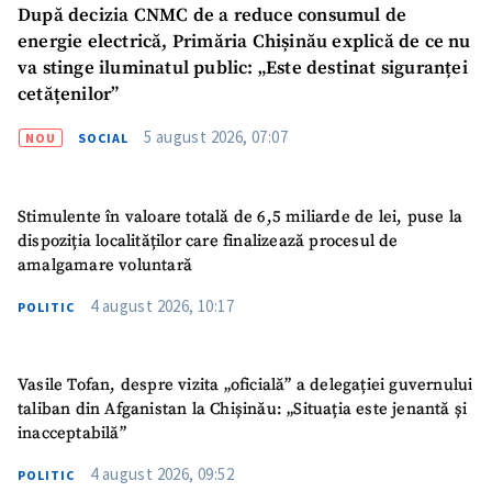
După decizia CNMC de a reduce consumul de
energie electrică, Primăria Chișinău explică de ce nu
va stinge iluminatul public: „Este destinat siguranței
cetățenilor”
5 august 2026, 07:07
NOU
SOCIAL
Stimulente în valoare totală de 6,5 miliarde de lei, puse la
dispoziția localităților care finalizează procesul de
amalgamare voluntară
4 august 2026, 10:17
POLITIC
Vasile Tofan, despre vizita „oficială” a delegației guvernului
taliban din Afganistan la Chișinău: „Situația este jenantă și
inacceptabilă”
4 august 2026, 09:52
POLITIC