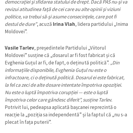
democraţiei şi sfidarea statului de drept. Dacă PAS nu-şi va
revizui atitudinea faţă de cei care au alte opinii şi viziuni
politice, va trebui să-şi asume consecinţele, care pot fi
destul de dure”
, acuză
Irina Vlah
, lidera partidului „Inima
Moldovei”.
Vasile Tarlev
, președintele Partidului „Viitorul
Moldovei” susține că „dosarul ar fi fost fabricat și că
Evghenia Guțul ar fi, de fapt, o deținută politică”.
„Din
informațiile disponibile, Evghenia Guțul nu este o
infractoare, ci o deținută politică. Dosarul ei este fabricat,
la fel ca zeci de alte dosare intentate împotriva opoziției.
Nu este o luptă împotriva corupției — este o luptă
împotriva celor care gândesc diferit”, susține Tarlev.
Potrivit lui, pedeapsa aplicată bașcanei reprezintă o
reacție la „poziția sa independentă” și la faptul că „nu s-a
plecat în fața puterii”.