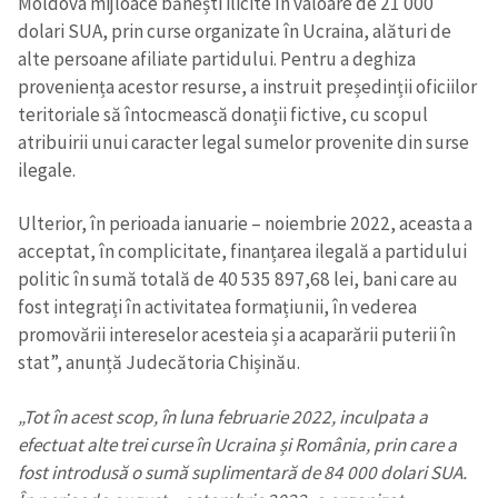
Moldova mijloace bănești ilicite în valoare de 21 000
dolari SUA, prin curse organizate în Ucraina, alături de
alte persoane afiliate partidului. Pentru a deghiza
proveniența acestor resurse, a instruit președinții oficiilor
teritoriale să întocmească donații fictive, cu scopul
atribuirii unui caracter legal sumelor provenite din surse
ilegale.
Ulterior, în perioada ianuarie – noiembrie 2022, aceasta a
acceptat, în complicitate, finanțarea ilegală a partidului
politic în sumă totală de 40 535 897,68 lei, bani care au
fost integrați în activitatea formațiunii, în vederea
promovării intereselor acesteia și a acaparării puterii în
stat”, anunță Judecătoria Chișinău.
„Tot în acest scop, în luna februarie 2022, inculpata a
efectuat alte trei curse în Ucraina și România, prin care a
fost introdusă o sumă suplimentară de 84 000 dolari SUA.