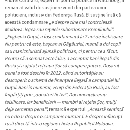
Andrei Curăraru, expert în politici publice la WatchDog, a
remarcat valul de susținere venit din partea unor
politicieni, inclusiv din Federația Rusă. El susține însă că
această condamnare „
e despre cine mai controlează
Moldova: legea sau rețelele subordonate Kremlinului”.
„
Evghenia Guțul, a fost condamnată la 7 ani de închisoare.
Nu pentru că este, bașcan al Găgăuziei, mamă a doi copii
sau manichiuristă ajunsă politician, ci pentru ce a făcut.
Pentru că a semnat acte false, a acceptat bani ilegali din
Rusia și a ajutat rețeaua Șor să cumpere putere. Dosarul
penal a fost deschis în 2022, când autoritățile au
descoperit o schemă de finanțare ilegală a campaniei lui
Guțul. Bani în numerar, veniți din Federația Rusă, au fost
împărțiți prin „donatori fictivi”. Documentele erau
falsificate, iar beneficiarii — membri ai rețelei Șor, mulți
deja cercetați penal”,
remarcă expertul.
„Această sentință
nu e doar despre o campanie murdară. E despre influență
rusă directă într-o regiune cheie a Republicii Moldova.