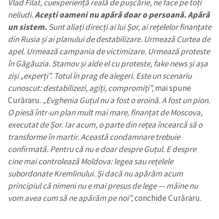
Vlad Filat, cu
experiență reală de pușcărie, ne face pe toți
neliudi.
Acești oameni nu apără doar o persoană. Apără
un sistem.
Sunt aliați direcți ai lui Șor, ai rețelelor finanțate
din Rusia și ai planului de destabilizare. Urmează Curtea de
apel. Urmează campania de victimizare. Urmează proteste
în Găgăuzia. Stamov și alde el cu proteste, fake news și așa
ziși „experți”. Totul în prag de alegeri. Este un scenariu
cunoscut: destabilizezi, agiți, compromiți”,
mai spune
Curăraru.
„Evghenia Guțul nu a fost o eroină. A fost un pion.
O piesă într-un plan mult mai mare, finanțat de Moscova,
executat de Șor. Iar acum, o parte din rețea încearcă să o
transforme în martir. Această condamnare trebuie
confirmată. Pentru că nu e doar despre Guțul. E despre
cine mai controlează Moldova: legea sau rețelele
subordonate Kremlinului. Și dacă nu apărăm acum
principiul că nimeni nu e mai presus de lege — mâine nu
vom avea cum să ne apărăm pe noi”,
conchide Curăraru.