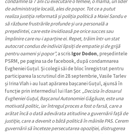
condamne la 7 ani cu executare o femeie, o mamă, un lider
de administrație locală, ales de popor. Tot ce a putut
realiza justiția reformată și poliția politică a Maiei Sandu e
să răzbune frustrările profunde și ura personală a
președintei, care este invidioasă pe orice succes sau
împlinire care nu-i aparține ei. Repet, trăim într-un stat
autocrat condus de indivizi lipsiți de empatie și de grijă
pentru oameni și popor”,
a scris
Igor Dodon
, președintele
PSRM, pe pagina sa de facebook, după condamnarea
Evgheniei Guțul.
Și colegii săi de bloc înregistrat pentru
participarea la scrutinul din 28 septembrie, Vasile Tarlev
și Irina Vlah i-au luat apărarea bașcanei Guțul, ajunsă în
funcție prin intermediul lui Ilan Șor.
„Decizia în dosarul
Evgheniei Guţul, Başcanul Autonomiei Găgăuze, este una
motivată politic, iar întregul proces a fost o farsă, care a
arătat încă o dată adevărata atitudine a guvernării faţă de
justiţie, care a devenit o bâtă politică în mâinile PAS. Cerem
guvernării să înceteze persecutarea opoziţiei, distrugerea