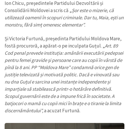
Ion Chicu, președintele Partidului
Dezvoltării și
Consolidării Moldovei a scris că „
Șor este o mizerie, că
utilizează oamenii în scopuri criminale. Dar tu, Maia, ești un
monstru, fără simț omenesc elementar”.
Și Victoria Furtună, președinta Partidului Moldova Mare,
fostă procuroră, a apărat-o pe inculpata Guțul. „
Art. 89
Cod penal prevede instituția: amânării executării pedepsei
pentru femei gravide şi persoane care au copii în vârstă de
pînă la 8 ani. PP “Moldova Mare” condamnă orice gen de
justiție televizată și motivată politic. Dacă e vinovată sau
nu dna Guțul e sarcina unei instanțe independente și
imparțiale să stabilească printr-o hotărâre definitivă.
Scopul guvernării este de a impune frică în societate. A
batjocori o mamă cu copii mici în brațe e o tiranie la limita
discernământului”,
a acuzat Furtună.