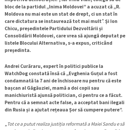
bloc de la partidul „Inima Moldovei”
a acuzat că „R.
Moldova nu mai este un stat de drept, ci un stat în
care dictatura se instaurează tot mai mult
”.
Și Ion
Chicu, președintele Partidului Dezvoltării și
Consolidării Moldovei, care vrea să ajungă deputat pe
listele Blocului Alternativa, s-a expus, criticând
președinta.
Andrei Curăraru, expert în politici publice la
WatchDog constată însă că „Evghenia Guțul a fost
condamnată la 7 ani de închisoare nu pentru că este
bașcan al Găgăuziei, mamă a doi copii sau
manichiuristă ajunsă politician, ci pentru ce a făcut.
Pentru că a semnat acte false, a acceptat bani ilegali
din Rusia și a ajutat rețeaua Șor să cumpere putere”.
„
Tot ce a putut realiza justiția reformată a Maiei Sandu e să