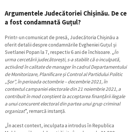
Argumentele Judecătoriei Chișinău. De ce
a fost condamnată Guțul?
Printr-un comunicat de presă, Judecătoria Chișinău a
oferit detalii despre condamnările Evgheniei Guțul și
Svetlanei Popan la 7, respectiv 6 ani de închisoare.
„
În
urma cercetării judecătorești, s-a stabilit că o inculpată,
activând în calitate de manager în cadrul Departamentului
de Monitorizare, Planificare și Control al Partidului Politic
„Șor”, în perioada octombrie – decembrie 2021, în
contextul campaniei electorale din 21 noiembrie 2021, a
contribuit în mod conștient la acceptarea finanțării ilegale
a unui concurent electoral din partea unui grup criminal
organizat
”, remarcă instanță.
„În acest context, inculpata a introdus în Republica