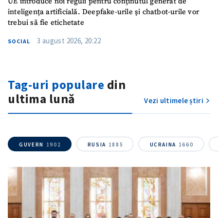
UE introduce noi reguli pentru conținutul generat de
inteligența artificială. Deepfake-urile și chatbot-urile vor
trebui să fie etichetate
3 august 2026, 20:22
SOCIAL
Tag-uri populare
din
ultima lună
Vezi ultimele știri
GUVERN
1902
RUSIA
1885
UCRAINA
1660