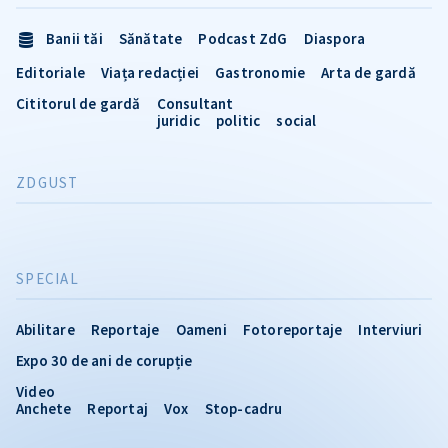
Banii tăi
Sănătate
Podcast ZdG
Diaspora
Editoriale
Viața redacției
Gastronomie
Arta de gardă
Cititorul de gardă
Consultant
juridic
politic
social
ZDGUST
SPECIAL
Abilitare
Reportaje
Oameni
Fotoreportaje
Interviuri
Expo 30 de ani de corupție
Video
Anchete
Reportaj
Vox
Stop-cadru