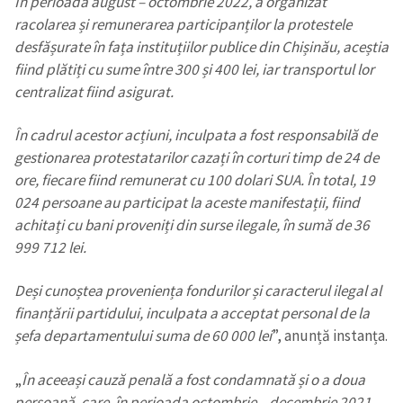
În perioada august – octombrie 2022, a organizat
racolarea și remunerarea participanților la protestele
desfășurate în fața instituțiilor publice din Chișinău, aceștia
fiind plătiți cu sume între 300 și 400 lei, iar transportul lor
centralizat fiind asigurat.
În cadrul acestor acțiuni, inculpata a fost responsabilă de
gestionarea protestatarilor cazați în corturi timp de 24 de
ore, fiecare fiind remunerat cu 100 dolari SUA. În total, 19
024 persoane au participat la aceste manifestații, fiind
achitați cu bani proveniți din surse ilegale, în sumă de 36
999 712 lei.
Deși cunoștea proveniența fondurilor și caracterul ilegal al
finanțării partidului, inculpata a acceptat personal de la
șefa departamentului suma de 60 000 lei
”, anunță instanța.
„
În aceeași cauză penală a fost condamnată și o a doua
persoană, care, în perioada octombrie – decembrie 2021,