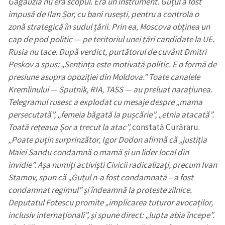
Găgăuzia nu era scopul. Era un instrument. Guțul a fost
impusă de Ilan Șor, cu bani rusești, pentru a controla o
zonă strategică în sudul țării. Prin ea, Moscova obținea un
cap de pod politic — pe teritoriul unei țări candidate la UE.
Rusia nu tace. După verdict, purtătorul de cuvânt Dmitri
Peskov a spus: „Sentința este motivată politic. E o formă de
Trimite o informație
Despre ZdG
presiune asupra opoziției din Moldova.” Toate canalele
in English
на русском
Kremlinului — Sputnik, RIA, TASS — au preluat narațiunea.
Telegramul rusesc a explodat cu mesaje despre „mama
persecutată”, „femeia băgată la pușcărie”, „etnia atacată”.
Toată rețeaua Șor a trecut la atac”,
constată Curăraru.
„Poate puțin surprinzător, Igor Dodon afirmă că „justiția
Maiei Sandu condamnă o mamă și un lider local din
invidie”. Așa numiți activiști Civicii radicalizați, precum Ivan
Stamov, spun că „Guțul n-a fost condamnată – a fost
condamnat regimul” și îndeamnă la proteste zilnice.
Deputatul Fotescu promite „implicarea tuturor avocaților,
inclusiv internaționali”, și spune direct: „lupta abia începe”.