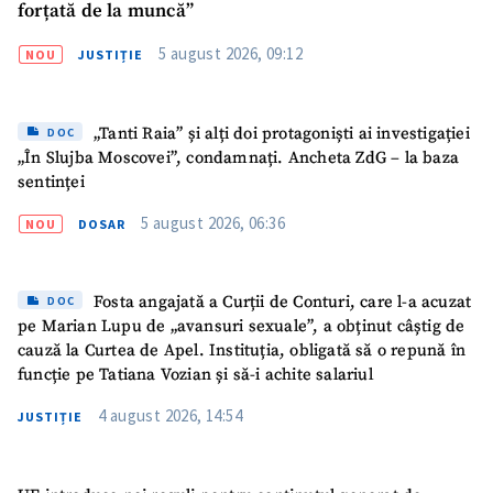
forțată de la muncă”
5 august 2026, 09:12
NOU
JUSTIȚIE
„Tanti Raia” și alți doi protagoniști ai investigației
DOC
„În Slujba Moscovei”, condamnați. Ancheta ZdG – la baza
sentinței
5 august 2026, 06:36
NOU
DOSAR
Fosta angajată a Curții de Conturi, care l-a acuzat
DOC
pe Marian Lupu de „avansuri sexuale”, a obținut câștig de
cauză la Curtea de Apel. Instituția, obligată să o repună în
funcție pe Tatiana Vozian și să-i achite salariul
4 august 2026, 14:54
JUSTIȚIE