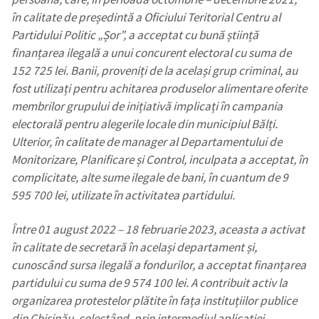
în calitate de președintă a Oficiului Teritorial Centru al
Partidului Politic „Șor”, a acceptat cu bună știință
finanțarea ilegală a unui concurent electoral cu suma de
152 725 lei. Banii, proveniți de la același grup criminal, au
fost utilizați pentru achitarea produselor alimentare oferite
membrilor grupului de inițiativă implicați în campania
electorală pentru alegerile locale din municipiul Bălți.
Ulterior, în calitate de manager al Departamentului de
Monitorizare, Planificare și Control, inculpata a acceptat, în
ȘTIREA MEA
complicitate, alte sume ilegale de bani, în cuantum de 9
Titlu știre
+ Adaugă titlu
595 700 lei, utilizate în activitatea partidului.
Între 01 august 2022 – 18 februarie 2023, aceasta a activat
Fotografie
+ Încarcă imagine
în calitate de secretară în același departament și,
cunoscând sursa ilegală a fondurilor, a acceptat finanțarea
Link media
+ Link media
partidului cu suma de 9 574 100 lei. A contribuit activ la
organizarea protestelor plătite în fața instituțiilor publice
din Chișinău, colectând, prin intermediul aplicației