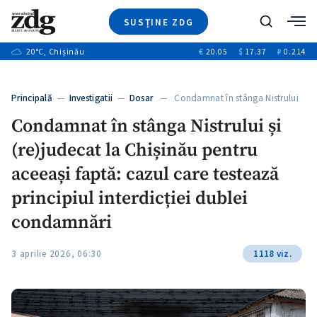
SUSȚINE ZDG
Caută
+2
20
°C
, Chișinău
€
20.05
$
17.37
₽
0.214
Ştiri
+6
+3
Investigatii
Banii tăi
+2
Principală
—
Investigatii
—
Dosar
— Condamnat în stânga Nistrului
Video
+1
și…
+1
Condamnat în stânga Nistrului și
Special
(re)judecat la Chișinău pentru
Blog
+2
ZdGust
aceeași faptă: cazul care testează
+1
principiul interdicției dublei
condamnări
3 aprilie 2026, 06:30
1118 viz.