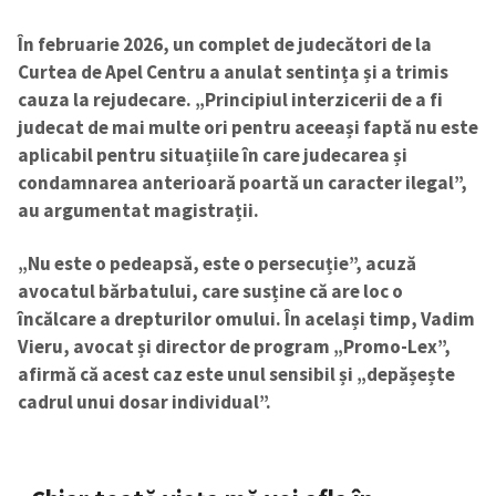
În februarie 2026, un complet de judecători de la
Curtea de Apel Centru a anulat sentința și a trimis
cauza la rejudecare. „Principiul interzicerii de a fi
judecat de mai multe ori pentru aceeași faptă nu este
aplicabil pentru situațiile în care judecarea și
condamnarea anterioară poartă un caracter ilegal”,
au argumentat magistrații.
„Nu este o pedeapsă, este o persecuție”, acuză
avocatul bărbatului, care susține că are loc o
încălcare a drepturilor omului. În același timp, Vadim
Vieru, avocat și director de program „Promo-Lex”,
afirmă că acest caz este unul sensibil și „depășește
cadrul unui dosar individual”.