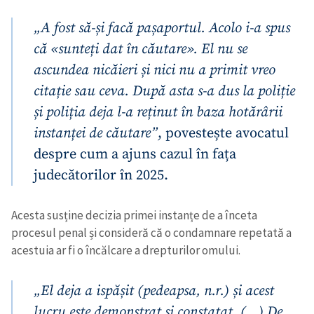
„A fost să-și facă pașaportul. Acolo i-a spus
că «sunteți dat în căutare». El nu se
ascundea nicăieri și nici nu a primit vreo
citație sau ceva. După asta s-a dus la poliție
și poliția deja l-a reținut în baza hotărârii
instanței de căutare”
, povestește avocatul
despre cum a ajuns cazul în fața
judecătorilor în 2025.
Acesta susține decizia primei instanțe de a înceta
procesul penal și consideră că o condamnare repetată a
acestuia ar fi o încălcare a drepturilor omului.
„El deja a ispășit (pedeapsa, n.r.) și acest
lucru este demonstrat și constatat. (…) De