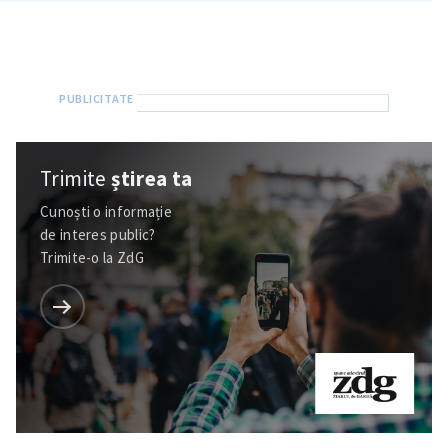
Trimite
știrea ta
Cunoști o informație
de interes public?
Trimite-o la ZdG