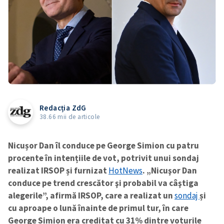
Redacția ZdG
38.66 mii de articole
Nicușor Dan îl conduce pe George Simion cu patru
procente în intențiile de vot, potrivit unui sondaj
realizat IRSOP și furnizat
HotNews
. „Nicuşor Dan
conduce pe trend crescător şi probabil va câştiga
alegerile”, afirmă IRSOP, care a realizat un
sondaj
și
cu aproape o lună înainte de primul tur, în care
George Simion era creditat cu 31% dintre voturile