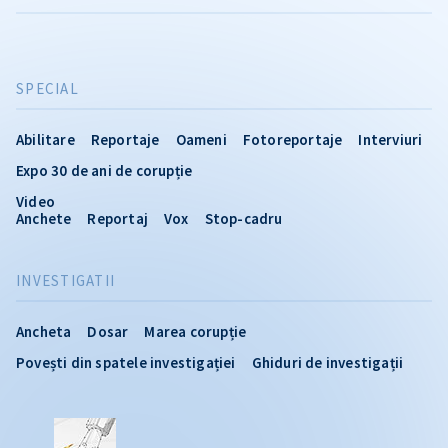
SPECIAL
Abilitare
Reportaje
Oameni
Fotoreportaje
Interviuri
Expo 30 de ani de corupție
Video
Anchete
Reportaj
Vox
Stop-cadru
INVESTIGATII
Ancheta
Dosar
Marea corupție
Povești din spatele investigației
Ghiduri de investigații