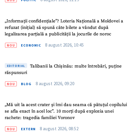
„Informații confidențiale”? Loteria Națională a Moldovei a
refuzat (inițial) să spună câte bilete a vândut după
legalizarea parțială a publicității la jocurile de noroc
ȘTIREA MEA
8 august 2026, 10:45
NOU
ECONOMIC
Titlu știre
+ Adaugă titlu
Talibanii la Chișinău: multe întrebări, puține
EDITORIAL
Fotografie
+ Încarcă imagine
răspunsuri
8 august 2026, 09:20
Link media
+ Link media
NOU
BLOG
„Mă uit la acest crater și îmi dau seama că pătuțul copilului
se afla exact în acel loc”. 10 morți după explozia unei
Mesajul știrei
+ Mesajul știrei
rachete: tragedia familiei Voronov
8 august 2026, 08:52
NOU
EXTERN
CONTACT SURSĂ