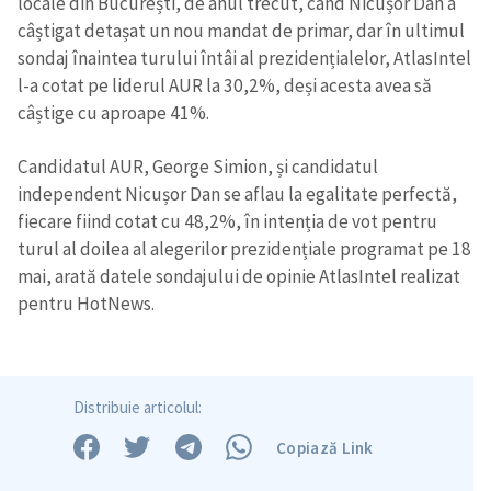
locale din București, de anul trecut, când Nicușor Dan a
câștigat detașat un nou mandat de primar, dar în ultimul
sondaj înaintea turului întâi al prezidențialelor, AtlasIntel
l-a cotat pe liderul AUR la 30,2%, deși acesta avea să
Trimite o informație
Despre ZdG
câștige cu aproape 41%.
in English
на русском
Candidatul AUR, George Simion, și candidatul
independent Nicușor Dan se aflau la egalitate perfectă,
fiecare fiind cotat cu 48,2%, în intenția de vot pentru
turul al doilea al alegerilor prezidențiale programat pe 18
mai, arată datele sondajului de opinie AtlasIntel realizat
pentru HotNews.
Distribuie articolul:
Copiază Link