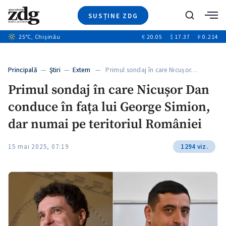
SUSȚINE ZDG
Caută
+1
25
°C
, Chișinău
€
20.05
$
17.37
₽
0.214
Ştiri
+6
+3
Investigatii
Banii tăi
+2
Principală
—
Ştiri
—
Extern
— Primul sondaj în care Nicușor…
Video
Primul sondaj în care Nicușor Dan
Special
conduce în fața lui George Simion,
Blog
+1
ZdGust
dar numai pe teritoriul României
15 mai 2025, 07:19
1294 viz.