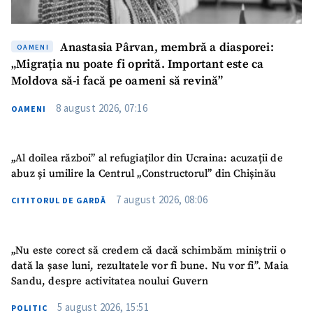
Anastasia Pârvan, membră a diasporei:
OAMENI
„Migrația nu poate fi oprită. Important este ca
Moldova să-i facă pe oameni să revină”
8 august 2026, 07:16
OAMENI
„Al doilea război” al refugiaților din Ucraina: acuzații de
abuz și umilire la Centrul „Constructorul” din Chișinău
7 august 2026, 08:06
CITITORUL DE GARDĂ
„Nu este corect să credem că dacă schimbăm miniștrii o
SUSȚINE
dată la șase luni, rezultatele vor fi bune. Nu vor fi”. Maia
Sandu, despre activitatea noului Guvern
5 august 2026, 15:51
POLITIC