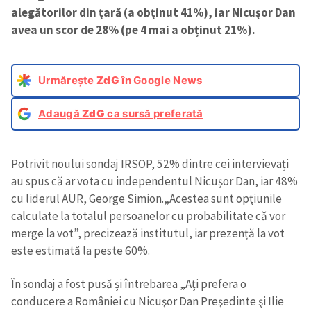
alegătorilor din țară (a obținut 41%), iar Nicușor Dan
avea un scor de 28% (pe 4 mai a obținut 21%).
Urmărește
ZdG
în Google News
Adaugă
ZdG
ca sursă preferată
Potrivit noului sondaj IRSOP, 52% dintre cei intervievați
au spus că ar vota cu independentul Nicușor Dan, iar 48%
cu liderul AUR, George Simion.
„Acestea sunt opţiunile
calculate la totalul persoanelor cu probabilitate că vor
merge la vot”, precizează institutul, iar prezență la vot
este estimată la peste 60%.
În sondaj a fost pusă și întrebarea „Aţi prefera o
conducere a României cu Nicuşor Dan Preşedinte şi Ilie