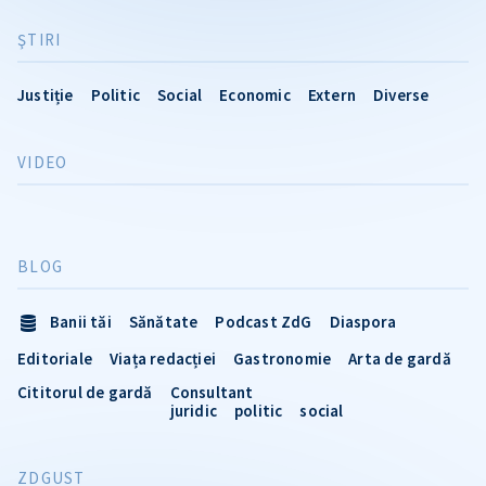
ŞTIRI
Justiție
Politic
Social
Economic
Extern
Diverse
VIDEO
BLOG
Banii tăi
Sănătate
Podcast ZdG
Diaspora
Editoriale
Viața redacției
Gastronomie
Arta de gardă
Cititorul de gardă
Consultant
juridic
politic
social
ZDGUST