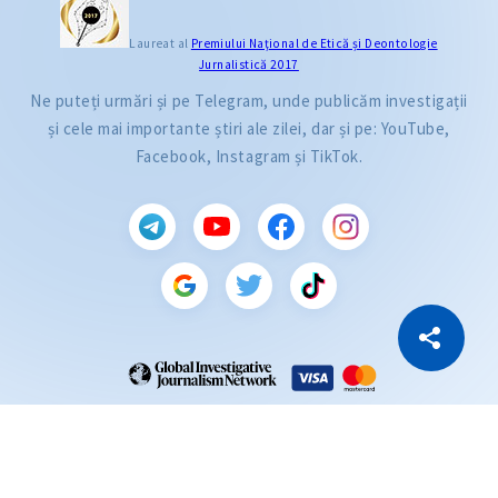
Laureat al
Premiului Naţional de Etică și Deontologie
Jurnalistică 2017
Ne puteți urmări și pe Telegram, unde publicăm investigații
și cele mai importante știri ale zilei, dar și pe: YouTube,
Facebook, Instagram și TikTok.
CITEȘTE
Citește articolul
Copiază Link
ZdG este membru al rețelei globale a jurnaliștilor de investigație (GIJN).
2004—2026 © Ziarul de Gardă.
Toate drepturile rezervate.