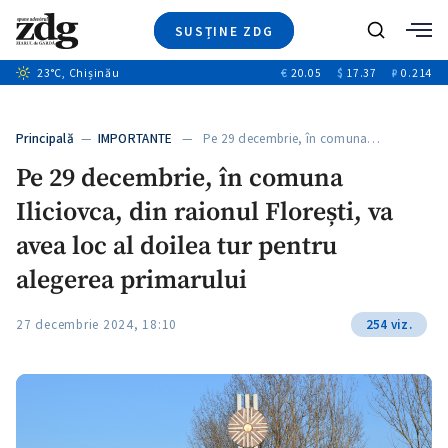
SUSȚINE ZDG
+4
Caută
+1
23
°C
, Chișinău
€
20.05
$
17.37
₽
0.214
Ştiri
+13
+11
Investigatii
Banii tăi
+3
Principală
—
IMPORTANTE
— Pe 29 decembrie, în comuna…
Video
Pe 29 decembrie, în comuna
Special
Iliciovca, din raionul Florești, va
Blog
+1
ZdGust
avea loc al doilea tur pentru
alegerea primarului
27 decembrie 2024, 18:10
254 viz.