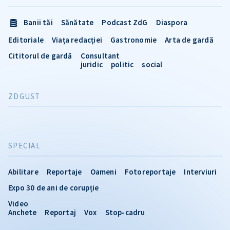
Banii tăi
Sănătate
Podcast ZdG
Diaspora
Editoriale
Viața redacției
Gastronomie
Arta de gardă
Cititorul de gardă
Consultant
juridic
politic
social
ZDGUST
SPECIAL
Abilitare
Reportaje
Oameni
Fotoreportaje
Interviuri
Expo 30 de ani de corupție
Video
Anchete
Reportaj
Vox
Stop-cadru