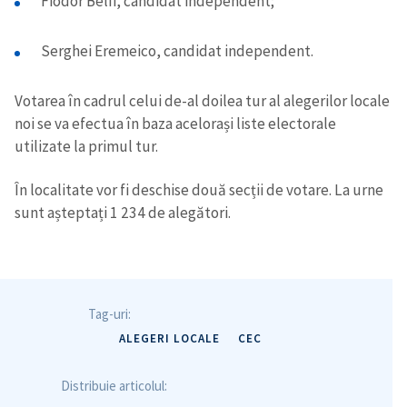
Fiodor Belîi, candidat independent;
Serghei Eremeico, candidat independent.
Votarea în cadrul celui de-al doilea tur al alegerilor locale
noi se va efectua în baza acelorași liste electorale
utilizate la primul tur.
În localitate vor fi deschise două secții de votare. La urne
sunt așteptați 1 234 de alegători.
Tag-uri:
ALEGERI LOCALE
CEC
Distribuie articolul: