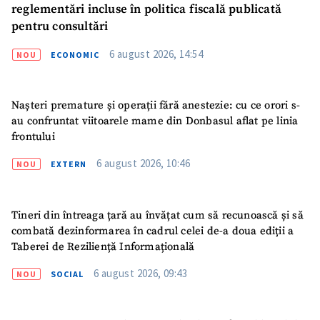
reglementări incluse în politica fiscală publicată
pentru consultări
6 august 2026, 14:54
NOU
ECONOMIC
Nașteri premature și operații fără anestezie: cu ce orori s-
au confruntat viitoarele mame din Donbasul aflat pe linia
frontului
6 august 2026, 10:46
NOU
EXTERN
Tineri din întreaga țară au învățat cum să recunoască și să
combată dezinformarea în cadrul celei de-a doua ediții a
Taberei de Reziliență Informațională
6 august 2026, 09:43
NOU
SOCIAL