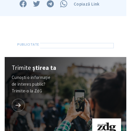
Copiază Link
Trimite
știrea ta
Cunoști o informație
de interes public?
Trimite-o la ZdG