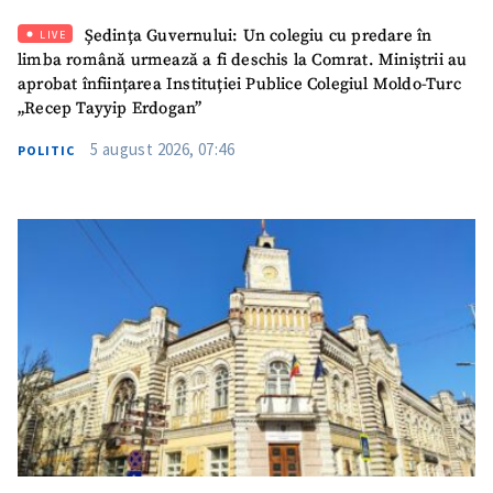
Email
+ Emailul meu
Ședința Guvernului: Un colegiu cu predare în
LIVE
limba română urmează a fi deschis la Comrat. Miniștrii au
Telefon
+ Telefon personal
aprobat înființarea Instituției Publice Colegiul Moldo-Turc
„Recep Tayyip Erdogan”
Am citit și sunt de
5 august 2026, 07:46
acord cu
politica de
POLITIC
confidențialitate
.
TRIMITE ȘTIREA