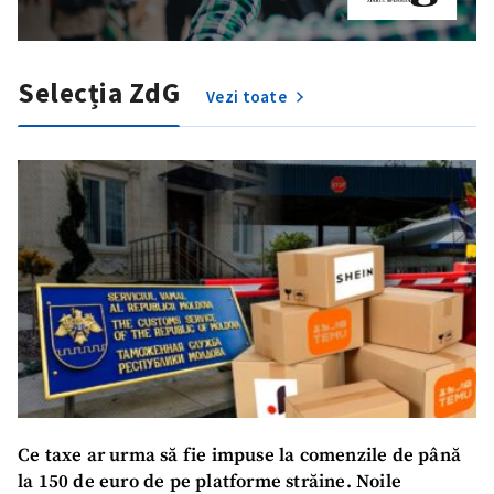
Selecția ZdG
Vezi toate
Trimite o informație
Despre ZdG
in English
на русском
Ce taxe ar urma să fie impuse la comenzile de până
la 150 de euro de pe platforme străine. Noile