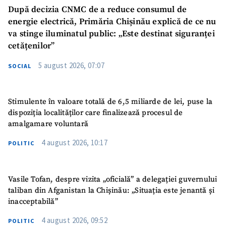
După decizia CNMC de a reduce consumul de
energie electrică, Primăria Chișinău explică de ce nu
va stinge iluminatul public: „Este destinat siguranței
cetățenilor”
5 august 2026, 07:07
SUSȚINE
SOCIAL
Stimulente în valoare totală de 6,5 miliarde de lei, puse la
dispoziția localităților care finalizează procesul de
amalgamare voluntară
4 august 2026, 10:17
POLITIC
Vasile Tofan, despre vizita „oficială” a delegației guvernului
taliban din Afganistan la Chișinău: „Situația este jenantă și
inacceptabilă”
4 august 2026, 09:52
POLITIC