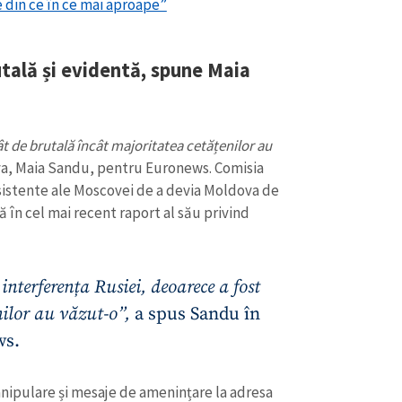
e din ce în ce mai aproape”
utală și evidentă, spune Maia
t de brutală încât majoritatea cetățenilor au
va, Maia Sandu, pentru Euronews. Comisia
istente ale Moscovei de a devia Moldova de
 în cel mai recent raport al său privind
interferența Rusiei, deoarece a fost
nilor au văzut-o”,
a spus Sandu în
ws.
nipulare și mesaje de amenințare la adresa