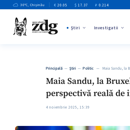
€
20.05
$
17.37
₽
0.214
30
°C
, Chișinău
Ştiri
Investigatii
+3
+1
+9
+4
Principală
—
Ştiri
—
Politic
— Maia Sandu, la B
+5
Maia Sandu, la Bruxel
perspectivă reală de 
4 noiembrie 2025, 15:39