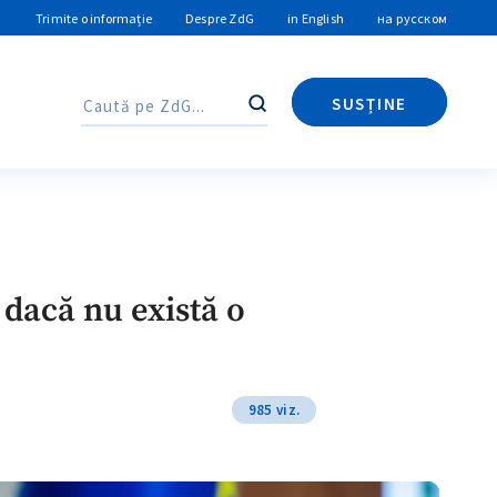
Trimite o informație
Despre ZdG
in English
на русском
SUSȚINE
Caută
Caută
 dacă nu există o
985 viz.