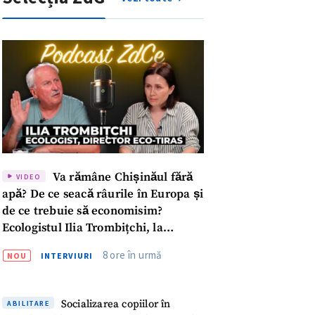
Va rămâne Chișinăul fără
VIDEO
apă? De ce seacă râurile în Europa și
de ce trebuie să economisim?
Ecologistul Ilia Trombițchi, la
Podcast ZdCe
8 ore în urmă
NOU
INTERVIURI
meu
Socializarea copiilor în
ABILITARE