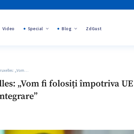
Video
Special
Blog
ZdGust
+1
Banii tăi
+1
ruxelles: „Vom…
+1
les: „Vom fi folosiți împotriva UE
integrare”
+1