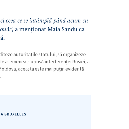
ci ceea ce se întâmplă până acum cu
 vouă”,
a menționat Maia Sandu ca
ă.
diteze autoritățile statului, să organizeze
 de asemenea, supusă interferenței Rusiei, a
Moldova, aceasta este mai puțin evidentă
.
 LA BRUXELLES