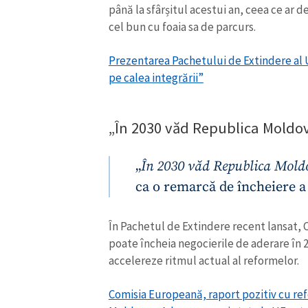
până la sfârșitul acestui an, ceea ce ar 
Link media
cel bun cu foaia sa de parcurs.
Prezentarea Pachetului de Extindere al 
pe calea integrării”
Mesajul știrei
„În 2030 văd Republica Moldo
„
În 2030 văd Republica Mold
ca o remarcă de încheiere a 
În Pachetul de Extindere recent lansat,
poate încheia negocierile de aderare în 2
accelereze ritmul actual al reformelor.
Comisia Europeană, raport pozitiv cu refe