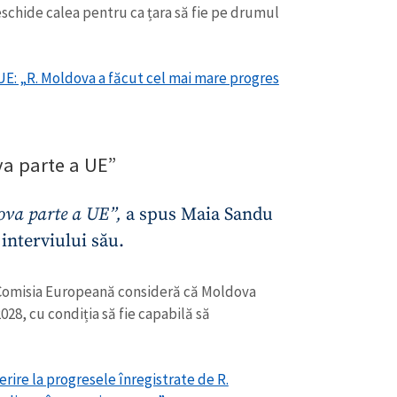
Email
+ Emailul 
deschide calea pentru ca țara să fie pe drumul
+ Link media
Telefon
+ Telefon pe
UE: „R. Moldova a făcut cel mai mare progres
Am citit și sunt de ac
+ Mesajul știrei
confidențialitate
.
TRIMITE ȘT
va parte a UE”
ova parte a UE”,
a spus Maia Sandu
interviului său.
 Comisia Europeană consideră că Moldova
028, cu condiția să fie capabilă să
rire la progresele înregistrate de R.