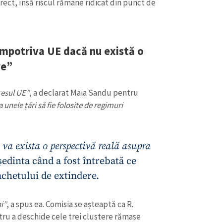
ect, însă riscul rămâne ridicat din punct de
împotriva UE dacă nu există o
re”
eresul UE”
, a declarat Maia Sandu pentru
unele țări să fie folosite de regimuri
va exista o perspectivă reală asupra
CONTACT SURSĂ
edinta când a fost întrebată ce
Sursă anonimă
chetului de extindere.
+ Adaugă titlu
Nume
+ Numele 
i”
, a spus ea. Comisia se așteaptă ca R.
+ Încarcă imagine
tru a deschide cele trei clustere rămase