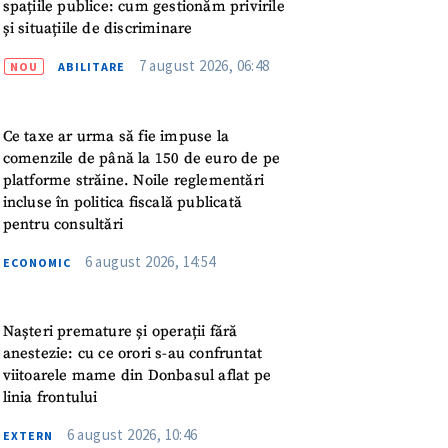
meu
spațiile publice: cum gestionăm privirile
și situațiile de discriminare
rsonal
7 august 2026, 06:48
NOU
ABILITARE
ord cu
politica de
Ce taxe ar urma să fie impuse la
comenzile de până la 150 de euro de pe
IREA
platforme străine. Noile reglementări
incluse în politica fiscală publicată
pentru consultări
6 august 2026, 14:54
ECONOMIC
Nașteri premature și operații fără
anestezie: cu ce orori s-au confruntat
viitoarele mame din Donbasul aflat pe
linia frontului
6 august 2026, 10:46
EXTERN