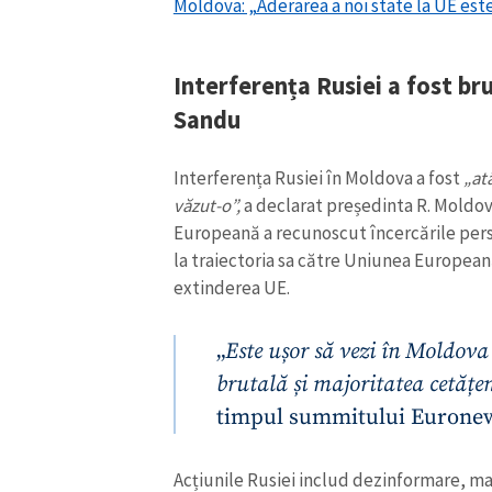
Moldova: „Aderarea a noi state la UE est
Interferența Rusiei a fost br
Sandu
Interferența Rusiei în Moldova a fost
„atâ
văzut-o”,
a declarat președinta R. Moldo
Europeană a recunoscut încercările pers
la traiectoria sa către Uniunea Europeană
extinderea UE.
„
Este ușor să vezi în Moldova 
brutală și majoritatea cetățe
timpul summitului Eurone
Acțiunile Rusiei includ dezinformare, ma