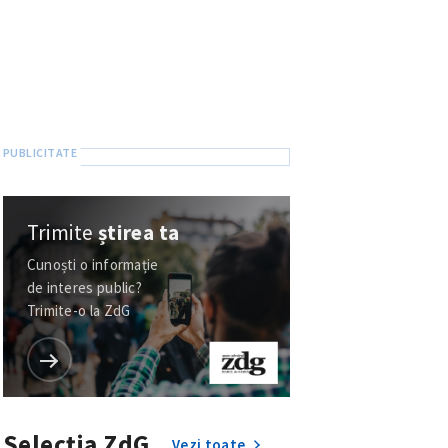
Trimite
știrea ta
Cunoști o informație
de interes public?
Trimite-o la ZdG
Selecția ZdG
Vezi toate