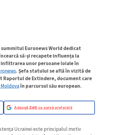
la summitul Euronews World dedicat
încearcă să-și recapete influența la
n infiltrarea unor persoane loiale în
ronews
. Șefa statului se află în vizită de
at Raportul de Extindere, document care
. Moldova
în parcursul său european.
Adaugă
ZdG
ca sursă preferată
stența Ucrainei este principalul motiv