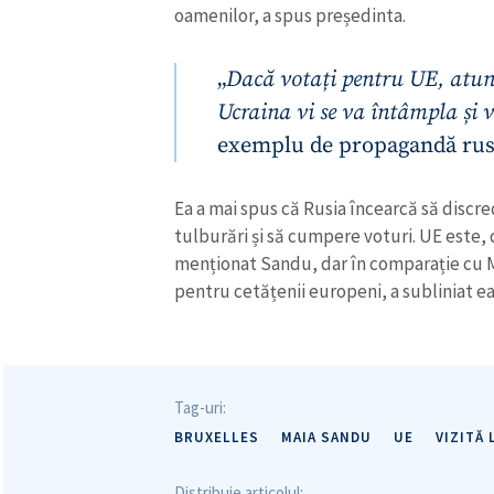
oamenilor, a spus președinta.
„
Dacă votați pentru UE, atun
Ucraina vi se va întâmpla și
exemplu de propagandă rus
Ea a mai spus că Rusia încearcă să discre
tulburări și să cumpere voturi. UE este,
menționat Sandu, dar în comparație cu 
pentru cetățenii europeni, a subliniat ea
Tag-uri:
BRUXELLES
MAIA SANDU
UE
VIZITĂ
Distribuie articolul: