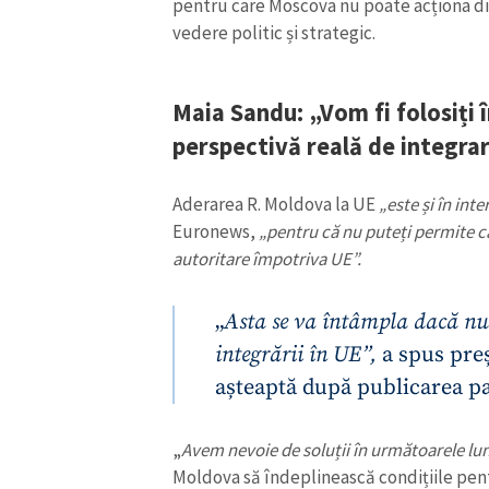
pentru care Moscova nu poate acționa dir
vedere politic și strategic.
Maia Sandu: „Vom fi folosiți 
perspectivă reală de integra
Aderarea R. Moldova la UE
„este și în int
Euronews,
„pentru că nu puteți permite ca 
autoritare împotriva UE”.
„
Asta se va întâmpla dacă nu 
ȘTIREA MEA
integrării în UE”,
a spus preș
așteaptă după publicarea pa
Titlu știre
„
Avem nevoie de soluții în următoarele lun
Fotografie
Moldova să îndeplinească condițiile pen