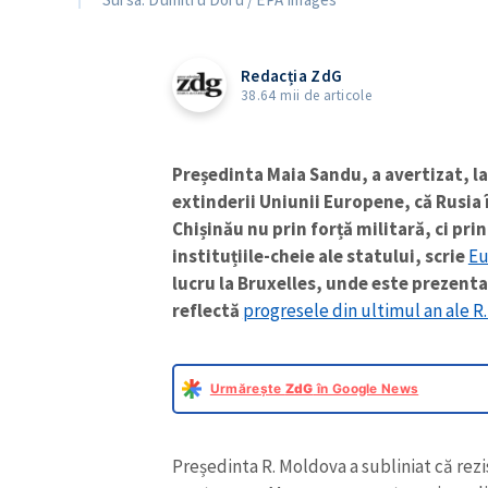
Redacția ZdG
38.64 mii de articole
Președinta Maia Sandu, a avertizat, 
extinderii Uniunii Europene, că Rusia 
Chișinău nu prin forță militară, ci pri
instituțiile-cheie ale statului, scrie
Eu
lucru la Bruxelles, unde este prezent
reflectă
progresele din ultimul an ale R
Urmărește
ZdG
în Google News
Președinta R. Moldova a subliniat că rezi