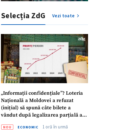
Selecția ZdG
Vezi toate
„Informații confidențiale”? Loteria
Națională a Moldovei a refuzat
(inițial) să spună câte bilete a
vândut după legalizarea parțială a
meu
publicității la jocurile de noroc
1 oră în urmă
NOU
ECONOMIC