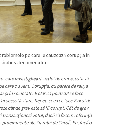
Email
+ Emailul 
+ Link media
Telefon
+ Telefon pe
Am citit și sunt de ac
+ Mesajul știrei
confidențialitate
.
TRIMITE ȘT
problemele pe care le cauzează corupția în
ăspândirea fenomenului.
ei care investighează astfel de crime, este să
e care o avem. Corupția, cu părere de rău, a
 și în societate. E clar că politicul se face
a în această stare. Repet, ceea ce face Ziarul de
ze cât de grav este să fii corupt. Cât de grav
-ți tranzacționezi votul, dacă să facem referință
ai proeminente ale Ziarului de Gardă. Eu, încă o