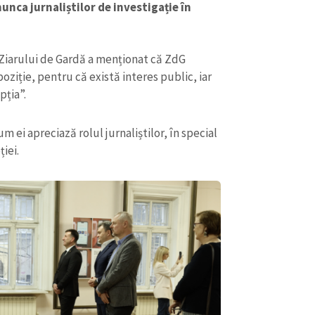
unca jurnaliștilor de investigație în
Ziarului de Gardă a menționat că ZdG
iție, pentru că există interes public, iar
pția”.
 ei apreciază rolul jurnaliștilor, în special
ției.
CONTACT SURSĂ
Sursă anonimă
+ Adaugă titlu
Nume
+ Numele 
+ Încarcă imagine