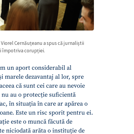
 Viorel Cernăuțeanu a spus că jurnaliștii
ei împotriva corupției.
m un aport considerabil al
 și marele dezavantaj al lor, spre
 aceea că sunt cei care au nevoie
r nu au o protecție suficientă
ac, în situația în care ar apărea o
ane. Este un risc sporit pentru ei.
igație este o muncă făcută de
te niciodată arăta o instituție de