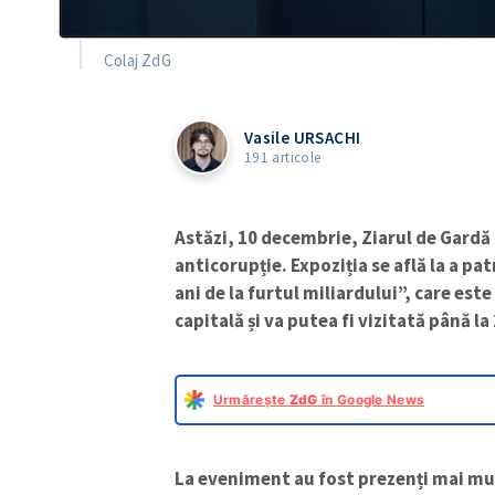
Colaj ZdG
Vasile URSACHI
191 articole
Astăzi, 10 decembrie, Ziarul de Gardă 
anticorupție. Expoziția se află la a pa
ani de la furtul miliardului”, care est
capitală și va putea fi vizitată până l
Urmărește
ZdG
în Google News
La eveniment au fost prezenți mai mulți 