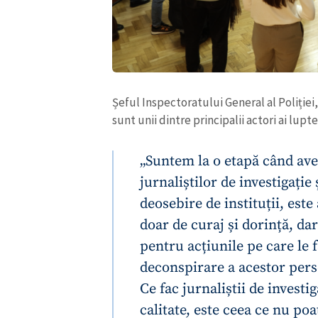
Șeful Inspectoratului General al Poliției,
sunt unii dintre principalii actori ai lupt
„Suntem la o etapă când ave
jurnaliștilor de investigație
deosebire de instituții, este
doar de curaj și dorință, da
pentru acțiunile pe care le f
deconspirare a acestor perso
Ce fac jurnaliștii de invest
calitate, este ceea ce nu poa