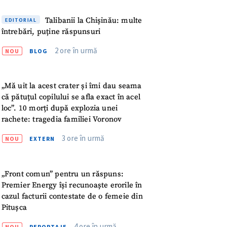
meu
Talibanii la Chișinău: multe
EDITORIAL
rsonal
întrebări, puține răspunsuri
2 ore în urmă
NOU
BLOG
ord cu
politica de
„Mă uit la acest crater și îmi dau seama
IREA
că pătuțul copilului se afla exact în acel
loc”. 10 morți după explozia unei
rachete: tragedia familiei Voronov
3 ore în urmă
NOU
EXTERN
„Front comun” pentru un răspuns:
Premier Energy își recunoaște erorile în
cazul facturii contestate de o femeie din
Pitușca
4 ore în urmă
NOU
REPORTAJE