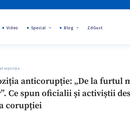
Video
Special
Blog
ZdGust
Banii tăi
+1
+1
+1
t expoziția…
+1
+2
iția anticorupție: „De la furtul m
+1
 Ce spun oficialii și activiștii de
a corupției