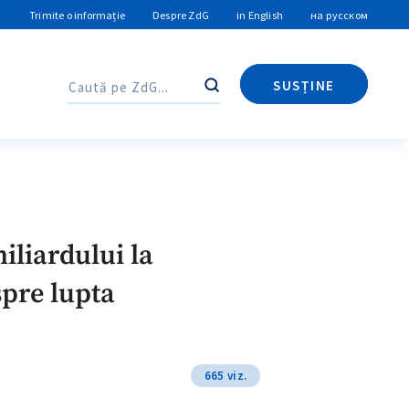
Trimite o informație
Despre ZdG
in English
на русском
SUSȚINE
Caută
Caută
iliardului la
spre lupta
665 viz.