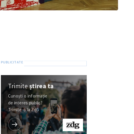
Trimite
știrea ta
Cunoști o informație
de interes public?
Trimite-o la ZdG