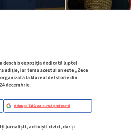
a deschis expoziția dedicată luptei
tra ediție, iar tema acestui an este „Zece
e organizată la Muzeul de Istorie din
a 24 decembrie.
Adaugă
ZdG
ca sursă preferată
jurnaliști, activiști civici, dar și