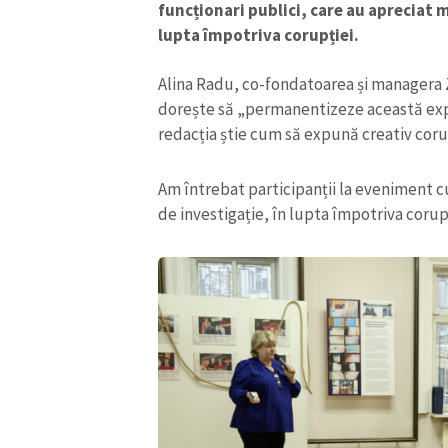
funcționari publici, care au apreciat m
lupta împotriva corupției.
Alina Radu, co-fondatoarea și managera 
dorește să „permanentizeze această expoz
redacția știe cum să expună creativ coru
Am întrebat participanții la eveniment cum
de investigație, în lupta împotriva corup
ȘTIREA MEA
Titlu știre
Fotografie