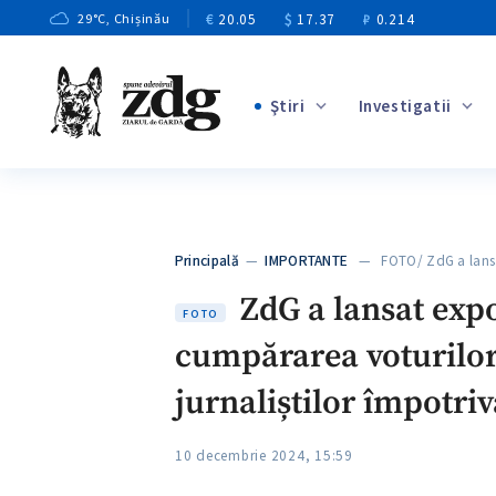
€
20.05
$
17.37
₽
0.214
29
°C
, Chișinău
Ştiri
Investigatii
+1
+2
+6
+3
Principală
—
IMPORTANTE
— FOTO/ ZdG a lansa
+7
ZdG a lansat expoz
FOTO
cumpărarea voturilor”.
jurnaliștilor împotriv
10 decembrie 2024, 15:59