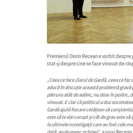
Link media
Mesajul știrei
Premierul Dorin Recean a vorbit despre 
stat și despre cine se face vinovat de r
„Ceea ce face Ziarul de Gardă, ceea ce fac c
aducă în discuție această problemă gravă p
pătruns atât de adânc, nu doar în politic, dar
vinovat. E clar că politicul a dus societate
Gardă ajută fiecare cetățean să conștientize
este să te dai corupt și cât de grav este să
la ultimele investigații care au fost cele m
dată, mulțumesc echipei”
, a spus Recean.