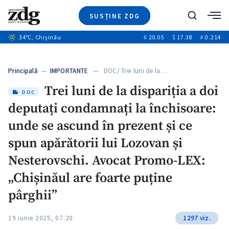
SUSȚINE ZDG
+8
Caută
+4
34
°C
, Chișinău
€
20.05
$
17.38
₽
0.214
Ştiri
+11
+3
Investigatii
Banii tăi
+5
Principală
—
IMPORTANTE
— DOC/ Trei luni de la…
Video
Trei luni de la dispariția a doi
Special
DOC
deputați condamnați la închisoare:
Blog
ZdGust
unde se ascund în prezent și ce
spun apărătorii lui Lozovan și
Nesterovschi. Avocat Promo-LEX:
„Chișinăul are foarte puține
pârghii”
19 iunie 2025, 07:20
1297 viz.