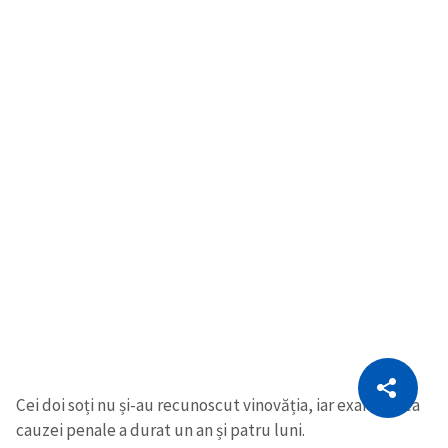
CITEȘTE
Citește articolul
Copiază Link
Cei doi soți nu și-au recunoscut vinovăția, iar examinarea
cauzei penale a durat un an și patru luni.