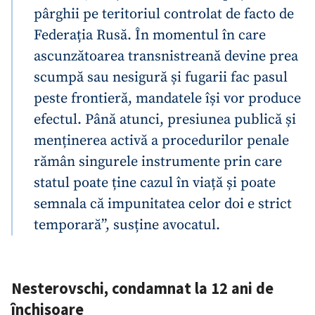
pârghii pe teritoriul controlat de facto de
CONTACT SURSĂ
Federația Rusă. În momentul în care
ascunzătoarea transnistreană devine prea
Sursă anonimă
scumpă sau nesigură și fugarii fac pasul
Nume
+ Numele meu
peste frontieră, mandatele își vor produce
efectul. Până atunci, presiunea publică și
Email
+ Emailul meu
menținerea activă a procedurilor penale
rămân singurele instrumente prin care
Telefon
+ Telefon personal
statul poate ține cazul în viață și poate
Am citit și sunt de
semnala că impunitatea celor doi e strict
acord cu
politica de
temporară”, susține avocatul.
confidențialitate
.
TRIMITE ȘTIREA
Nesterovschi, condamnat la 12 ani de
închisoare