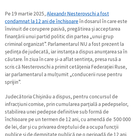
Pe 19 martie 2025,
Alexandr Nesterovschi a fost
condamnat la 12 ani de închisoare
în dosarul în care este
învinuit de corupere pasivă, pregătirea și acceptarea
finanțării unui partid politic din partea „unui grup
criminal organizat”. Parlamentarul NU a fost prezent la
ședința de judecată, iar instanța a dispus anunțarea sa în
căutare. În ziua în care și-a aflat sentința, presa rusă a
scris că Nesterovschi a primit cetățenia Federației Ruse,
iar parlamentarul a mulțumit „conducerii ruse pentru
sprijin”.
Judecătoria Chișinău a dispus, pentru concursul de
infracțiuni comise, prin cumularea parțială a pedepselor,
stabilirea unei pedepse definitive sub formă de
închisoare pe un termen de 12 ani, cu amendă de 500 000
de lei, dar și cu privarea dreptului de a ocupa funcții
publice și de demnitate publică pe o perioadă de 12 ani.