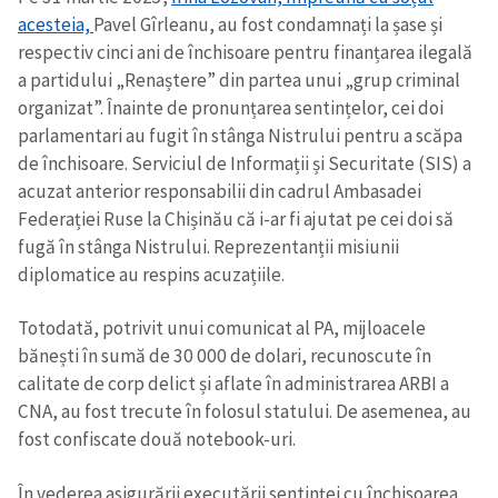
acesteia,
Pavel Gîrleanu, au fost condamnați la șase și
respectiv cinci ani de închisoare pentru finanțarea ilegală
a partidului „Renaștere” din partea unui „grup criminal
organizat”. Înainte de pronunțarea sentințelor, cei doi
parlamentari au fugit în stânga Nistrului pentru a scăpa
de închisoare. Serviciul de Informații și Securitate (SIS) a
acuzat anterior responsabilii din cadrul Ambasadei
Federației Ruse la Chișinău că i-ar fi ajutat pe cei doi să
fugă în stânga Nistrului. Reprezentanții misiunii
diplomatice au respins acuzațiile.
Totodată, potrivit unui comunicat al PA, mijloacele
bănești în sumă de 30 000 de dolari, recunoscute în
calitate de corp delict și aflate în administrarea ARBI a
CNA, au fost trecute în folosul statului. De asemenea, au
fost confiscate două notebook-uri.
În vederea asigurării executării sentinței cu închisoarea,