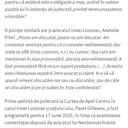
pentru că evident este o obligație a mea, având în vedere
poziția lui în instanța de judecată privind nerecunoașterea
vinovăției”.
O poziție similară are și avocatul Irinei Lozovan, Anatolie
Pitel:
„Poate am discutat, poate nu am discutat. Am
contestat sentința pentru că o consider neîntemeiată, dar
unde se află (Irina Lozovan, n.r.) nu cunosc. Așa cum am
menționat în ziua pronunțării, decizia este neîntemeiată. A
fost pronunțată fără niciun suport probatoriu (…). Aceasta
este chestiunea noastră între avocat și client. N-o să vă
spună nimeni: discutăm noi sau nu discutăm, sau de câte
ori discutăm și pe ce subiecte. Este confidențial”.
Prima ședință de judecată la Curtea de Apel Centru în
Trimite o informație
Despre ZdG
cazul Irinei Lozovan și soțului său, Pavel Gîrleanu, a fost
in English
на русском
programată pentru 17 iunie 2025, în timp ce examinarea
contestației depusă de avocatul lui Nesterovschi este