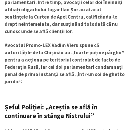
parlamentari. Între timp, avocații celor doi învinuiți
afiliați oligarhului fugar Ilan Șor au atacat
sentințele la Curtea de Apel Centru, calificându-le
drept neîntemeiate, dar susținând totodată că nu
cunosc unde se află clienții lor.
Avocatul Promo-LEX Vadim Vieru spune că
autoritățile de la Chișinău au „foarte puține pârghii”
pentru a acționa pe teritoriul controlat de facto de
Federația Rusă, iar cei doi parlamentari condamnați
penal de prima instanță se află „într-un soi de ghetto
juridic”.
Șeful Poliției: „Aceștia se află în
continuare în stânga Nistrului”