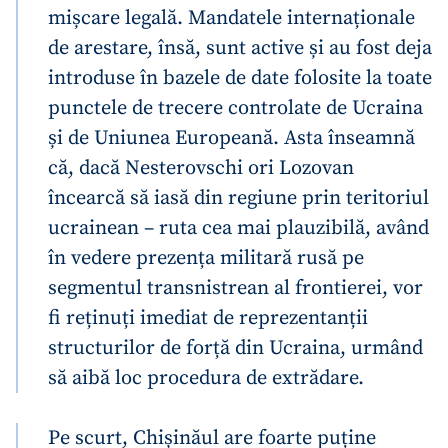
mișcare legală. Mandatele internaționale
de arestare, însă, sunt active și au fost deja
introduse în bazele de date folosite la toate
punctele de trecere controlate de Ucraina
și de Uniunea Europeană. Asta înseamnă
că, dacă Nesterovschi ori Lozovan
ȘTIREA MEA
încearcă să iasă din regiune prin teritoriul
Titlu știre
+ Adaugă titlu
ucrainean – ruta cea mai plauzibilă, având
în vedere prezența militară rusă pe
Fotografie
+ Încarcă imagine
segmentul transnistrean al frontierei, vor
fi reținuți imediat de reprezentanții
Link media
+ Link media
structurilor de forță din Ucraina, urmând
să aibă loc procedura de extrădare.
Mesajul știrei
+ Mesajul știrei
Pe scurt, Chișinăul are foarte puține