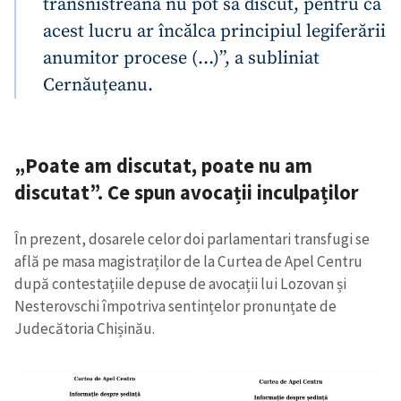
transnistreană nu pot să discut, pentru că
acest lucru ar încălca principiul legiferării
anumitor procese (…)”, a subliniat
Cernăuțeanu.
„Poate am discutat, poate nu am
discutat”. Ce spun avocații inculpaților
În prezent, dosarele celor doi parlamentari transfugi se
află pe masa magistraților de la Curtea de Apel Centru
după contestațiile depuse de avocații lui Lozovan și
Nesterovschi împotriva sentințelor pronunțate de
Judecătoria Chișinău.