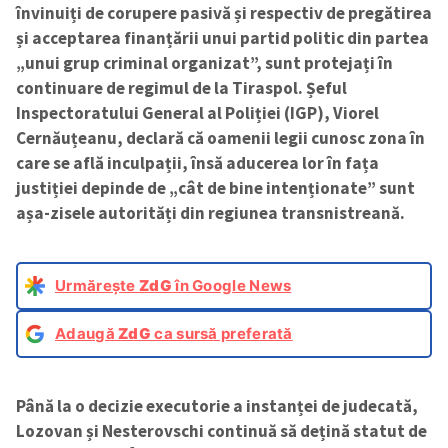
învinuiți de corupere pasivă și respectiv de pregătirea
și acceptarea finanțării unui partid politic din partea
„unui grup criminal organizat”, sunt protejați în
continuare de regimul de la Tiraspol. Șeful
Inspectoratului General al Poliției (IGP), Viorel
Cernăuțeanu, declară că oamenii legii cunosc zona în
care se află inculpații, însă aducerea lor în fața
justiției depinde de „cât de bine intenționate” sunt
așa-zisele autorități din regiunea transnistreană.
Urmărește
ZdG
în Google News
Adaugă
ZdG
ca sursă preferată
Până la o decizie executorie a instanței de judecată,
Lozovan și Nesterovschi continuă să dețină statut de