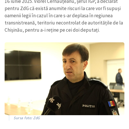
16 iunie 2025. Viorel Cernăuțeanu, șeful IGP, a declarat
pentru ZdG că există anumite riscuri la care vor fi supuși
oamenii legii în cazul în care s-ar deplasa în regiunea
transnistreană, teritoriu necontrolat de autoritățile de la
Chișinău, pentru a-i reține pe cei doi deputați.
Sursa foto: ZdG