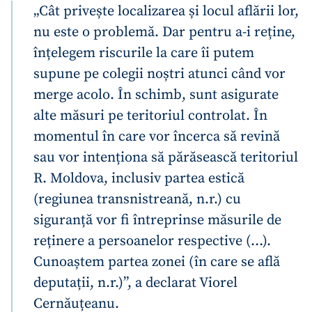
„Cât privește localizarea și locul aflării lor,
nu este o problemă. Dar pentru a-i reține,
înțelegem riscurile la care îi putem
supune pe colegii noștri atunci când vor
merge acolo. În schimb, sunt asigurate
alte măsuri pe teritoriul controlat. În
momentul în care vor încerca să revină
sau vor intenționa să părăsească teritoriul
R. Moldova, inclusiv partea estică
(regiunea transnistreană, n.r.) cu
siguranță vor fi întreprinse măsurile de
reținere a persoanelor respective (…).
Cunoaștem partea zonei (în care se află
deputații, n.r.)”,
a declarat Viorel
Cernăuțeanu.