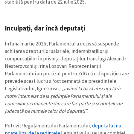
stabilită pentru data de 22 iulie 2025.
Inculpați, dar încă deputați
În luna martie 2025, Parlamentul a decis să suspende
achitarea drepturilor salariale, indemnizațiilor și
compensațiilor în privința deputaților transfugi Alexandr
Nesterovschi și Irina Lozovan. Reprezentanții
Parlamentului au precizat pentru ZdG că o dispoziție care
prevede acest lucru a fost semnată de președintele
Legislativului, Igor Grosu, „
având la bază absența fără
motiv întemeiat de la ședințele Parlamentului și ale
comisiilor permanente din care fac parte și sentințele de
judecată pe numele celor doi deputați”.
Potrivit Regulamentului Parlamentului,
deputatul nu
poate lipsi de la ședințele
Legislativului sau ale comisiei