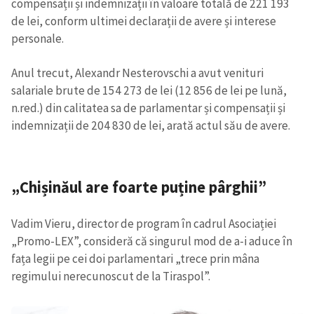
compensații și indemnizații în valoare totală de 221 193
de lei, conform ultimei declarații de avere și interese
personale.
Anul trecut, Alexandr Nesterovschi a avut venituri
salariale brute de 154 273 de lei (12 856 de lei pe lună,
n.red.) din calitatea sa de parlamentar și compensații și
indemnizații de 204 830 de lei, arată actul său de avere.
„Chișinăul are foarte puține pârghii”
Vadim Vieru, director de program în cadrul Asociației
„Promo-LEX”, consideră că singurul mod de a-i aduce în
fața legii pe cei doi parlamentari „trece prin mâna
regimului nerecunoscut de la Tiraspol”.