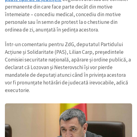
permanente din care face parte decât din motive
întemeiate – concediu medical, concediu din motive
personale sau în semn de protest la o chestiune din
ordinea de zi, anunțată în ședința acestora.
Într-un comentariu pentru ZdG, deputatul Partidului
Acțiune și Solidaritate (PAS), Lilian Carp, președintele
Comisiei securitate națională, apărare și ordine publică, a
declarat că Lozovan și Nesterovschi își vor pierde
mandatele de deputați atunci când în privința acestora
vor fi pronunțate hotărâri de judecată irevocabile, adică
executorie.