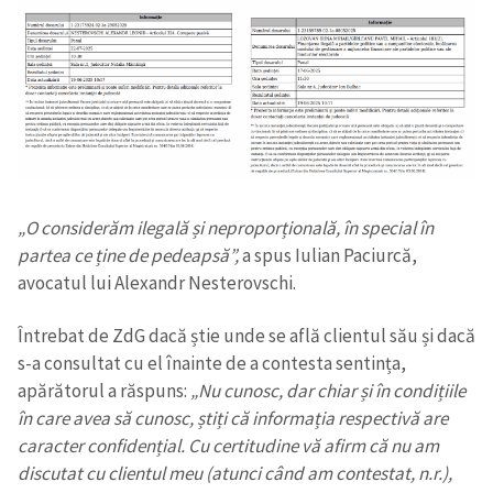
„O considerăm ilegală și neproporțională, în special în
partea ce ține de pedeapsă”,
a spus Iulian Paciurcă,
avocatul lui Alexandr Nesterovschi.
Întrebat de ZdG dacă știe unde se află clientul său și dacă
s-a consultat cu el înainte de a contesta sentința,
apărătorul a răspuns:
„Nu cunosc, dar chiar și în condițiile
în care avea să cunosc, știți că informația respectivă are
caracter confidențial. Cu certitudine vă afirm că nu am
discutat cu clientul meu (atunci când am contestat, n.r.),