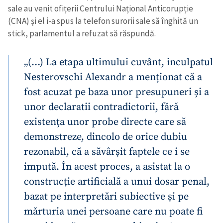
sale au venit ofițerii Centrului Național Anticorupție
(CNA) și el i-a spus la telefon surorii sale să înghită un
stick, parlamentul a refuzat să răspundă.
„(…) La etapa ultimului cuvânt, inculpatul
Nesterovschi Alexandr a menționat că a
fost acuzat pe baza unor presupuneri și a
unor declaratii contradictorii, fǎrǎ
existența unor probe directe care să
demonstreze, dincolo de orice dubiu
rezonabil, că a săvârșit faptele ce i se
impută. În acest proces, a asistat la o
construcție artificială a unui dosar penal,
bazat pe interpretǎri subiective și pe
mǎrturia unei persoane care nu poate fi