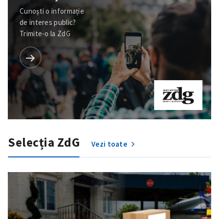
Cunoști o informație
de interes public?
Trimite-o la ZdG
Selecția ZdG
Vezi toate