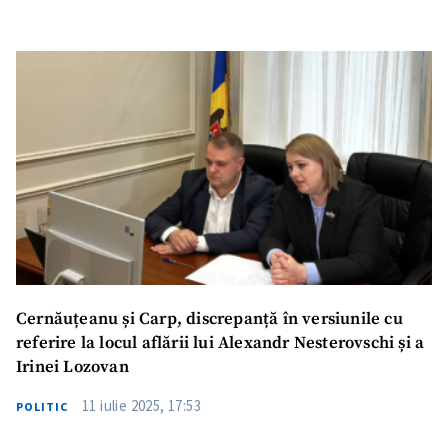
Cernăuțeanu și Carp, discrepanță în versiunile cu
referire la locul aflării lui Alexandr Nesterovschi și a
Irinei Lozovan
11 iulie 2025, 17:53
POLITIC