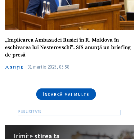
Telefon
+ Telefon personal
Am citit și sunt de
acord cu
politica de
„Implicarea Ambasadei Rusiei în R. Moldova în
confidențialitate
.
eschivarea lui Nesterovschi”. SIS anunță un briefing
de presă
TRIMITE ȘTIREA
31 martie 2025, 05:58
JUSTIȚIE
ÎNCARCĂ MAI MULTE
Trimite
știrea ta