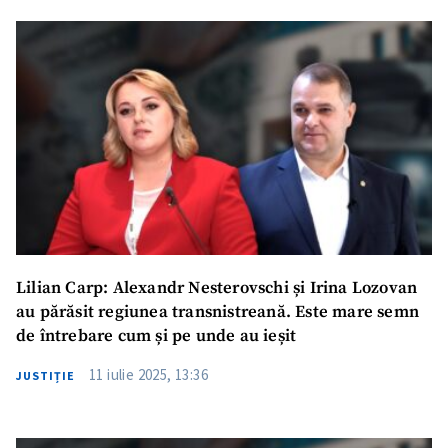
Trimite o informație
Despre ZdG
in English
на русском
Lilian Carp: Alexandr Nesterovschi și Irina Lozovan
au părăsit regiunea transnistreană. Este mare semn
de întrebare cum și pe unde au ieșit
11 iulie 2025, 13:36
JUSTIȚIE