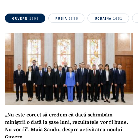
GUVERN
1902
RUSIA
1886
UCRAINA
1661
„Nu este corect să credem că dacă schimbăm
miniștrii o dată la șase luni, rezultatele vor fi bune.
Nu vor fi”. Maia Sandu, despre activitatea noului
Guvern