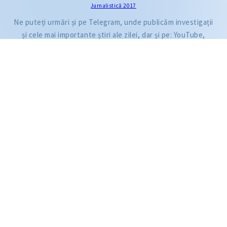
Jurnalistică 2017
Citește articolul
Ne puteți urmări și pe Telegram, unde publicăm investigații
și cele mai importante știri ale zilei, dar și pe: YouTube,
Facebook, Instagram și TikTok.
ZdG este membru al rețelei globale a jurnaliștilor de investigație (GIJN).
2004—2026 © Ziarul de Gardă.
Toate drepturile rezervate.
Dezvoltat de
SENSMEDIA