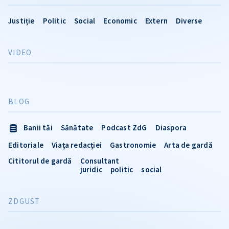
Justiție
Politic
Social
Economic
Extern
Diverse
VIDEO
BLOG
Banii tăi
Sănătate
Podcast ZdG
Diaspora
Editoriale
Viața redacției
Gastronomie
Arta de gardă
Cititorul de gardă
Consultant
juridic
politic
social
ZDGUST