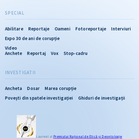
SPECIAL
Abilitare
Reportaje
Oameni
Fotoreportaje
Interviuri
Expo 30 de ani de corupție
Video
Anchete
Reportaj
Vox
Stop-cadru
INVESTIGATII
Ancheta
Dosar
Marea corupție
Povești din spatele investigației
Ghiduri de investigații
CITEȘTE
Laureat al
Premiului Naţional de Etică și Deontologie