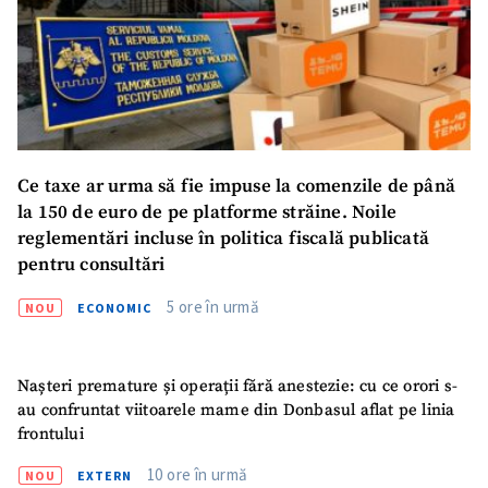
SUSȚINE
Ce taxe ar urma să fie impuse la comenzile de până
la 150 de euro de pe platforme străine. Noile
reglementări incluse în politica fiscală publicată
pentru consultări
5 ore în urmă
NOU
ECONOMIC
Nașteri premature și operații fără anestezie: cu ce orori s-
au confruntat viitoarele mame din Donbasul aflat pe linia
frontului
10 ore în urmă
NOU
EXTERN