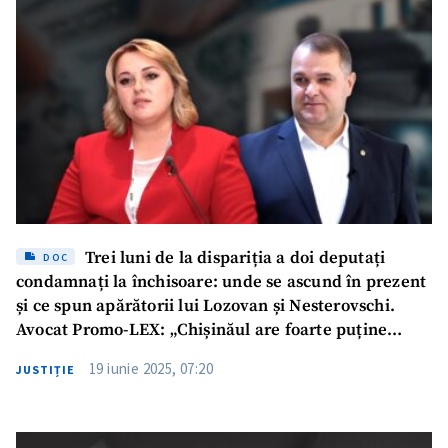
Trei luni de la dispariția a doi deputați
DOC
condamnați la închisoare: unde se ascund în prezent
și ce spun apărătorii lui Lozovan și Nesterovschi.
Avocat Promo-LEX: „Chișinăul are foarte puține
pârghii”
19 iunie 2025, 07:20
JUSTIȚIE