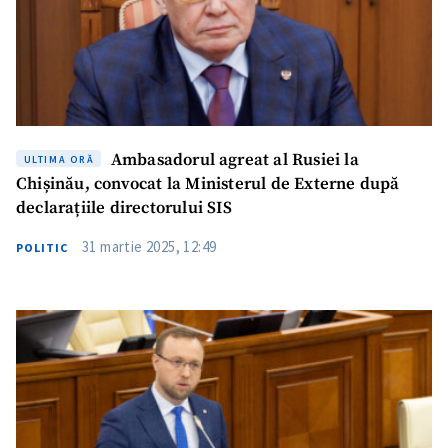
Titlu știre
+ Adaugă titlu
Fotografie
+ Încarcă imagine
Link media
+ Link media
Ambasadorul agreat al Rusiei la
ULTIMA ORĂ
Chișinău, convocat la Ministerul de Externe după
declarațiile directorului SIS
Mesajul știrei
+ Mesajul știrei
31 martie 2025, 12:49
POLITIC
CONTACT SURSĂ
Sursă anonimă
Nume
+ Numele meu
Email
+ Emailul meu