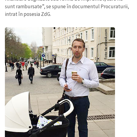
sunt rambursate”, se spune în documentul Procuraturii,
intrat în posesia ZdG.
Trimite o informație
Despre ZdG
in English
на русском