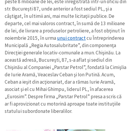
peste 8 milioane de lei, este înregistrată într-un oficiu din
str. Bucureşti 87, unde anterior a fost sediul PL, şi a
CONTACT SURSĂ
câştigat, în ultimii ani, mai multe licitaţii publice. De
Sursă anonimă
departe, cel mai valoros contract, în sumă de 13 milioane
de lei, de livrare a produselor petroliere, a fost obţinut în
Nume
+ Numele meu
noiembrie 2015, în urma
unui contract
cu Întreprinderea
Municipală „Regia Autosalubritate”, din componenţa
Direcţiei generale locativ-comunale a mun. Chişinău. La
Email
+ Emailul meu
această adresă, Bucureşti, 87, s-a aflat şi sediul din
Chişinău al Companiei „Parstar Petrol”, fondată la Cimişlia
Telefon
+ Telefon personal
de Iurie Aramă, Veaceslav Ceban şi Ion Putină. Acum,
Ceban a ieşit din acţionariat, dar a rămas Iurie Aramă,
Am citit și sunt de
asociat şi el cu Mihai Ghimpu, liderul PL, în afacerea
acord cu
politica de
confidențialitate
.
„Eurosim”. Despre firma „Parstar Petrol” presa a scris că
ar fi aprovizionat cu motorină aproape toate instituţiile
TRIMITE ȘTIREA
statului subordonate liberalilor.