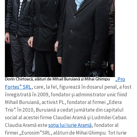
„Pro
Fortes” SRL
, care, la fel, figurează în dosarul penal, a fost
înregistrată în 2009, fondator şi administrator unic fiind
Mihail Buruiană, activist PL, fondator al firmei „Edera
Trio”. În 2010, Buruiană a cedat jumătate din capitalul
social al acestei firme Claudiei Aramă şi Ludmilei Ceban.
Claudia Aramă este
soţia lui Iurie Aramă
, fondator al
firmei „Eurosim”SRL, alături de Mihai Ghimpu. Tot Iurie