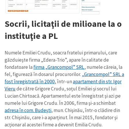
Socrii, licitaţii de milioane la o
instituţie a PL
Numele Emiliei Crudu, soacra fratelui primarului, care
găzduieşte firma „Edera-Trio”, apare în calitate de
fondatoare la
firma „Grancompol” SRL
, numele căreia, la
fel, figurează în dosarul procurorilor.
„Grancompol” SRL a
fost înregistrată în 2000
, într-un
apartament din str. Igor
Vieru
de către Grigore Crudu, soţul Emiliei şi socrul lui
Lucian Chirtoacă. Apartamentul este înregistrat şi azi pe
numele lui Grigore Crudu. În 2006, firma şi-a schimbat
adresa în com. Budeşti
, mun. Chişinău, într-o clădire din
str. Chişinău, care i-a aparţinut. În mai 2015, fondator şi
acţionar al acestei firme a devenit Emilia Crudu.