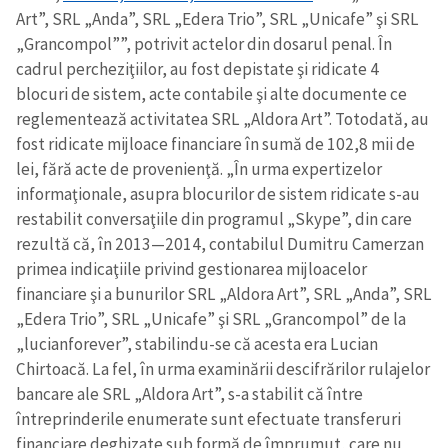
Art”, SRL „Anda”, SRL „Edera Trio”, SRL „Unicafe” şi SRL
„Grancompol””, potrivit actelor din dosarul penal. În
cadrul percheziţiilor, au fost depistate şi ridicate 4
blocuri de sistem, acte contabile şi alte documente ce
reglementează activitatea SRL „Aldora Art”. Totodată, au
fost ridicate mijloace financiare în sumă de 102,8 mii de
lei, fără acte de provenienţă. „În urma expertizelor
informaţionale, asupra blocurilor de sistem ridicate s-au
restabilit conversaţiile din programul „Skype”, din care
rezultă că, în 2013—2014, contabilul Dumitru Camerzan
primea indicaţiile privind gestionarea mijloacelor
financiare şi a bunurilor SRL „Aldora Art”, SRL „Anda”, SRL
„Edera Trio”, SRL „Unicafe” şi SRL „Grancompol” de la
„lucianforever”, stabilindu-se că acesta era Lucian
Chirtoacă. La fel, în urma examinării descifrărilor rulajelor
bancare ale SRL „Aldora Art”, s-a stabilit că între
întreprinderile enumerate sunt efectuate transferuri
financiare deghizate sub formă de împrumut, care nu