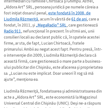
intermediari cu familiile Chirtoacă şi Ghimpu. Astfel,
„Aldora Art” SRL, persoana juridică pe numele căreia a
fost iniţiat dosarul penal,
este fondată în 2008, de
Liudmila Răzmeriţă
, acum în vârstă de
61 de ani
, care a
fondat, în 2011, şi
„MegaRadio” SRL
, care gestionează
Radio 911
, nefuncţional în prezent. În ultmii ani, unii
consilieri locali au declarat public că, în spatele acestei
firme, ar sta, de fapt, Lucian Chirtoacă, fratele
primarului. Ambii au negat acest fapt. Pentru presă, într-
o intervenţie din 2009, Liudmila Răzmeriţă declara că
această firmă, care gestionează o mare parte a business-
ului publicitar din Chişinău, este afacerea şi proprietatea
sa. „Lucian nu este implicat. Doar uneori îl rog să mă
ajute”, menţiona ea.
Liudmila Răzmeriţă, fondatoarea şi administratoarea din
acte a „Aldora Art” SRL, este economistă la Magazinul
Universal Central din Chişinău (UNIC). Deşi ne-a răspuns