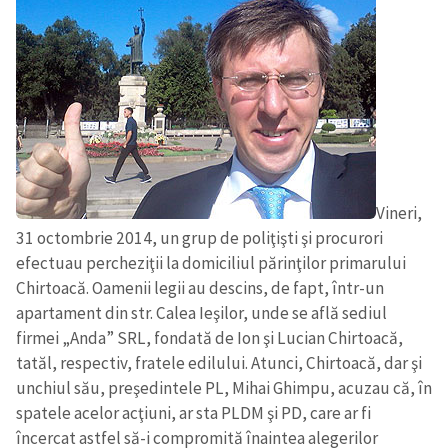
Vineri,
31 octombrie 2014, un grup de poliţişti şi procurori
efectuau percheziţii la domiciliul părinţilor primarului
Chirtoacă. Oamenii legii au descins, de fapt, într-un
apartament din str. Calea Ieşilor, unde se află sediul
firmei „Anda” SRL, fondată de Ion şi Lucian Chirtoacă,
tatăl, respectiv, fratele edilului. Atunci, Chirtoacă, dar şi
unchiul său, preşedintele PL, Mihai Ghimpu, acuzau că, în
spatele acelor acţiuni, ar sta PLDM şi PD, care ar fi
încercat astfel să-i compromită înaintea alegerilor