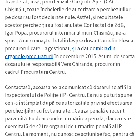
transferat, însă, prin deciziile Curţii de Apel (CA)
Chişinău, toate încheierile de autorizare a percheziţiilor
pe dosar au fost declarate nule. Astfel, şi rezultatele
acestor percheziţii au fost anulate. Contactat de ZdG,
Igor Popa, procurorul interimar al mun. Chişinău, ne-a
spus că nu cunoaşte detalii despre dosar. Corneliu Pleşca,
procurorul care l-a gestionat,
şi-a dat demisia din
organele procuraturii
în decembrie 2015. Acum, de soarta
dosarului e responsabilă Vera Chiranda, procuror în
cadrul Procuraturii Centru.
Contactată, aceasta ne-a comunicat că dosarul se află la
Inspectoratul de Poliţie (IP) Centru. Ea nu a putut spune
ce s-a întâmplat după ce autorizaţiile privind efectuarea
percheziţiilor au fost anulate. „Cauza penală e recent
parvenită. Eu doar conduc urmărirea penală, dar ea este
exercitată de către organul de urmărire penală al IP
Centru. La moment, nu cunosc ce acţiuni se fac, pentru că