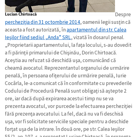
Despre
percheziţia din 31 octombrie 2014
, oamenii legii susţin că
aceasta a fost autorizată, în
apartamentul din str. Calea
Ieşilor fiind sediul „Anda” SRL
, vizată în dosarul penal.
„Proprietarii apartamentului, la faţa locului, s-au dovedit
a fi părinţii primarului de Chişinău, Dorin Chirtoacă.
Aceştia au refuzat să deschidă uşa, comunicând că
cheamă avocatul. Reprezentantul organului de urmărire
penală, în persoana ofiţerului de urmărire penală, Iurie
Cocârla, le-a comunicat că în conformitate cu prevederile
Codului de Procedură Penală sunt obligaţi să aştepte 2
ore, iar dacă după expirarea acestui timp nu se va
prezenta avocatul, vor purcede la efectuarea percheziţiei
fără prezenţa avocatului. La fel, dacă nu va fi deschisă
uşa, vor fi solicitate serviciile speciale pentru a deschide
forţat uşa de la intrare. În două ore, pe str. Calea Ieşilor
55/2, ap. 107, s-a prezentat Lucian Chirtoacă, în prezenţa