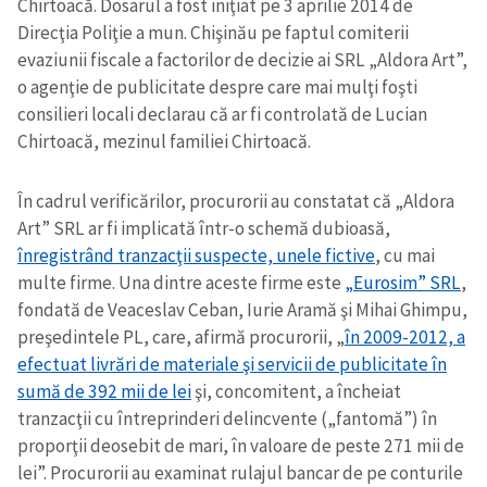
Chirtoacă. Dosarul a fost iniţiat pe 3 aprilie 2014 de
Direcţia Poliţie a mun. Chişinău pe faptul comiterii
evaziunii fiscale a factorilor de decizie ai SRL „Aldora Art”,
o agenţie de publicitate despre care mai mulţi foşti
consilieri locali declarau că ar fi controlată de Lucian
Chirtoacă, mezinul familiei Chirtoacă.
În cadrul verificărilor, procurorii au constatat că „Aldora
Art” SRL ar fi implicată într-o schemă dubioasă,
înregistrând tranzacţii suspecte, unele fictive
, cu mai
multe firme. Una dintre aceste firme este
„Eurosim” SRL
,
fondată de Veaceslav Ceban, Iurie Aramă şi Mihai Ghimpu,
preşedintele PL, care, afirmă procurorii, „
în 2009-2012, a
efectuat livrări de materiale şi servicii de publicitate în
sumă de 392 mii de lei
şi, concomitent, a încheiat
tranzacţii cu întreprinderi delincvente („fantomă”) în
proporţii deosebit de mari, în valoare de peste 271 mii de
lei”. Procurorii au examinat rulajul bancar de pe conturile