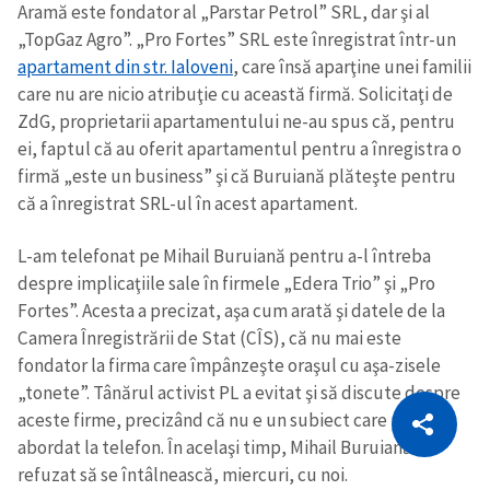
Aramă este fondator al „Parstar Petrol” SRL, dar şi al
„TopGaz Agro”. „Pro Fortes” SRL este înregistrat într-un
apartament din str. Ialoveni
, care însă aparţine unei familii
care nu are nicio atribuţie cu această firmă. Solicitaţi de
ZdG, proprietarii apartamentului ne-au spus că, pentru
ei, faptul că au oferit apartamentul pentru a înregistra o
firmă „este un business” şi că Buruiană plăteşte pentru
că a înregistrat SRL-ul în acest apartament.
L-am telefonat pe Mihail Buruiană pentru a-l întreba
despre implicaţiile sale în firmele „Edera Trio” şi „Pro
Fortes”. Acesta a precizat, aşa cum arată şi datele de la
Camera Înregistrării de Stat (CÎS), că nu mai este
fondator la firma care împânzeşte oraşul cu aşa-zisele
„tonete”. Tânărul activist PL a evitat şi să discute despre
CITEȘTE
aceste firme, precizând că nu e un subiect care poate fi
Citește articolul
Copiază Link
abordat la telefon. În acelaşi timp, Mihail Buruiană a
refuzat să se întâlnească, miercuri, cu noi.