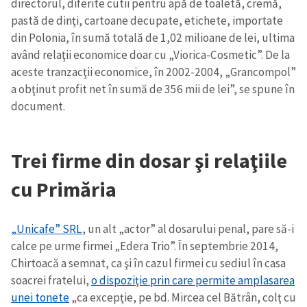
directorul, diferite cutii pentru apă de toaletă, cremă,
pastă de dinţi, cartoane decupate, etichete, importate
din Polonia, în sumă totală de 1,02 milioane de lei, ultima
având relaţii economice doar cu „Viorica-Cosmetic”. De la
aceste tranzacţii economice, în 2002-2004, „Grancompol”
a obţinut profit net în sumă de 356 mii de lei”, se spune în
document.
Trei firme din dosar şi relaţiile
cu Primăria
„Unicafe” SRL
, un alt „actor” al dosarului penal, pare să-i
calce pe urme firmei „Edera Trio”. În septembrie 2014,
Chirtoacă a semnat, ca şi în cazul firmei cu sediul în casa
soacrei fratelui,
o dispoziţie prin care permite amplasarea
unei tonete
„ca excepţie, pe bd. Mircea cel Bătrân, colţ cu