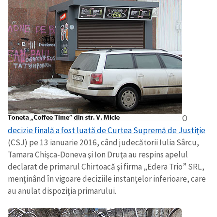
O
decizie finală a fost luată de Curtea Supremă de Justiţie
(CSJ) pe 13 ianuarie 2016, când judecătorii Iulia Sârcu,
Tamara Chişca-Doneva şi Ion Druţa au respins apelul
declarat de primarul Chirtoacă şi firma „Edera Trio” SRL,
menţinând în vigoare deciziile instanţelor inferioare, care
au anulat dispoziţia primarului.