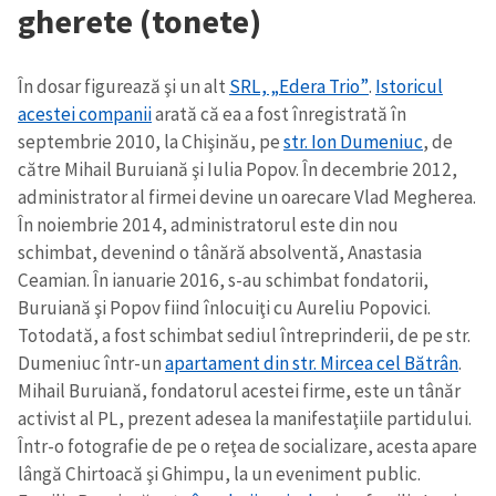
gherete (tonete)
În dosar figurează şi un alt
SRL, „Edera Trio”
.
Istoricul
acestei companii
arată că ea a fost înregistrată în
septembrie 2010, la Chişinău, pe
str. Ion Dumeniuc
, de
către Mihail Buruiană şi Iulia Popov. În decembrie 2012,
administrator al firmei devine un oarecare Vlad Megherea.
În noiembrie 2014, administratorul este din nou
schimbat, devenind o tânără absolventă, Anastasia
Ceamian. În ianuarie 2016, s-au schimbat fondatorii,
Buruiană şi Popov fiind înlocuiţi cu Aureliu Popovici.
Totodată, a fost schimbat sediul întreprinderii, de pe str.
Dumeniuc într-un
apartament din str. Mircea cel Bătrân
.
Mihail Buruiană, fondatorul acestei firme, este un tânăr
activist al PL, prezent adesea la manifestaţiile partidului.
Într-o fotografie de pe o reţea de socializare, acesta apare
lângă Chirtoacă şi Ghimpu, la un eveniment public.