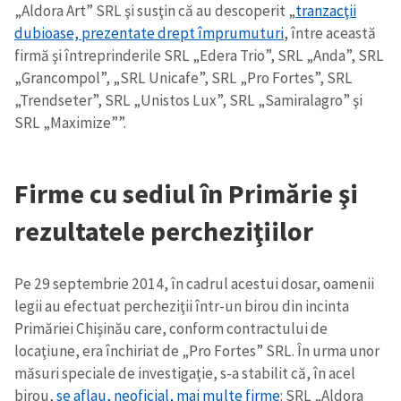
„Aldora Art” SRL şi susţin că au descoperit „
tranzacţii
dubioase, prezentate drept împrumuturi
, între această
firmă şi întreprinderile SRL „Edera Trio”, SRL „Anda”, SRL
„Grancompol”, „SRL Unicafe”, SRL „Pro Fortes”, SRL
„Trendseter”, SRL „Unistos Lux”, SRL „Samiralagro” şi
SRL „Maximize””.
Firme cu sediul în Primărie şi
rezultatele percheziţiilor
Pe 29 septembrie 2014, în cadrul acestui dosar, oamenii
legii au efectuat percheziţii într-un birou din incinta
Primăriei Chişinău care, conform contractului de
locaţiune, era închiriat de „Pro Fortes” SRL. În urma unor
măsuri speciale de investigaţie, s-a stabilit că, în acel
birou,
se aflau, neoficial, mai multe firme
: SRL „Aldora