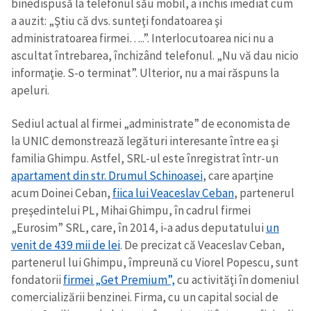
binedispusă la telefonul său mobil, a închis imediat cum
a auzit: „Ştiu că dvs. sunteţi fondatoarea şi
administratoarea firmei…..”. Interlocutoarea nici nu a
ascultat întrebarea, închizând telefonul. „Nu vă dau nicio
informaţie. S-o terminat”. Ulterior, nu a mai răspuns la
apeluri.
ȘTIREA MEA
Sediul actual al firmei „administrate” de economista de
la UNIC demonstrează legături interesante între ea şi
Titlu știre
+ Adaugă titlu
familia Ghimpu. Astfel, SRL-ul este înregistrat într-un
apartament din str. Drumul Schinoasei
, care aparţine
Fotografie
+ Încarcă imagine
acum Doinei Ceban,
fiica lui Veaceslav Ceban
, partenerul
preşedintelui PL, Mihai Ghimpu, în cadrul firmei
„Eurosim” SRL, care, în 2014, i-a adus deputatului
un
Link media
+ Link media
venit de 439 mii de lei
. De precizat că Veaceslav Ceban,
partenerul lui Ghimpu, împreună cu Viorel Popescu, sunt
fondatorii
firmei „Get Premium”,
cu activităţi în domeniul
Mesajul știrei
+ Mesajul știrei
comercializării benzinei. Firma, cu un capital social de