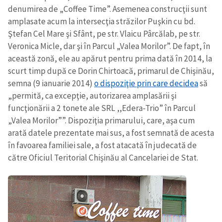
denumirea de „Coffee Time”. Asemenea construcţii sunt
amplasate acum la intersecţia străzilor Puşkin cu bd.
Ştefan Cel Mare şi Sfânt, pe str. Vlaicu Pârcălab, pe str.
Veronica Micle, dar şi în Parcul „Valea Morilor”. De fapt, în
această zonă, ele au apărut pentru prima dată în 2014, la
scurt timp după ce Dorin Chirtoacă, primarul de Chişinău,
semna (9 ianuarie 2014)
o dispoziţie prin care decidea
să
„permită, ca excepţie, autorizarea amplasării şi
funcţionării a 2 tonete ale SRL ,,Edera-Trio” în Parcul
„Valea Morilor””. Dispoziţia primarului, care, aşa cum
arată datele prezentate mai sus, a fost semnată de acesta
în favoarea familiei sale, a fost atacată în judecată de
către Oficiul Teritorial Chişinău al Cancelariei de Stat.