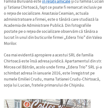
Familia Buruiană este
în relaţii amicale
şi cu familia Lucian
şi Tatiana Chirtoacă, fapt ce poate fi remarcat inclusiv pe
o reţea de socializare. Anastasia Ceamian, actuala
SUSȚINE
administratoare a firmei, este o tânără care studiază la
Academia de Administrare Publică. Din fotografiile
postate pe o reţea de socializare observăm că tânăra a
lucrat în unul din buticurile firmei „Edera Trio” din Valea
Morilor.
Cea mai evidentă apropiere a acestui SRL de familia
Chirtoacă este însă adresa juridică. Apartamentul din str.
Mircea cel Bătrân, acolo unde firma „Edera Trio” SRL şi-a
schimbat adresa în ianuarie 2016, este înregistrat pe
numele Emiliei Crudu, mama Tatianei Crudu-Chirtoacă,
soţia lui Lucian, fratele primarului de Chişinău.