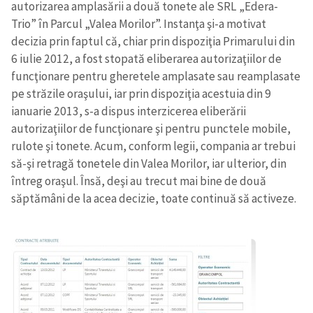
autorizarea amplasării a două tonete ale SRL „Edera-
Trio” în Parcul „Valea Morilor”. Instanţa şi-a motivat
decizia prin faptul că, chiar prin dispoziţia Primarului din
6 iulie 2012, a fost stopată eliberarea autorizaţiilor de
funcţionare pentru gheretele amplasate sau reamplasate
pe străzile oraşului, iar prin dispoziţia acestuia din 9
ianuarie 2013, s-a dispus interzicerea eliberării
autorizaţiilor de funcţionare şi pentru punctele mobile,
rulote şi tonete. Acum, conform legii, compania ar trebui
să-şi retragă tonetele din Valea Morilor, iar ulterior, din
întreg oraşul. Însă, deşi au trecut mai bine de două
săptămâni de la acea decizie, toate continuă să activeze.