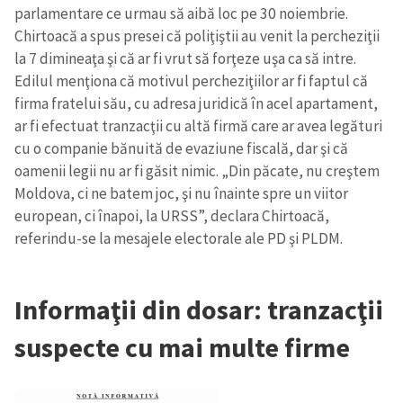
parlamentare ce urmau să aibă loc pe 30 noiembrie.
Chirtoacă a spus presei că poliţiştii au venit la percheziţii
la 7 dimineaţa şi că ar fi vrut să forţeze uşa ca să intre.
Edilul menţiona că motivul percheziţiilor ar fi faptul că
firma fratelui său, cu adresa juridică în acel apartament,
ar fi efectuat tranzacţii cu altă firmă care ar avea legături
cu o companie bănuită de evaziune fiscală, dar şi că
oamenii legii nu ar fi găsit nimic. „Din păcate, nu creştem
Moldova, ci ne batem joc, şi nu înainte spre un viitor
european, ci înapoi, la URSS”, declara Chirtoacă,
referindu-se la mesajele electorale ale PD şi PLDM.
Informaţii din dosar: tranzacţii
suspecte cu mai multe firme