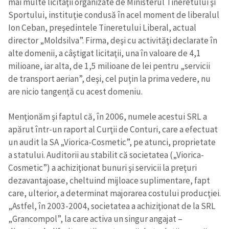
mai multe licitaţii organizate de Ministerul Tineretului şi
Sportului, instituţie condusă în acel moment de liberalul
Ion Ceban, preşedintele Tineretului Liberal, actual
director „Moldsilva”. Firma, deşi cu activităţi declarate în
alte domenii, a câştigat licitaţii, una în valoare de 4,1
milioane, iar alta, de 1,5 milioane de lei pentru „servicii
de transport aerian”, deşi, cel puţin la prima vedere, nu
are nicio tangenţă cu acest domeniu.
Menţionăm şi faptul că, în 2006, numele acestui SRL a
apărut într-un raport al Curţii de Conturi, care a efectuat
un audit la SA „Viorica-Cosmetic”, pe atunci, proprietate
a statului. Auditorii au stabilit că societatea („Viorica-
Cosmetic”) a achiziţionat bunuri şi servicii la preţuri
dezavantajoase, cheltuind mijloace suplimentare, fapt
care, ulterior, a determinat majorarea costului producţiei.
„Astfel, în 2003-2004, societatea a achiziţionat de la SRL
„Grancompol”, la care activa un singur angajat –