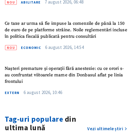
7 august 2026, 06:48
NOU
ABILITARE
Ce taxe ar urma să fie impuse la comenzile de până la 150
de euro de pe platforme străine. Noile reglementări incluse
în politica fiscală publicată pentru consultări
6 august 2026, 14:54
NOU
ECONOMIC
Nașteri premature și operații fără anestezie: cu ce orori s-
au confruntat viitoarele mame din Donbasul aflat pe linia
frontului
6 august 2026, 10:46
EXTERN
Tag-uri populare
din
ultima lună
Vezi ultimele știri