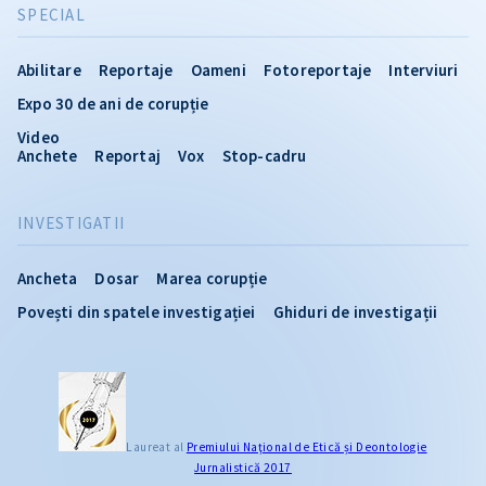
SPECIAL
Abilitare
Reportaje
Oameni
Fotoreportaje
Interviuri
Expo 30 de ani de corupție
Video
Anchete
Reportaj
Vox
Stop-cadru
INVESTIGATII
Ancheta
Dosar
Marea corupție
Povești din spatele investigației
Ghiduri de investigații
Laureat al
Premiului Naţional de Etică și Deontologie
Jurnalistică 2017