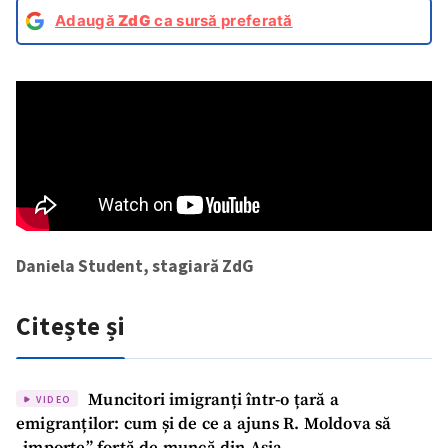
Adaugă
ZdG
ca sursă preferată
Daniela Student, stagiară ZdG
Citește și
Muncitori imigranți într-o țară a
VIDEO
emigranților: cum și de ce a ajuns R. Moldova să