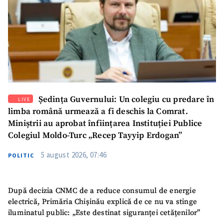
acord cu
politica de
confidențialitate
.
TRIMITE ȘTIREA
Ședința Guvernului: Un colegiu cu predare în
LIVE
limba română urmează a fi deschis la Comrat.
Miniștrii au aprobat înființarea Instituției Publice
Colegiul Moldo-Turc „Recep Tayyip Erdogan”
5 august 2026, 07:46
POLITIC
După decizia CNMC de a reduce consumul de energie
electrică, Primăria Chișinău explică de ce nu va stinge
SUSȚINE
iluminatul public: „Este destinat siguranței cetățenilor”