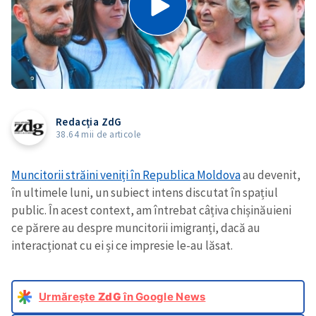
Redacția ZdG
38.64 mii de articole
Muncitorii străini veniți în Republica Moldova
au devenit,
în ultimele luni, un subiect intens discutat în spațiul
public. În acest context, am întrebat câțiva chișinăuieni
ce părere au despre muncitorii imigranți, dacă au
interacționat cu ei și ce impresie le-au lăsat.
Urmărește
ZdG
în Google News