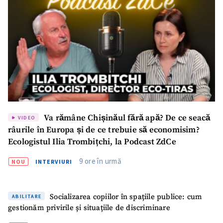
Trimite o informație
Despre ZdG
in English
на русском
Va rămâne Chișinăul fără apă? De ce seacă
VIDEO
râurile în Europa și de ce trebuie să economisim?
Ecologistul Ilia Trombițchi, la Podcast ZdCe
9 ore în urmă
NOU
INTERVIURI
Socializarea copiilor în spațiile publice: cum
ABILITARE
gestionăm privirile și situațiile de discriminare