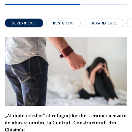
GUVERN
1903
RUSIA
1886
UCRAINA
1662
ȘTIREA MEA
Titlu știre
+ Adaugă titlu
„Al doilea război” al refugiaților din Ucraina: acuzații
Fotografie
+ Încarcă imagine
de abuz și umilire la Centrul „Constructorul” din
Chișinău