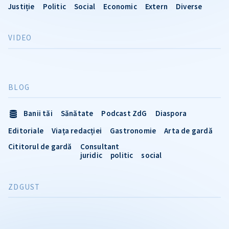
Justiție
Politic
Social
Economic
Extern
Diverse
VIDEO
BLOG
Banii tăi
Sănătate
Podcast ZdG
Diaspora
Editoriale
Viața redacției
Gastronomie
Arta de gardă
Cititorul de gardă
Consultant
juridic
politic
social
ZDGUST