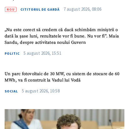
Link media
+ Link media
7 august 2026, 08:06
NOU
CITITORUL DE GARDĂ
„Nu este corect să credem că dacă schimbăm miniștrii o
Mesajul știrei
+ Mesajul știrei
dată la șase luni, rezultatele vor fi bune. Nu vor fi”. Maia
Sandu, despre activitatea noului Guvern
5 august 2026, 15:51
POLITIC
CONTACT SURSĂ
Sursă anonimă
Un parc fotovoltaic de 30 MW, cu sistem de stocare de 60
Nume
+ Numele meu
MWh, va fi construit la Vadul lui Vodă
5 august 2026, 10:58
SOCIAL
Email
+ Emailul meu
Telefon
+ Telefon personal
Am citit și sunt de