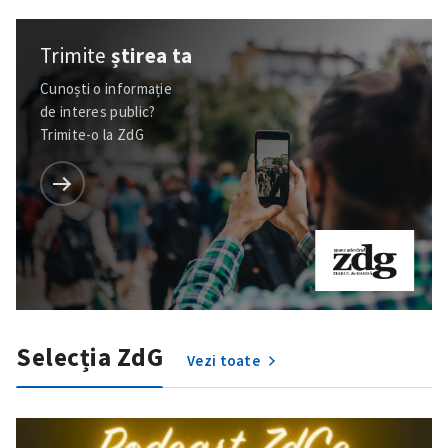
Trimite
știrea ta
Cunoști o informație
de interes public?
Trimite-o la ZdG
Selecția ZdG
Vezi toate