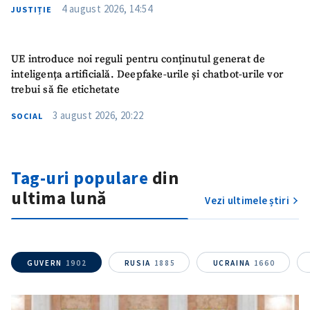
4 august 2026, 14:54
JUSTIȚIE
UE introduce noi reguli pentru conținutul generat de
inteligența artificială. Deepfake-urile și chatbot-urile vor
trebui să fie etichetate
3 august 2026, 20:22
SOCIAL
Tag-uri populare
din
ultima lună
Vezi ultimele știri
GUVERN
1902
RUSIA
1885
UCRAINA
1660