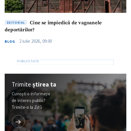
Cine se împiedică de vagoanele
EDITORIAL
deportărilor?
2 iulie 2026, 09:00
BLOG
Trimite
știrea ta
Cunoști o informație
de interes public?
Trimite-o la ZdG