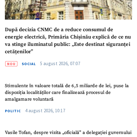
Email
+ Emailul meu
După decizia CNMC de a reduce consumul de
Telefon
+ Telefon personal
energie electrică, Primăria Chișinău explică de ce nu
va stinge iluminatul public: „Este destinat siguranței
Am citit și sunt de
cetățenilor”
acord cu
politica de
confidențialitate
.
5 august 2026, 07:07
NOU
SOCIAL
TRIMITE ȘTIREA
Stimulente în valoare totală de 6,5 miliarde de lei, puse la
dispoziția localităților care finalizează procesul de
amalgamare voluntară
4 august 2026, 10:17
POLITIC
Vasile Tofan, despre vizita „oficială” a delegației guvernului