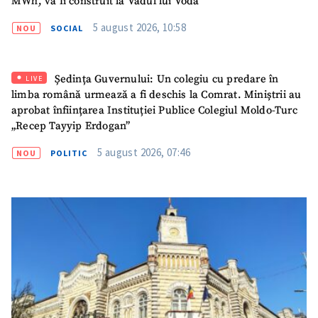
MWh, va fi construit la Vadul lui Vodă
5 august 2026, 10:58
NOU
SOCIAL
ȘTIREA MEA
Titlu știre
+ Adaugă titlu
Ședința Guvernului: Un colegiu cu predare în
LIVE
limba română urmează a fi deschis la Comrat. Miniștrii au
Fotografie
+ Încarcă imagine
aprobat înființarea Instituției Publice Colegiul Moldo-Turc
„Recep Tayyip Erdogan”
Link media
+ Link media
5 august 2026, 07:46
NOU
POLITIC
Mesajul știrei
+ Mesajul știrei
CONTACT SURSĂ
Sursă anonimă
Nume
+ Numele meu