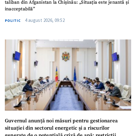
taliban din Afganistan la Chișinău: „Situația este jenantă și
inacceptabilă”
4 august 2026, 09:52
POLITIC
SUSȚINE
Guvernul anunță noi măsuri pentru gestionarea
situației din sectorul energetic și a riscurilor
generate de o potențială criză de apă: restricții