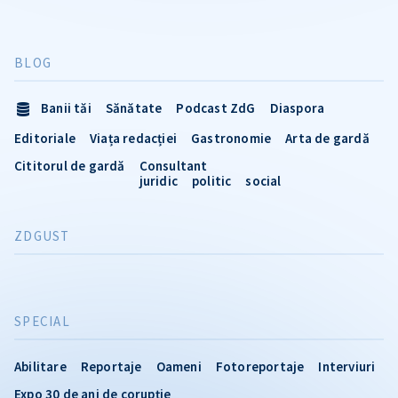
BLOG
Banii tăi
Sănătate
Podcast ZdG
Diaspora
Editoriale
Viața redacției
Gastronomie
Arta de gardă
Cititorul de gardă
Consultant
juridic
politic
social
ZDGUST
SPECIAL
Abilitare
Reportaje
Oameni
Fotoreportaje
Interviuri
Expo 30 de ani de corupție