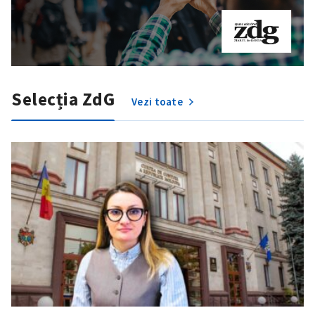
Selecția ZdG
Vezi toate