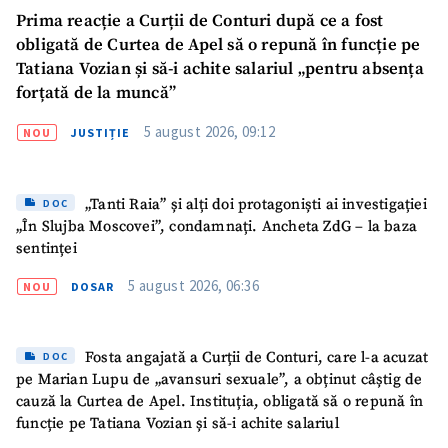
Prima reacție a Curții de Conturi după ce a fost
obligată de Curtea de Apel să o repună în funcție pe
Tatiana Vozian și să-i achite salariul „pentru absența
forțată de la muncă”
5 august 2026, 09:12
NOU
JUSTIȚIE
„Tanti Raia” și alți doi protagoniști ai investigației
DOC
„În Slujba Moscovei”, condamnați. Ancheta ZdG – la baza
sentinței
5 august 2026, 06:36
NOU
DOSAR
Fosta angajată a Curții de Conturi, care l-a acuzat
DOC
pe Marian Lupu de „avansuri sexuale”, a obținut câștig de
Trimite o informație
Despre ZdG
cauză la Curtea de Apel. Instituția, obligată să o repună în
in English
на русском
funcție pe Tatiana Vozian și să-i achite salariul