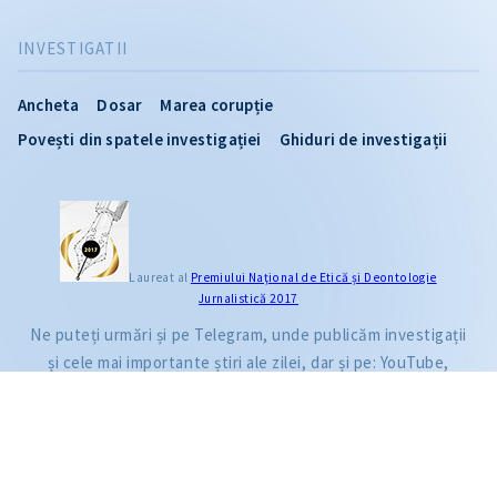
INVESTIGATII
Ancheta
Dosar
Marea corupție
Povești din spatele investigației
Ghiduri de investigații
CITEȘTE
Laureat al
Premiului Naţional de Etică și Deontologie
Jurnalistică 2017
Citește articolul
Ne puteți urmări și pe Telegram, unde publicăm investigații
și cele mai importante știri ale zilei, dar și pe: YouTube,
Facebook, Instagram și TikTok.