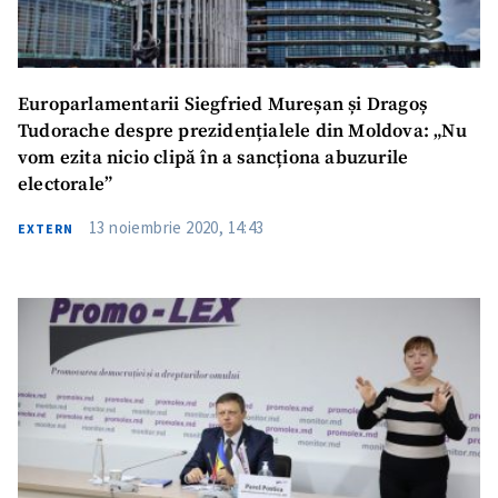
Europarlamentarii Siegfried Mureșan și Dragoș
Tudorache despre prezidențialele din Moldova: „Nu
vom ezita nicio clipă în a sancționa abuzurile
electorale”
13 noiembrie 2020, 14:43
EXTERN
ȘTIREA MEA
Titlu știre
+ Adaugă titlu
Fotografie
+ Încarcă imagine