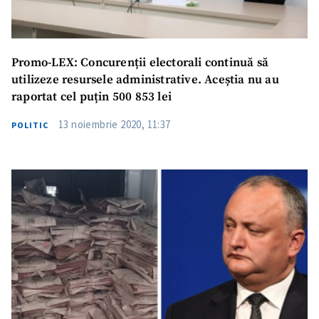
Link media
+ Link media
Promo-LEX: Concurenții electorali continuă să
utilizeze resursele administrative. Aceștia nu au
raportat cel puțin 500 853 lei
Mesajul știrei
+ Mesajul știrei
13 noiembrie 2020, 11:37
POLITIC
CONTACT SURSĂ
Sursă anonimă
Nume
+ Numele meu
Email
+ Emailul meu
Telefon
+ Telefon personal