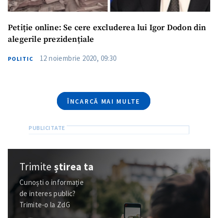
Am citit și sunt de
acord cu
politica de
confidențialitate
.
Petiție online: Se cere excluderea lui Igor Dodon din
alegerile prezidențiale
TRIMITE ȘTIREA
12 noiembrie 2020, 09:30
POLITIC
ÎNCARCĂ MAI MULTE
Trimite
știrea ta
Cunoști o informație
de interes public?
Trimite-o la ZdG