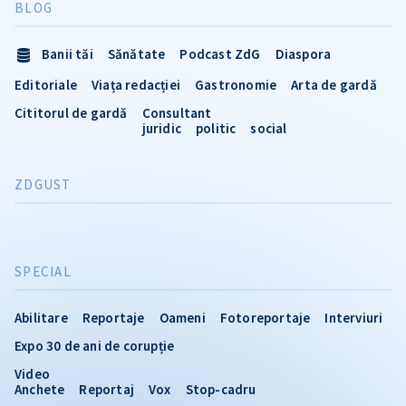
BLOG
Banii tăi
Sănătate
Podcast ZdG
Diaspora
Editoriale
Viața redacției
Gastronomie
Arta de gardă
Cititorul de gardă
Consultant
juridic
politic
social
ZDGUST
SPECIAL
Abilitare
Reportaje
Oameni
Fotoreportaje
Interviuri
Expo 30 de ani de corupție
Video
Anchete
Reportaj
Vox
Stop-cadru