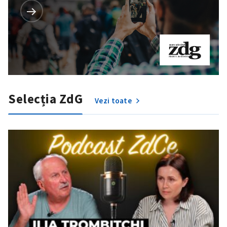
Selecția ZdG
Vezi toate
SUSȚINE