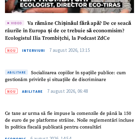
Va rămâne Chișinăul fără apă? De ce seacă
VIDEO
râurile în Europa și de ce trebuie să economisim?
Ecologistul Ilia Trombițchi, la Podcast ZdCe
7 august 2026, 13:15
NOU
INTERVIURI
Socializarea copiilor în spațiile publice: cum
ABILITARE
gestionăm privirile și situațiile de discriminare
7 august 2026, 06:48
NOU
ABILITARE
Ce taxe ar urma să fie impuse la comenzile de până la 150
de euro de pe platforme străine. Noile reglementări incluse
în politica fiscală publicată pentru consultări
6 august 2026, 14:54
ECONOMIC