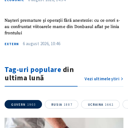
Nașteri premature și operații fără anestezie: cu ce orori s-
au confruntat viitoarele mame din Donbasul aflat pe linia
frontului
6 august 2026, 10:46
EXTERN
Tag-uri populare
din
ultima lună
Vezi ultimele știri
GUVERN
1903
RUSIA
1887
UCRAINA
1662