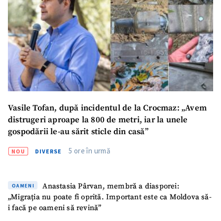
Vasile Tofan, după incidentul de la Crocmaz: „Avem
ȘTIREA MEA
distrugeri aproape la 800 de metri, iar la unele
Titlu știre
+ Adaugă titlu
gospodării le-au sărit sticle din casă”
5 ore în urmă
NOU
DIVERSE
Fotografie
+ Încarcă imagine
Anastasia Pârvan, membră a diasporei:
Link media
+ Link media
OAMENI
„Migrația nu poate fi oprită. Important este ca Moldova să-
i facă pe oameni să revină”