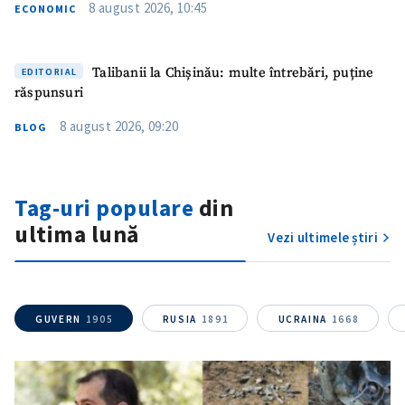
8 august 2026, 10:45
ECONOMIC
Talibanii la Chișinău: multe întrebări, puține
EDITORIAL
răspunsuri
8 august 2026, 09:20
BLOG
Tag-uri populare
din
ultima lună
Vezi ultimele știri
GUVERN
1905
RUSIA
1891
UCRAINA
1668