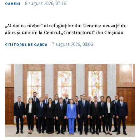
8 august 2026, 07:16
OAMENI
Mesajul știrei
+ Mesajul știrei
„Al doilea război” al refugiaților din Ucraina: acuzații de
CONTACT SURSĂ
abuz și umilire la Centrul „Constructorul” din Chișinău
Sursă anonimă
7 august 2026, 08:06
CITITORUL DE GARDĂ
Nume
+ Numele meu
Email
+ Emailul meu
Telefon
+ Telefon personal
Am citit și sunt de
acord cu
politica de
confidențialitate
.
TRIMITE ȘTIREA