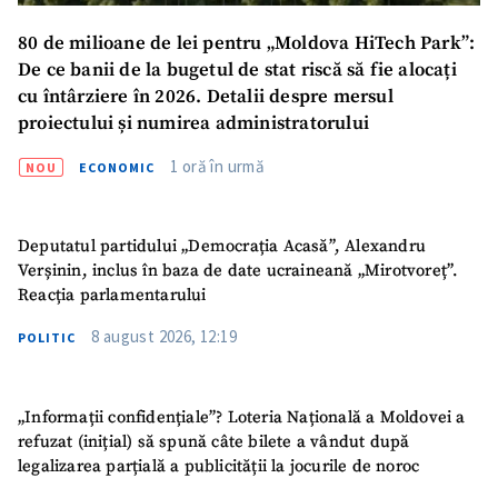
80 de milioane de lei pentru „Moldova HiTech Park”:
Trimite o informație
Despre ZdG
De ce banii de la bugetul de stat riscă să fie alocați
in English
на русском
cu întârziere în 2026. Detalii despre mersul
proiectului și numirea administratorului
1 oră în urmă
NOU
ECONOMIC
Deputatul partidului „Democrația Acasă”, Alexandru
Verșinin, inclus în baza de date ucraineană „Mirotvoreț”.
Reacția parlamentarului
8 august 2026, 12:19
POLITIC
„Informații confidențiale”? Loteria Națională a Moldovei a
refuzat (inițial) să spună câte bilete a vândut după
legalizarea parțială a publicității la jocurile de noroc