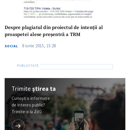
Despre plagiatul din proiectul de intenții al
proaspetei alese preșentră a TRM
8 iunie 2015, 15:28
SOCIAL
Trimite
știrea ta
Cunoști o informație
de interes public?
Trimite-o la ZdG