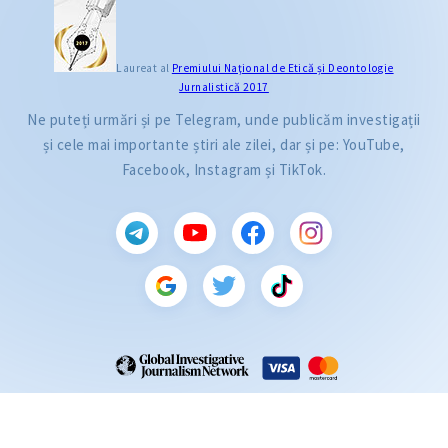
Laureat al
Premiului Naţional de Etică și Deontologie
Jurnalistică 2017
Ne puteți urmări și pe Telegram, unde publicăm investigații
și cele mai importante știri ale zilei, dar și pe: YouTube,
Facebook, Instagram și TikTok.
CITEȘTE
Citește articolul
ZdG este membru al rețelei globale a jurnaliștilor de investigație (GIJN).
2004—2026 © Ziarul de Gardă.