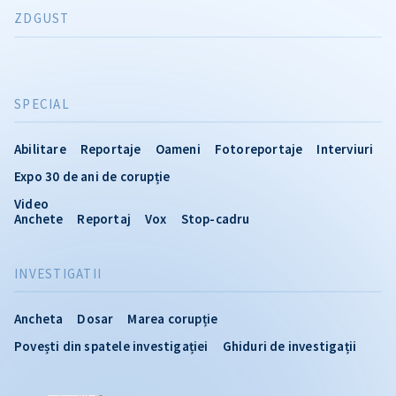
ZDGUST
SPECIAL
Abilitare
Reportaje
Oameni
Fotoreportaje
Interviuri
Expo 30 de ani de corupție
Video
Anchete
Reportaj
Vox
Stop-cadru
INVESTIGATII
Ancheta
Dosar
Marea corupție
Povești din spatele investigației
Ghiduri de investigații