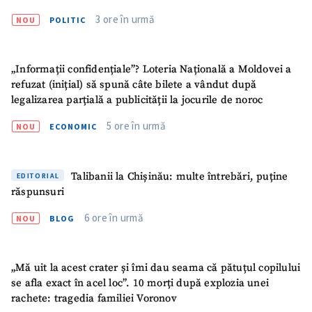
3 ore în urmă
NOU
POLITIC
„Informații confidențiale”? Loteria Națională a Moldovei a
refuzat (inițial) să spună câte bilete a vândut după
legalizarea parțială a publicității la jocurile de noroc
ȘTIREA MEA
5 ore în urmă
NOU
ECONOMIC
Titlu știre
+ Adaugă titlu
Fotografie
+ Încarcă imagine
Talibanii la Chișinău: multe întrebări, puține
EDITORIAL
răspunsuri
Link media
+ Link media
6 ore în urmă
NOU
BLOG
„Mă uit la acest crater și îmi dau seama că pătuțul copilului
Mesajul știrei
+ Mesajul știrei
se afla exact în acel loc”. 10 morți după explozia unei
rachete: tragedia familiei Voronov