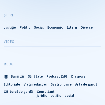
ŞTIRI
Justiție
Politic
Social
Economic
Extern
Diverse
VIDEO
BLOG
Banii tăi
Sănătate
Podcast ZdG
Diaspora
Editoriale
Viața redacției
Gastronomie
Arta de gardă
Cititorul de gardă
Consultant
juridic
politic
social