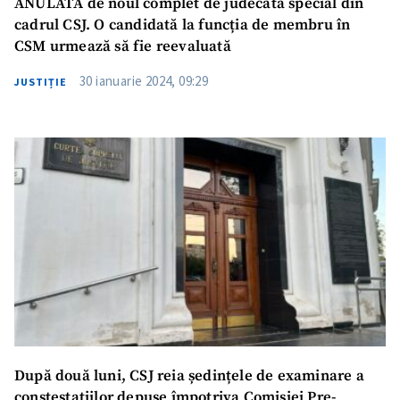
ANULATĂ de noul complet de judecată special din
cadrul CSJ. O candidată la funcția de membru în
CSM urmează să fie reevaluată
Trimite o informație
Despre ZdG
30 ianuarie 2024, 09:29
JUSTIȚIE
in English
на русском
După două luni, CSJ reia ședințele de examinare a
constestațiilor depuse împotriva Comisiei Pre-