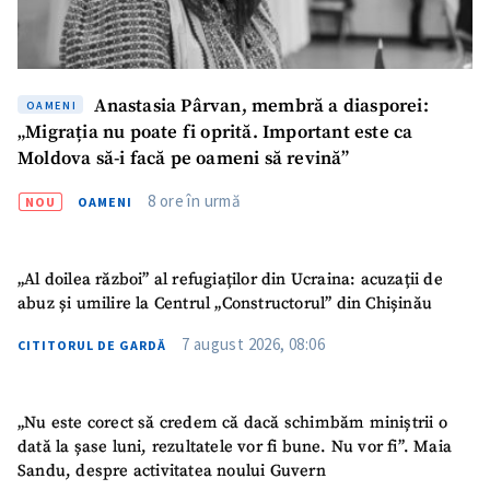
Anastasia Pârvan, membră a diasporei:
OAMENI
„Migrația nu poate fi oprită. Important este ca
Moldova să-i facă pe oameni să revină”
8 ore în urmă
NOU
OAMENI
„Al doilea război” al refugiaților din Ucraina: acuzații de
abuz și umilire la Centrul „Constructorul” din Chișinău
7 august 2026, 08:06
CITITORUL DE GARDĂ
„Nu este corect să credem că dacă schimbăm miniștrii o
SUSȚINE
dată la șase luni, rezultatele vor fi bune. Nu vor fi”. Maia
Sandu, despre activitatea noului Guvern