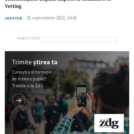
Vetting
25 septembrie 2023, 14:45
JUSTIȚIE
Trimite
știrea ta
Cunoști o informație
de interes public?
Trimite-o la ZdG