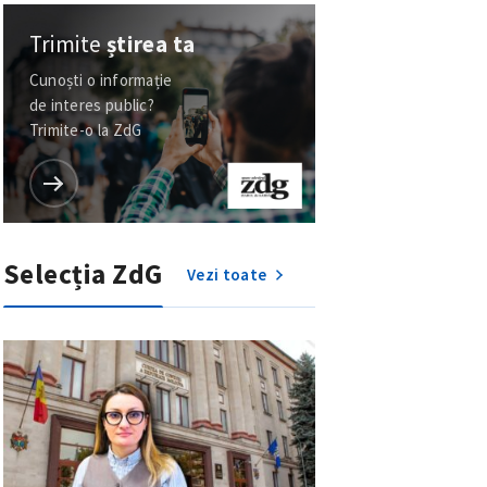
Trimite
știrea ta
Cunoști o informație
de interes public?
Trimite-o la ZdG
Selecția ZdG
Vezi toate