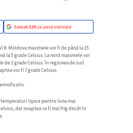
Adaugă
ZdG
ca sursă preferată
ul R. Moldova maximele vor fi de până la 15
nă la 5 grade Celsius. La nord maximele vor
le de 2 grade Celsius. În regiunea de sud
oaptea vor fi 7 grade Celsius.
emnificativ.
u temperaturi tipice pentru luna mai.
lsius, dar noaptea va fi mai frig decât în
s.