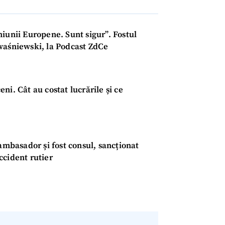
unii Europene. Sunt sigur”. Fostul
waśniewski, la Podcast ZdCe
ni. Cât au costat lucrările și ce
CONTACT SURSĂ
Sursă anonimă
+ Adaugă titlu
 ambasador și fost consul, sancționat
ccident rutier
Nume
+ Numele 
+ Încarcă imagine
Email
+ Emailul 
+ Link media
Telefon
+ Telefon pe