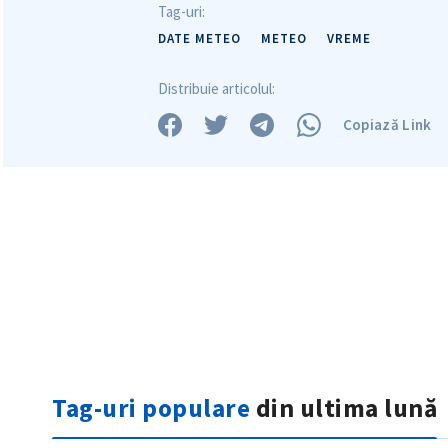
Tag-uri:
Mesajul știrei
DATE METEO
METEO
VREME
Distribuie articolul:
Copiază Link
Tag-uri populare
din ultima lună