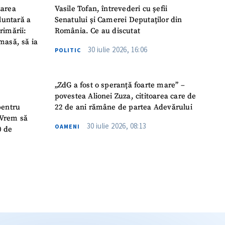
zarea
Vasile Tofan, întrevederi cu șefii
luntară a
Senatului și Camerei Deputaților din
rimării:
România. Ce au discutat
masă, să ia
30 iulie 2026, 16:06
POLITIC
„ZdG a fost o speranță foarte mare” –
povestea Alionei Zuza, cititoarea care de
pentru
22 de ani rămâne de partea Adevărului
 „Vrem să
30 iulie 2026, 08:13
OAMENI
0 de