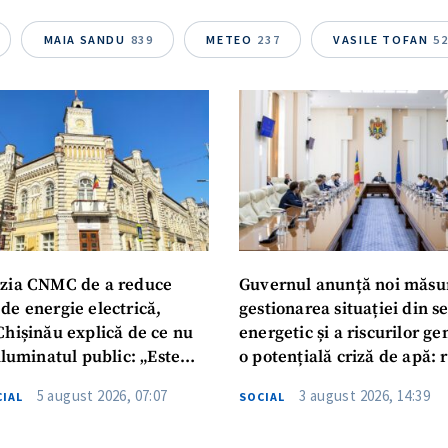
MAIA SANDU
839
METEO
237
VASILE TOFAN
5
zia CNMC de a reduce
Guvernul anunță noi măsu
de energie electrică,
gestionarea situației din s
Chișinău explică de ce nu
energetic și a riscurilor g
iluminatul public: „Este
o potențială criză de apă: r
iguranței cetățenilor”
privind utilizarea apei pot
5 august 2026, 07:07
3 august 2026, 14:39
IAL
SOCIAL