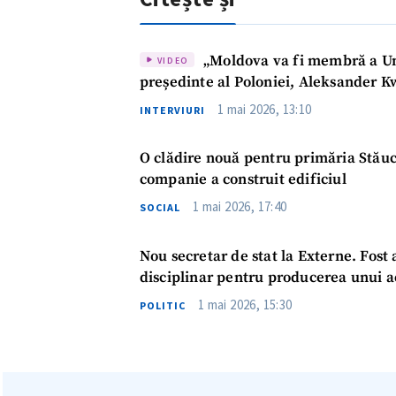
„Moldova va fi membră a Uni
VIDEO
președinte al Poloniei, Aleksander K
1 mai 2026, 13:10
INTERVIURI
O clădire nouă pentru primăria Stăuce
companie a construit edificiul
ȘTIREA MEA
1 mai 2026, 17:40
SOCIAL
Titlu știre
Nou secretar de stat la Externe. Fost
disciplinar pentru producerea unui a
Fotografie
1 mai 2026, 15:30
POLITIC
Link media