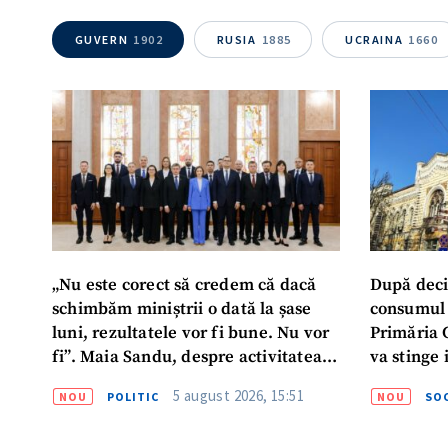
GUVERN
1902
RUSIA
1885
UCRAINA
1660
„Nu este corect să credem că dacă
După deci
schimbăm miniștrii o dată la șase
consumul 
luni, rezultatele vor fi bune. Nu vor
Primăria 
fi”. Maia Sandu, despre activitatea
va stinge 
noului Guvern
destinat s
5 august 2026, 15:51
NOU
POLITIC
NOU
SOC