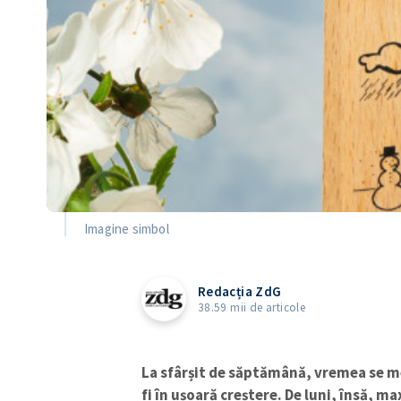
Imagine simbol
Redacția ZdG
38.59 mii de articole
La sfârșit de săptămână, vremea se m
fi în ușoară creștere. De luni, însă, m