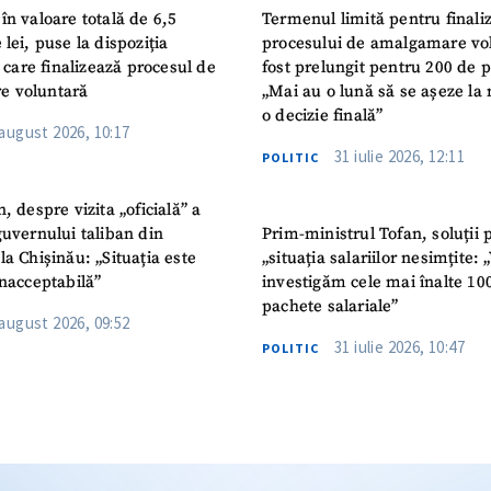
în valoare totală de 6,5
Termenul limită pentru finali
 lei, puse la dispoziția
procesului de amalgamare vo
or care finalizează procesul de
fost prelungit pentru 200 de p
e voluntară
„Mai au o lună să se așeze la 
o decizie finală”
 august 2026, 10:17
31 iulie 2026, 12:11
POLITIC
n, despre vizita „oficială” a
guvernului taliban din
Prim-ministrul Tofan, soluții 
la Chișinău: „Situația este
„situația salariilor nesimțite:
inacceptabilă”
investigăm cele mai înalte 10
pachete salariale”
 august 2026, 09:52
31 iulie 2026, 10:47
POLITIC