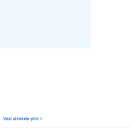
Am citit și sunt de ac
+ Mesajul știrei
confidențialitate
.
TRIMITE ȘT
Vezi ultimele știri