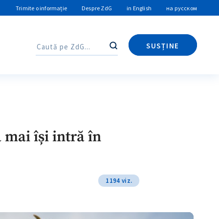
Trimite o informație
Despre ZdG
in English
на русском
SUSȚINE
Caută
Caută
mai își intră în
1194 viz.