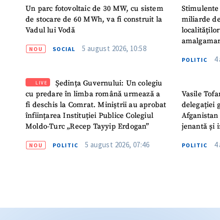
Un parc fotovoltaic de 30 MW, cu sistem
Stimulente 
de stocare de 60 MWh, va fi construit la
miliarde de
Vadul lui Vodă
localitățil
amalgamar
5 august 2026, 10:58
NOU
SOCIAL
4
POLITIC
Ședința Guvernului: Un colegiu
LIVE
cu predare în limba română urmează a
Vasile Tofa
fi deschis la Comrat. Miniștrii au aprobat
delegației 
înființarea Instituției Publice Colegiul
Afganistan 
Moldo-Turc „Recep Tayyip Erdogan”
jenantă și 
5 august 2026, 07:46
4
NOU
POLITIC
POLITIC