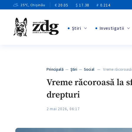
€
20.05
$
17.38
₽
0.214
25
°C
, Chișinău
Ştiri
Investigatii
+8
+4
+1
+12
+1
Principală
—
Ştiri
—
Social
— Vreme răcoroasă l
+5
Vreme răcoroasă la sf
drepturi
2 mai 2026, 06:17