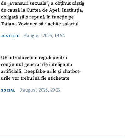
de „avansuri sexuale”, a obținut câștig
ord cu
politica de
de cauză la Curtea de Apel. Instituția,
obligată să o repună în funcție pe
Tatiana Vozian și să-i achite salariul
IREA
4 august 2026, 14:54
JUSTIȚIE
UE introduce noi reguli pentru
conținutul generat de inteligența
artificială. Deepfake-urile și chatbot-
urile vor trebui să fie etichetate
3 august 2026, 20:22
SOCIAL