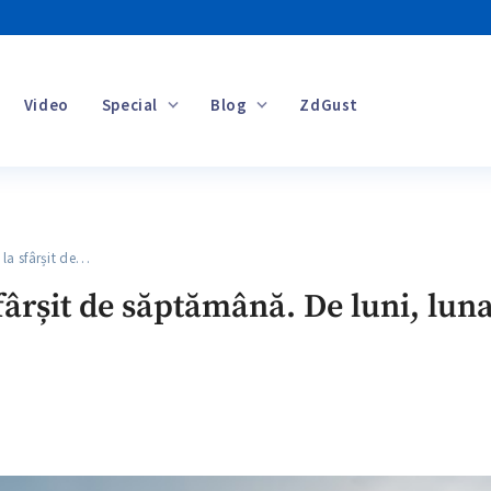
Video
Special
Blog
ZdGust
Banii tăi
a sfârșit de…
ârșit de săptămână. De luni, luna 