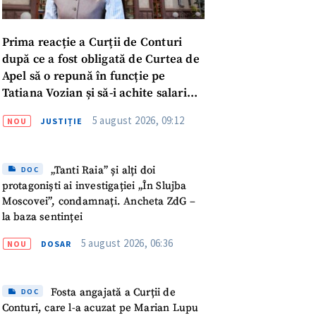
Prima reacție a Curții de Conturi
după ce a fost obligată de Curtea de
Apel să o repună în funcție pe
Tatiana Vozian și să-i achite salariul
„pentru absența forțată de la
5 august 2026, 09:12
NOU
JUSTIȚIE
muncă”
„Tanti Raia” și alți doi
DOC
protagoniști ai investigației „În Slujba
Moscovei”, condamnați. Ancheta ZdG –
la baza sentinței
meu
5 august 2026, 06:36
NOU
DOSAR
meu
Fosta angajată a Curții de
DOC
rsonal
Conturi, care l-a acuzat pe Marian Lupu