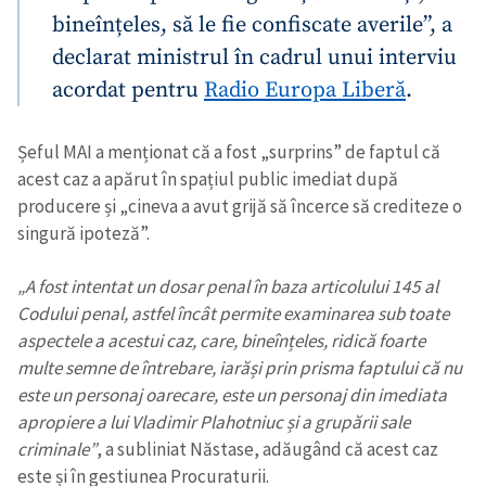
bineînțeles, să le fie confiscate averile”, a
declarat ministrul în cadrul unui interviu
acordat pentru
Radio Europa Liberă
.
Șeful MAI a menționat că a fost „surprins” de faptul că
acest caz a apărut în spațiul public imediat după
producere și „cineva a avut grijă să încerce să crediteze o
singură ipoteză”.
„A fost intentat un dosar penal în baza articolului 145 al
Codului penal, astfel încât permite examinarea sub toate
aspectele a acestui caz, care, bineînțeles, ridică foarte
multe semne de întrebare, iarăși prin prisma faptului că nu
este un personaj oarecare, este un personaj din imediata
apropiere a lui Vladimir Plahotniuc și a grupării sale
criminale”
, a subliniat Năstase, adăugând că acest caz
este și în gestiunea Procuraturii.