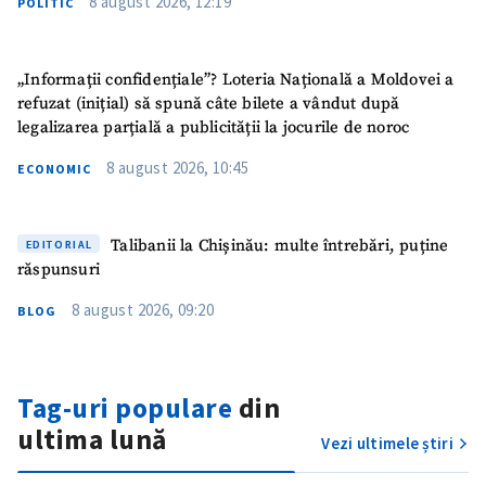
8 august 2026, 12:19
POLITIC
ȘTIREA MEA
„Informații confidențiale”? Loteria Națională a Moldovei a
refuzat (inițial) să spună câte bilete a vândut după
Titlu știre
+ Adaugă titlu
legalizarea parțială a publicității la jocurile de noroc
8 august 2026, 10:45
ECONOMIC
Fotografie
+ Încarcă imagine
Link media
+ Link media
Talibanii la Chișinău: multe întrebări, puține
EDITORIAL
răspunsuri
8 august 2026, 09:20
BLOG
Mesajul știrei
+ Mesajul știrei
Tag-uri populare
din
CONTACT SURSĂ
ultima lună
Vezi ultimele știri
Sursă anonimă