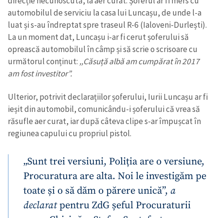
direcție necunoscută, la aer curat. Șoferul ar fi mers cu
automobilul de serviciu la casa lui Luncașu, de unde l-a
luat și s-au îndreptat spre traseul R-6 (Ialoveni-Durlești).
La un moment dat, Luncașu i-ar fi cerut șoferului să
oprească automobilul în câmp și să scrie o scrisoare cu
următorul conținut:
,,Căsuță albă am cumpărat în 2017
am fost investitor”.
Ulterior, potrivit declarațiilor șoferului, Iurii Luncașu ar fi
ieșit din automobil, comunicându-i șoferului că vrea să
răsufle aer curat, iar după câteva clipe s-ar împușcat în
regiunea capului cu propriul pistol.
„Sunt trei versiuni, Poliția are o versiune,
Procuratura are alta. Noi le investigăm pe
toate și o să dăm o părere unică”,
a
declarat
pentru ZdG șeful Procuraturii