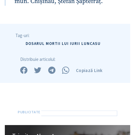
mun. Chișinău, Ștefan Șaptefraț.
Trimite o informație
Despre ZdG
in English
на русском
Tag-uri:
DOSARUL MORTII LUI IURII LUNCASU
Distribuie articolul:
Copiază Link