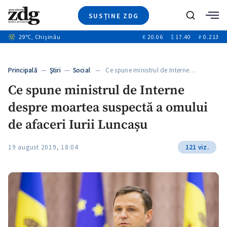
SUSȚINE ZDG
+6
Caută
+1
29
°C
, Chișinău
€
20.06
$
17.40
₽
0.213
Ştiri
+4
+3
Investigatii
Banii tăi
+4
Principală
—
Ştiri
—
Social
— Ce spune ministrul de Interne…
Video
+2
Ce spune ministrul de Interne
Special
despre moartea suspectă a omului
Blog
ZdGust
de afaceri Iurii Luncașu
19 august 2019, 18:04
121 viz.