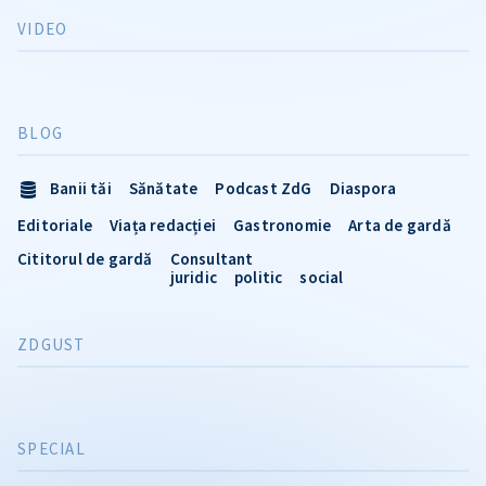
VIDEO
BLOG
Banii tăi
Sănătate
Podcast ZdG
Diaspora
Editoriale
Viața redacției
Gastronomie
Arta de gardă
Cititorul de gardă
Consultant
juridic
politic
social
ZDGUST
SPECIAL