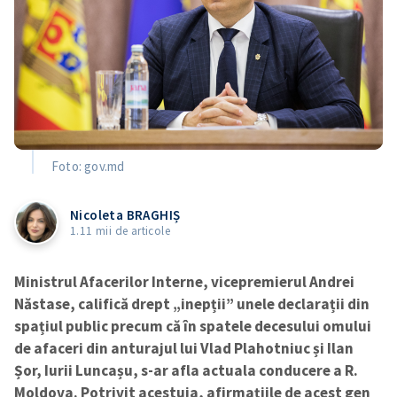
Foto: gov.md
Nicoleta BRAGHIȘ
1.11 mii de articole
Ministrul Afacerilor Interne, vicepremierul Andrei
Năstase, califică drept „inepții” unele declarații din
spațiul public precum că în spatele decesului omului
de afaceri din anturajul lui Vlad Plahotniuc și Ilan
Șor, Iurii Luncașu, s-ar afla actuala conducere a R.
Moldova. Potrivit acestuia, afirmațiile de acest gen