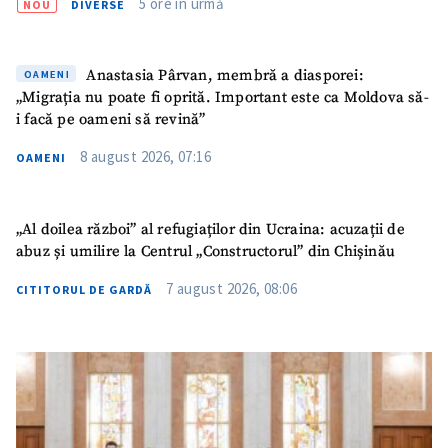
5 ore în urmă
NOU
DIVERSE
Anastasia Pârvan, membră a diasporei:
OAMENI
„Migrația nu poate fi oprită. Important este ca Moldova să-
i facă pe oameni să revină”
8 august 2026, 07:16
OAMENI
„Al doilea război” al refugiaților din Ucraina: acuzații de
abuz și umilire la Centrul „Constructorul” din Chișinău
7 august 2026, 08:06
CITITORUL DE GARDĂ
SUSȚINE