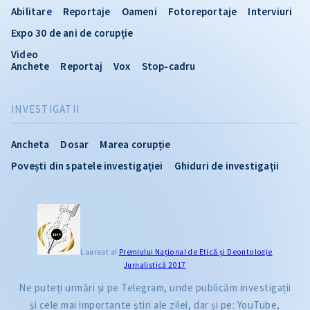
Abilitare
Reportaje
Oameni
Fotoreportaje
Interviuri
Expo 30 de ani de corupție
Video
Anchete
Reportaj
Vox
Stop-cadru
INVESTIGATII
Ancheta
Dosar
Marea corupție
Povești din spatele investigației
Ghiduri de investigații
Laureat al
Premiului Naţional de Etică și Deontologie
Jurnalistică 2017
Ne puteți urmări și pe Telegram, unde publicăm investigații
și cele mai importante știri ale zilei, dar și pe: YouTube,