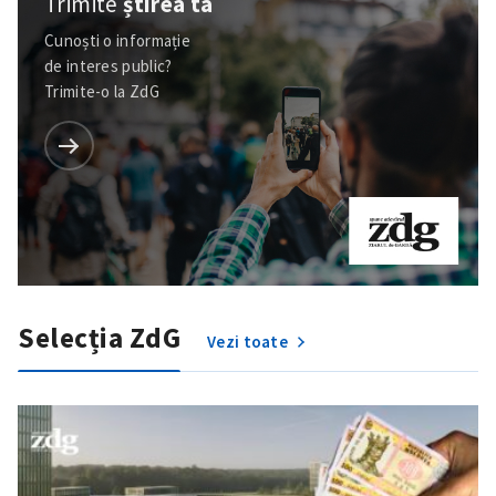
Trimite
știrea ta
Cunoști o informație
de interes public?
Trimite-o la ZdG
Selecția ZdG
Vezi toate