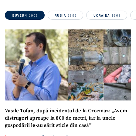
Nume
+ Numele meu
GUVERN
1905
RUSIA
1891
UCRAINA
1668
Email
+ Emailul meu
Telefon
+ Telefon personal
Am citit și sunt de
acord cu
politica de
confidențialitate
.
TRIMITE ȘTIREA
Vasile Tofan, după incidentul de la Crocmaz: „Avem
distrugeri aproape la 800 de metri, iar la unele
gospodării le-au sărit sticle din casă”