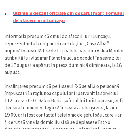
Ultimele detalii oficiale din dosarul morții omului
de afaceri Iurii Luncașu
Informația precum că omul de afaceri Iurii Luncașu,
reprezentantul companiei care deține „Casa Albă”,
impunătoarea clădire de la poalele parcului Valea Morilor
atribuită lui Vladimir Plahotniuc, a decedat în seara zilei
de 17 august a apărut în presă duminică dimineața, la 18
august.
Înștiințarea precum că pe traseul R-6 se află o persoană
împușcată în regiunea capului ar fi parvenit la serviciul
112 la ora 20:07. Babin Boris, șoferul lui Iurii Luncașu, ar fi
declarat oamenilor legii că în seara aceleiași zile, la ora
19:00, ar fi fost contactat telefonic de șeful său, care i-ar
fi cerut să vină la domiciliu și să se deplaseze într-o