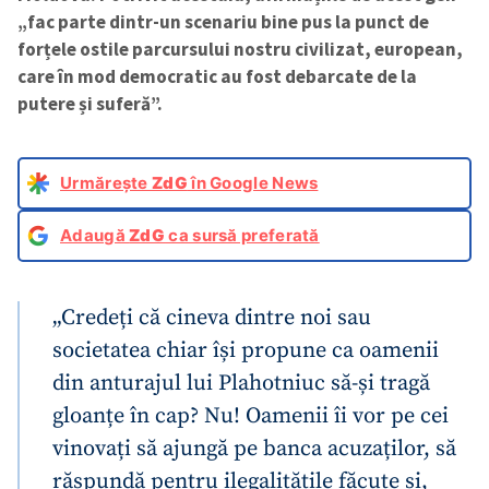
„fac parte dintr-un scenariu bine pus la punct de
forțele ostile parcursului nostru civilizat, european,
care în mod democratic au fost debarcate de la
putere și suferă”.
Urmărește
ZdG
în Google News
Adaugă
ZdG
ca sursă preferată
„Credeți că cineva dintre noi sau
societatea chiar își propune ca oamenii
din anturajul lui Plahotniuc să-și tragă
gloanțe în cap? Nu! Oamenii îi vor pe cei
vinovați să ajungă pe banca acuzaților, să
răspundă pentru ilegalitățile făcute și,