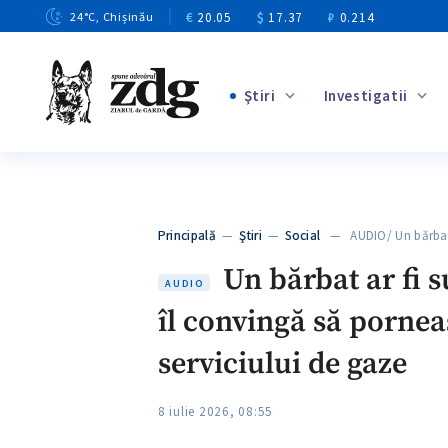
€
20.05
$
17.37
₽
0.214
24
°C
, Chișinău
Ştiri
Investigatii
+4
+1
+13
+10
Principală
—
Ştiri
—
Social
— AUDIO/ Un bărbat
+3
Un bărbat ar fi s
AUDIO
îl convingă să pornea
serviciului de gaze
8 iulie 2026, 08:55