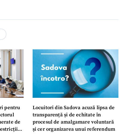
4
ri pentru
Locuitori din Sadova acuză lipsa de
ectorul
transparență și de echitate în
enerate de
procesul de amalgamare voluntară
estricții
și cer organizarea unui referendum