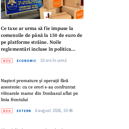
Ce taxe ar urma să fie impuse la
comenzile de până la 150 de euro de
pe platforme străine. Noile
reglementări incluse în politica
fiscală publicată pentru consultări
10 ore în urmă
NOU
ECONOMIC
Nașteri premature și operații fără
anestezie: cu ce orori s-au confruntat
viitoarele mame din Donbasul aflat pe
linia frontului
6 august 2026, 10:46
NOU
EXTERN
meu