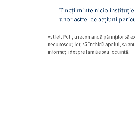
Țineți minte nicio instituție
unor astfel de acțiuni pericu
Astfel, Poliția recomandă părinților să e
necunoscuților, să închidă apelul, să an
informații despre familie sau locuință.
ȘTIREA MEA
Titlu știre
Fotografie