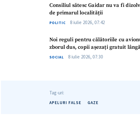
Consiliul sătesc Gaidar nu va fi dizol
de primarul localității
8 iulie 2026, 07:42
POLITIC
Noi reguli pentru călătoriile cu avion
zborul dus, copii așezați gratuit lâng
8 iulie 2026, 07:30
SOCIAL
Tag-uri:
APELURI FALSE
GAZE