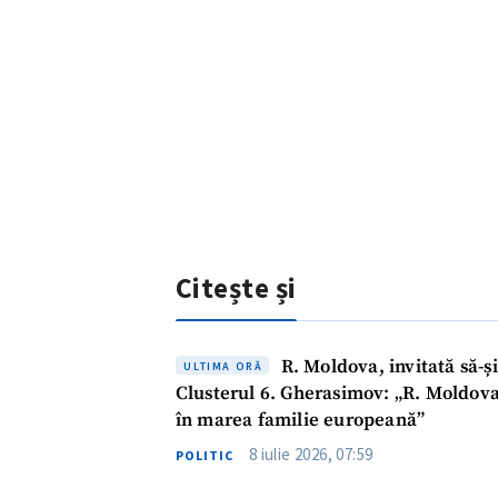
Link media
Mesajul știrei
Citește și
R. Moldova, invitată să-ș
ULTIMA ORĂ
Clusterul 6. Gherasimov: „R. Moldova 
în marea familie europeană”
8 iulie 2026, 07:59
POLITIC