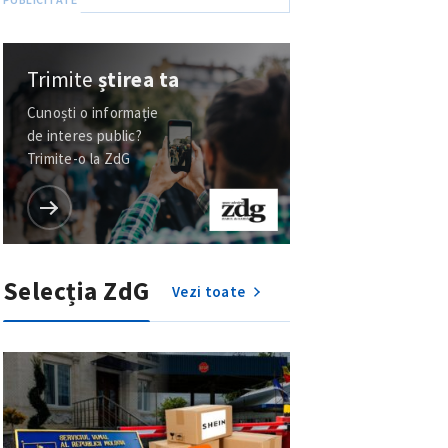
Trimite
știrea ta
Cunoști o informație
de interes public?
Trimite-o la ZdG
Selecția ZdG
Vezi toate