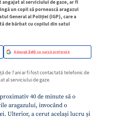
 angajat al serviciului de gaze, ar fi
ingă un copil să pornească aragazul
ul General al Poliției (IGP), care a
tă de bărbat cu copilul din satul
Adaugă
ZdG
ca sursă preferată
 de 7 ani ar fi fost contactată telefonic de
t al serviciului de gaze.
aproximativ 40 de minute să o
ile aragazului, invocând o
 ei. Ulterior, a cerut același lucru și