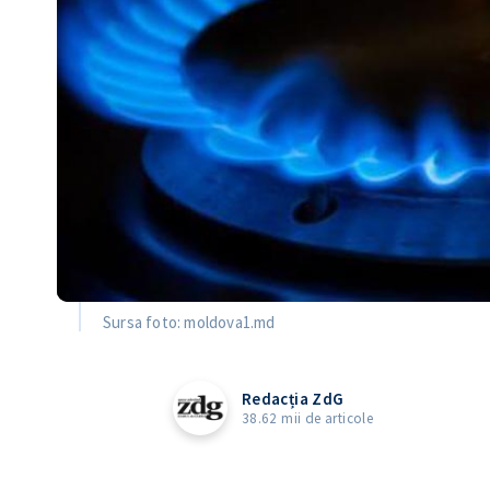
Sursa foto: moldova1.md
Redacția ZdG
38.62 mii de articole