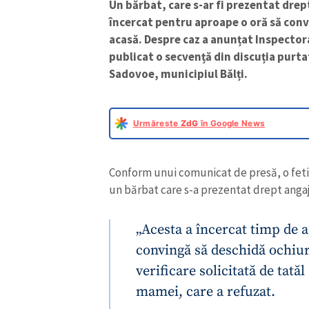
Un bărbat, care s-ar fi prezentat drept
încercat pentru aproape o oră să conv
acasă. Despre caz a anunțat Inspectorat
publicat o secvență din discuția purta
Sadovoe, municipiul Bălți.
Urmărește
ZdG
în Google News
Conform unui comunicat de presă, o fetiță
un bărbat care s-a prezentat drept angaja
„Acesta a încercat timp de 
convingă să deschidă ochiur
verificare solicitată de tatăl
mamei, care a refuzat.