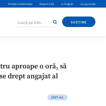
Trimite o informație
Despre ZdG
in English
на русском
SUSȚINE
Caută
Caută
ntru aproape o oră, să
e drept angajat al
3017 viz.