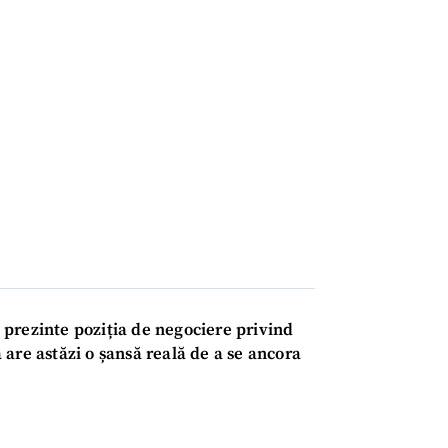
Email
+ Emailul 
+ Link media
Telefon
+ Telefon pe
Am citit și sunt de ac
+ Mesajul știrei
confidențialitate
.
TRIMITE ȘT
i prezinte poziția de negociere privind
are astăzi o șansă reală de a se ancora