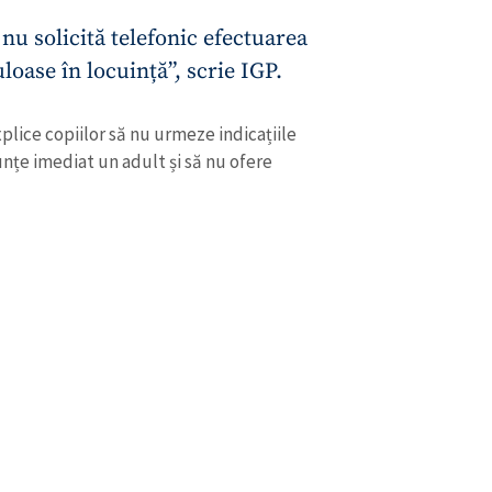
 nu solicită telefonic efectuarea
loase în locuință”, scrie IGP.
xplice copiilor să nu urmeze indicațiile
unțe imediat un adult și să nu ofere
CONTACT SURSĂ
Sursă anonimă
+ Adaugă titlu
Nume
+ Numele 
+ Încarcă imagine