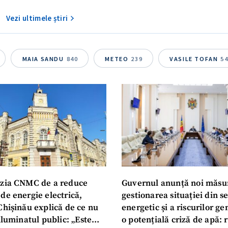
Vezi ultimele știri
MAIA SANDU
840
METEO
239
VASILE TOFAN
5
zia CNMC de a reduce
Guvernul anunță noi măsu
de energie electrică,
gestionarea situației din s
Chișinău explică de ce nu
energetic și a riscurilor g
iluminatul public: „Este
o potențială criză de apă: r