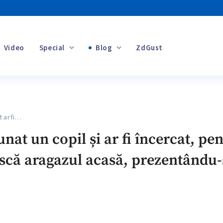
Video
Special
Blog
ZdGust
Banii tăi
 ar fi…
+1
unat un copil și ar fi încercat, pe
scă aragazul acasă, prezentându-s