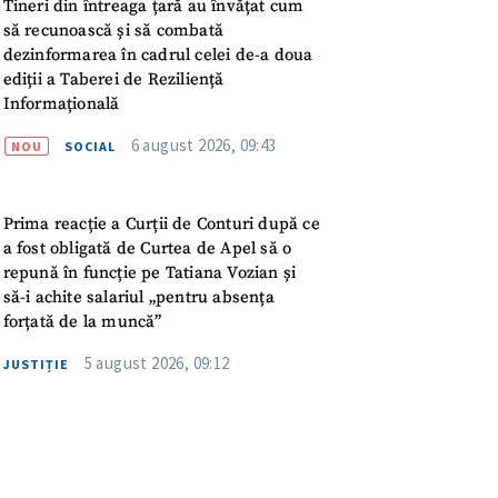
meu
Tineri din întreaga țară au învățat cum
să recunoască și să combată
dezinformarea în cadrul celei de-a doua
rsonal
ediții a Taberei de Reziliență
Informațională
ord cu
politica de
6 august 2026, 09:43
NOU
SOCIAL
IREA
Prima reacție a Curții de Conturi după ce
a fost obligată de Curtea de Apel să o
repună în funcție pe Tatiana Vozian și
să-i achite salariul „pentru absența
forțată de la muncă”
5 august 2026, 09:12
JUSTIȚIE