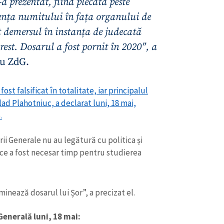
a prezentat, fiind plecată peste
ența numitului în fața organului de
 demersul în instanța de judecată
est. Dosarul a fost pornit în 2020″, a
u ZdG.
ost falsificat în totalitate, iar principalul
Vlad Plahotniuc, a declarat luni, 18 mai,
.
ii Generale nu au legătură cu politica și
ce a fost necesar timp pentru studierea
CONTACT SURSĂ
Sursă anonimă
+ Adaugă titlu
inează dosarul lui Șor”, a precizat el.
Nume
+ Numele 
+ Încarcă imagine
enerală luni, 18 mai: