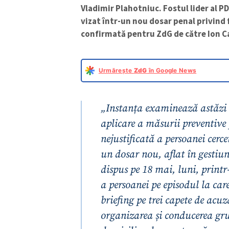
Vladimir Plahotniuc. Fostul lider al PD
vizat într-un nou dosar penal privind 
confirmată pentru ZdG de către Ion Ca
Urmărește
ZdG
în Google News
„Instanța examinează astăzi
aplicare a măsurii preventiv
nejustificată a persoanei cerce
un dosar nou, aflat în gesti
dispus pe 18 mai, luni, print
a persoanei pe episodul la care
briefing pe trei capete de acuz
organizarea și conducerea gr