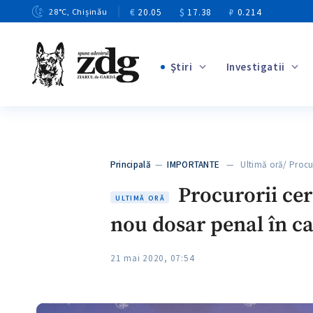
€
20.05
$
17.38
₽
0.214
28
°C
, Chișinău
Ştiri
Investigatii
+4
+1
+12
+9
Principală
—
IMPORTANTE
— Ultimă oră/ Procur
+3
Procurorii cer
ULTIMĂ ORĂ
nou dosar penal în ca
21 mai 2020, 07:54