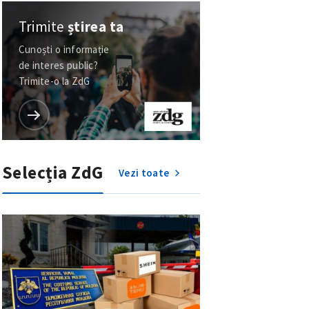
Trimite
știrea ta
Cunoști o informație
de interes public?
Trimite-o la ZdG
Selecția ZdG
Vezi toate