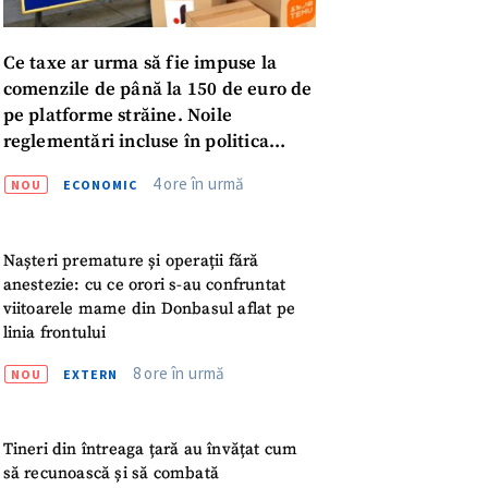
Ce taxe ar urma să fie impuse la
comenzile de până la 150 de euro de
pe platforme străine. Noile
reglementări incluse în politica
fiscală publicată pentru consultări
4 ore în urmă
NOU
ECONOMIC
Nașteri premature și operații fără
anestezie: cu ce orori s-au confruntat
viitoarele mame din Donbasul aflat pe
linia frontului
8 ore în urmă
NOU
EXTERN
meu
Tineri din întreaga țară au învățat cum
să recunoască și să combată