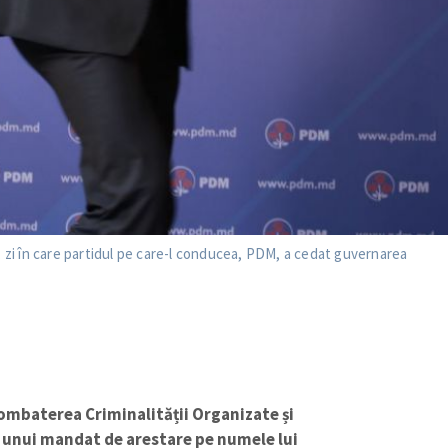
9, zi în care partidul pe care-l conducea, PDM, a cedat guvernarea
ombaterea Criminalității Organizate și
 unui mandat de arestare pe numele lui