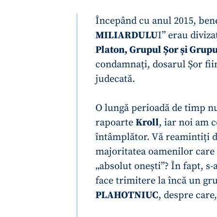
Link media
Începând cu anul 2015, benef
MILIARDULU
I” erau diviza
Platon, Grupul Șor și Grupul
Mesajul știrei
condamnați, dosarul Șor fiin
judecată.
O lungă perioadă de timp nu
rapoarte
Kroll
, iar noi am 
întâmplător. Vă reamintiți d
majoritatea oamenilor care 
„absolut onești”? În fapt, s-
face trimitere la încă un gr
PLAHOTNIUC
, despre care,