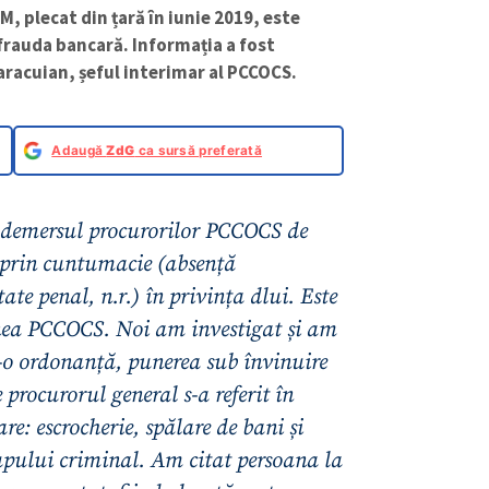
M, plecat din țară în iunie 2019, este
frauda bancară. Informația a fost
racuian, șeful interimar al PCCOCS.
Adaugă
ZdG
ca sursă preferată
 demersul procurorilor PCCOCS de
e prin cuntumacie (absență
tate penal, n.r.) în privința dlui. Este
unea PCCOCS. Noi am investigat și am
r-o ordonanță, punerea sub învinuire
 procurorul general s-a referit în
are: escrocherie, spălare de bani și
upului criminal. Am citat persoana la