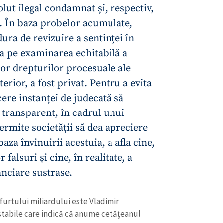
olut ilegal condamnat și, respectiv,
a. În baza probelor acumulate,
ura de revizuire a sentinței în
sta pe examinarea echitabilă a
ror drepturilor procesuale ale
terior, a fost privat. Pentru a evita
cere instanței de judecată să
transparent, în cadrul unui
ermite societății să dea apreciere
baza învinuirii acestuia, a afla cine,
 falsuri și cine, în realitate, a
anciare sustrase.
i furtului miliardului este Vladimir
tabile care indică că anume cetățeanul