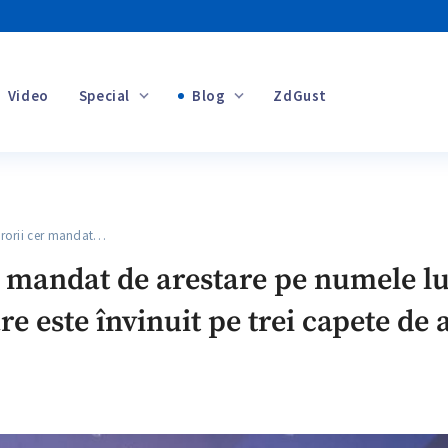
Video
Special
Blog
ZdGust
Banii tăi
orii cer mandat…
+1
 mandat de arestare pe numele lu
re este învinuit pe trei capete de