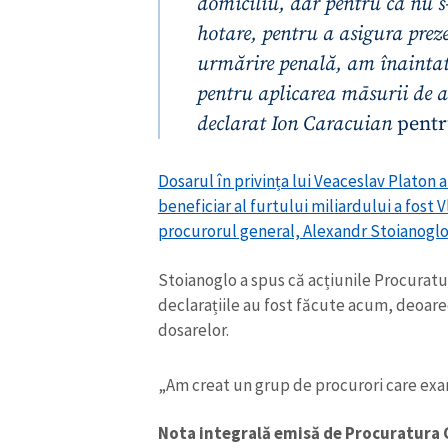
domiciliu, dar pentru că nu s-
hotare, pentru a asigura prez
urmărire penală, am înaintat
pentru aplicarea māsurii de ar
declarat Ion Caracuian
pentr
Dosarul în privința lui Veaceslav Platon a f
beneficiar al furtului miliardului a fost 
procurorul general, Alexandr Stoianoglo
Stoianoglo a spus că acțiunile Procuratur
declarațiile au fost făcute acum, deoare
ȘTIREA MEA
dosarelor.
Titlu știre
„Am creat un grup de procurori care exam
Fotografie
Nota integrală emisă de Procuratura G