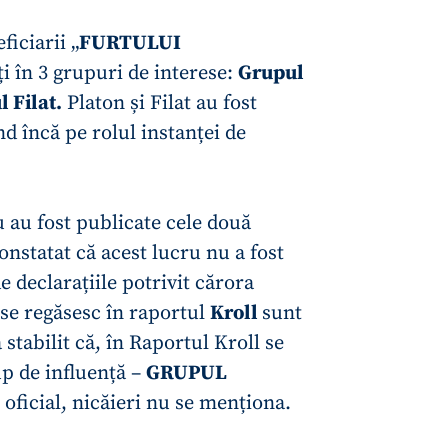
Email
+ Emailul 
+ Link media
iciarii „
FURTULUI
Telefon
+ Telefon pe
ți în 3 grupuri de interese:
Grupul
 Filat.
Platon și Filat au fost
Am citit și sunt de ac
+ Mesajul știrei
confidențialitate
.
d încă pe rolul instanței de
TRIMITE ȘT
 au fost publicate cele două
constatat că acest lucru nu a fost
e declarațiile potrivit cărora
se regăsesc în raportul
Kroll
sunt
a stabilit că, în Raportul Kroll se
up de influență –
GRUPUL
 oficial, nicăieri nu se menționa.