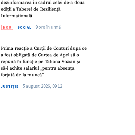
meu
dezinformarea în cadrul celei de-a doua
ediții a Taberei de Reziliență
Informațională
rsonal
9 ore în urmă
NOU
SOCIAL
ord cu
politica de
Prima reacție a Curții de Conturi după ce
IREA
a fost obligată de Curtea de Apel să o
repună în funcție pe Tatiana Vozian și
să-i achite salariul „pentru absența
forțată de la muncă”
5 august 2026, 09:12
JUSTIȚIE