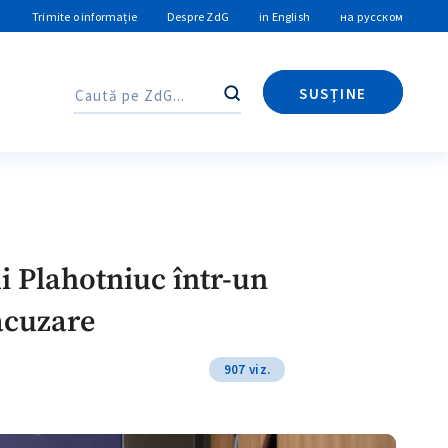
Trimite o informație
Despre ZdG
in English
на русском
SUSȚINE
Caută
Caută
i Plahotniuc într-un
 acuzare
907 viz.