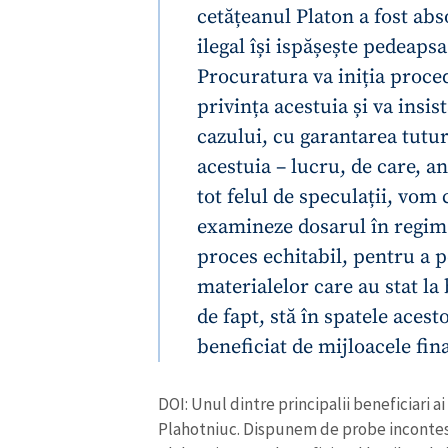
cetățeanul Platon a fost abs
ilegal își ispășește pedeaps
Procuratura va iniția proced
privința acestuia și va insi
cazului, cu garantarea tutu
acestuia – lucru, de care, an
tot felul de speculații, vom 
examineze dosarul în regim 
proces echitabil, pentru a p
materialelor care au stat la 
de fapt, stă în spatele acestor
beneficiat de mijloacele fin
DOI: Unul dintre principalii beneficiari a
Plahotniuc. Dispunem de probe incontes