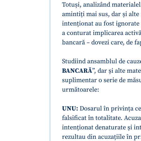
Totuși, analizând materialel
amintiți mai sus, dar și alte
intenționat au fost ignorate 
a conturat implicarea activ
bancară – dovezi care, de fa
Studiind ansamblul de cauze
BANCARĂ
”, dar și alte ma
suplimentar o serie de măsu
următoarele:
UNU:
Dosarul în privința ce
falsificat în totalitate. Acu
intenționat denaturate și in
rezultau din acuzațiile în pr