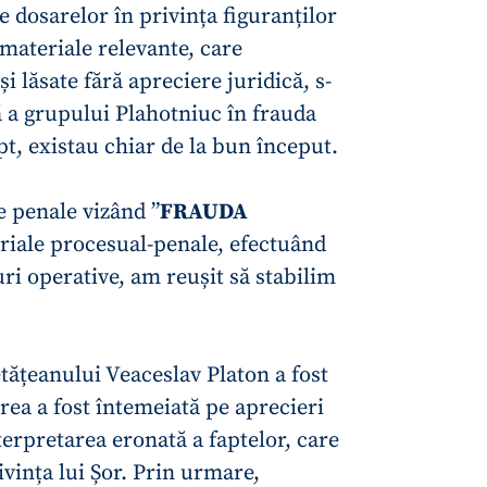
e dosarelor în privința figuranților
 materiale relevante, care
și lăsate fără apreciere juridică, s-
ă a grupului Plahotniuc în frauda
pt, existau chiar de la bun început.
 penale vizând ”
FRAUDA
teriale procesual-penale, efectuând
ri operative, am reușit să stabilim
tățeanului Veaceslav Platon a fost
zarea a fost întemeiată pe aprecieri
terpretarea eronată a faptelor, care
ivința lui Șor. Prin urmare,