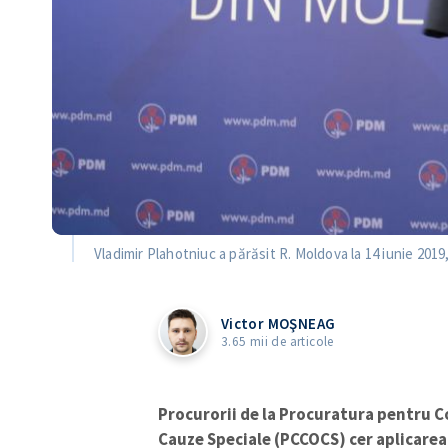
Vladimir Plahotniuc a părăsit R. Moldova la 14 iunie 201
Victor MOŞNEAG
3.65 mii de articole
Procurorii de la Procuratura pentru C
Cauze Speciale (PCCOCS) cer aplicarea