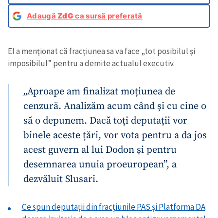
Adaugă
ZdG
ca sursă preferată
El a menționat că fracțiunea sa va face „tot posibilul și
imposibilul” pentru a demite actualul executiv.
„Aproape am finalizat moțiunea de
cenzură. Analizăm acum când și cu cine o
să o depunem. Dacă toți deputații vor
binele aceste țări, vor vota pentru a da jos
acest guvern al lui Dodon și pentru
desemnarea unuia proeuropean”, a
dezvăluit Slusari.
Ce spun deputații din fracțiunile PAS și Platforma DA