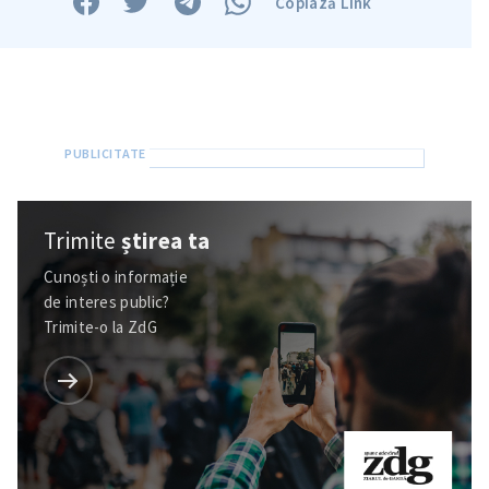
Copiază Link
Trimite
știrea ta
Cunoști o informație
de interes public?
Trimite-o la ZdG