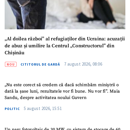
Titlu știre
+ Adaugă titlu
Fotografie
+ Încarcă imagine
Link media
+ Link media
„Al doilea război” al refugiaților din Ucraina: acuzații
de abuz și umilire la Centrul „Constructorul” din
Chișinău
Mesajul știrei
+ Mesajul știrei
7 august 2026, 08:06
NOU
CITITORUL DE GARDĂ
CONTACT SURSĂ
„Nu este corect să credem că dacă schimbăm miniștrii o
dată la șase luni, rezultatele vor fi bune. Nu vor fi”. Maia
Sursă anonimă
Sandu, despre activitatea noului Guvern
Nume
+ Numele meu
5 august 2026, 15:51
POLITIC
Email
+ Emailul meu
Un parc fotovoltaic de 30 MW, cu sistem de stocare de 60