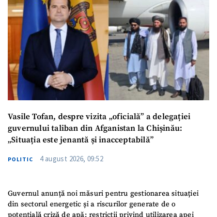
Vasile Tofan, despre vizita „oficială” a delegației
guvernului taliban din Afganistan la Chișinău:
„Situația este jenantă și inacceptabilă”
4 august 2026, 09:52
POLITIC
Guvernul anunță noi măsuri pentru gestionarea situației
din sectorul energetic și a riscurilor generate de o
potențială criză de apă: restricții privind utilizarea apei