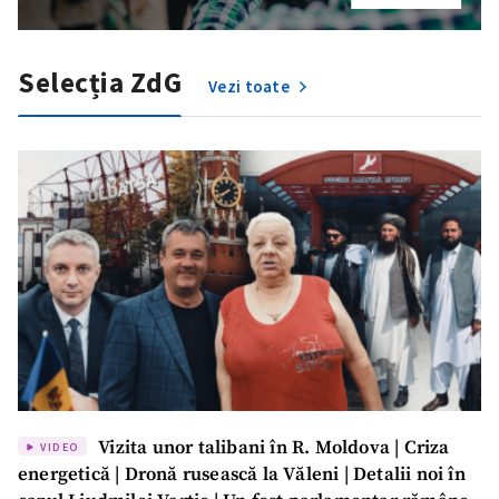
Selecția ZdG
Vezi toate
Trimite o informație
Despre ZdG
in English
на русском
Vizita unor talibani în R. Moldova | Criza
VIDEO
energetică | Dronă rusească la Văleni | Detalii noi în