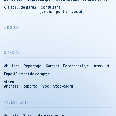
Cititorul de gardă
Consultant
juridic
politic
social
ZDGUST
SPECIAL
Abilitare
Reportaje
Oameni
Fotoreportaje
Interviuri
Expo 30 de ani de corupție
Video
Anchete
Reportaj
Vox
Stop-cadru
INVESTIGATII
Ancheta
Dosar
Marea corupție