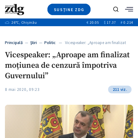
SUSȚINE ZDG
+3
Caută
+1
26
°C
, Chișinău
€
20.05
$
17.37
₽
0.214
Ştiri
+8
+2
Investigatii
Banii tăi
+1
+6
Principală
—
Ştiri
—
Politic
— Vicespeaker: „Aproape am finalizat
Video
moțiunea…
+1
Vicespeaker: „Aproape am finalizat
Special
moțiunea de cenzură împotriva
Blog
+1
ZdGust
Guvernului”
+1
8 mai 2020, 09:23
211 viz.
+1