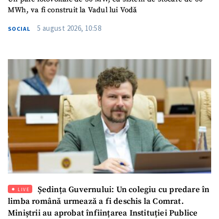
MWh, va fi construit la Vadul lui Vodă
Telefon
+ Telefon personal
5 august 2026, 10:58
SOCIAL
Am citit și sunt de
acord cu
politica de
confidențialitate
.
TRIMITE ȘTIREA
Ședința Guvernului: Un colegiu cu predare în
LIVE
limba română urmează a fi deschis la Comrat.
Miniștrii au aprobat înființarea Instituției Publice