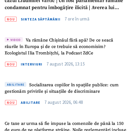
cazul Liudmilei Vartic | Un fost parlamentar rămâne
condamnat pentru îmbogățire ilicită | Averea lui
Dumitru Vangheli, sub lupa ANI | SĂPTĂMÂNA DE
7 ore în urmă
NOU
SINTEZA SĂPTĂMÂNII
GARDĂ
Va rămâne Chișinăul fără apă? De ce seacă
VIDEO
râurile în Europa și de ce trebuie să economisim?
Ecologistul Ilia Trombițchi, la Podcast ZdCe
7 august 2026, 13:15
NOU
INTERVIURI
Socializarea copiilor în spațiile publice: cum
ABILITARE
gestionăm privirile și situațiile de discriminare
7 august 2026, 06:48
NOU
ABILITARE
Ce taxe ar urma să fie impuse la comenzile de până la 150
de euro de pe platforme străine. Noile reglementări incluse