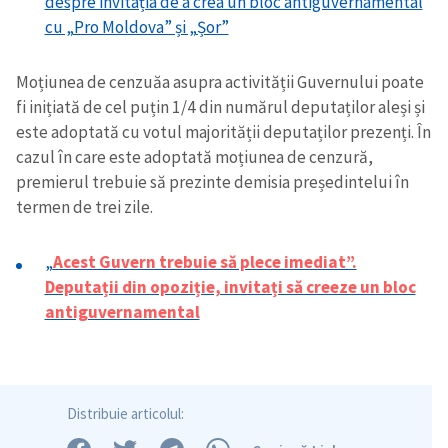
despre invitația de a crea un bloc antiguvernamental
cu „Pro Moldova” și „Șor”
Moțiunea de cenzuăa asupra activității Guvernului poate
fi inițiată de cel puțin 1/4 din numărul deputaților aleși și
este adoptată cu votul majorității deputaților prezenți. În
cazul în care este adoptată moțiunea de cenzură,
premierul trebuie să prezinte demisia președintelui în
termen de trei zile.
„
Acest Guvern trebuie să plece imediat”.
Deputații din opoziție, invitați să creeze un bloc
antiguvernamental
Distribuie articolul: