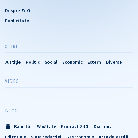
Despre ZdG
Publicitate
ŞTIRI
Justiție
Politic
Social
Economic
Extern
Diverse
VIDEO
BLOG
Banii tăi
Sănătate
Podcast ZdG
Diaspora
Editoriale
Viața redacției
Gastronomie
Arta de gardă