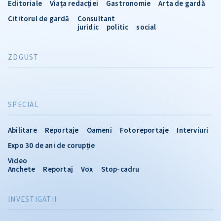
Editoriale
Viața redacției
Gastronomie
Arta de gardă
Cititorul de gardă
Consultant
juridic
politic
social
ZDGUST
SPECIAL
Abilitare
Reportaje
Oameni
Fotoreportaje
Interviuri
Expo 30 de ani de corupție
Video
Anchete
Reportaj
Vox
Stop-cadru
INVESTIGATII