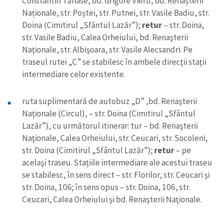
Constantin Tănase, bd. Grigore Vieru, bd. Renașterii
Naționale, str. Poștei, str. Putnei, str. Vasile Badiu, str.
Doina (Cimitirul „Sfântul Lazăr”);
retur
– str. Doina,
str. Vasile Badiu, Calea Orheiului, bd. Renaşterii
Naţionale, str. Albişoara, str. Vasile Alecsandri. Pe
traseul rutei „C” se stabilesc în ambele direcţii staţii
intermediare celor existente.
ruta suplimentară de autobuz „D” ,bd. Renaşterii
Naţionale (Circul), – str. Doina (Cimitirul „Sfântul
Lazăr”), cu următorul itinerar: tur – bd. Renaşterii
Naţionale, Calea Orheiului, str. Ceucari, str. Socoleni,
str. Doina (Cimitirul „Sfântul Lazăr”);
retur
– pe
acelaşi traseu. Staţiile intermediare ale acestui traseu
se stabilesc, în sens direct – str. Florilor, str. Ceucari şi
str. Doina, 106; în sens opus – str. Doina, 106, str.
Ceucari, Calea Orheiului şi bd. Renaşterii Naţionale.