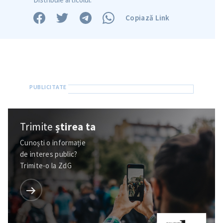
Copiază Link
Trimite
știrea ta
Cunoști o informație
de interes public?
Trimite-o la ZdG