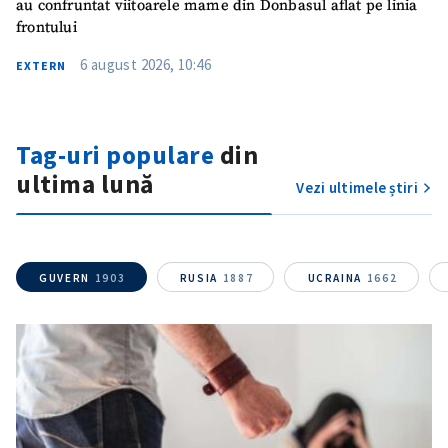
au confruntat viitoarele mame din Donbasul aflat pe linia
frontului
CONTACT SURSĂ
6 august 2026, 10:46
EXTERN
Sursă anonimă
Nume
+ Numele meu
Tag-uri populare
din
ultima lună
Vezi ultimele știri
Email
+ Emailul meu
Telefon
+ Telefon personal
GUVERN
1903
RUSIA
1887
UCRAINA
1662
Am citit și sunt de
acord cu
politica de
confidențialitate
.
TRIMITE ȘTIREA