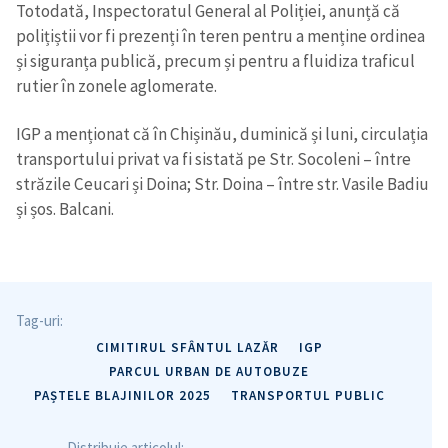
Totodată, Inspectoratul General al Poliției, anunță că
polițiștii vor fi prezenți în teren pentru a menține ordinea
și siguranța publică, precum și pentru a fluidiza traficul
rutier în zonele aglomerate.
Trimite o informație
Despre ZdG
IGP a menționat că în Chișinău, duminică și luni, circulația
in English
на русском
transportului privat va fi sistată pe Str. Socoleni – între
străzile Ceucari și Doina; Str. Doina – între str. Vasile Badiu
și șos. Balcani.
Tag-uri:
CIMITIRUL SFÂNTUL LAZĂR
IGP
PARCUL URBAN DE AUTOBUZE
PAȘTELE BLAJINILOR 2025
TRANSPORTUL PUBLIC
Distribuie articolul: