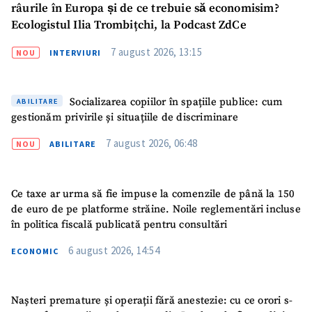
râurile în Europa și de ce trebuie să economisim?
Ecologistul Ilia Trombițchi, la Podcast ZdCe
7 august 2026, 13:15
NOU
INTERVIURI
Socializarea copiilor în spațiile publice: cum
ABILITARE
gestionăm privirile și situațiile de discriminare
ȘTIREA MEA
7 august 2026, 06:48
NOU
ABILITARE
Titlu știre
+ Adaugă titlu
Ce taxe ar urma să fie impuse la comenzile de până la 150
Fotografie
+ Încarcă imagine
de euro de pe platforme străine. Noile reglementări incluse
în politica fiscală publicată pentru consultări
Link media
+ Link media
6 august 2026, 14:54
ECONOMIC
Nașteri premature și operații fără anestezie: cu ce orori s-
Mesajul știrei
+ Mesajul știrei