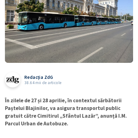
Redacția ZdG
38.64 mii de articole
În zilele de 27 și 28 aprilie, în contextul sărbătorii
Paștelui Blajinilor, va asigura transportul public
gratuit către Cimitirul „Sfântul Lazăr”, anunță I.M.
Parcul Urban de Autobuze.