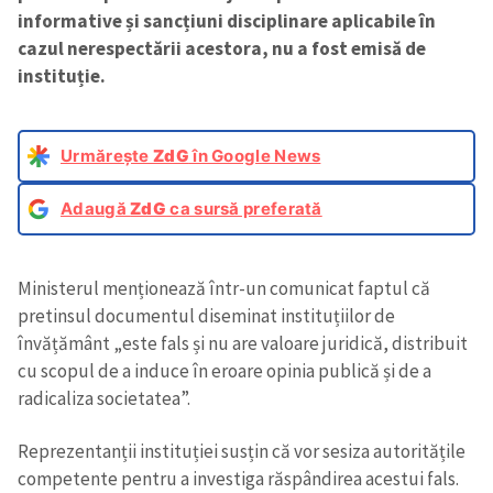
informative și sancțiuni disciplinare aplicabile în
cazul nerespectării acestora, nu a fost emisă de
instituție.
Urmărește
ZdG
în Google News
Adaugă
ZdG
ca sursă preferată
Ministerul menționează într-un comunicat faptul că
pretinsul documentul diseminat instituțiilor de
învățământ „este fals și nu are valoare juridică, distribuit
cu scopul de a induce în eroare opinia publică și de a
radicaliza societatea”.
Reprezentanții instituției susțin că vor sesiza autoritățile
competente pentru a investiga răspândirea acestui fals.