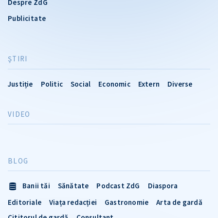
Despre ZdG
Publicitate
ŞTIRI
Justiție
Politic
Social
Economic
Extern
Diverse
VIDEO
BLOG
Banii tăi
Sănătate
Podcast ZdG
Diaspora
Editoriale
Viața redacției
Gastronomie
Arta de gardă
Cititorul de gardă
Consultant