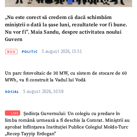
Telefon
+ Telefon personal
„Nu este corect să credem că dacă schimbăm
Am citit și sunt de
miniștrii o dată la șase luni, rezultatele vor fi bune.
acord cu
politica de
confidențialitate
.
Nu vor fi”. Maia Sandu, despre activitatea noului
Guvern
TRIMITE ȘTIREA
5 august 2026, 15:51
NOU
POLITIC
Un parc fotovoltaic de 30 MW, cu sistem de stocare de 60
MWh, va fi construit la Vadul lui Vodă
5 august 2026, 10:58
SOCIAL
Ședința Guvernului: Un colegiu cu predare în
LIVE
limba română urmează a fi deschis la Comrat. Miniștrii au
aprobat înființarea Instituției Publice Colegiul Moldo-Turc
„Recep Tayyip Erdogan”