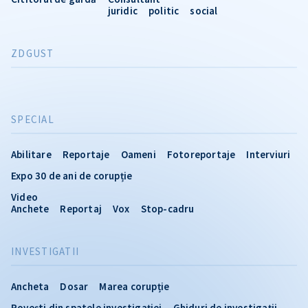
juridic
politic
social
ZDGUST
SPECIAL
Abilitare
Reportaje
Oameni
Fotoreportaje
Interviuri
Expo 30 de ani de corupție
Video
Anchete
Reportaj
Vox
Stop-cadru
INVESTIGATII
Ancheta
Dosar
Marea corupție
Povești din spatele investigației
Ghiduri de investigații