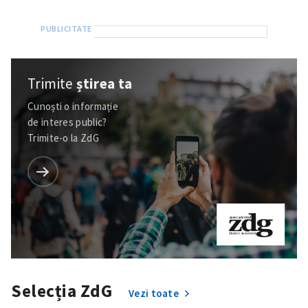
Trimite
știrea ta
Cunoști o informație
de interes public?
Trimite-o la ZdG
Selecția ZdG
Vezi toate