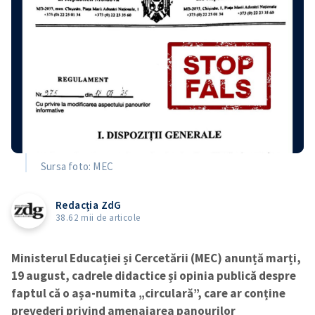
Sursa foto: MEC
Redacția ZdG
38.62 mii de articole
Ministerul Educației și Cercetării (MEC) anunță marți,
19 august, cadrele didactice și opinia publică despre
faptul că o așa-numita „circulară”, care ar conține
prevederi privind amenajarea panourilor