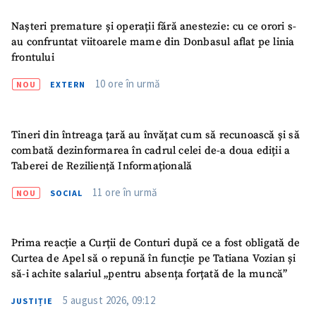
Nașteri premature și operații fără anestezie: cu ce orori s-
au confruntat viitoarele mame din Donbasul aflat pe linia
frontului
10 ore în urmă
NOU
EXTERN
Tineri din întreaga țară au învățat cum să recunoască și să
combată dezinformarea în cadrul celei de-a doua ediții a
Taberei de Reziliență Informațională
11 ore în urmă
NOU
SOCIAL
Prima reacție a Curții de Conturi după ce a fost obligată de
Curtea de Apel să o repună în funcție pe Tatiana Vozian și
să-i achite salariul „pentru absența forțată de la muncă”
ȘTIREA MEA
5 august 2026, 09:12
JUSTIȚIE
Titlu știre
+ Adaugă titlu