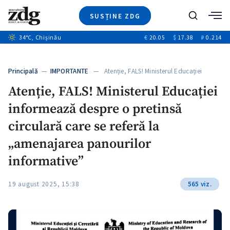
SUSȚINE ZDG
+4
Caută
+2
34
°C
, Chișinău
€
20.05
$
17.38
₽
0.214
Ştiri
+10
+7
Investigatii
Banii tăi
+5
Principală
—
IMPORTANTE
— Atenție, FALS! Ministerul Educației
Video
informează…
Atenție, FALS! Ministerul Educației
Special
informează despre o pretinsă
Blog
+1
ZdGust
circulară care se referă la
„amenajarea panourilor
informative”
19 august 2025, 15:38
565 viz.