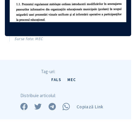
Sursa foto: MEC
Tag-uri:
FALS
MEC
Distribuie articolul:
Copiază Link
Trimite o informație
Despre ZdG
in English
на русском