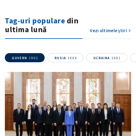
Fotografie
+ Încarcă imagine
Tag-uri populare
din
ultima lună
Vezi ultimele știri
Link media
+ Link media
GUVERN
1902
RUSIA
1886
UCRAINA
1661
Mesajul știrei
+ Mesajul știrei
CONTACT SURSĂ
Sursă anonimă
Nume
+ Numele meu
Email
+ Emailul meu