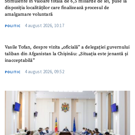
Stimulente în valoare totală de 6,5 miliarde de lei, puse la
dispoziția localităților care finalizează procesul de
amalgamare voluntară
4 august 2026, 10:17
POLITIC
Vasile Tofan, despre vizita „oficială” a delegației guvernului
taliban din Afganistan la Chișinău: „Situația este jenantă și
inacceptabilă”
4 august 2026, 09:52
POLITIC