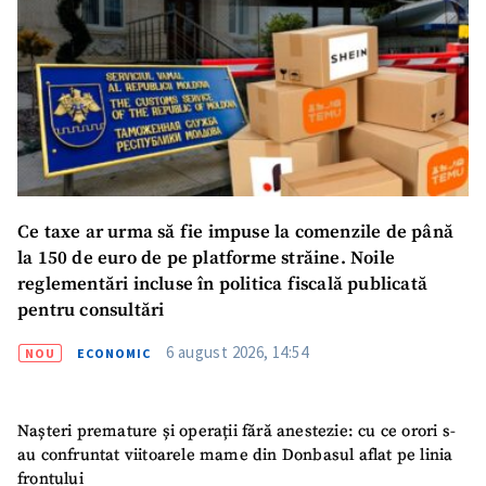
Sursă anonimă
Nume
+ Numele meu
Email
+ Emailul meu
Telefon
+ Telefon personal
Ce taxe ar urma să fie impuse la comenzile de până
la 150 de euro de pe platforme străine. Noile
Am citit și sunt de
reglementări incluse în politica fiscală publicată
acord cu
politica de
confidențialitate
.
pentru consultări
TRIMITE ȘTIREA
6 august 2026, 14:54
NOU
ECONOMIC
Nașteri premature și operații fără anestezie: cu ce orori s-
au confruntat viitoarele mame din Donbasul aflat pe linia
frontului