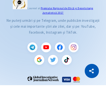
Laureat al
Premiului Naţional de Etică și Deontologie
Jurnalistică 2017
Ne puteți urmări și pe Telegram, unde publicăm investigații
și cele mai importante știri ale zilei, dar și pe: YouTube,
Facebook, Instagram și TikTok.
CITEȘTE
Citește articolul
Copiază Link
ZdG este membru al rețelei globale a jurnaliștilor de investigație (GIJN).
2004—2026 © Ziarul de Gardă.
Toate drepturile rezervate.