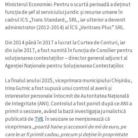
Ministerul Economiei. Pentru o scurtă perioadă a deținut
funcția de șef al serviciului juridic și resurse umane în
cadrul ICS „Trans Standard,, SRL, iar ulterior a devenit
administrator (2012-2014) al ÎCS „Veritrans Plus” SRL.
Din 2014 până în 2017 a lucrat la Curtea de Conturi, iar
din iulie 2017, a fost numită în funcția de Consilier pentru
soluționarea contestațiilor – director general adjunct al
Agenției Naționale pentru Soluționarea Contestațiilor.
La finalul anului 2025, viceprimara municipiului Chișinău,
Irina Gutnic a fost supusă unui control al averii și
intereselor personale întocmit de Autoritatea Națională
de Integritate (ANI). Controlul a fost pornit după ce ANI a
primit o sesizare, având la bază investigația jurnalistică
publicată de
TV8
. În sesizare se menționează că
viceprimara
„poartă haine și accesorii de mii de euro, pe
care le-ar fi primit cadou, precum și deține în proprietate