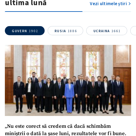
ultima lună
Vezi ultimele știri
SUSȚINE
GUVERN
1902
RUSIA
1886
UCRAINA
1661
„Nu este corect să credem că dacă schimbăm
miniștrii o dată la șase luni, rezultatele vor fi bune.