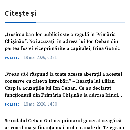
Citește și
„Irosirea banilor publici este o regulă în Primăria
Chișinău”. Noi acuzații în adresa lui Ion Ceban din
partea fostei viceprimărițe a capitalei, Irina Gutnic
19 mai 2026, 08:31
POLITIC
„Vreau să-i răspund la toate aceste aberații a acestei
conserve cu câteva întrebări” – Reacția lui Lilian
Carp la acuzațiile lui Ion Ceban. Ce au declarat
funcționarii din Primăria Chișinău la adresa Irinei
Gutnic
18 mai 2026, 14:50
POLITIC
Scandalul Ceban-Gutnic: primarul general neagă că
ar coordona și finanța mai multe canale de Telegram