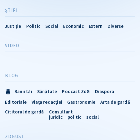
ŞTIRI
Justiție
Politic
Social
Economic
Extern
Diverse
VIDEO
BLOG
Banii tăi
Sănătate
Podcast ZdG
Diaspora
Editoriale
Viața redacției
Gastronomie
Arta de gardă
Cititorul de gardă
Consultant
juridic
politic
social
ZDGUST