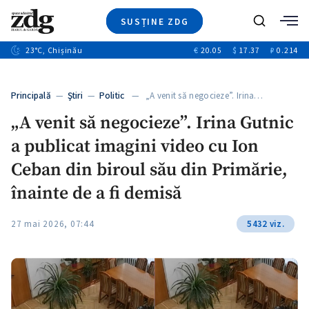
SUSȚINE ZDG
+4
Caută
+1
23
°C
, Chișinău
€
20.05
$
17.37
₽
0.214
Ştiri
+13
+10
Investigatii
Banii tăi
+3
Principală
—
Ştiri
—
Politic
— „A venit să negocieze”. Irina…
Video
„A venit să negocieze”. Irina Gutnic
Special
a publicat imagini video cu Ion
Blog
+1
ZdGust
Ceban din biroul său din Primărie,
înainte de a fi demisă
27 mai 2026, 07:44
5432 viz.