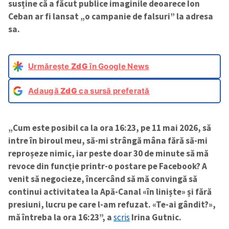
susține că a făcut publice imaginile deoarece Ion
Ceban ar fi lansat „o campanie de falsuri” la adresa
sa.
Urmărește
ZdG
în Google News
Adaugă
ZdG
ca sursă preferată
„Cum este posibil ca la ora 16:23, pe 11 mai 2026, să
intre în biroul meu, să-mi strângă mâna fără să-mi
reproșeze nimic, iar peste doar 30 de minute să mă
revoce din funcție printr-o postare pe Facebook? A
venit să negocieze, încercând să mă convingă să
continui activitatea la Apă-Canal «în liniște» și fără
presiuni, lucru pe care l-am refuzat. «Te-ai gândit?»,
mă întreba la ora 16:23”, a
scris
Irina Gutnic.