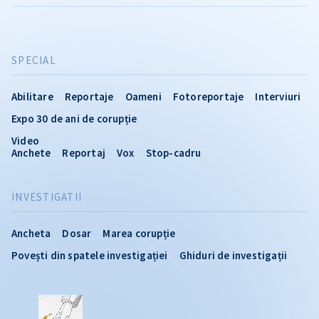
SPECIAL
Abilitare
Reportaje
Oameni
Fotoreportaje
Interviuri
Expo 30 de ani de corupție
Video
Anchete
Reportaj
Vox
Stop-cadru
INVESTIGATII
Ancheta
Dosar
Marea corupție
Povești din spatele investigației
Ghiduri de investigații