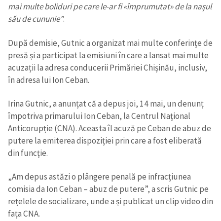
mai multe boliduri pe care le-ar fi «împrumutat» de la nașul
său de cununie”
.
După demisie, Gutnic a organizat mai multe conferințe de
presă și a participat la emisiuni în care a lansat mai multe
acuzații la adresa conducerii Primăriei Chișinău, inclusiv,
în adresa lui Ion Ceban.
Trimite o informație
Despre ZdG
in English
на русском
Irina Gutnic, a anunțat că a depus joi, 14 mai, un denunț
împotriva primarului Ion Ceban, la Centrul Național
Anticorupție (CNA). Aceasta îl acuză pe Ceban de abuz de
putere la emiterea dispoziției prin care a fost eliberată
din funcție.
„Am depus astăzi o plângere penală pe infracțiunea
comisia da Ion Ceban – abuz de putere”, a scris Gutnic pe
rețelele de socializare, unde a și publicat un clip video din
fața CNA.