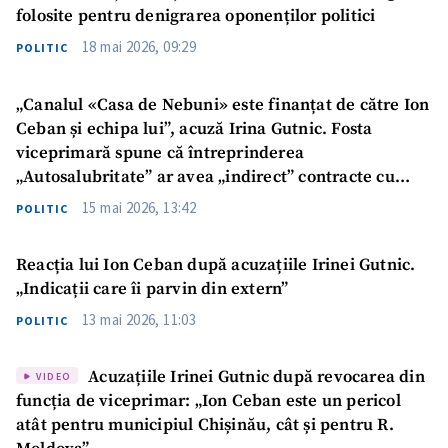
folosite pentru denigrarea oponenților politici
18 mai 2026, 09:29
POLITIC
„Canalul «Casa de Nebuni» este finanțat de către Ion
Ceban și echipa lui”, acuză Irina Gutnic. Fosta
viceprimară spune că întreprinderea
„Autosalubritate” ar avea „indirect” contracte cu
canale de Telegram
15 mai 2026, 13:42
POLITIC
Reacția lui Ion Ceban după acuzațiile Irinei Gutnic.
„Indicații care îi parvin din extern”
13 mai 2026, 11:03
POLITIC
Acuzațiile Irinei Gutnic după revocarea din
VIDEO
funcția de viceprimar: „Ion Ceban este un pericol
atât pentru municipiul Chișinău, cât și pentru R.