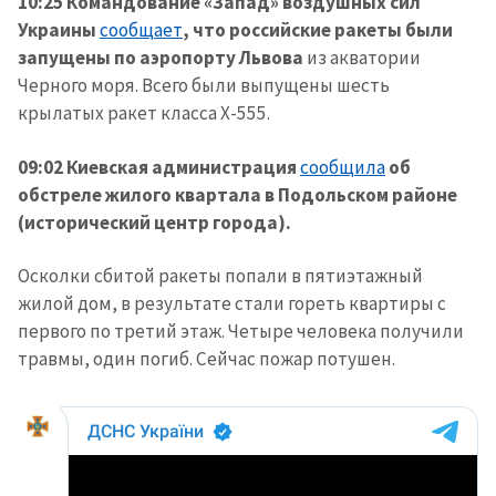
10:25 Командование «Запад» воздушных сил
Украины
сообщает
, что российские ракеты были
запущены по аэропорту Львова
из акватории
Черного моря. Всего были выпущены шесть
крылатых ракет класса Х-555.
09:02 Киевская администрация
сообщила
об
обстреле жилого квартала в Подольском районе
(исторический центр города).
Осколки сбитой ракеты попали в пятиэтажный
жилой дом, в результате стали гореть квартиры с
первого по третий этаж. Четыре человека получили
травмы, один погиб. Сейчас пожар потушен.
Отправить
О ZDG
информацию
în Română
in English