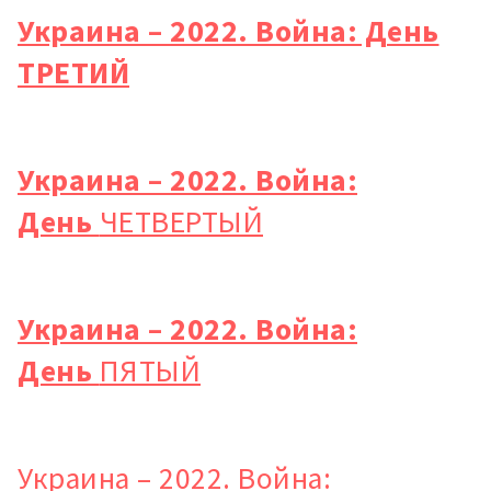
Украина – 2022. Война: День
ТРЕТИЙ
Украина – 2022. Война:
МОЯ НОВОСТЬ
День
ЧЕТВЕРТЫЙ
+ Добавить
Заголовок новости
заголовок
+ Загрузить
Фотография
Украина – 2022. Война:
изображение
День
ПЯТЫЙ
+ Добавить ссылку на
Ссылка на медиа
медиа
Украина – 2022. Война:
+ Добавить текст
Текст новости