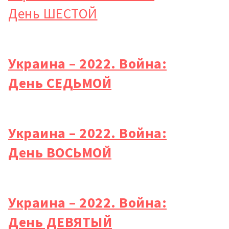
новости
День ШЕСТОЙ
КОНТАКТНЫЙ ИСТОЧНИК
Анонимный источник
Украина – 2022. Война:
Имя
+ Моё имя
День СЕДЬМОЙ
Электронная почта
+ Мой email
Украина – 2022. Война:
Телефон
+ Личный телефон
День ВОСЬМОЙ
Я прочитал(а) и согласен(на)
с
политикой
конфиденциальности
.
ОТПРАВИТЬ НОВОСТЬ
Украина – 2022. Война:
День ДЕВЯТЫЙ