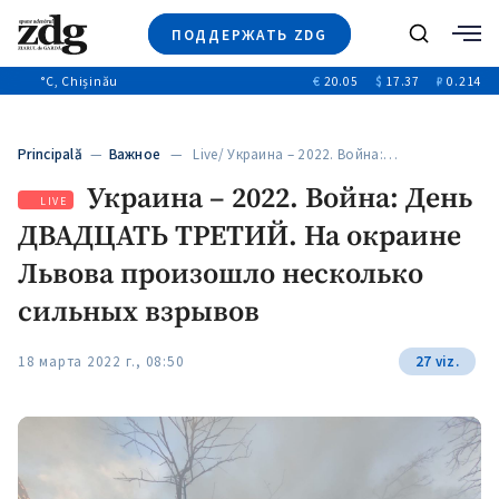
ПОДДЕРЖАТЬ ZDG
Поиск
°C
, Chișinău
€
20.05
$
17.37
₽
0.214
Новости
+4969
+144
Политика
+53
Principală
—
Важное
— Live/ Украина – 2022. Война:…
Расследования
Украина – 2022. Война: День
Общество
+312
LIVE
+75
ДВАДЦАТЬ ТРЕТИЙ. На окраине
Мнения
Видео
Львова произошло несколько
Выборы 2025
сильных взрывов
18 марта 2022 г., 08:50
27 viz.