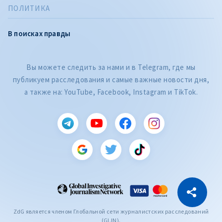
ПОЛИТИКА
В поисках правды
Вы можете следить за нами и в Telegram, где мы
публикуем расследования и самые важные новости дня,
а также на: YouTube, Facebook, Instagram и TikTok.
CITEȘTE
Citește articolul
Скопировать ссылку
ZdG является членом Глобальной сети журналистских расследований
(GIJN).