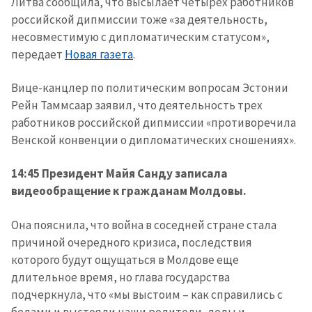
Литва сообщила, что высылает четырех работников
российской дипмиссии тоже «за деятельность,
несовместимую с дипломатическим статусом»,
передает
Новая газета
.
Вице-канцлер по политическим вопросам Эстонии
Рейн Таммсаар заявил, что деятельность трех
работников российской дипмиссии «противоречила
Венской конвенции о дипломатических сношениях».
14:45 Президент Майя Санду записала
видеообращение к гражданам Молдовы.
Она пояснила, что война в соседней стране стала
причиной очередного кризиса, последствия
которого будут ощущаться в Молдове еще
длительное время, но глава государства
подчеркнула, что «мы выстоим – как справились с
бедами и выстояли наши родители, деды и