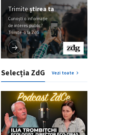
meu
Trimite
știrea ta
Cunoști o informație
rsonal
de interes public?
Trimite-o la ZdG
ord cu
politica de
IREA
Selecția ZdG
Vezi toate