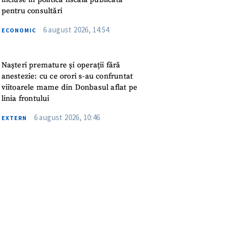
pentru consultări
6 august 2026, 14:54
ECONOMIC
Nașteri premature și operații fără
anestezie: cu ce orori s-au confruntat
viitoarele mame din Donbasul aflat pe
linia frontului
6 august 2026, 10:46
EXTERN