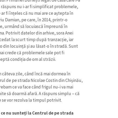
ul Primăriei Durlești legat de casa care i-a
t răspuns nu i-ar fi simplificat problemele,
e ar fi înțeles că nu mai are ce aștepta în
viu Damian, pe care, în 2014, printr-o
ale, urmând să locuiască împreună în
a. Potrivit datelor din arhive, sora Anei
cedat la scurt timp după tranzacție, iar
-o din locuință și au lăsat-o în stradă. Sunt
mai crede că problemele sale pot fi
cceptă condiția de om al străzii.
 câteva zile, când încă mai dormea în
rul de pe strada Nicolae Costin din Chișinău,
rebam ce va face când frigul nu-i va mai
ite să doarmă afară. A răspuns simplu – că
 se vor rezolva la timpul potrivit.
 ce nu sunteți la Centrul de pe strada