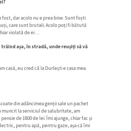
ei?
fost, dar acolo nu e prea bine. Sunt foști
uți, care sunt brutali. Acolo poți fi bătută
hiar violată de ei…
 trăind așa, în stradă, unde reușiți să vă
am casă, eu cred că la Durlești e casa mea.
coate din adâncimea genții sale un pachet
Am muncit la serviciul de salubritate, am
pensie de 1800 de lei. Îmi ajunge, chiar fac și
ectric, pentru apă, pentru gaze, așa că îmi