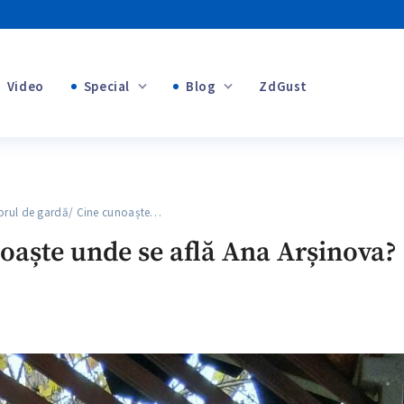
Video
Special
Blog
ZdGust
+1
Banii tăi
+1
rul de gardă/ Cine cunoaște…
+1
oaște unde se află Ana Arșinova?
+1