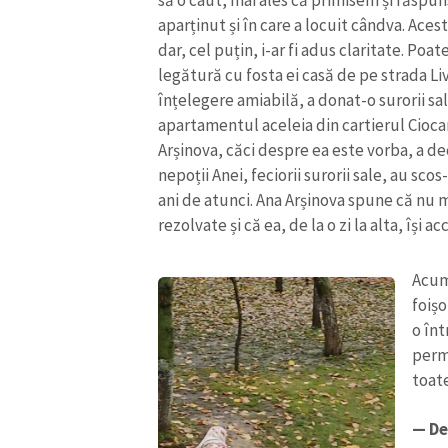
să o caut, mai ales că primisem și răspuns
aparținut și în care a locuit cândva. Aces
dar, cel puțin, i-ar fi adus claritate. Poat
legătură cu fosta ei casă de pe strada Li
înțelegere amiabilă, a donat-o surorii s
apartamentul aceleia din cartierul Ciocan
Arșinova, căci despre ea este vorba, a de
nepoții Anei, feciorii surorii sale, au scos
ani de atunci. Ana Arșinova spune că nu 
rezolvate și că ea, de la o zi la alta, își a
Acum
foișo
o înt
perm
toate
— De