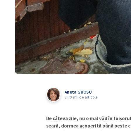
Aneta GROSU
ȘTIREA MEA
8.79 mii de articole
Titlu știre
De câteva zile, nu o mai văd în foișoru
Fotografie
seară, dormea acoperită până peste 