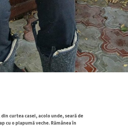
CONTACT SURSĂ
Sursă anonimă
+ Adaugă titlu
Nume
+ Numele 
l din curtea casei, acolo unde, seară de
+ Încarcă imagine
cap cu o plapumă veche. Rămânea în