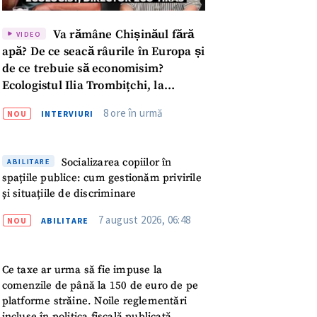
Va rămâne Chișinăul fără
VIDEO
apă? De ce seacă râurile în Europa și
de ce trebuie să economisim?
Ecologistul Ilia Trombițchi, la
Podcast ZdCe
8 ore în urmă
NOU
INTERVIURI
Socializarea copiilor în
ABILITARE
spațiile publice: cum gestionăm privirile
și situațiile de discriminare
7 august 2026, 06:48
NOU
ABILITARE
Ce taxe ar urma să fie impuse la
comenzile de până la 150 de euro de pe
platforme străine. Noile reglementări
incluse în politica fiscală publicată