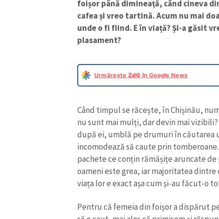
foișor până dimineață, când cineva din
Link media
cafea și vreo tartină. Acum nu mai doa
unde o fi fiind. E în viață? Și-a găsit
plasament?
Mesajul știrei
Urmărește
ZdG
în Google News
Când timpul se răcește, în Chișinău, num
nu sunt mai mulți, dar devin mai vizibili
după ei, umblă pe drumuri în căutarea un
incomodează să caute prin tomberoane. D
pachete ce conțin rămășițe aruncate de p
oameni este grea, iar majoritatea dintre 
viața lor e exact așa cum și-au făcut-o tot
Pentru că femeia din foișor a dispărut p