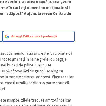
Email
+ Emailul 
tre vecini îi aducea o cană cu ceai, vreo
+ Link media
rme în curte și nimeni nu mai poate ști
 vreun adăpost? A ajuns la vreun Centru de
Telefon
+ Telefon pe
Am citit și sunt de ac
+ Mesajul știrei
confidențialitate
.
Adaugă
ZdG
ca sursă preferată
TRIMITE ȘT
ărul oamenilor străzii crește. Sau poate că
? Încotoșmănați în haine grele, cu bagaje
ei bucăți de pâine. Unii nu se
upă câteva lăzi de gunoi, se aleg cu
e la mesele celor cu adăpost. Viața acestor
cei care îi urmăresc dintr-o parte spun că
 ei.
este noapte, zilele trecute am tot încercat