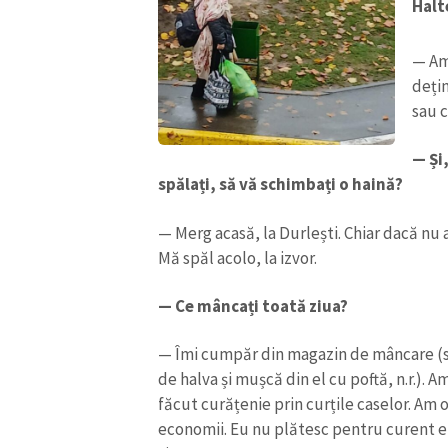
Halt
— Am 
dețin
sau c
— Și,
spălați, să vă schimbați o haină?
— Merg acasă, la Durlești. Chiar dacă nu 
Mă spăl acolo, la izvor.
— Ce mâncați toată ziua?
— Îmi cumpăr din magazin de mâncare (s
de halva și mușcă din el cu poftă, n.r.). 
făcut curățenie prin curțile caselor. Am o 
economii. Eu nu plătesc pentru curent el