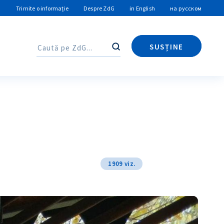
Trimite o informație
Despre ZdG
in English
на русском
SUSȚINE
Caută
Caută
1909 viz.