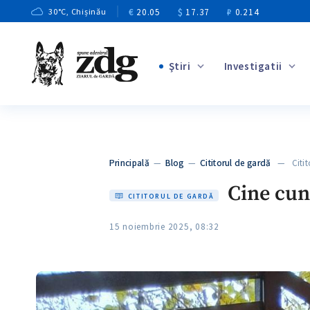
€
20.05
$
17.37
₽
0.214
30
°C
, Chișinău
Ştiri
Investigatii
+3
+1
+9
+4
Principală
—
Blog
—
Cititorul de gardă
— Citito
+5
Cine cun
CITITORUL DE GARDĂ
15 noiembrie 2025, 08:32