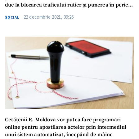
duc la blocarea traficului rutier și punerea în pericol
a cetățenilor
22 decembrie 2021, 09:26
SOCIAL
Trimite o informație
Despre ZdG
in English
на русском
Cetățenii R. Moldova vor putea face programări
online pentru apostilarea actelor prin intermediul
unui sistem automatizat, începând de mâine