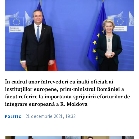
Trimite-ne un
mesaj
Nume
+ Numele meu
Telefon
+ Telefon personal
Email
+ Emailul meu
În cadrul unor întrevederi cu înalți oficiali ai
instituțiilor europene, prim-ministrul României a
făcut referire la importanța sprijinirii eforturilor de
Mesajul meu
+ Mesajul meu
integrare europeană a R. Moldova
21 decembrie 2021, 19:32
POLITIC
Am citit și sunt de acord cu
politica
de confidențialitate
.