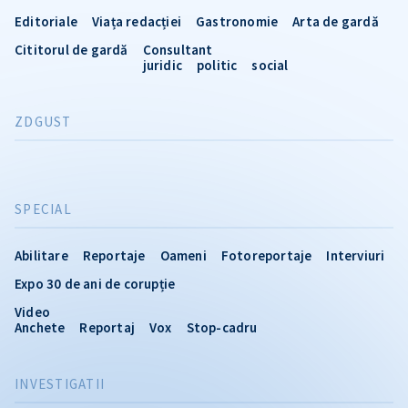
Editoriale
Viața redacției
Gastronomie
Arta de gardă
Cititorul de gardă
Consultant
juridic
politic
social
ZDGUST
SPECIAL
Abilitare
Reportaje
Oameni
Fotoreportaje
Interviuri
Expo 30 de ani de corupție
Video
Anchete
Reportaj
Vox
Stop-cadru
INVESTIGATII