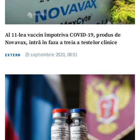
Link media
+ Link media
Al 11-lea vaccin împotriva COVID-19, produs de
Mesajul știrei
+ Mesajul știrei
Novavax, intră în faza a treia a testelor clinice
25 septembrie 2020, 08:01
EXTERN
CONTACT SURSĂ
Sursă anonimă
Nume
+ Numele meu
Email
+ Emailul meu
Telefon
+ Telefon personal
Am citit și sunt de