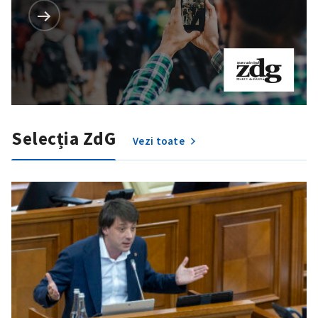
Selecția ZdG
Vezi toate
SUSȚINE