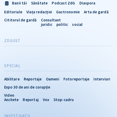
Banii tăi
Sănătate
Podcast ZdG
Diaspora
Editoriale
Viața redacției
Gastronomie
Arta de gardă
Cititorul de gardă
Consultant
juridic
politic
social
ZDGUST
SPECIAL
Abilitare
Reportaje
Oameni
Fotoreportaje
Interviuri
Expo 30 de ani de corupție
Video
Anchete
Reportaj
Vox
Stop-cadru
INVESTIGATII