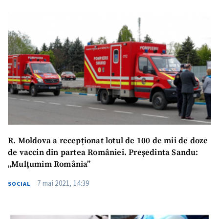
Trimite o informație
Despre ZdG
in English
на русском
R. Moldova a recepționat lotul de 100 de mii de doze
de vaccin din partea României. Președinta Sandu:
„Mulțumim România”
7 mai 2021, 14:39
SOCIAL