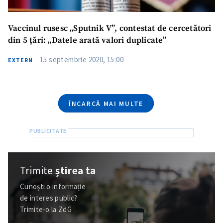
acord cu
politica de
confidențialitate
.
Vaccinul rusesc „Sputnik V”, contestat de cercetători
TRIMITE ȘTIREA
din 5 țări: „Datele arată valori duplicate”
15 septembrie 2020, 15:00
EXTERN
ÎNCARCĂ MAI MULTE
Trimite
știrea ta
Cunoști o informație
de interes public?
Trimite-o la ZdG