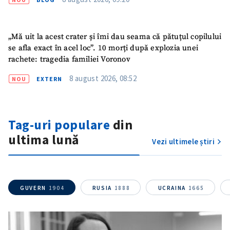
„Mă uit la acest crater și îmi dau seama că pătuțul copilului
se afla exact în acel loc”. 10 morți după explozia unei
rachete: tragedia familiei Voronov
8 august 2026, 08:52
NOU
EXTERN
Tag-uri populare
din
ultima lună
Vezi ultimele știri
GUVERN
1904
RUSIA
1888
UCRAINA
1665