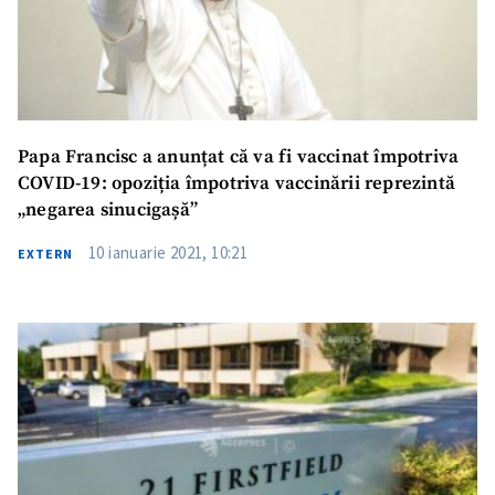
Papa Francisc a anunțat că va fi vaccinat împotriva
COVID-19: opoziția împotriva vaccinării reprezintă
„negarea sinucigașă”
10 ianuarie 2021, 10:21
EXTERN
ȘTIREA MEA
Titlu știre
+ Adaugă titlu
Fotografie
+ Încarcă imagine