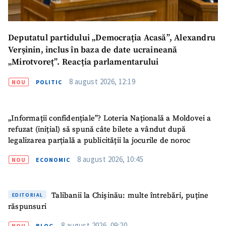
Deputatul partidului „Democrația Acasă”, Alexandru
Verșinin, inclus în baza de date ucraineană
„Mirotvoreț”. Reacția parlamentarului
8 august 2026, 12:19
NOU
POLITIC
„Informații confidențiale”? Loteria Națională a Moldovei a
refuzat (inițial) să spună câte bilete a vândut după
legalizarea parțială a publicității la jocurile de noroc
8 august 2026, 10:45
NOU
ECONOMIC
Talibanii la Chișinău: multe întrebări, puține
EDITORIAL
răspunsuri
8 august 2026, 09:20
NOU
BLOG