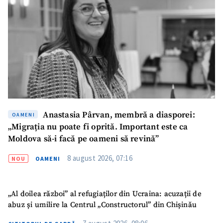
Anastasia Pârvan, membră a diasporei:
OAMENI
„Migrația nu poate fi oprită. Important este ca
Moldova să-i facă pe oameni să revină”
8 august 2026, 07:16
NOU
OAMENI
„Al doilea război” al refugiaților din Ucraina: acuzații de
abuz și umilire la Centrul „Constructorul” din Chișinău