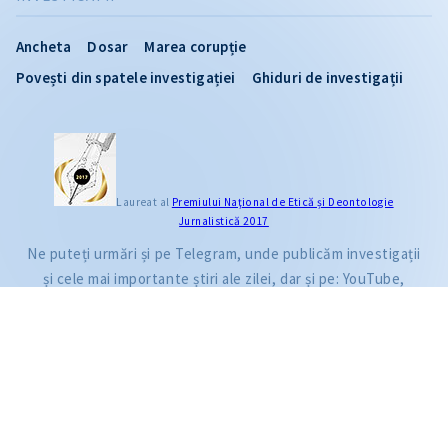
Ancheta
Dosar
Marea corupție
Povești din spatele investigației
Ghiduri de investigații
CITEȘTE
Laureat al
Premiului Naţional de Etică și Deontologie
Jurnalistică 2017
Citește articolul
Ne puteți urmări și pe Telegram, unde publicăm investigații
și cele mai importante știri ale zilei, dar și pe: YouTube,
Facebook, Instagram și TikTok.