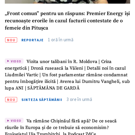
„Front comun” pentru un răspuns: Premier Energy își
recunoaște erorile în cazul facturii contestate de o
femeie din Pitușca
1 oră în urmă
NOU
REPORTAJE
Vizita unor talibani în R. Moldova | Criza
VIDEO
energetică | Dronă rusească la Văleni | Detalii noi în cazul
Liudmilei Vartic | Un fost parlamentar rămâne condamnat
pentru îmbogățire ilicită | Averea lui Dumitru Vangheli, sub
lupa ANI | SĂPTĂMÂNA DE GARDĂ
3 ore în urmă
NOU
SINTEZA SĂPTĂMÂNII
Trimite o informație
Despre ZdG
in English
на русском
Va rămâne Chișinăul fără apă? De ce seacă
VIDEO
râurile în Europa și de ce trebuie să economisim?
Ecologistul Ilia Trombițchi, la Podcast ZdCe