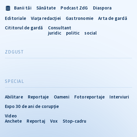
Banii tăi
Sănătate
Podcast ZdG
Diaspora
Editoriale
Viața redacției
Gastronomie
Arta de gardă
Cititorul de gardă
Consultant
juridic
politic
social
ZDGUST
SPECIAL
Abilitare
Reportaje
Oameni
Fotoreportaje
Interviuri
Expo 30 de ani de corupție
Video
Anchete
Reportaj
Vox
Stop-cadru