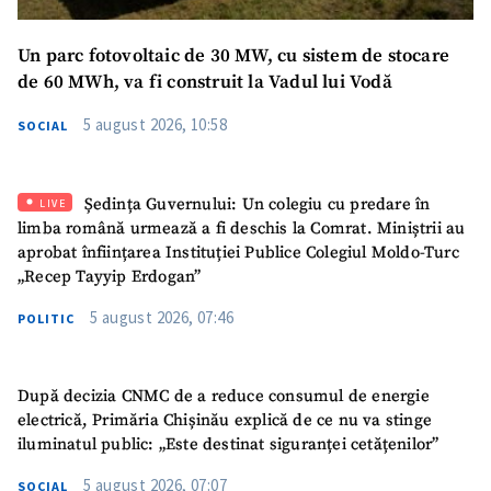
Email
+ Emailul meu
Un parc fotovoltaic de 30 MW, cu sistem de stocare
Telefon
+ Telefon personal
de 60 MWh, va fi construit la Vadul lui Vodă
Am citit și sunt de
5 august 2026, 10:58
SOCIAL
acord cu
politica de
confidențialitate
.
Ședința Guvernului: Un colegiu cu predare în
LIVE
TRIMITE ȘTIREA
limba română urmează a fi deschis la Comrat. Miniștrii au
aprobat înființarea Instituției Publice Colegiul Moldo-Turc
„Recep Tayyip Erdogan”
5 august 2026, 07:46
POLITIC
După decizia CNMC de a reduce consumul de energie
electrică, Primăria Chișinău explică de ce nu va stinge
iluminatul public: „Este destinat siguranței cetățenilor”
5 august 2026, 07:07
SOCIAL