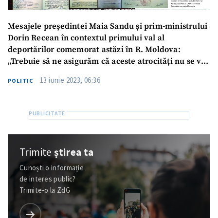
Mesajele președintei Maia Sandu și prim-ministrului
Dorin Recean în contextul primului val al
deportărilor comemorat astăzi în R. Moldova:
„Trebuie să ne asigurăm că aceste atrocități nu se vor
mai repeta”
13 iunie 2023, 06:36
POLITIC
Trimite
știrea ta
Cunoști o informație
de interes public?
Trimite-o la ZdG