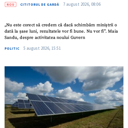
7 august 2026, 08:06
NOU
CITITORUL DE GARDĂ
Titlu știre
+ Adaugă titlu
„Nu este corect să credem că dacă schimbăm miniștrii o
Fotografie
+ Încarcă imagine
dată la șase luni, rezultatele vor fi bune. Nu vor fi”. Maia
Sandu, despre activitatea noului Guvern
Link media
+ Link media
5 august 2026, 15:51
POLITIC
Mesajul știrei
+ Mesajul știrei
CONTACT SURSĂ
Sursă anonimă
Nume
+ Numele meu