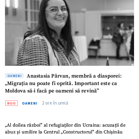
Anastasia Pârvan, membră a diasporei:
OAMENI
„Migrația nu poate fi oprită. Important este ca
Moldova să-i facă pe oameni să revină”
2 ore în urmă
NOU
OAMENI
„Al doilea război” al refugiaților din Ucraina: acuzații de
abuz și umilire la Centrul „Constructorul” din Chișinău
ȘTIREA MEA