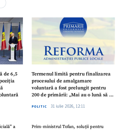
rsonal
4
ord cu
politica de
IREA
ă de 6,5
Termenul limită pentru finalizarea
poziția
procesului de amalgamare
ză
voluntară a fost prelungit pentru
oluntară
200 de primării: „Mai au o lună să se
așeze la masă, să ia o decizie finală”
31 iulie 2026, 12:11
POLITIC
icială” a
Prim-ministrul Tofan, soluții pentru