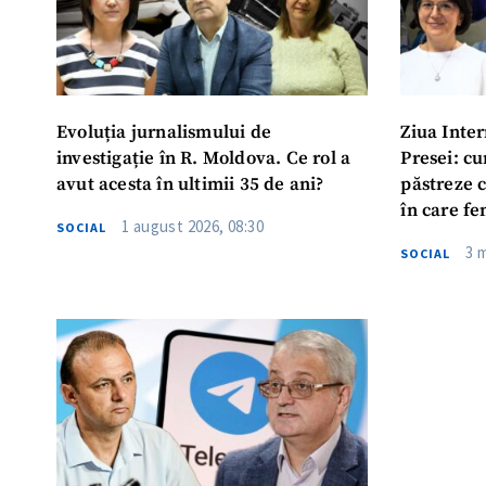
Evoluția jurnalismului de
Ziua Inter
investigație în R. Moldova. Ce rol a
Presei: cu
avut acesta în ultimii 35 de ani?
păstreze c
în care f
1 august 2026, 08:30
SOCIAL
sursele a
3 
SOCIAL
lipsite de
mai răspâ