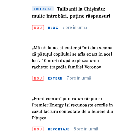
Talibanii la Chișinău:
EDITORIAL
multe întrebări, puține răspunsuri
7 ore în urmă
NOU
BLOG
„Mă uit la acest crater și îmi dau seama
că pătuțul copilului se afla exact în acel
loc”. 10 morți după explozia unei
rachete: tragedia familiei Voronov
7 ore în urmă
NOU
EXTERN
„Front comun” pentru un răspuns:
Premier Energy își recunoaște erorile în
cazul facturii contestate de o femeie din
Pitușca
8 ore în urmă
NOU
REPORTAJE