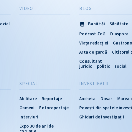
VIDEO
BLOG
ocial
Banii tăi
Sănătate
Podcast ZdG
Diaspora
Viața redacției
Gastron
Arta de gardă
Cititorul
Consultant
juridic
politic
social
SPECIAL
INVESTIGATII
Abilitare
Reportaje
Ancheta
Dosar
Marea 
Oameni
Fotoreportaje
Povești din spatele invest
Interviuri
Ghiduri de investigații
Expo 30 de ani de
corupție