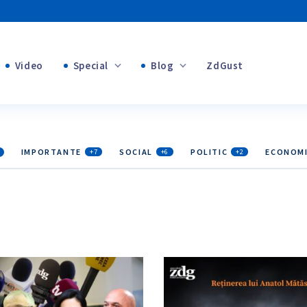
Video
Special
Blog
ZdGust
Banii tăi
+1
+1
+1
IMPORTANTE
SOCIAL
POLITIC
ECONOM
+7
+6
+2
+1
+1
+1