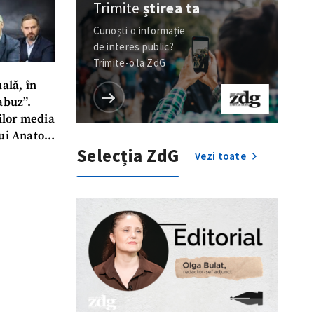
Trimite
știrea ta
Cunoști o informație
de interes public?
Trimite-o la ZdG
ală, în
abuz”.
ților media
ui Anatol
Selecția ZdG
Vezi toate