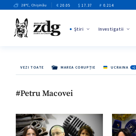
€
20.05
$
17.37
₽
0.214
28
°C
, Chișinău
Ştiri
Investigatii
+2
+2
+6
VEZI TOATE
MAREA CORUPȚIE
UCRAINA
+2
+2
+7
#Petru Macovei