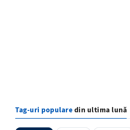
ȘTIREA MEA
Titlu știre
Fotografie
Tag-uri populare
din ultima lună
Link media