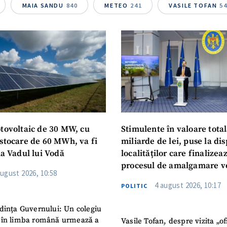
Telefon
+ Telefon pe
MAIA SANDU
840
METEO
241
VASILE TOFAN
5
Am citit și sunt de ac
+ Mesajul știrei
confidențialitate
.
TRIMITE ȘT
otovoltaic de 30 MW, cu
Stimulente în valoare total
 stocare de 60 MWh, va fi
miliarde de lei, puse la dis
la Vadul lui Vodă
localităților care finalizea
procesul de amalgamare v
august 2026, 10:58
4 august 2026, 10:17
POLITIC
dința Guvernului: Un colegiu
 în limba română urmează a
Vasile Tofan, despre vizita „of