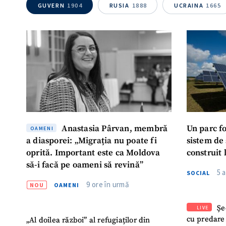
GUVERN
1904
RUSIA
1888
UCRAINA
1665
Mesajul știrei
Anastasia Pârvan, membră
Un parc f
OAMENI
a diasporei: „Migrația nu poate fi
sistem de
oprită. Important este ca Moldova
construit 
să-i facă pe oameni să revină”
5 
SOCIAL
9 ore în urmă
NOU
OAMENI
Șe
LIVE
cu predare
„Al doilea război” al refugiaților din