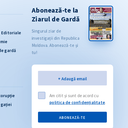
Abonează-te la
Ziarul de Gardă
Singurul ziar de
Editoriale
investigații din Republica
omie
Moldova. Abonează-te și
 de gardă
tu!
Email
+ Adaugă email
corupție
Am citit și sunt de acord cu
politica de confidențialitate
.
igației
ABONEAZĂ-TE