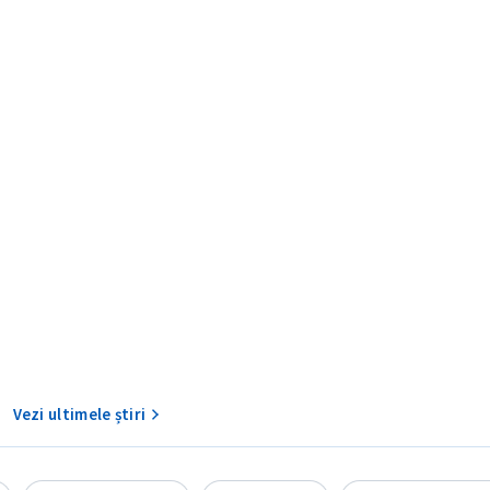
CONTACT SURSĂ
Sursă anonimă
+ Adaugă titlu
Nume
+ Numele 
+ Încarcă imagine
Vezi ultimele știri
Email
+ Emailul 
+ Link media