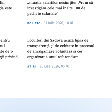
din
„situația salariilor nesimțite: „Vrem să
ția este
investigăm cele mai înalte 100 de
pachete salariale”
31 iulie 2026, 10:47
POLITIC
pentru
Locuitori din Sadova acuză lipsa de
rul
transparență și de echitate în procesul
ate de o
de amalgamare voluntară și cer
ții privind
organizarea unui referendum
31 iulie 2026, 06:40
ŞTIRI