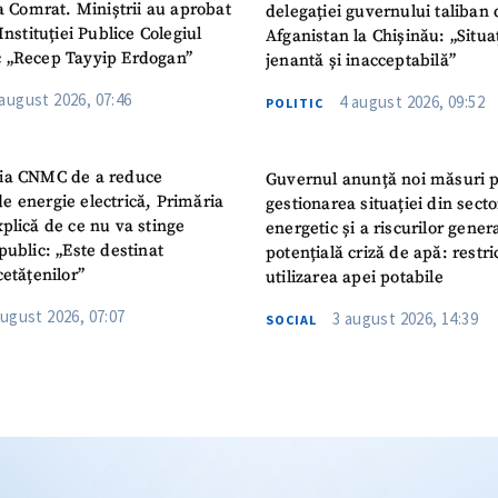
la Comrat. Miniștrii au aprobat
delegației guvernului taliban 
Instituției Publice Colegiul
Afganistan la Chișinău: „Situa
 „Recep Tayyip Erdogan”
jenantă și inacceptabilă”
 august 2026, 07:46
4 august 2026, 09:52
POLITIC
ia CNMC de a reduce
Guvernul anunță noi măsuri 
e energie electrică, Primăria
gestionarea situației din secto
plică de ce nu va stinge
energetic și a riscurilor gener
public: „Este destinat
potențială criză de apă: restric
cetățenilor”
utilizarea apei potabile
august 2026, 07:07
3 august 2026, 14:39
SOCIAL