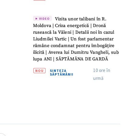
Vizita unor talibani în R.
VIDEO
Moldova | Criza energetică | Dronă
rusească la Văleni | Detalii noi în cazul
Liudmilei Vartic | Un fost parlamentar
rămâne condamnat pentru îmbogățire
ilicită | Averea lui Dumitru Vangheli, sub
lupa ANI | SĂPTĂMÂNA DE GARDĂ
10 ore în
NOU
SINTEZA
SĂPTĂMÂNII
urmă
meu
meu