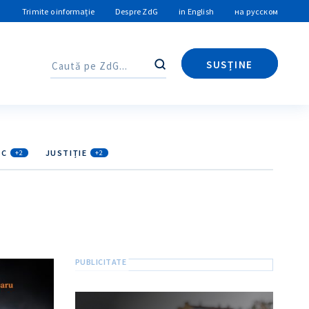
Trimite o informație
Despre ZdG
in English
на русском
SUSȚINE
Caută
Caută
IC
JUSTIȚIE
+2
+2