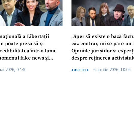
națională a Libertății
„Sper să existe o bază factu
m poate presa să-și
caz contrar, mi se pare un 
redibilitatea într-o lume
Opiniile juriștilor și exper
enomenul fake news și
despre reținerea activistul
lternative de informare
Mătăsaru
mai 2026, 07:40
6 aprilie 2026, 10:06
JUSTIȚIE
 responsabilitate sunt tot
ndite?