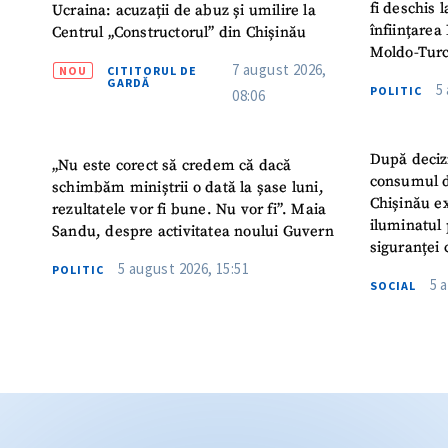
fi deschis 
Ucraina: acuzații de abuz și umilire la
înființarea 
Centrul „Constructorul” din Chișinău
Moldo-Turc
7 august 2026,
NOU
CITITORUL DE
GARDĂ
5
POLITIC
08:06
După deciz
„Nu este corect să credem că dacă
consumul d
schimbăm miniștrii o dată la șase luni,
Chișinău ex
rezultatele vor fi bune. Nu vor fi”. Maia
iluminatul 
Sandu, despre activitatea noului Guvern
siguranței 
5 august 2026, 15:51
POLITIC
5 
SOCIAL