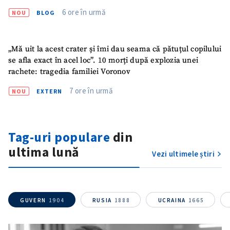
6 ore în urmă
NOU
BLOG
„Mă uit la acest crater și îmi dau seama că pătuțul copilului
se afla exact în acel loc”. 10 morți după explozia unei
rachete: tragedia familiei Voronov
7 ore în urmă
NOU
EXTERN
Trimite o informație
Despre ZdG
in English
на русском
Tag-uri populare
din
ultima lună
Vezi ultimele știri
GUVERN
1904
RUSIA
1888
UCRAINA
1665