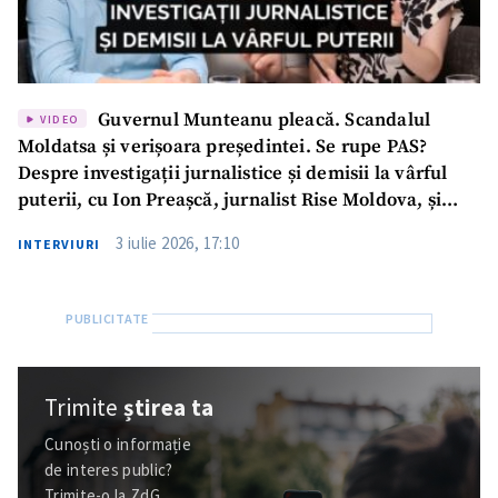
Guvernul Munteanu pleacă. Scandalul
VIDEO
Moldatsa și verișoara președintei. Se rupe PAS?
Despre investigații jurnalistice și demisii la vârful
puterii, cu Ion Preașcă, jurnalist Rise Moldova, și
Ștefan Bejan, expert WatchDog, la Podcast ZdCe
3 iulie 2026, 17:10
INTERVIURI
Trimite
știrea ta
Cunoști o informație
de interes public?
Trimite-o la ZdG