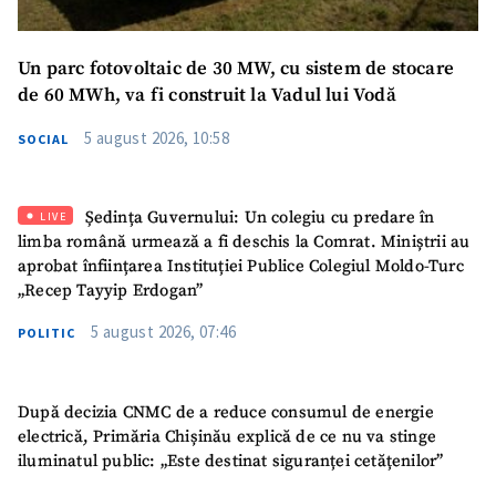
Mesajul știrei
+ Mesajul știrei
Un parc fotovoltaic de 30 MW, cu sistem de stocare
de 60 MWh, va fi construit la Vadul lui Vodă
CONTACT SURSĂ
5 august 2026, 10:58
SOCIAL
Sursă anonimă
Nume
+ Numele meu
Ședința Guvernului: Un colegiu cu predare în
LIVE
limba română urmează a fi deschis la Comrat. Miniștrii au
Email
+ Emailul meu
aprobat înființarea Instituției Publice Colegiul Moldo-Turc
„Recep Tayyip Erdogan”
Telefon
+ Telefon personal
5 august 2026, 07:46
POLITIC
Am citit și sunt de
acord cu
politica de
După decizia CNMC de a reduce consumul de energie
confidențialitate
.
electrică, Primăria Chișinău explică de ce nu va stinge
iluminatul public: „Este destinat siguranței cetățenilor”
TRIMITE ȘTIREA