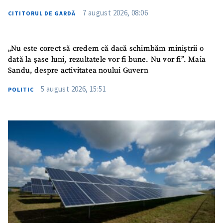
7 august 2026, 08:06
CITITORUL DE GARDĂ
„Nu este corect să credem că dacă schimbăm miniștrii o
dată la șase luni, rezultatele vor fi bune. Nu vor fi”. Maia
Sandu, despre activitatea noului Guvern
5 august 2026, 15:51
POLITIC
ȘTIREA MEA
Titlu știre
+ Adaugă titlu
Fotografie
+ Încarcă imagine
Link media
+ Link media