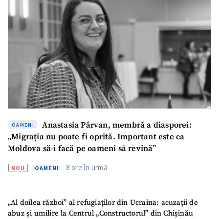
Anastasia Pârvan, membră a diasporei:
OAMENI
„Migrația nu poate fi oprită. Important este ca
Moldova să-i facă pe oameni să revină”
8 ore în urmă
NOU
OAMENI
„Al doilea război” al refugiaților din Ucraina: acuzații de
abuz și umilire la Centrul „Constructorul” din Chișinău