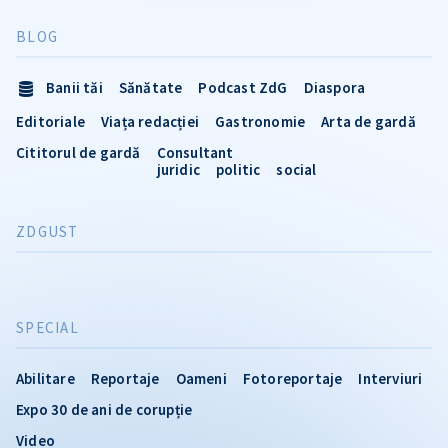
BLOG
Banii tăi
Sănătate
Podcast ZdG
Diaspora
Editoriale
Viața redacției
Gastronomie
Arta de gardă
Cititorul de gardă
Consultant
juridic
politic
social
ZDGUST
SPECIAL
Abilitare
Reportaje
Oameni
Fotoreportaje
Interviuri
Expo 30 de ani de corupție
Video