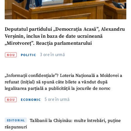
Deputatul partidului „Democrația Acasă”, Alexandru
Verșinin, inclus în baza de date ucraineană
„Mirotvoreț”. Reacția parlamentarului
3 ore în urmă
NOU
POLITIC
„Informații confidențiale”? Loteria Națională a Moldovei a
refuzat (inițial) să spună câte bilete a vândut după
legalizarea parțială a publicității la jocurile de noroc
5 ore în urmă
NOU
ECONOMIC
Talibanii la Chișinău: multe întrebări, puține
EDITORIAL
răspunsuri