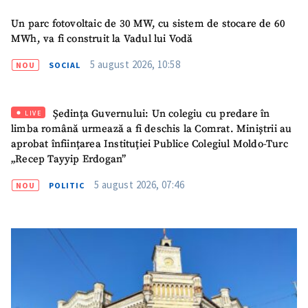
Un parc fotovoltaic de 30 MW, cu sistem de stocare de 60
MWh, va fi construit la Vadul lui Vodă
5 august 2026, 10:58
NOU
SOCIAL
Ședința Guvernului: Un colegiu cu predare în
LIVE
limba română urmează a fi deschis la Comrat. Miniștrii au
aprobat înființarea Instituției Publice Colegiul Moldo-Turc
„Recep Tayyip Erdogan”
5 august 2026, 07:46
NOU
POLITIC
ȘTIREA MEA
Titlu știre
+ Adaugă titlu
Fotografie
+ Încarcă imagine