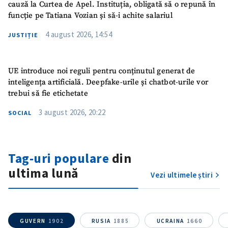
cauză la Curtea de Apel. Instituția, obligată să o repună în
funcție pe Tatiana Vozian și să-i achite salariul
4 august 2026, 14:54
JUSTIȚIE
UE introduce noi reguli pentru conținutul generat de
inteligența artificială. Deepfake-urile și chatbot-urile vor
trebui să fie etichetate
3 august 2026, 20:22
SOCIAL
Trimite o informație
Despre ZdG
in English
на русском
Tag-uri populare
din
ultima lună
Vezi ultimele știri
GUVERN
1902
RUSIA
1885
UCRAINA
1660