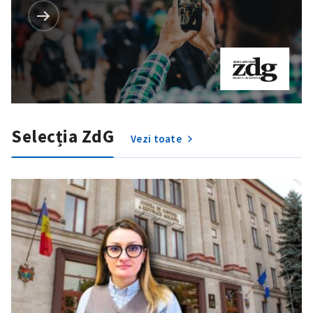
Selecția ZdG
Vezi toate