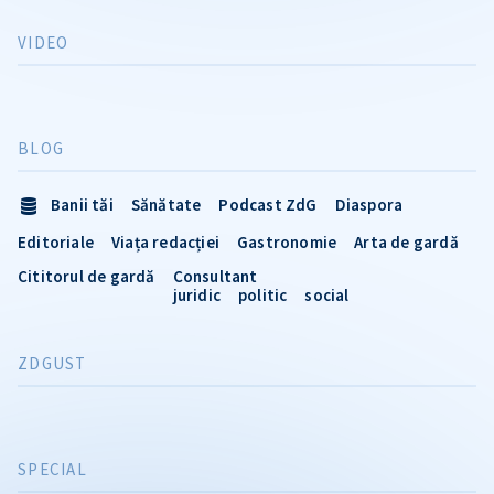
VIDEO
BLOG
Banii tăi
Sănătate
Podcast ZdG
Diaspora
Editoriale
Viața redacției
Gastronomie
Arta de gardă
Cititorul de gardă
Consultant
juridic
politic
social
ZDGUST
SPECIAL