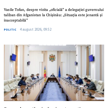
confidențialitate
.
Vasile Tofan, despre vizita „oficială” a delegației guvernului
TRIMITE ȘTIREA
taliban din Afganistan la Chișinău: „Situația este jenantă și
inacceptabilă”
4 august 2026, 09:52
POLITIC
SUSȚINE