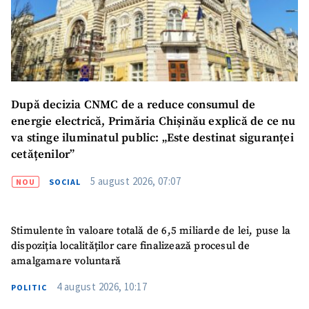
Link media
+ Link media
Mesajul știrei
+ Mesajul știrei
După decizia CNMC de a reduce consumul de
CONTACT SURSĂ
energie electrică, Primăria Chișinău explică de ce nu
va stinge iluminatul public: „Este destinat siguranței
Sursă anonimă
cetățenilor”
Nume
+ Numele meu
5 august 2026, 07:07
NOU
SOCIAL
Email
+ Emailul meu
Stimulente în valoare totală de 6,5 miliarde de lei, puse la
dispoziția localităților care finalizează procesul de
Telefon
+ Telefon personal
amalgamare voluntară
Am citit și sunt de
4 august 2026, 10:17
POLITIC
acord cu
politica de