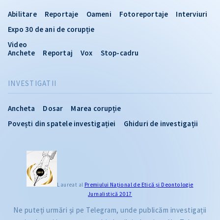
Abilitare
Reportaje
Oameni
Fotoreportaje
Interviuri
Expo 30 de ani de corupție
Video
Anchete
Reportaj
Vox
Stop-cadru
INVESTIGATII
Ancheta
Dosar
Marea corupție
Povești din spatele investigației
Ghiduri de investigații
Laureat al
Premiului Naţional de Etică și Deontologie
Jurnalistică 2017
Ne puteți urmări și pe Telegram, unde publicăm investigații