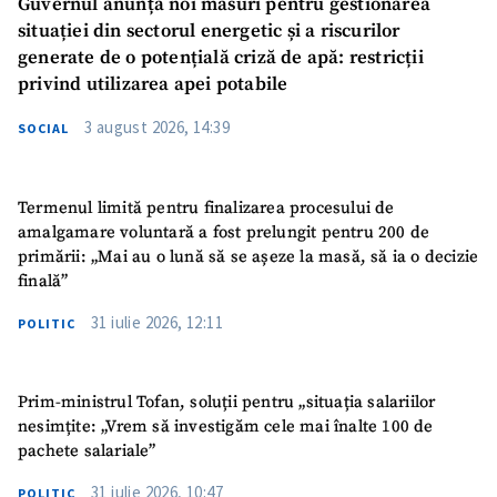
Guvernul anunță noi măsuri pentru gestionarea
situației din sectorul energetic și a riscurilor
generate de o potențială criză de apă: restricții
privind utilizarea apei potabile
3 august 2026, 14:39
SOCIAL
Termenul limită pentru finalizarea procesului de
amalgamare voluntară a fost prelungit pentru 200 de
primării: „Mai au o lună să se așeze la masă, să ia o decizie
finală”
31 iulie 2026, 12:11
POLITIC
Prim-ministrul Tofan, soluții pentru „situația salariilor
nesimțite: „Vrem să investigăm cele mai înalte 100 de
pachete salariale”
31 iulie 2026, 10:47
POLITIC