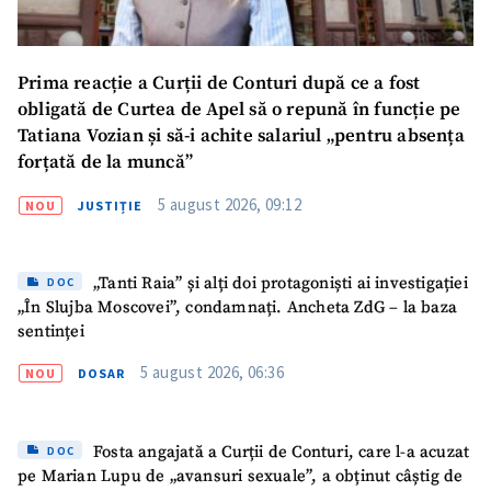
Prima reacție a Curții de Conturi după ce a fost
obligată de Curtea de Apel să o repună în funcție pe
Tatiana Vozian și să-i achite salariul „pentru absența
forțată de la muncă”
5 august 2026, 09:12
NOU
JUSTIȚIE
„Tanti Raia” și alți doi protagoniști ai investigației
DOC
„În Slujba Moscovei”, condamnați. Ancheta ZdG – la baza
sentinței
5 august 2026, 06:36
NOU
DOSAR
Fosta angajată a Curții de Conturi, care l-a acuzat
DOC
pe Marian Lupu de „avansuri sexuale”, a obținut câștig de