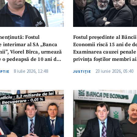
menținută: Fostul
Fostul președinte al Băncii
e interimar al SA „Banca
Economii riscă 15 ani de d
ii”, Viorel Bîrca, urmează
Examinarea cauzei penale 
e o pedeapsă de 10 ani de
privința foștilor membri ai
e
Comitetului de Creditare 
8 iulie 2026, 12:48
23 iunie 2026, 05:40
UPTIE
JUSTIȚIE
ajuns la etapa pronunțării 