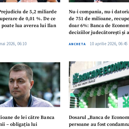
rejudiciu de 5,2 miliarde
Nu-i compania, nu-i datoria
cuperare de 0,01 %. De ce
de 751 de milioane, recup
i poate lua averea lui Ilan
doar 6%: Banca de Economi
deciziilor judecătorești și 
companii controlate de Ilan
mai 2026, 06:10
10 aprilie 2026, 06:45
ANCHETA
a fost lichidată
lioane de lei către Banca
Dosarul „Banca de Economi
i – obligația lui
persoane au fost condamna