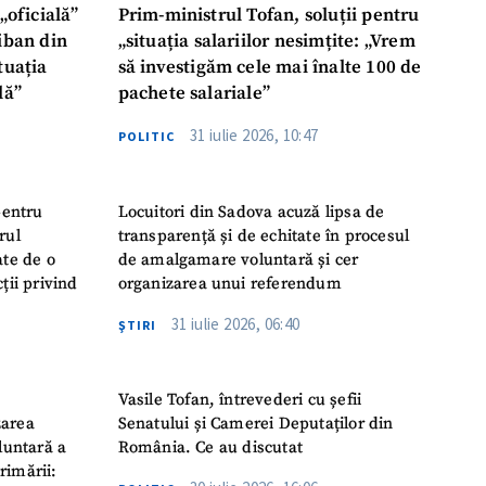
„oficială”
Prim-ministrul Tofan, soluții pentru
liban din
„situația salariilor nesimțite: „Vrem
tuația
să investigăm cele mai înalte 100 de
lă”
pachete salariale”
31 iulie 2026, 10:47
POLITIC
pentru
Locuitori din Sadova acuză lipsa de
rul
transparență și de echitate în procesul
ate de o
de amalgamare voluntară și cer
ții privind
organizarea unui referendum
31 iulie 2026, 06:40
ŞTIRI
Vasile Tofan, întrevederi cu șefii
zarea
Senatului și Camerei Deputaților din
luntară a
România. Ce au discutat
rimării: