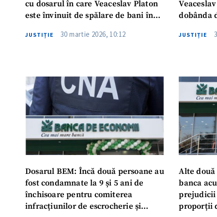
cu dosarul în care Veaceslav Platon
Veaceslav
este învinuit de spălare de bani în
dobânda d
proporții deosebit de mari?
de Curtea
30 martie 2026, 10:12
JUSTIȚIE
JUSTIȚIE
Dosarul BEM: Încă două persoane au
Alte două
fost condamnate la 9 și 5 ani de
banca acu
închisoare pentru comiterea
prejudici
infracțiunilor de escrocherie și
proporții