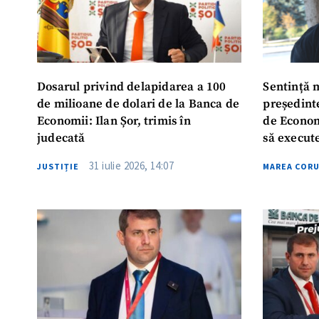
Dosarul privind delapidarea a 100
Sentință 
de milioane de dolari de la Banca de
președint
Economii: Ilan Șor, trimis în
de Econom
judecată
să execut
închisoar
31 iulie 2026, 14:07
JUSTIȚIE
MAREA COR