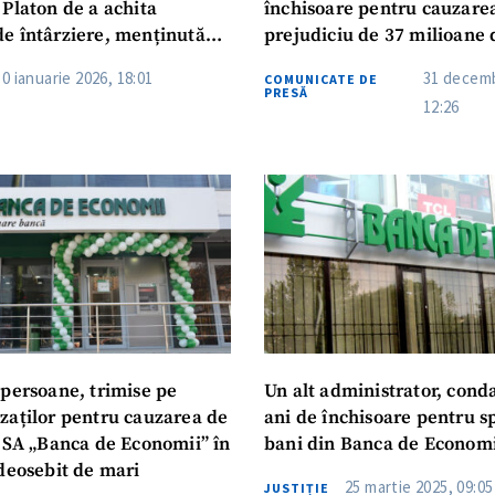
 Platon de a achita
închisoare pentru cauzare
e întârziere, menținută
prejudiciu de 37 milioane d
 de Apel
30 ianuarie 2026, 18:01
31 decemb
COMUNICATE DE
PRESĂ
12:26
 persoane, trimise pe
Un alt administrator, cond
zaților pentru cauzarea de
ani de închisoare pentru s
i SA „Banca de Economii” în
bani din Banca de Economi
 deosebit de mari
25 martie 2025, 09:05
JUSTIȚIE