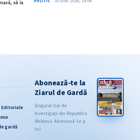
30 iulie 2026, 16:06
POLITIC
masă, să ia
Abonează-te la
Ziarul de Gardă
Singurul ziar de
Editoriale
investigații din Republica
omie
Moldova. Abonează-te și
 de gardă
tu!