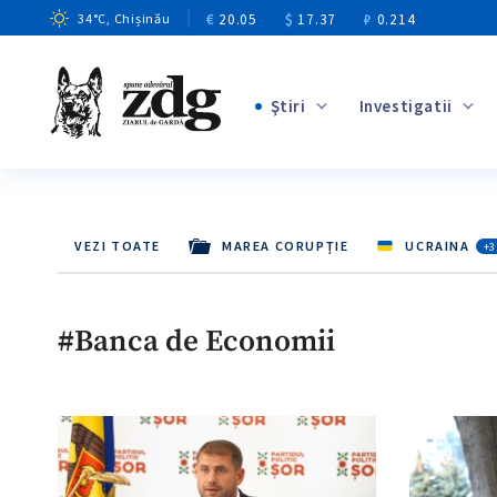
€
20.05
$
17.37
₽
0.214
34
°C
, Chișinău
Ştiri
Investigatii
+1
+14
VEZI TOATE
MAREA CORUPȚIE
UCRAINA
+3
+10
+4
#Banca de Economii