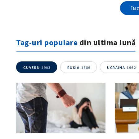
ÎN
Tag-uri populare
din ultima lună
GUVERN
1903
RUSIA
1886
UCRAINA
1662