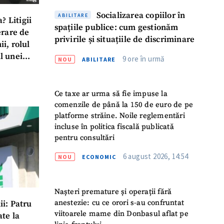
Socializarea copiilor în
ABILITARE
? Litigii
spațiile publice: cum gestionăm
erare de
privirile și situațiile de discriminare
i, rolul
al unei
9 ore în urmă
NOU
ABILITARE
 Șor, care
Ce taxe ar urma să fie impuse la
comenzile de până la 150 de euro de pe
platforme străine. Noile reglementări
incluse în politica fiscală publicată
pentru consultări
6 august 2026, 14:54
NOU
ECONOMIC
Nașteri premature și operații fără
anestezie: cu ce orori s-au confruntat
i: Patru
viitoarele mame din Donbasul aflat pe
te la