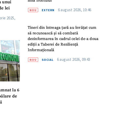
linia frontului
a unui
e lei
6 august 2026, 10:46
NOU
EXTERN
rie 2025,
Tineri din întreaga țară au învățat cum
să recunoască și să combată
dezinformarea în cadrul celei de-a doua
ediții a Taberei de Reziliență
Informațională
6 august 2026, 09:43
NOU
SOCIAL
amnat la 6
pălare de
i