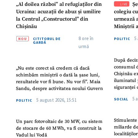
„Al doilea război” al refugiaților din
Șe
LIVE
Ucraina: acuzații de abuz și umilire
colegiu c
la Centrul „Constructorul” din
urmează a
Chișinău
Miniștrii 
Instituție
8 ore în
5
NOU
CITITORUL DE
POLITIC
Turc „Rec
GARDĂ
urmă
După deciz
consumul d
„Nu este corect să credem că dacă
Chișinău ex
schimbăm miniștrii o dată la șase luni,
iluminatul 
rezultatele vor fi bune. Nu vor fi”. Maia
siguranței 
Sandu, despre activitatea noului Guvern
5 
SOCIAL
5 august 2026, 15:51
POLITIC
Stimulente 
Un parc fotovoltaic de 30 MW, cu sistem
miliarde de
de stocare de 60 MWh, va fi construit la
localitățil
Vadul lui Vodă