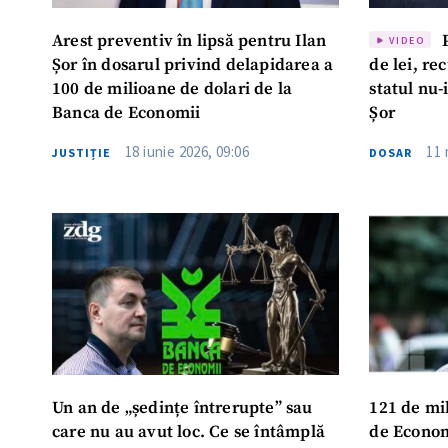
Arest preventiv în lipsă pentru Ilan
P
VIDEO
Șor în dosarul privind delapidarea a
de lei, re
100 de milioane de dolari de la
statul nu-
Banca de Economii
Șor
18 iunie 2026, 09:06
11 
JUSTIȚIE
DOSAR
Un an de „ședințe întrerupte” sau
121 de mi
care nu au avut loc. Ce se întâmplă
de Economi