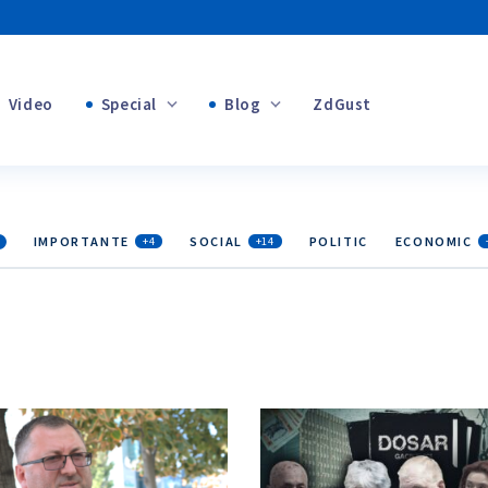
Video
Special
Blog
ZdGust
+1
Banii tăi
IMPORTANTE
SOCIAL
POLITIC
ECONOMIC
+4
+14
+1