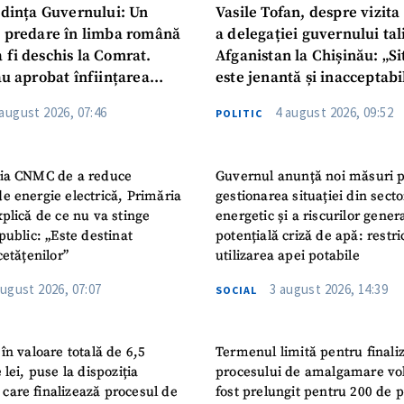
dința Guvernului: Un
Vasile Tofan, despre vizita 
u predare în limba română
a delegației guvernului ta
 fi deschis la Comrat.
Afganistan la Chișinău: „Si
au aprobat înființarea
este jenantă și inacceptabi
i Publice Colegiul Moldo-
 august 2026, 07:46
4 august 2026, 09:52
POLITIC
ep Tayyip Erdogan”
ia CNMC de a reduce
Guvernul anunță noi măsuri 
e energie electrică, Primăria
gestionarea situației din secto
plică de ce nu va stinge
energetic și a riscurilor gener
public: „Este destinat
potențială criză de apă: restric
cetățenilor”
utilizarea apei potabile
august 2026, 07:07
3 august 2026, 14:39
SOCIAL
în valoare totală de 6,5
Termenul limită pentru finali
 lei, puse la dispoziția
procesului de amalgamare vo
or care finalizează procesul de
fost prelungit pentru 200 de p