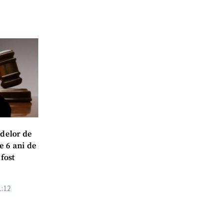
meu
meu
udelor de
e 6 ani de
rsonal
 fost
ord cu
politica de
1:12
IREA