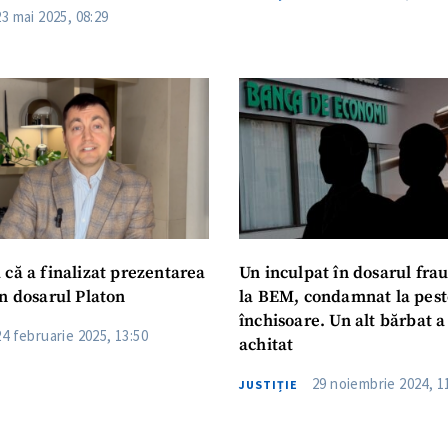
23 mai 2025, 08:29
CONTACT SURSĂ
Sursă anonimă
+ Adaugă titlu
Nume
+ Numele 
+ Încarcă imagine
Email
+ Emailul 
+ Link media
 că a finalizat prezentarea
Un inculpat în dosarul fra
Telefon
în dosarul Platon
la BEM, condamnat la pest
+ Telefon pe
închisoare. Un alt bărbat a
24 februarie 2025, 13:50
Am citit și sunt de ac
achitat
+ Mesajul știrei
confidențialitate
.
29 noiembrie 2024, 1
JUSTIȚIE
TRIMITE ȘT