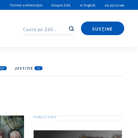
Trimite o informație
Despre ZdG
in English
на русском
SUSȚINE
Caută
Caută
JUSTIȚIE
+10
+1