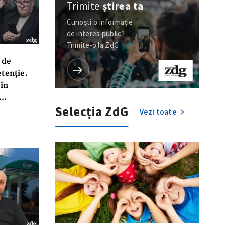
Trimite
știrea ta
Cunoști o informație
de interes public?
Trimite-o la ZdG
 de
etenție.
în
Selecția ZdG
al BEM a
Vezi toate
sentinței