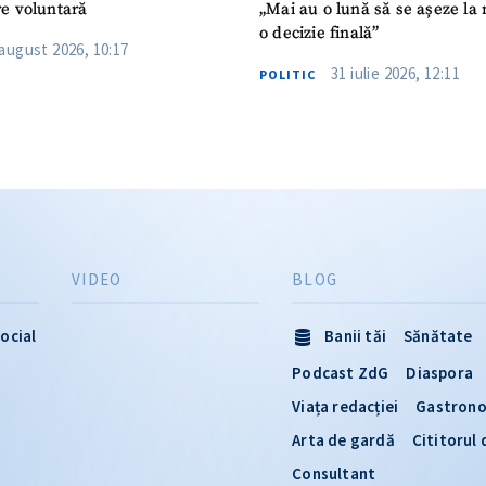
e voluntară
„Mai au o lună să se așeze la 
o decizie finală”
 august 2026, 10:17
31 iulie 2026, 12:11
POLITIC
VIDEO
BLOG
ocial
Banii tăi
Sănătate
Podcast ZdG
Diaspora
Viața redacției
Gastron
Arta de gardă
Cititorul
Consultant