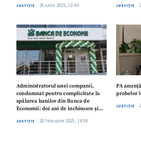
spălare de bani
26 iunie 2025, 12:44
JUSTIȚIE
JUSTIȚIE
ȘTIREA MEA
Titlu știre
Fotografie
Link media
Administratorul unei companii,
PA anunță
condamnat pentru complicitate la
probelor 
spălarea banilor din Banca de
JUSTIȚIE
Economii: doi ani de închisoare și
Mesajul știrei
confiscarea a peste 1,46 milioane de
26 februarie 2025, 14:58
JUSTIȚIE
lei