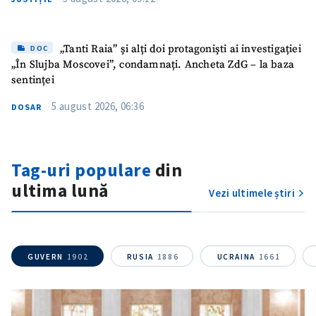
„Tanti Raia” și alți doi protagoniști ai investigației
DOC
„În Slujba Moscovei”, condamnați. Ancheta ZdG – la baza
sentinței
5 august 2026, 06:36
DOSAR
Tag-uri populare
din
Trimite o informație
Despre ZdG
ultima lună
in English
на русском
Vezi ultimele știri
GUVERN
1902
RUSIA
1886
UCRAINA
1661