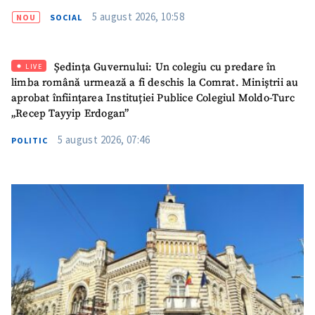
5 august 2026, 10:58
NOU
SOCIAL
Ședința Guvernului: Un colegiu cu predare în
LIVE
limba română urmează a fi deschis la Comrat. Miniștrii au
aprobat înființarea Instituției Publice Colegiul Moldo-Turc
„Recep Tayyip Erdogan”
5 august 2026, 07:46
POLITIC
ȘTIREA MEA
Titlu știre
+ Adaugă titlu
Fotografie
+ Încarcă imagine
Link media
+ Link media