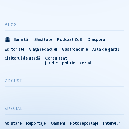
BLOG
Banii tăi
Sănătate
Podcast ZdG
Diaspora
Editoriale
Viața redacției
Gastronomie
Arta de gardă
Cititorul de gardă
Consultant
juridic
politic
social
ZDGUST
SPECIAL
Abilitare
Reportaje
Oameni
Fotoreportaje
Interviuri