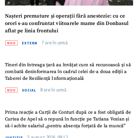
Nașteri premature și operații fără anestezie: cu ce
orori s-au confruntat viitoarele mame din Donbasul
aflat pe linia frontului
7 ore în urmă
NOU
EXTERN
Tineri din întreaga țară au învățat cum să recunoască și să
combată dezinformarea în cadrul celei de-a doua ediții a
Taberei de Reziliență Informațională
8 ore în urmă
NOU
SOCIAL
Prima reacție a Curții de Conturi după ce a fost obligată de
Curtea de Apel să o repună în funcție pe Tatiana Vozian și
să-i achite salariul „pentru absența forțată de la muncă”
5 august 2026, 09:12
JUSTIȚIE