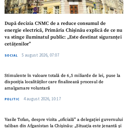
Mesajul știrei
+ Mesajul știrei
După decizia CNMC de a reduce consumul de
energie electrică, Primăria Chișinău explică de ce nu
va stinge iluminatul public: „Este destinat siguranței
CONTACT SURSĂ
cetățenilor”
Sursă anonimă
5 august 2026, 07:07
SOCIAL
Nume
+ Numele meu
Stimulente în valoare totală de 6,5 miliarde de lei, puse la
Email
+ Emailul meu
dispoziția localităților care finalizează procesul de
amalgamare voluntară
Telefon
+ Telefon personal
4 august 2026, 10:17
POLITIC
Am citit și sunt de
acord cu
politica de
confidențialitate
.
Vasile Tofan, despre vizita „oficială” a delegației guvernului
taliban din Afganistan la Chișinău: „Situația este jenantă și