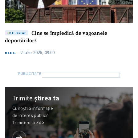
Cine se împiedică de vagoanele
EDITORIAL
deportărilor?
2 iulie 2026, 09:00
BLOG
Trimite
știrea ta
Cunoști o informație
de interes public?
Trimite-o la ZdG