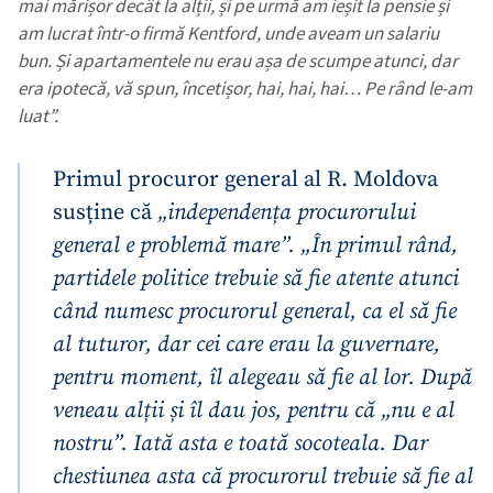
mai mărișor decât la alții, și pe urmă am ieșit la pensie și
am lucrat într-o firmă Kentford, unde aveam un salariu
bun. Și apartamentele nu erau așa de scumpe atunci, dar
era ipotecă, vă spun, încetișor, hai, hai, hai… Pe rând le-am
luat”.
Primul procuror general al R. Moldova
susține că
„independența procurorului
general e problemă mare”. „În primul rând,
partidele politice trebuie să fie atente atunci
când numesc procurorul general, ca el să fie
al tuturor, dar cei care erau la guvernare,
pentru moment, îl alegeau să fie al lor. După
veneau alții și îl dau jos, pentru că „nu e al
nostru”. Iată asta e toată socoteala. Dar
chestiunea asta că procurorul trebuie să fie al