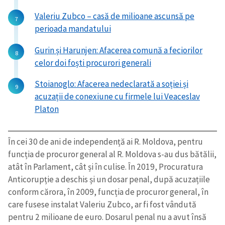
Valeriu Zubco – casă de milioane ascunsă pe
perioada mandatului
Gurin și Harunjen: Afacerea comună a feciorilor
celor doi foști procurori generali
Stoianoglo: Afacerea nedeclarată a soției și
acuzații de conexiune cu firmele lui Veaceslav
Platon
În cei 30 de ani de independență ai R. Moldova, pentru
funcția de procuror general al R. Moldova s-au dus bătălii,
atât în Parlament, cât și în culise. În 2019, Procuratura
Anticorupție a deschis și un dosar penal, după acuzațiile
conform cărora, în 2009, funcția de procuror general, în
care fusese instalat Valeriu Zubco, ar fi fost vândută
pentru 2 milioane de euro. Dosarul penal nu a avut însă