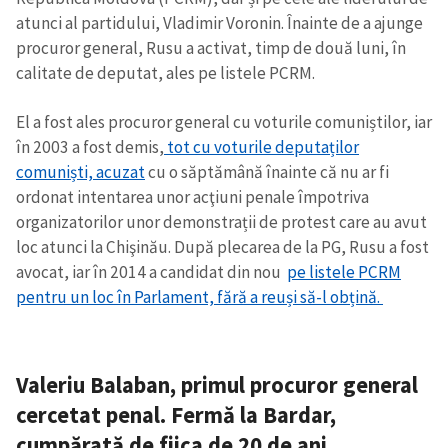
atunci al partidului, Vladimir Voronin. Înainte de a ajunge
procuror general, Rusu a activat, timp de două luni, în
calitate de deputat, ales pe listele PCRM.
El a fost ales procuror general cu voturile comuniștilor, iar
în 2003 a fost demis,
tot cu voturile deputaților
comuniști, acuzat
cu o săptămână înainte că nu ar fi
ordonat intentarea unor acţiuni penale împotriva
organizatorilor unor demonstrații de protest care au avut
loc atunci la Chişinău. După plecarea de la PG, Rusu a fost
avocat, iar în 2014 a candidat din nou
pe listele PCRM
pentru un loc în Parlament, fără a reuși să-l obțină.
Valeriu Balaban, primul procuror general
cercetat penal. Fermă la Bardar,
cumpărată de fiica de 20 de ani