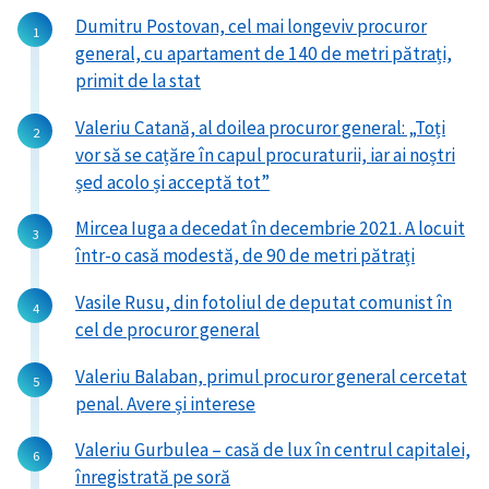
Dumitru Postovan, cel mai longeviv procuror
general, cu apartament de 140 de metri pătrați,
primit de la stat
Valeriu Catană, al doilea procuror general: „Toți
vor să se cațăre în capul procuraturii, iar ai noștri
șed acolo și acceptă tot”
Mircea Iuga a decedat în decembrie 2021. A locuit
într-o casă modestă, de 90 de metri pătrați
Vasile Rusu, din fotoliul de deputat comunist în
cel de procuror general
Valeriu Balaban, primul procuror general cercetat
penal. Avere și interese
Valeriu Gurbulea – casă de lux în centrul capitalei,
înregistrată pe soră