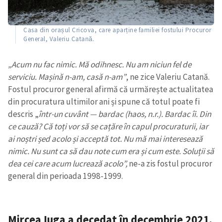
Casa din orașul Cricova, care aparține familiei fostului Procuror
SUSȚINE
General, Valeriu Catană.
„Acum nu fac nimic. Mă odihnesc. Nu am niciun fel de
serviciu. Mașină n-am, casă n-am”
, ne zice Valeriu Catană.
Fostul procuror general afirmă că urmărește actualitatea
din procuratura ultimilor ani și spune că totul poate fi
descris „
într-un cuvânt — bardac (haos, n.r.). Bardac îi. Din
ce cauză? Că toți vor să se cațăre în capul procuraturii, iar
ai noștri șed acolo și acceptă tot. Nu mă mai interesează
nimic. Nu sunt ca să dau note cum era și cum este. Soluții să
dea cei care acum lucrează acolo”,
ne-a zis fostul procuror
general din perioada 1998-1999.
Mircea Iuga a decedat în decembrie 2021.