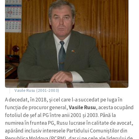
Vasile Rusu (2001-2003)
A decedat, în 2018, și cel care l-a succedat pe Iuga în
funcția de procuror general,
Vasile Rusu
, acesta ocupând
fotoliul de șef al PG între anii 2001 și 2003. Până la
numirea în fruntea PG, Rusu lucrase în calitate de avocat,
apărând inclusiv interesele Partidului Comuniștilor din
Republica Moldova (PCRM), dar și pe cele ale liderului de