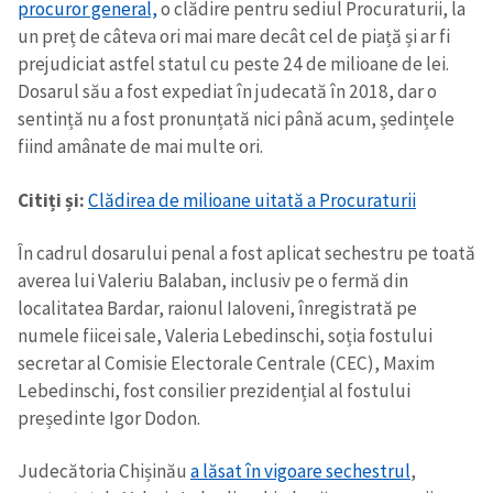
procuror general,
o clădire pentru sediul Procuraturii, la
un preț de câteva ori mai mare decât cel de piață și ar fi
prejudiciat astfel statul cu peste 24 de milioane de lei.
Dosarul său a fost expediat în judecată în 2018, dar o
sentință nu a fost pronunțată nici până acum, ședințele
fiind amânate de mai multe ori.
Citiți și:
Clădirea de milioane uitată a Procuraturii
În cadrul dosarului penal a fost aplicat sechestru pe toată
averea lui Valeriu Balaban, inclusiv pe o fermă din
localitatea Bardar, raionul Ialoveni, înregistrată pe
numele fiicei sale, Valeria Lebedinschi, soția fostului
secretar al Comisie Electorale Centrale (CEC), Maxim
Lebedinschi, fost consilier prezidențial al fostului
președinte Igor Dodon.
Judecătoria Chișinău
a lăsat în vigoare sechestrul
,