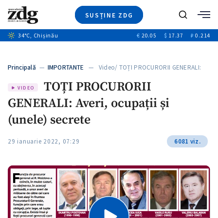
SUSȚINE ZDG
Caută
34
°C
, Chișinău
€
20.05
$
17.37
₽
0.214
Ştiri
+14
+11
Investigatii
Banii tăi
+1
+4
Principală
—
IMPORTANTE
— Video/ TOȚI PROCURORII GENERALI:
Video
Averi,…
TOȚI PROCURORII
Special
VIDEO
GENERALI: Averi, ocupații și
Blog
+1
ZdGust
(unele) secrete
29 ianuarie 2022, 07:29
6081 viz.
+1