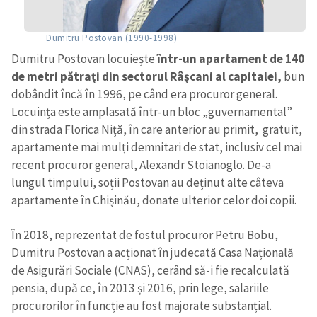
Dumitru Postovan (1990-1998)
Dumitru Postovan locuiește
într-un apartament de 140
de metri pătrați din sectorul Râșcani al capitalei,
bun
dobândit încă în 1996, pe când era procuror general.
Locuința este amplasată într-un bloc „guvernamental”
din strada Florica Niță, în care anterior au primit, gratuit,
apartamente mai mulți demnitari de stat, inclusiv cel mai
recent procuror general, Alexandr Stoianoglo. De-a
lungul timpului, soții Postovan au deținut alte câteva
apartamente în Chișinău, donate ulterior celor doi copii.
În 2018, reprezentat de fostul procuror Petru Bobu,
Dumitru Postovan a acționat în judecată Casa Națională
de Asigurări Sociale (CNAS), cerând să-i fie recalculată
pensia, după ce, în 2013 și 2016, prin lege, salariile
procurorilor în funcție au fost majorate substanțial.