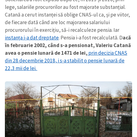
lege, salariile procurorilor au fost majorate substanțial.
Catană a cerut instanței să oblige CNAS-ul ca, și pe viitor,
de fiecare dată când are loc majorarea salariului
procurorului în exercițiu, să-i recalculeze pensia. Iar
instanța i-a dat dreptate
. Pensia i-a fost recalculată. D
acă
în februarie 2002, când s-a pensionat, Valeriu Catană
avea o pensie lunară de 1471 de lei,
prin decizia CNAS
din 28 decembrie 2018, i s-a stabilit o pensie lunară de
22,3 mii de lei.