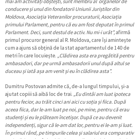
mai am activități obștești, sunt membru al organelor de
conducere și unul din fondatorii Uniunii Juriștilor din
Moldova, Asociația Veteranilor procuraturii, Asociația
primului Parlament, pentru că eu am fost deputat în primul
Parlament. Deci, sunt destul de activ. Nu mi-i urât”,
afirmă
primul procuror general al R. Moldova, care își amintește
cum a ajuns să obțină de la stat apartamentul de 140 de
metri în care locuiește.
„Clădirea asta era pregătită pentru
ambasadori, dar pe urmă ambasadorii unul după altul se
duceau și iată așa am venit și eu în clădirea asta”.
Dumitru Postovan admite că, de-a lungul timpului, și-a
ajutat copiii să aibă loc de trai.
„Eu dintâi am luat ipoteca
pentru fecior, au trăit cinci ani aici cu soția și fiica. După
aceea fiica, dar le-am luat pe noi, pe mine, pentru că erau
studenți și eu le plăteam încetișor. După ce au devenit
independenți, sigur că le-am dat lor, pentru ei le-am și luat.
În primul rând, pe timpurile celea și salariul era comparativ