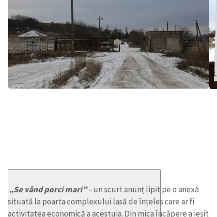
„Se vând porci mari”
–
un scurt anunț lipit pe o anexă
situată la poarta complexului lasă de înțeles care ar fi
activitatea economică a acestuia. Din mica încăpere a ieșit