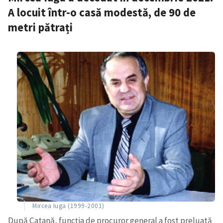
A locuit într-o casă modestă, de 90 de
metri pătrați
Mircea Iuga (1999-2001)
După Catană, funcția de procuror general a fost preluată