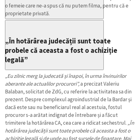
o femeie care ne-a spus că nu putem filma, pentru că e
proprietate privată.
„În hotărârea judecății sunt toate
probele că aceasta a fost o achiziție
legală”
„Eu zilnic merg la judecată și înapoi, în urma învinuirilor
aberante ale actualilor procurori”,
a precizat Valeriu
Balaban, solicitat de ZdG, cu referire la activitatea sa din
prezent. Despre complexul agroindustrial de la Bardar și
dacă este sau nu beneficiarul real al acestuia, fostul
procuror s-a arătat indignat de întrebare și a făcut
trimitere la hotărârea CA, cea care a ridicat sechestrul.
„În
hotărârea judecății sunt toate probele că aceasta a fost o
achiziție legală și de unde au fost sursele de finanțare. Mai