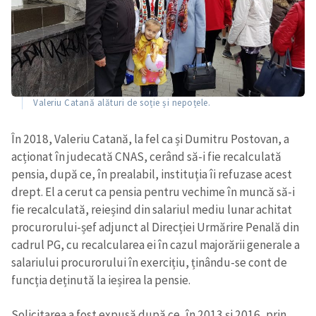
Valeriu Catană alături de soție și nepoțele.
În 2018, Valeriu Catană, la fel ca și Dumitru Postovan, a
acționat în judecată CNAS, cerând să-i fie recalculată
pensia, după ce, în prealabil, instituția îi refuzase acest
drept. El a cerut ca pensia pentru vechime în muncă să-i
fie recalculată, reieșind din salariul mediu lunar achitat
procurorului-șef adjunct al Direcției Urmărire Penală din
cadrul PG, cu recalcularea ei în cazul majorării generale a
salariului procurorului în exercițiu, ținându-se cont de
funcția deținută la ieșirea la pensie.
Solicitarea a fost expusă după ce, în 2013 și 2016, prin