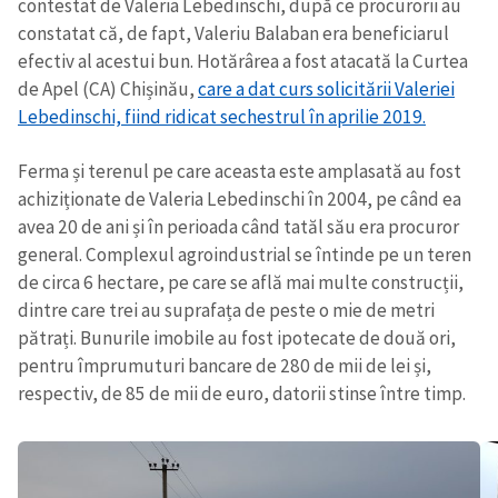
contestat de Valeria Lebedinschi, după ce procurorii au
constatat că, de fapt, Valeriu Balaban era beneficiarul
efectiv al acestui bun. Hotărârea a fost atacată la Curtea
de Apel (CA) Chișinău,
care a dat curs solicitării Valeriei
Lebedinschi, fiind ridicat sechestrul în aprilie 2019.
Ferma și terenul pe care aceasta este amplasată au fost
achiziționate de Valeria Lebedinschi în 2004, pe când ea
avea 20 de ani și în perioada când tatăl său era procuror
general. Complexul agroindustrial se întinde pe un teren
de circa 6 hectare, pe care se află mai multe construcții,
dintre care trei au suprafața de peste o mie de metri
pătrați. Bunurile imobile au fost ipotecate de două ori,
pentru împrumuturi bancare de 280 de mii de lei și,
respectiv, de 85 de mii de euro, datorii stinse între timp.