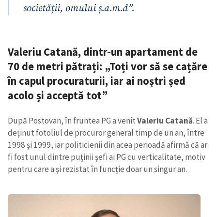
societății, omului ș.a.m.d”.
Valeriu Catană, dintr-un apartament de
70 de metri pătrați: „Toți vor să se cațăre
în capul procuraturii, iar ai noștri șed
acolo și acceptă tot”
După Postovan, în fruntea PG a venit
Valeriu Catană
. El a
deținut fotoliul de procuror general timp de un an, între
1998 și 1999, iar politicienii din acea perioadă afirmă că ar
fi fost unul dintre puținii șefi ai PG cu verticalitate, motiv
pentru care a și rezistat în funcție doar un singur an.