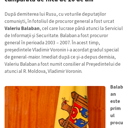
După demiterea lui Rusu, cu voturile deputaților
comuniști, în fotoliul de procuror general a fost urcat
Valeriu Balaban
, cel care lucrase până atunci la Serviciul
de Informații și Securitate. Balaban a fost procuror
general în perioada 2003 – 2007. În acest timp,
președintele Vladimir Voronin i-a acordat gradul special
de general-maior. Imediat după ce și-a depus demisia,
Valeriu Balaban a fost numit consilier al Președintelui de
atunci al R. Moldova, Vladimir Voronin.
Balab
an
este
prim
ul
procu