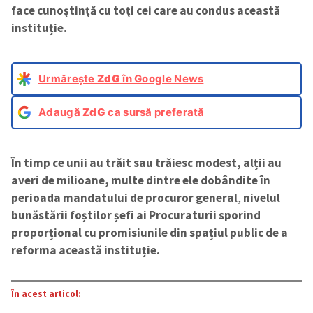
face cunoștință cu toți cei care au condus această
instituție.
Urmărește
ZdG
în Google News
Adaugă
ZdG
ca sursă preferată
În timp ce unii au trăit sau trăiesc modest, alții au
averi de milioane, multe dintre ele dobândite în
perioada mandatului de procuror general
,
nivelul
bunăstării foștilor șefi ai Procuraturii sporind
proporțional cu promisiunile din spațiul public de a
reforma această instituție.
În acest articol: