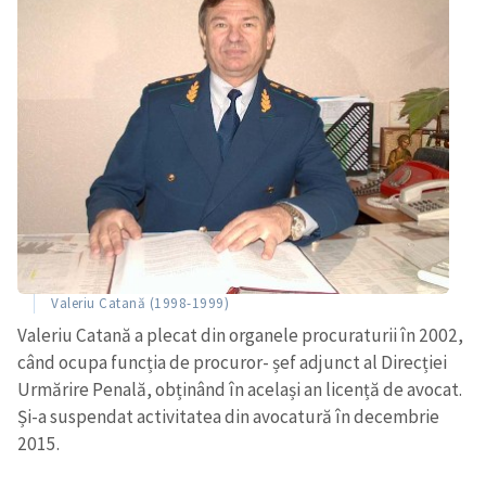
ȘTIREA MEA
Titlu știre
+ Adaugă titlu
Fotografie
+ Încarcă imagine
Valeriu Catană (1998-1999)
Valeriu Catană a plecat din organele procuraturii în 2002,
Link media
+ Link media
când ocupa funcția de procuror- șef adjunct al Direcției
Urmărire Penală, obținând în același an licență de avocat.
Și-a suspendat activitatea din avocatură în decembrie
2015.
Mesajul știrei
+ Mesajul știrei