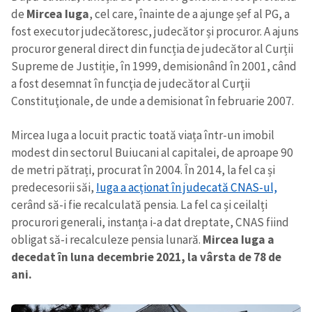
de
Mircea Iuga
, cel care, înainte de a ajunge șef al PG, a
fost executor judecătoresc, judecător și procuror. A ajuns
procuror general direct din funcția de judecător al Curții
Supreme de Justiție, în 1999, demisionând în 2001, când
a fost desemnat în funcţia de judecător al Curţii
Constituţionale, de unde a demisionat în februarie 2007.
Mircea Iuga a locuit practic toată viața într-un imobil
modest din sectorul Buiucani al capitalei, de aproape 90
de metri pătrați, procurat în 2004. În 2014, la fel ca și
predecesorii săi,
Iuga a acționat în judecată CNAS-ul,
cerând să-i fie recalculată pensia. La fel ca și ceilalți
procurori generali, instanța i-a dat dreptate, CNAS fiind
obligat să-i recalculeze pensia lunară.
Mircea Iuga a
decedat în luna decembrie 2021, la vârsta de 78 de
ani.