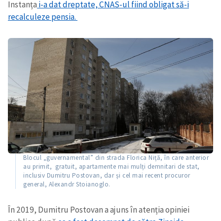
Instanța
i-a dat dreptate, CNAS-ul fiind obligat să-i
recalculeze pensia.
Blocul „guvernamental” din strada Florica Niță, în care anterior
au primit, gratuit, apartamente mai mulți demnitari de stat,
inclusiv Dumitru Postovan, dar și cel mai recent procuror
general, Alexandr Stoianoglo.
Trimite o informație
Despre ZdG
in English
на русском
În 2019, Dumitru Postovan a ajuns în atenția opiniei