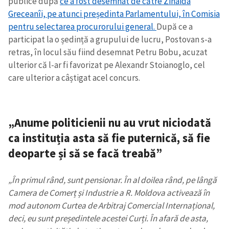
publice după
ce a fost desemnat de către Zinaida
Greceanîi, pe atunci președinta Parlamentului, în Comisia
pentru selectarea procurorului general.
După ce a
participat la o ședință a grupului de lucru, Postovan s-a
retras, în locul său fiind desemnat Petru Bobu, acuzat
ulterior că l-ar fi favorizat pe Alexandr Stoianoglo, cel
care ulterior a câștigat acel concurs.
„Anume politicienii nu au vrut niciodată
ca instituția asta să fie puternică, să fie
deoparte și să se facă treabă”
„În primul rând, sunt pensionar. În al doilea rând, pe lângă
Camera de Comerț și Industrie a R. Moldova activează în
mod autonom Curtea de Arbitraj Comercial Internațional,
deci, eu sunt președintele acestei Curți. În afară de asta,