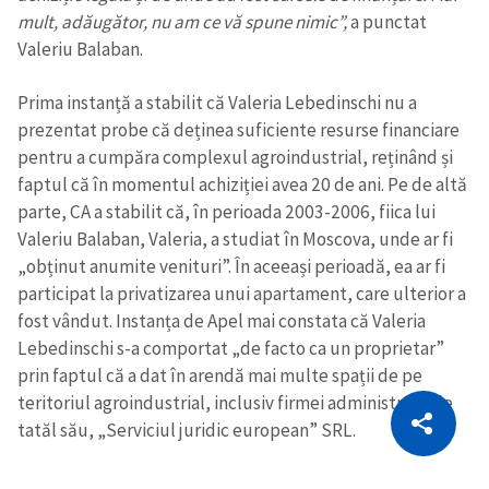
mult, adăugător, nu am ce vă spune nimic”,
a punctat
Valeriu Balaban.
Prima instanță a stabilit că Valeria Lebedinschi nu a
prezentat probe că deținea suficiente resurse financiare
pentru a cumpăra complexul agroindustrial, reținând și
faptul că în momentul achiziției avea 20 de ani. Pe de altă
parte, CA a stabilit că, în perioada 2003-2006, fiica lui
Valeriu Balaban, Valeria, a studiat în Moscova, unde ar fi
„obținut anumite venituri”. În aceeași perioadă, ea ar fi
participat la privatizarea unui apartament, care ulterior a
fost vândut. Instanța de Apel mai constata că Valeria
Lebedinschi s-a comportat „de facto ca un proprietar”
prin faptul că a dat în arendă mai multe spații de pe
CITEȘTE
teritoriul agroindustrial, inclusiv firmei administrată de
tatăl său, „Serviciul juridic european” SRL.
Citește articolul
Copiază Link