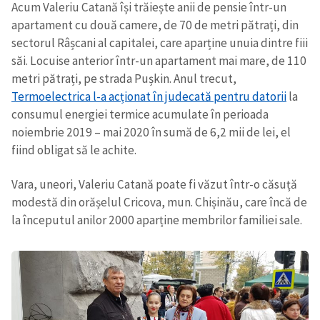
Acum Valeriu Catană își trăiește anii de pensie într-un
apartament cu două camere, de 70 de metri pătrați, din
CONTACT SURSĂ
sectorul Râșcani al capitalei, care aparține unuia dintre fiii
Sursă anonimă
săi. Locuise anterior într-un apartament mai mare, de 110
metri pătrați, pe strada Pușkin. Anul trecut,
Nume
+ Numele meu
Termoelectrica l-a acționat în judecată pentru datorii
la
consumul energiei termice acumulate în perioada
Email
+ Emailul meu
noiembrie 2019 – mai 2020 în sumă de 6,2 mii de lei, el
fiind obligat să le achite.
Telefon
+ Telefon personal
Vara, uneori, Valeriu Catană poate fi văzut într-o căsuță
modestă din orășelul Cricova, mun. Chișinău, care încă de
Am citit și sunt de
acord cu
politica de
la începutul anilor 2000 aparține membrilor familiei sale.
confidențialitate
.
TRIMITE ȘTIREA