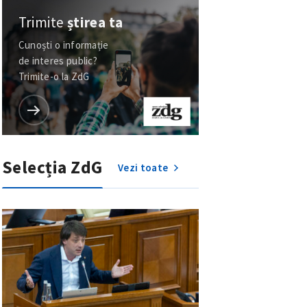
Trimite
știrea ta
Cunoști o informație
de interes public?
Trimite-o la ZdG
Selecția ZdG
Vezi toate