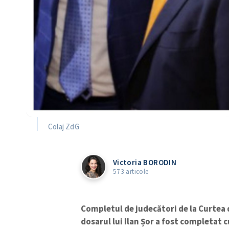
Colaj ZdG
Victoria BORODIN
573 articole
Completul de judecători de la Curtea 
dosarul lui Ilan Șor a fost completat 