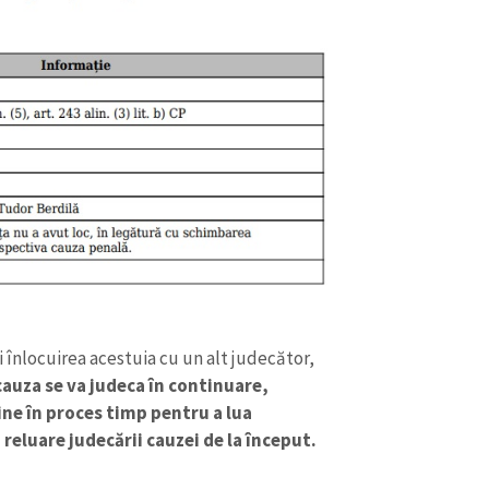
Email
+ Emailul 
+ Link media
Telefon
+ Telefon pe
Am citit și sunt de ac
+ Mesajul știrei
confidențialitate
.
TRIMITE ȘT
 înlocuirea acestuia cu un alt judecător,
cauza se va judeca în continuare,
ine în proces timp pentru a lua
reluare judecării cauzei de la început.