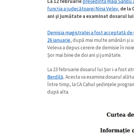
La 12 februarie
președinta Maia Sandu a
funcția a judecătoarei Nina Velev,
de la 
ani și jumătate a examinat dosarul lui 
Demisia magistratei a fost acceptată de C
26 ianuarie
, după mai multe amânări și un 
Veleva a depus cerere de demisie în noi
Șor mai bine de doi ani și jumătate.
La 23 februarie dosarul lui Șor i-a fost a
Berdilă
.
Acesta va examina dosarul alătu
Între timp, la CA Cahul ședințele progra
după alta.
ȘTIREA MEA
Titlu știre
Fotografie