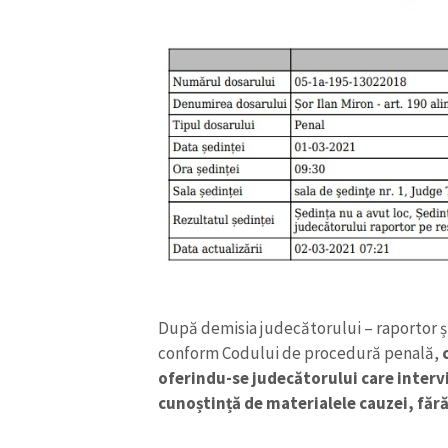
Link media
Mesajul știrei
După demisia judecătorului – raportor și
conform Codului de procedură penală,
oferindu-se judecătorului care interv
cunoștință de materialele cauzei, fără 