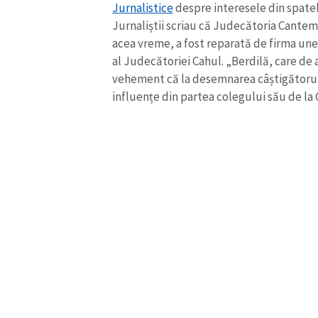
Jurnalistice
despre interesele din spatele
Jurnaliștii scriau că Judecătoria Cantemi
acea vreme, a fost reparată de firma une
al Judecătoriei Cahul. „Berdilă, care de a
vehement că la desemnarea câștigătorului
influențe din partea colegului său de la 