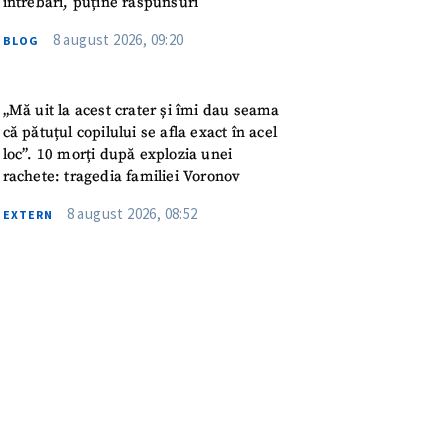
întrebări, puține răspunsuri
meu
8 august 2026, 09:20
BLOG
rsonal
ord cu
politica de
„Mă uit la acest crater și îmi dau seama
că pătuțul copilului se afla exact în acel
loc”. 10 morți după explozia unei
IREA
rachete: tragedia familiei Voronov
8 august 2026, 08:52
EXTERN