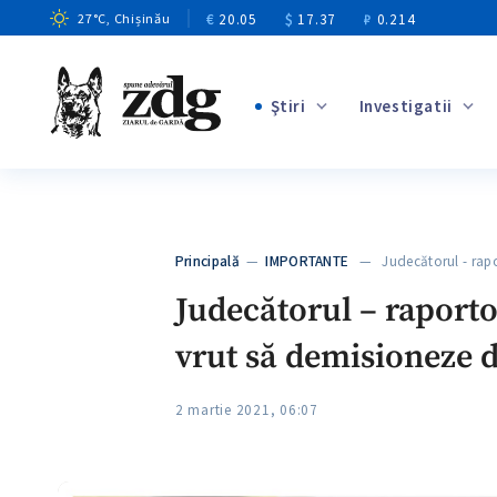
€
20.05
$
17.37
₽
0.214
27
°C
, Chișinău
Ştiri
Investigatii
+1
+6
+2
Principală
—
IMPORTANTE
— Judecătorul - rapo
+3
Judecătorul – raporto
vrut să demisioneze de
2 martie 2021, 06:07