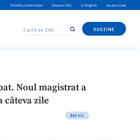
Trimite o informație
Despre ZdG
in English
на русском
SUSȚINE
Caută
Caută
bat. Noul magistrat a
 câteva zile
842 viz.