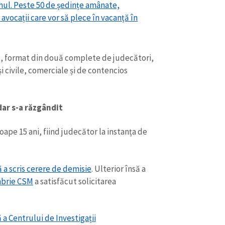
ahul. Peste 50 de ședințe amânate,
vocații care vor să plece în vacanță în
iu, format din două complete de judecători,
 civile, comerciale și de contencios
dar s-a răzgândit
ape 15 ani, fiind judecător la instanța de
ă a scris cerere de demisie
. Ulterior însă a
mbrie CSM
a satisfăcut solicitarea
 a Centrului de Investigații