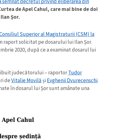
 semnat decretul privind eliberarea din
Curtea de Apel Cahul, care mai bine de doi
Ilan Șor.
onsiliul Superior al Magistraturii (CSM) la
raport solicitat pe dosarului lui Ilan Șor.
embrie 2020, după ce a examinat dosarul lui
tribuit judecătorului – raportor
Tudor
ri de
Vitalie Movilă
și
Evghenii Dvurecenschi
.
mate în dosarul lui Șor sunt amânate una
CONTACT SURSĂ
Sursă anonimă
+ Adaugă titlu
Nume
+ Numele 
+ Încarcă imagine