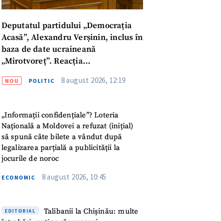
Deputatul partidului „Democrația
Acasă”, Alexandru Verșinin, inclus în
baza de date ucraineană
„Mirotvoreț”. Reacția
parlamentarului
8 august 2026, 12:19
NOU
POLITIC
„Informații confidențiale”? Loteria
Națională a Moldovei a refuzat (inițial)
să spună câte bilete a vândut după
legalizarea parțială a publicității la
jocurile de noroc
8 august 2026, 10:45
ECONOMIC
meu
Talibanii la Chișinău: multe
EDITORIAL