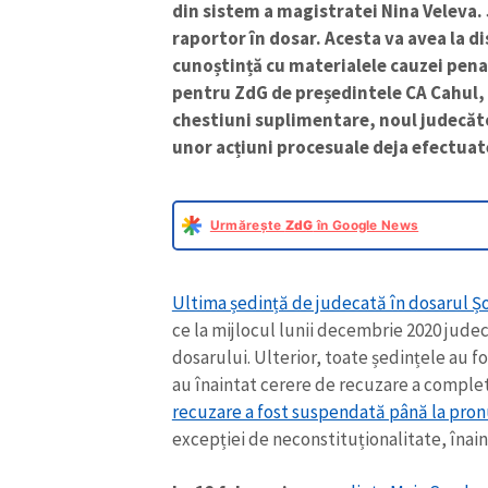
din sistem a magistratei Nina Veleva.
raportor în dosar. Acesta va avea la d
cunoștință cu materialele cauzei pena
pentru ZdG de președintele CA Cahul, 
chestiuni suplimentare, noul judecăto
unor acțiuni procesuale deja efectuate 
Urmărește
ZdG
în Google News
Ultima ședință de judecată în dosarul Șor
ce la mijlocul lunii decembrie 2020 jude
dosarului. Ulterior, toate ședințele au fo
au înaintat cerere de recuzare a comple
recuzare a fost suspendată până la pron
excepției de neconstituționalitate, înaint