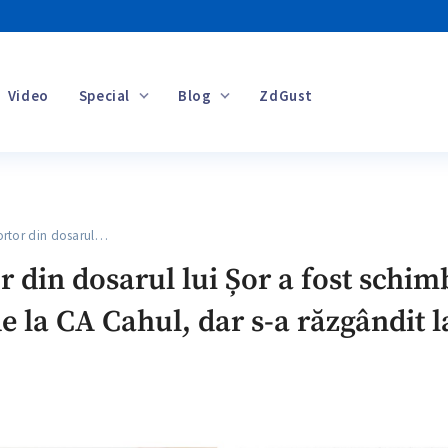
Video
Special
Blog
ZdGust
Banii tăi
rtor din dosarul…
r din dosarul lui Șor a fost schim
 la CA Cahul, dar s-a răzgândit la