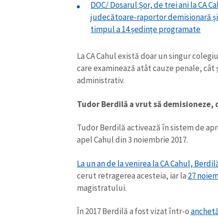
DOC/ Dosarul Șor, de trei ani la CA C
judecătoare-raportor demisionară și a
timpul a 14 ședințe programate
La CA Cahul există doar un singur coleg
care examinează atât cauze penale, cât și
administrativ.
Tudor Berdilă a vrut să demisioneze, 
Tudor Berdilă activează în sistem de apro
apel Cahul din 3 noiembrie 2017.
La un an de la venirea la CA Cahul, Berdil
cerut retragerea acesteia, iar la
27 noie
magistratului.
În 2017 Berdilă a fost vizat într-o
anchetă