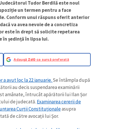
 Judecătorul Tudor Berdilă este noul
ispoziție un termen pentru a face
le. Conform unui răspuns oferit anterior
dacă va avea nevoie de a concretiza
r este în drept să solicite repetarea
în ședință în lipsa lui.
Adaugă
ZdG
ca sursă preferată
 a avut loc la 22 ianuarie.
Se întâmpla după
cătorii au decis suspendarea examinării
st amânate, întrucât apărătorii lui Ilan Șor
tului de judecată.
Examinarea cererii de
unțarea Curții Constituționale
asupra
ată de către avocații lui Șor.