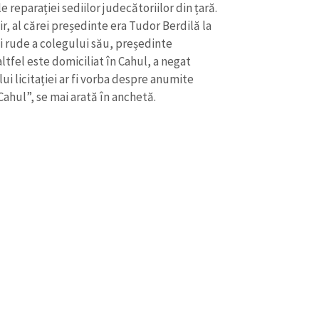
 reparației sediilor judecătoriilor din țară.
r, al cărei președinte era Tudor Berdilă la
i rude a colegului său, președinte
ltfel este domiciliat în Cahul, a negat
 licitației ar fi vorba despre anumite
Cahul”, se mai arată în anchetă.