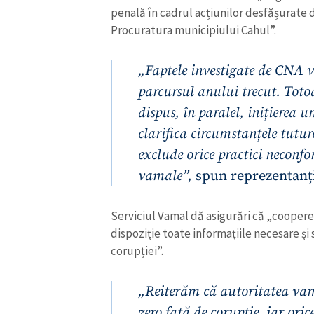
penală în cadrul acțiunilor desfășurate 
Procuratura municipiului Cahul”.
„Faptele investigate de CNA 
parcursul anului trecut. Tot
dispus, în paralel, inițierea u
clarifica circumstanțele tutur
exclude orice practici neconfo
vamale”,
spun reprezentanți
Serviciul Vamal dă asigurări că „cooperea
ȘTIREA MEA
dispoziție toate informațiile necesare ș
corupției”.
Titlu știre
„Reiterăm că autoritatea vama
Fotografie
zero față de corupție, iar oric