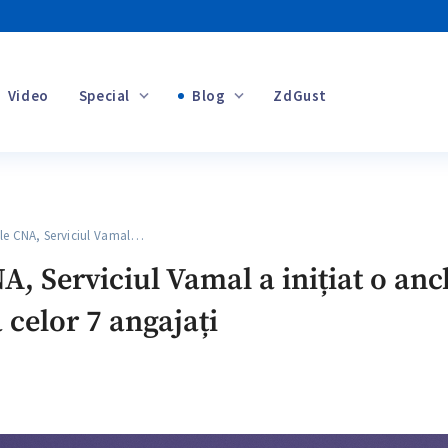
Video
Special
Blog
ZdGust
Banii tăi
e CNA, Serviciul Vamal…
+1
A, Serviciul Vamal a inițiat o anc
a celor 7 angajați