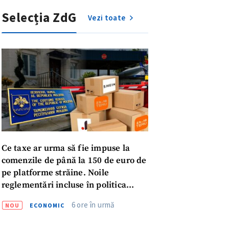
Selecția ZdG
Vezi toate
Ce taxe ar urma să fie impuse la
comenzile de până la 150 de euro de
pe platforme străine. Noile
reglementări incluse în politica
fiscală publicată pentru consultări
meu
6 ore în urmă
NOU
ECONOMIC