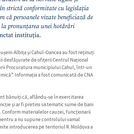
Email
+ Emailul 
+ Link media
în strictă conformitate cu legislația
em că persoanele vizate beneficiază de
Telefon
+ Telefon pe
 la pronunțarea unei hotărâri
Am citit și sunt de ac
nctat instituția.
+ Mesajul știrei
confidențialitate
.
TRIMITE ȘT
ușeni-Albița și Cahul-Oancea au fost reținuți
i desfășurate de ofițerii Centrul Național
ii Procuratura municipiului Cahul, într-un
emică”. Informația a fost comunicată de CNA
unt bănuiți că, aflându-se în exercitarea
uncție și ar fi pretins sistematic sume de bani
e. Conform materialelor cauzei, funcționarii
o pentru a nu supune controlului vamal
mite introducerea pe teritoriul R. Moldova a