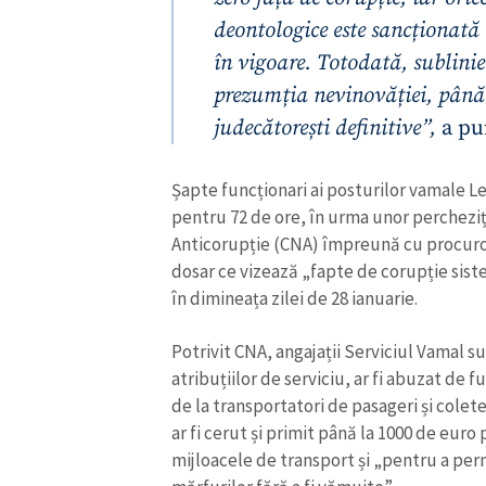
Link media
deontologice este sancționată 
în vigoare. Totodată, sublini
prezumția nevinovăției, până
judecătorești definitive”,
a pu
Mesajul știrei
Șapte funcționari ai posturilor vamale Le
pentru 72 de ore, în urma unor percheziți
Anticorupție (CNA) împreună cu procuror
dosar ce vizează „fapte de corupție sist
în dimineața zilei de 28 ianuarie.
Potrivit CNA, angajații Serviciul Vamal s
atribuțiilor de serviciu, ar fi abuzat de f
de la transportatori de pasageri și colet
ar fi cerut și primit până la 1000 de eur
mijloacele de transport și „pentru a per