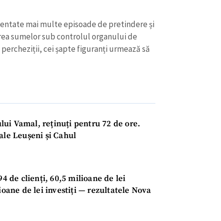
mentate mai multe episoade de pretindere și
terea sumelor sub controlul organului de
 percheziții, cei șapte figuranți urmează să
lui Vamal, reținuți pentru 72 de ore.
ale Leușeni și Cahul
94 de clienți, 60,5 milioane de lei
ioane de lei investiți — rezultatele Nova