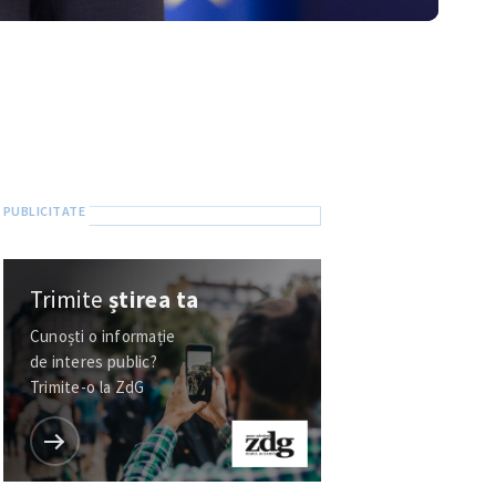
Trimite
știrea ta
Cunoști o informație
de interes public?
Trimite-o la ZdG