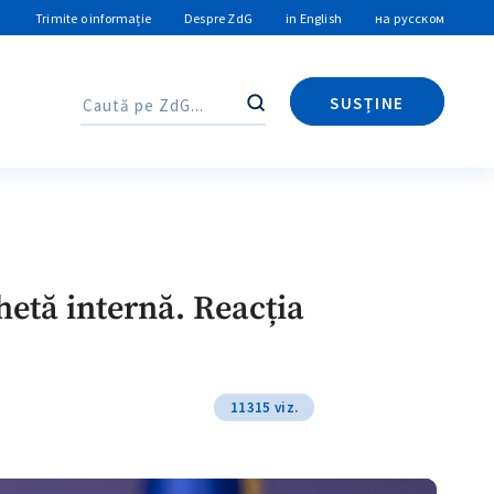
Trimite o informație
Despre ZdG
in English
на русском
SUSȚINE
Caută
Caută
hetă internă. Reacția
11315 viz.