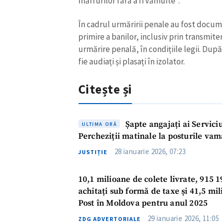
mărfurilor fără a fi vămuite”.
În cadrul urmăririi penale au fost docu
primire a banilor, inclusiv prin transmi
urmărire penală, în condițiile legii. După
fie audiați și plasați în izolator.
Citește și
Șapte angajați ai Serviciu
ULTIMA ORĂ
Percheziții matinale la posturile vam
28 ianuarie 2026, 07:23
JUSTIȚIE
10,1 milioane de colete livrate, 915 1
achitați sub formă de taxe și 41,5 mil
Post în Moldova pentru anul 2025
29 ianuarie 2026, 11:05
ZDG ADVERTORIALE