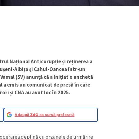
rul Național Anticorupție și reținerea a
ușeni-Albița și Cahul-Oancea într-un
 Vamal (SV) anunță că a inițiat o anchetă
al a emis un comunicat de presă în care
ori și CNA au avut loc în 2025.
Adaugă
ZdG
ca sursă preferată
ooperarea deplină cu organele de urmărire