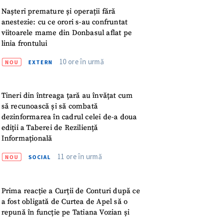
meu
Nașteri premature și operații fără
anestezie: cu ce orori s-au confruntat
rsonal
viitoarele mame din Donbasul aflat pe
linia frontului
ord cu
politica de
10 ore în urmă
NOU
EXTERN
IREA
Tineri din întreaga țară au învățat cum
să recunoască și să combată
dezinformarea în cadrul celei de-a doua
ediții a Taberei de Reziliență
Informațională
11 ore în urmă
NOU
SOCIAL
Prima reacție a Curții de Conturi după ce
a fost obligată de Curtea de Apel să o
repună în funcție pe Tatiana Vozian și