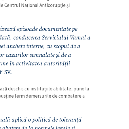
de Centrul Național Anticorupție și
vizează episoade documentate pe
odată, conducerea Serviciului Vamal a
nei anchete interne, cu scopul de a
or cazurilor semnalate și de a
rme în activitatea autorității
i SV.
ză deschis cu instituțiile abilitate, pune la
CONTACT SURSĂ
i susține ferm demersurile de combatere a
Sursă anonimă
+ Adaugă titlu
Nume
+ Numele 
lă aplică o politică de toleranță
+ Încarcă imagine
e abatere de la normele legale și