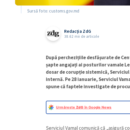
Sursă foto: customs.gov.md
Redacția ZdG
38.62 mii de articole
După perchezițiile desfășurate de Cent
șapte angajați ai posturilor vamale Le
dosar de corupție sistemică, Serviciul
internă. Pe 28 ianuarie, Serviciul Vam
spune că faptele investigate de procur
Urmărește
ZdG
în Google News
Serviciul Vamal comunică că „asigură c