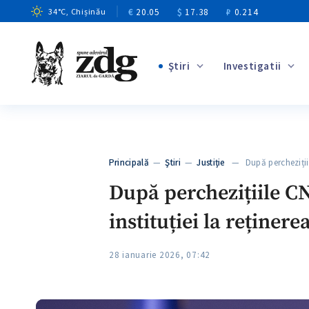
€
20.05
$
17.38
₽
0.214
34
°C
, Chișinău
Ştiri
Investigatii
+4
+2
+10
+7
Principală
—
Ştiri
—
Justiție
— După perchezițiil
+5
După perchezițiile CN
instituției la reținere
28 ianuarie 2026, 07:42