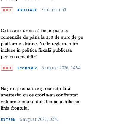
meu
8 ore în urmă
NOU
ABILITARE
rsonal
Ce taxe ar urma să fie impuse la
ord cu
politica de
comenzile de până la 150 de euro de pe
platforme străine. Noile reglementări
incluse în politica fiscală publicată
IREA
pentru consultări
6 august 2026, 14:54
NOU
ECONOMIC
Nașteri premature și operații fără
anestezie: cu ce orori s-au confruntat
viitoarele mame din Donbasul aflat pe
linia frontului
6 august 2026, 10:46
EXTERN