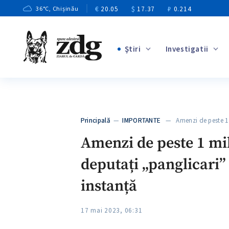
€
20.05
$
17.37
₽
0.214
36
°C
, Chișinău
Ştiri
Investigatii
+2
+1
+12
+7
Principală
—
IMPORTANTE
— Amenzi de peste 1
+4
Amenzi de peste 1 mil
deputați „panglicari” 
instanță
17 mai 2023, 06:31