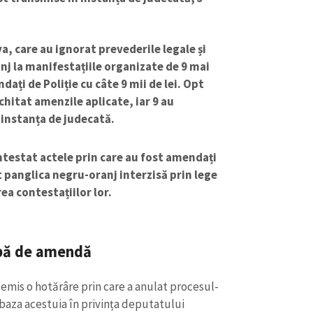
, care au ignorat prevederile legale și
nj la manifestațiile organizate de 9 mai
dați de Poliție cu câte 9 mii de lei. Opt
chitat amenzile aplicate, iar 9 au
 instanța de judecată.
ntestat actele prin care au fost amendați
t panglica negru-oranj interzisă prin lege
rea contestațiilor lor.
CONTACT SURSĂ
Sursă anonimă
apă de amendă
+ Adaugă titlu
Nume
+ Numele 
 emis o hotărâre prin care a anulat procesul-
+ Încarcă imagine
 baza acestuia în privința deputatului