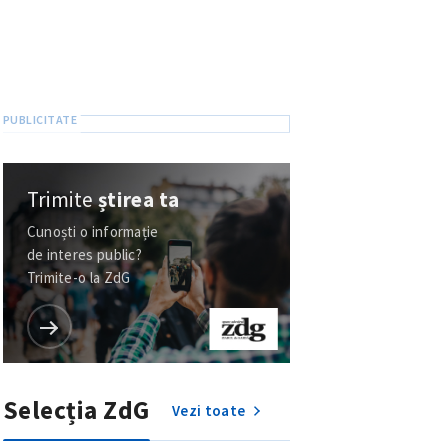
Trimite
știrea ta
Cunoști o informație
de interes public?
Trimite-o la ZdG
Selecția ZdG
Vezi toate