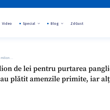
Video
Special
Blog
ZdGust
+1
Banii tăi
+1
 milion…
+1
ion de lei pentru purtarea panglic
au plătit amenzile primite, iar alț
+1