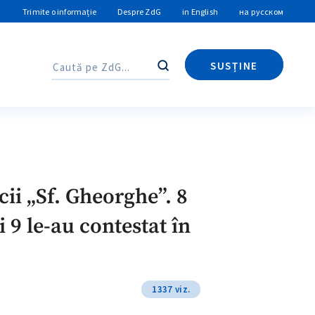
Trimite o informație
Despre ZdG
in English
на русском
SUSȚINE
Caută
Caută
ii „Sf. Gheorghe”. 8
i 9 le-au contestat în
1337 viz.