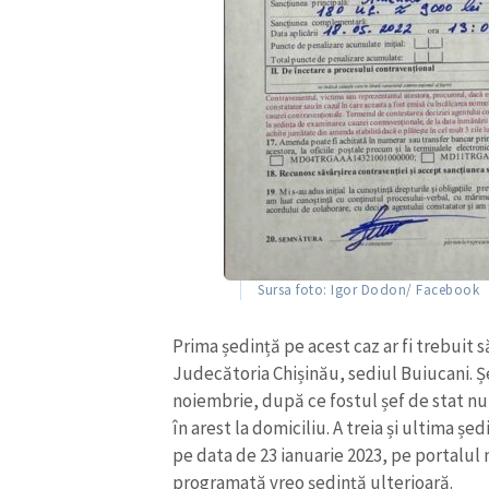
Sursa foto: Igor Dodon/ Facebook
Prima ședință pe acest caz ar fi trebuit să
Judecătoria Chișinău, sediul Buiucani. Ș
noiembrie, după ce fostul șef de stat nu 
în arest la domiciliu. A treia și ultima ș
pe data de 23 ianuarie 2023, pe portalul 
programată vreo ședință ulterioară.