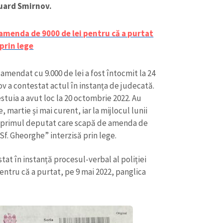
Email
+ Emailul 
uard Smirnov.
+ Link media
Telefon
+ Telefon pe
amenda de 9000 de lei pentru că a purtat
prin lege
Am citit și sunt de ac
+ Mesajul știrei
confidențialitate
.
amendat cu 9.000 de lei a fost întocmit la 24
ov a contestat actul în instanța de judecată.
TRIMITE ȘT
stuia a avut loc la 20 octombrie 2022. Au
, martie și mai curent, iar la mijlocul lunii
nd primul deputat care scapă de amenda de
Sf. Gheorghe” interzisă prin lege.
tat în instanță procesul-verbal al poliției
pentru că a purtat, pe 9 mai 2022, panglica