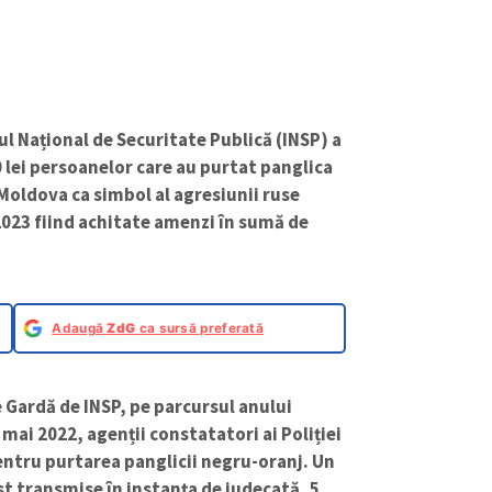
l Național de Securitate Publică (INSP) a
 lei persoanelor care au purtat panglica
 Moldova ca simbol al agresiunii ruse
2023 fiind achitate amenzi în sumă de
Adaugă
ZdG
ca sursă preferată
 Gardă de INSP, pe parcursul anului
 mai 2022, agenții constatatori ai Poliției
ntru purtarea panglicii negru-oranj. Un
t transmise în instanța de judecată, 5