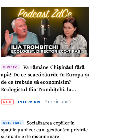
Va rămâne Chișinăul fără
VIDEO
apă? De ce seacă râurile în Europa și
de ce trebuie să economisim?
Ecologistul Ilia Trombițchi, la
Podcast ZdCe
2 ore în urmă
NOU
INTERVIURI
meu
Socializarea copiilor în
ABILITARE
spațiile publice: cum gestionăm privirile
și situațiile de discriminare