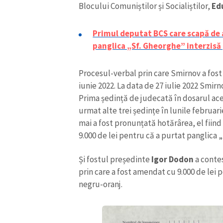
Blocului Comuniștilor și Socialiștilor,
Ed
Link media
Primul deputat BCS care scapă de 
panglica „Sf. Gheorghe” interzisă 
Mesajul știrei
Procesul-verbal prin care Smirnov a fost 
iunie 2022. La data de 27 iulie 2022 Smirn
Prima ședință de judecată în dosarul ace
urmat alte trei ședințe în lunile februarie
mai a fost pronunțată hotărârea, el fii
9.000 de lei pentru că a purtat panglica „
Și fostul președinte
Igor Dodon
a contes
prin care a fost amendat cu 9.000 de lei 
negru-oranj.