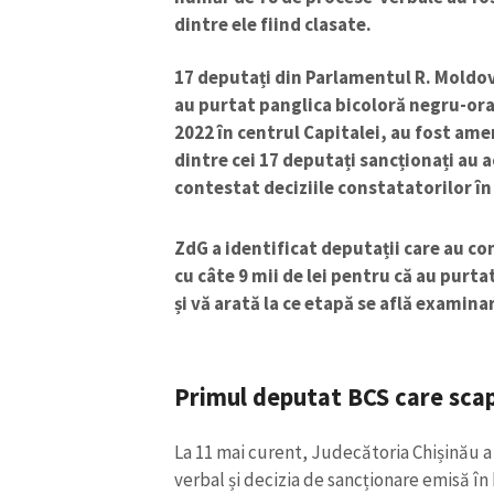
dintre ele fiind clasate.
17 deputați din Parlamentul R. Moldova
au purtat panglica bicoloră negru-ora
2022 în centrul Capitalei, au fost amen
dintre cei 17 deputați sancționați au a
contestat deciziile constatatorilor în
ZdG a identificat deputații care au co
cu câte 9 mii de lei pentru că au purta
și vă arată la ce etapă se află examina
ȘTIREA MEA
Primul deputat BCS care sc
Titlu știre
La 11 mai curent, Judecătoria Chișinău a
Fotografie
verbal și decizia de sancționare emisă în