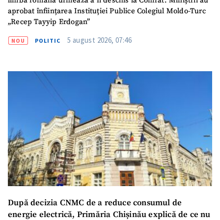
limba română urmează a fi deschis la Comrat. Miniștrii au
SUSȚINE
aprobat înființarea Instituției Publice Colegiul Moldo-Turc
„Recep Tayyip Erdogan”
5 august 2026, 07:46
NOU
POLITIC
După decizia CNMC de a reduce consumul de
energie electrică, Primăria Chișinău explică de ce nu