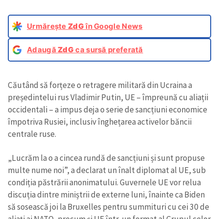
Urmărește
ZdG
în Google News
Adaugă
ZdG
ca sursă preferată
Căutând să forțeze o retragere militară din Ucraina a
președintelui rus Vladimir Putin, UE – împreună cu aliații
occidentali – a impus deja o serie de sancțiuni economice
împotriva Rusiei, inclusiv înghețarea activelor băncii
centrale ruse.
„Lucrăm la o a cincea rundă de sancțiuni și sunt propuse
multe nume noi”, a declarat un înalt diplomat al UE, sub
condiția păstrării anonimatului. Guvernele UE vor relua
discuția dintre miniștrii de externe luni, înainte ca Biden
să sosească joi la Bruxelles pentru summituri cu cei 30 de
aliați ai NATO, precum și UE într-un format al Grupul celor