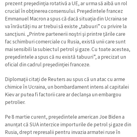
prezent preşedinţia rotativă a UE, ar urma să aibă un rol
crucial în obţinerea consensului. Preşedintele francez
Emmanuel Macron a spus că dacă situaţia din Ucraina se
va înrăutăţi nu ar trebui să existe „tabuuri” cu privire la
sancţiuni. „Printre partenerii noştri şi printre ţările care
fac schimburi comerciale cu Rusia, există unii care sunt
mai sensibili la subiectul petrol şi gaze. Cu toate acestea,
preşedintele a spus că nu există tabuuri”, a precizat un
oficial din cadrul preşedinţiei franceze.
Diplomaţii citaţi de Reuters au spus că un atac cu arme
chimice în Ucraina, un bombardament intens al capitalei
Kiev ar putea fi factorii care ar declanşa un embargou
petrolier.
Pe 8 martie curent, președintele american Joe Biden a
anunțat că SUA interzice importurile de petrol și gaze din
Rusia, drept represalii pentru invazia armatei ruse în