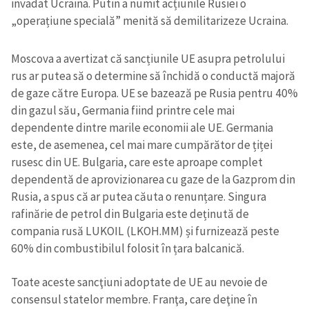
invadat Ucraina. Putin a numit acțiunile Rusiei o
„operațiune specială” menită să demilitarizeze Ucraina.
Moscova a avertizat că sancțiunile UE asupra petrolului
rus ar putea să o determine să închidă o conductă majoră
de gaze către Europa. UE se bazează pe Rusia pentru 40%
din gazul său, Germania fiind printre cele mai
dependente dintre marile economii ale UE. Germania
este, de asemenea, cel mai mare cumpărător de țiței
rusesc din UE. Bulgaria, care este aproape complet
dependentă de aprovizionarea cu gaze de la Gazprom din
Rusia, a spus că ar putea căuta o renunțare. Singura
rafinărie de petrol din Bulgaria este deținută de
compania rusă LUKOIL (LKOH.MM) și furnizează peste
60% din combustibilul folosit în țara balcanică.
Toate aceste sancţiuni adoptate de UE au nevoie de
consensul statelor membre. Franţa, care deţine în