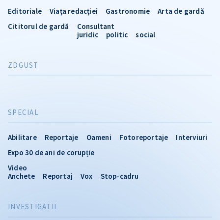
Editoriale
Viața redacției
Gastronomie
Arta de gardă
Cititorul de gardă
Consultant
juridic
politic
social
ZDGUST
SPECIAL
Abilitare
Reportaje
Oameni
Fotoreportaje
Interviuri
Expo 30 de ani de corupție
Video
Anchete
Reportaj
Vox
Stop-cadru
INVESTIGATII