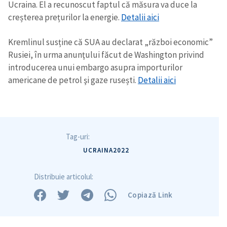
Ucraina. El a recunoscut faptul că măsura va duce la
creșterea prețurilor la energie.
Detalii aici
Kremlinul susține că SUA au declarat „război economic”
Rusiei, în urma anunţului făcut de Washington privind
Trimite o informație
Despre ZdG
introducerea unui embargo asupra importurilor
in English
на русском
americane de petrol şi gaze rusești.
Detalii aici
Tag-uri:
UCRAINA2022
Distribuie articolul:
Copiază Link