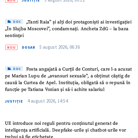
NOU
JUSTIȚIE
„Tanti Raia” și alți doi protagoniști ai investigației
DOC
„În Slujba Moscovei”, condamnați. Ancheta ZdG – la baza
sentinței
5 august 2026, 06:36
NOU
DOSAR
ȘTIREA MEA
Fosta angajată a Curții de Conturi, care l-a acuzat
DOC
Titlu știre
+ Adaugă titlu
pe Marian Lupu de „avansuri sexuale”, a obținut câștig de
cauză la Curtea de Apel. Instituția, obligată să o repună în
funcție pe Tatiana Vozian și să-i achite salariul
Fotografie
+ Încarcă imagine
4 august 2026, 14:54
JUSTIȚIE
Link media
+ Link media
UE introduce noi reguli pentru conținutul generat de
inteligența artificială. Deepfake-urile și chatbot-urile vor
trebui să fie etichetate