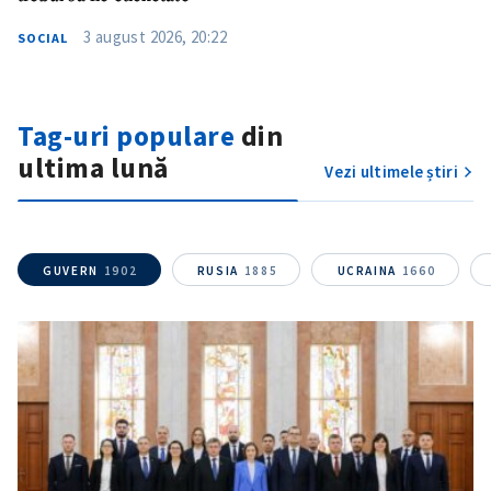
Mesajul știrei
+ Mesajul știrei
3 august 2026, 20:22
SOCIAL
CONTACT SURSĂ
Sursă anonimă
Tag-uri populare
din
ultima lună
Nume
+ Numele meu
Vezi ultimele știri
Email
+ Emailul meu
GUVERN
1902
RUSIA
1885
UCRAINA
1660
Telefon
+ Telefon personal
Am citit și sunt de
acord cu
politica de
confidențialitate
.
TRIMITE ȘTIREA