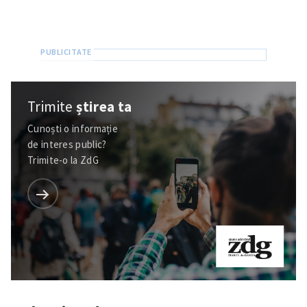
Trimite
știrea ta
Cunoști o informație
de interes public?
Trimite-o la ZdG