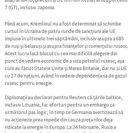
7 (G7), inclusiv Japonia.
Până acum, Kremlinul nu a fost determinat să schimbe
cursul în Ucraina de patru runde de sancțiuni ale UE
impuse în ultimele trei săptămâni, inclusiv asupra a 685
de ruși și belaruși și asupra finanțelor și comerțului rusesc.
Acest lucru lasă blocul cu cea mai dificilă alegere din
punct de vedere economic de a viza petrolul rusesc, așa
cum au făcut Statele Unite și Marea Britanie, dar nu și UE
cu 27 de națiuni, având în vedere dependența sa de gazul
rusesc pentru energie.
Diplomații au declarat pentru Reuters că țările baltice,
inclusiv Lituania, fac eforturi pentru un embargo ca
următorul pas logic, în timp ce Germania avertizează să
nu acționeze prea repede din cauza prețurilor deja
ridicate la energie în Europa. La 24 februarie, Rusia a