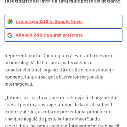
fost tipărite aici într-un tiraj mult peste cel declarat.
Urmărește
ZdG
în Google News
Adaugă
ZdG
ca sursă preferată
Reprezentanții lui Dodon spun că este vorba despre o
acțiune ilegală de blocare a materialelor cu
caracter electoral, organizată de către reprezentanții
oponentului și au sesizat observatorii naționali și
internaționali.
„Intuim că această acțiune de sabotaj a fost organizată
special pentru a sustrage atenție de la un alt subiect
exploziv al zilei, e vorba de prezentarea probelor de
finanțare ilegală de peste hotare a Maiei Sandu
și
partidului pe care-l conduce. Înțelegem foarte bine că