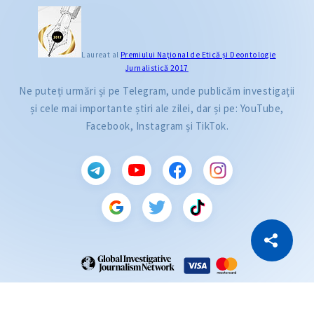
Laureat al
Premiului Naţional de Etică și Deontologie
Jurnalistică 2017
Ne puteți urmări și pe Telegram, unde publicăm investigații
și cele mai importante știri ale zilei, dar și pe: YouTube,
Facebook, Instagram și TikTok.
CITEȘTE
Citește articolul
Copiază Link
ZdG este membru al rețelei globale a jurnaliștilor de investigație (GIJN).