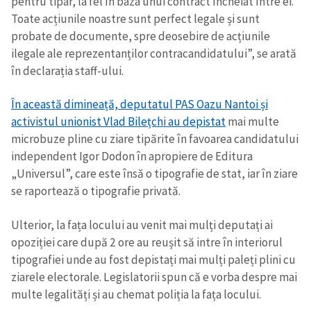
pentru
tipar, la fel în baza unui contract încheiat între ei.
Toate acțiunile
noastre sunt perfect legale și sunt
probate de documente, spre deosebire
de acțiunile
ilegale ale reprezentanților contracandidatului”, se arată
în declarația staff-ului.
În această dimineață, deputatul PAS Oazu Nantoi și
activistul unionist Vlad Bilețchi au depistat
mai multe
microbuze pline cu ziare tipărite în favoarea candidatului
independent Igor Dodon în apropiere de Editura
„Universul”, care este însă o tipografie de stat, iar în ziare
se raportează o tipografie privată.
Ulterior, la fața locului au venit mai mulți deputați ai
opoziției care după 2 ore au reușit să intre în interiorul
tipografiei unde au fost depistați mai mulți paleți plini cu
ziarele electorale. Legislatorii spun că e vorba despre mai
multe legalități și au chemat poliția la fața locului.