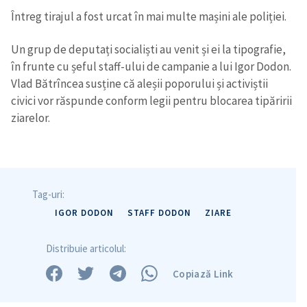
Întreg tirajul a fost urcat în mai multe mașini ale poliției.
Un grup de deputați socialiști au venit și ei la tipografie,
în frunte cu șeful staff-ului de campanie a lui Igor Dodon.
Vlad Bătrîncea susține că aleșii poporului și activiștii
civici vor răspunde conform legii pentru blocarea tipăririi
ziarelor.
Tag-uri:
IGOR DODON
STAFF DODON
ZIARE
Distribuie articolul:
Copiază Link
Trimite o informație
Despre ZdG
in English
на русском