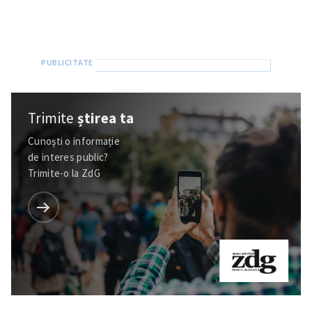
Trimite
știrea ta
Cunoști o informație
de interes public?
Trimite-o la ZdG