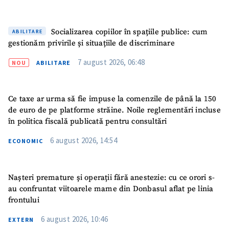
Socializarea copiilor în spațiile publice: cum
ABILITARE
gestionăm privirile și situațiile de discriminare
7 august 2026, 06:48
NOU
ABILITARE
Ce taxe ar urma să fie impuse la comenzile de până la 150
de euro de pe platforme străine. Noile reglementări incluse
în politica fiscală publicată pentru consultări
6 august 2026, 14:54
ECONOMIC
Nașteri premature și operații fără anestezie: cu ce orori s-
au confruntat viitoarele mame din Donbasul aflat pe linia
ȘTIREA MEA
frontului
Titlu știre
+ Adaugă titlu
6 august 2026, 10:46
EXTERN