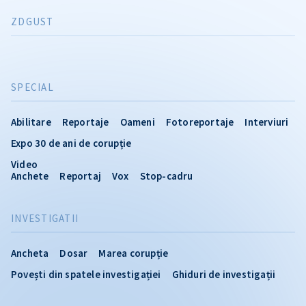
ZDGUST
SPECIAL
Abilitare
Reportaje
Oameni
Fotoreportaje
Interviuri
Expo 30 de ani de corupție
Video
Anchete
Reportaj
Vox
Stop-cadru
INVESTIGATII
Ancheta
Dosar
Marea corupție
Povești din spatele investigației
Ghiduri de investigații