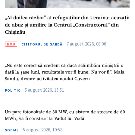
Am citit și sunt de
„Al doilea război” al refugiaților din Ucraina: acuzații
acord cu
politica de
confidențialitate
.
de abuz și umilire la Centrul „Constructorul” din
Chișinău
TRIMITE ȘTIREA
7 august 2026, 08:06
NOU
CITITORUL DE GARDĂ
„Nu este corect să credem că dacă schimbăm miniștrii o
dată la șase luni, rezultatele vor fi bune. Nu vor fi”. Maia
Sandu, despre activitatea noului Guvern
5 august 2026, 15:51
POLITIC
Un parc fotovoltaic de 30 MW, cu sistem de stocare de 60
MWh, va fi construit la Vadul lui Vodă
5 august 2026, 10:58
SOCIAL