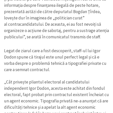
informația despre
finanțarea ilegală de peste hotare,
prezentată astăzi de către deputatul
Bogdan Țîrdea,
lovește dur în imaginea de „politician curat”
al
contracandidatului. De aceasta, ei au fost nevoiți să
organizeze o
acțiune de sabotaj, pentru a sustrage atenția
publicului”, se arată în comunicatul transmis de staff.
Legat de ziarul care a fost descoperit, staff-ul lui Igor
Dodon spune că tirajul este unul perfect legal și că e
vorba despre o problemă tehnică a tipografiei private cu
care a semnat contractul.
„Cât privește pliantul electoral al candidatului
independent Igor Dodon,
acesta este achitat din fondul
electoral, fapt probat prin contractul
existent încheiat cu
un agent economic. Tipografia privată ne-a anunțat
că are
dificultăți tehnice și a apelat la alt agent economic