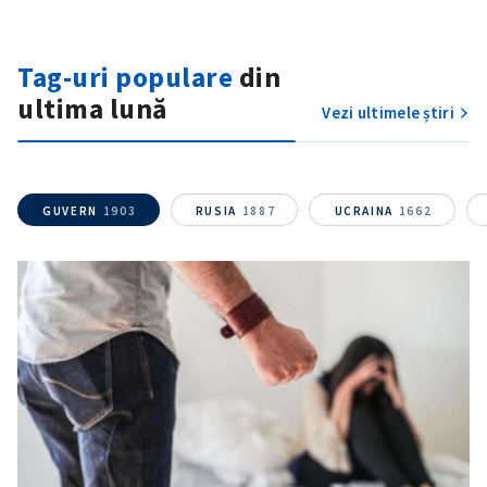
Fotografie
+ Încarcă imagine
Tag-uri populare
din
Link media
+ Link media
ultima lună
Vezi ultimele știri
Mesajul știrei
+ Mesajul știrei
GUVERN
1903
RUSIA
1887
UCRAINA
1662
CONTACT SURSĂ
Sursă anonimă
Nume
+ Numele meu
Email
+ Emailul meu
Telefon
+ Telefon personal