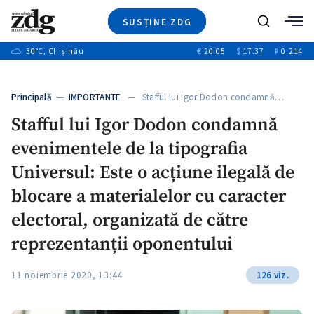
SUSȚINE ZDG
+3
Caută
+1
30
°C
, Chișinău
€
20.05
$
17.37
₽
0.214
Ştiri
+9
+4
Investigatii
Banii tăi
+1
+5
Principală
—
IMPORTANTE
— Stafful lui Igor Dodon condamnă…
Video
+1
Stafful lui Igor Dodon condamnă
Special
evenimentele de la tipografia
Blog
+1
ZdGust
Universul: Este o acțiune ilegală de
blocare a materialelor cu caracter
electoral, organizată de către
+1
reprezentanții oponentului
11 noiembrie 2020, 13:44
126 viz.