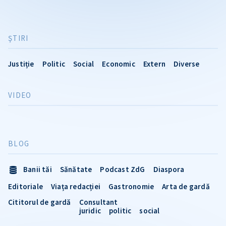
ŞTIRI
Justiție
Politic
Social
Economic
Extern
Diverse
VIDEO
BLOG
Banii tăi
Sănătate
Podcast ZdG
Diaspora
Editoriale
Viața redacției
Gastronomie
Arta de gardă
Cititorul de gardă
Consultant
juridic
politic
social