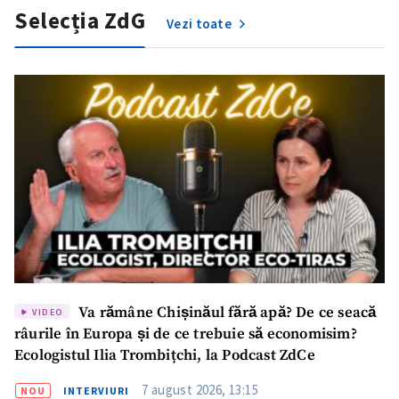
Selecția ZdG
Vezi toate
Va rămâne Chișinăul fără apă? De ce seacă
VIDEO
râurile în Europa și de ce trebuie să economisim?
Ecologistul Ilia Trombițchi, la Podcast ZdCe
7 august 2026, 13:15
NOU
INTERVIURI