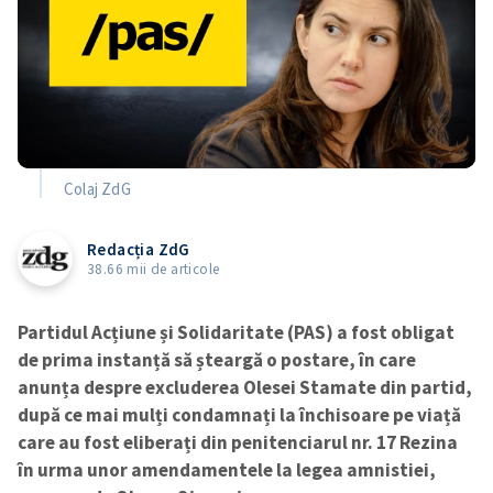
Colaj ZdG
Redacția ZdG
38.66 mii de articole
Partidul Acțiune și Solidaritate (PAS) a fost obligat
de prima instanță să șteargă o postare, în care
anunța despre excluderea Olesei Stamate din partid,
după ce mai mulți condamnați la închisoare pe viață
care au fost eliberați din penitenciarul nr. 17 Rezina
în urma unor amendamentele la legea amnistiei,