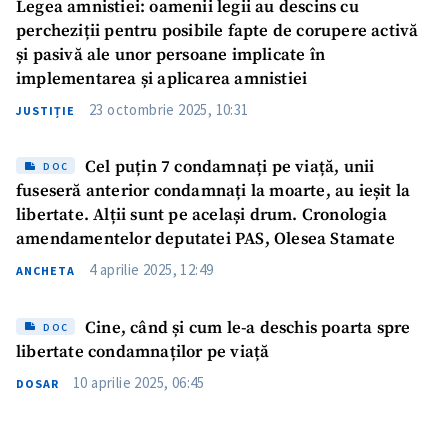
Legea amnistiei: oamenii legii au descins cu
percheziții pentru posibile fapte de corupere activă
și pasivă ale unor persoane implicate în
implementarea și aplicarea amnistiei
23 octombrie 2025, 10:31
JUSTIȚIE
Cel puțin 7 condamnați pe viață, unii
DOC
fuseseră anterior condamnați la moarte, au ieșit la
libertate. Alții sunt pe același drum. Cronologia
amendamentelor deputatei PAS, Olesea Stamate
4 aprilie 2025, 12:49
ANCHETA
Cine, când și cum le-a deschis poarta spre
DOC
libertate condamnaților pe viață
10 aprilie 2025, 06:45
DOSAR