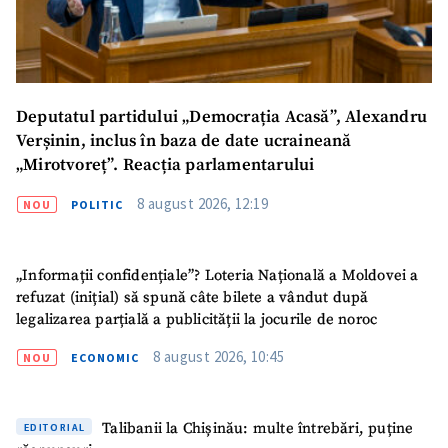
Email
+ Emailul meu
Telefon
+ Telefon personal
Deputatul partidului „Democrația Acasă”, Alexandru
Am citit și sunt de
Verșinin, inclus în baza de date ucraineană
acord cu
politica de
confidențialitate
.
„Mirotvoreț”. Reacția parlamentarului
8 august 2026, 12:19
TRIMITE ȘTIREA
NOU
POLITIC
„Informații confidențiale”? Loteria Națională a Moldovei a
refuzat (inițial) să spună câte bilete a vândut după
legalizarea parțială a publicității la jocurile de noroc
8 august 2026, 10:45
NOU
ECONOMIC
Talibanii la Chișinău: multe întrebări, puține
EDITORIAL