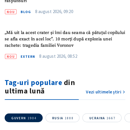
răspunsuri
8 august 2026, 09:20
NOU
BLOG
„Mă uit la acest crater și îmi dau seama că pătuțul copilului
se afla exact în acel loc”. 10 morți după explozia unei
rachete: tragedia familiei Voronov
8 august 2026, 08:52
NOU
EXTERN
Tag-uri populare
din
ultima lună
Vezi ultimele știri
SUSȚINE
GUVERN
1904
RUSIA
1888
UCRAINA
1667