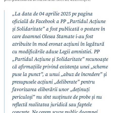
„La data de 04 aprilie 2025 pe pagina
oficială de Facebook a PP „Partidul Acţiune
şi Solidaritate” a fost publicată o postare în
care doamnei Olesea Stamate i-au fost
atribuite în mod eronat acţiuni în legătură
cu modificările aduse Legii amnistiei. PP
„Partidul Acţiune şi Solidaritate” recunoaşte
că afirmaţiile privind existenţa unei „scheme
puse la punct”, a unui „abuz de încredere” şi
presupusele acţiuni „deliberate” pentru
favorizarea eliberării unor „deţinuţi
periculoşi” nu sînt susţinute de probe şi nu
reflectă realitatea juridică sau faptele
concrete. Ne cerem scuze public doamnei