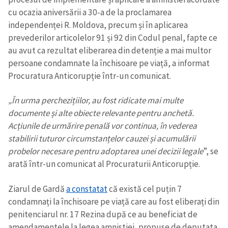
cu ocazia aniversării a 30-a de la proclamarea
independenței R. Moldova, precum și în aplicarea
prevederilor articolelor 91 și 92 din Codul penal, fapte ce
au avut ca rezultat eliberarea din detenție a mai multor
Trimite o informație
Despre ZdG
in English
на русском
persoane condamnate la închisoare pe viață, a informat
Procuratura Anticorupție într-un comunicat.
„În urma perchezițiilor, au fost ridicate mai multe
documente și alte obiecte relevante pentru anchetă.
Acțiunile de urmărire penală vor continua, în vederea
stabilirii tuturor circumstanțelor cauzei și acumulării
probelor necesare pentru adoptarea unei decizii legale
”, se
arată într-un comunicat al Procuraturii Anticorupție.
Ziarul de Gardă
a constatat
că există cel puțin 7
condamnați la închisoare pe viață care au fost eliberați din
penitenciarul nr. 17 Rezina după ce au beneficiat de
amendamentele la legea amnistiei, propuse de deputata