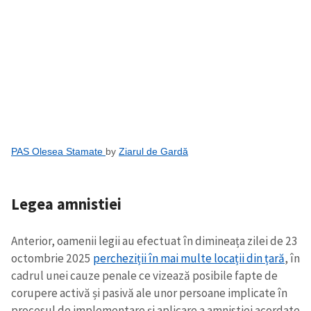
PAS Olesea Stamate
by
Ziarul de Gardă
Legea amnistiei
Anterior, oamenii legii au efectuat în dimineața zilei de 23
octombrie 2025
percheziții în mai multe locații din țară
, în
cadrul unei cauze penale ce vizează posibile fapte de
corupere activă și pasivă ale unor persoane implicate în
procesul de implementare și aplicare a amnistiei acordate