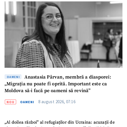
Anastasia Pârvan, membră a diasporei:
OAMENI
„Migrația nu poate fi oprită. Important este ca
Moldova să-i facă pe oameni să revină”
8 august 2026, 07:16
NOU
OAMENI
„Al doilea război” al refugiaților din Ucraina: acuzații de