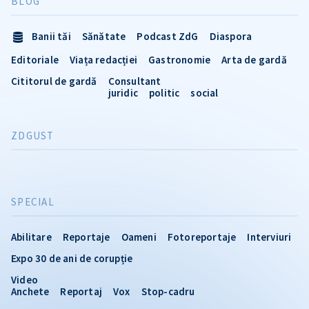
BLOG
Banii tăi
Sănătate
Podcast ZdG
Diaspora
Editoriale
Viața redacției
Gastronomie
Arta de gardă
Cititorul de gardă
Consultant
juridic
politic
social
ZDGUST
SPECIAL
Abilitare
Reportaje
Oameni
Fotoreportaje
Interviuri
Expo 30 de ani de corupție
Video
Anchete
Reportaj
Vox
Stop-cadru