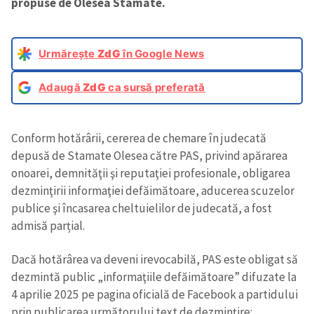
propuse de Olesea Stamate.
Urmărește
ZdG
în Google News
Adaugă
ZdG
ca sursă preferată
Conform hotărârii, cererea de chemare în judecată
depusă de Stamate Olesea către PAS, privind apărarea
onoarei, demnităţii şi reputaţiei profesionale, obligarea
dezminţirii informaţiei defăimătoare, aducerea scuzelor
publice şi încasarea cheltuielilor de judecată, a fost
admisă parțial.
Dacă hotărârea va deveni irevocabilă, PAS este obligat să
dezmintă public „informaţiile defăimătoare” difuzate la
4 aprilie 2025 pe pagina oficială de Facebook a partidului
prin publicarea următorului text de dezminţire: