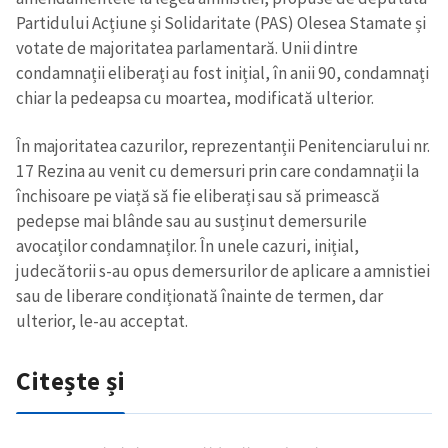
Partidului Acțiune și Solidaritate (PAS) Olesea Stamate și
votate de majoritatea parlamentară. Unii dintre
condamnații eliberați au fost inițial, în anii 90, condamnați
chiar la pedeapsa cu moartea, modificată ulterior.
În majoritatea cazurilor, reprezentanții Penitenciarului nr.
17 Rezina au venit cu demersuri prin care condamnații la
închisoare pe viață să fie eliberați sau să primească
pedepse mai blânde sau au susținut demersurile
avocaților condamnaților. În unele cazuri, inițial,
judecătorii s-au opus demersurilor de aplicare a amnistiei
sau de liberare condiționată înainte de termen, dar
ulterior, le-au acceptat.
Citește și